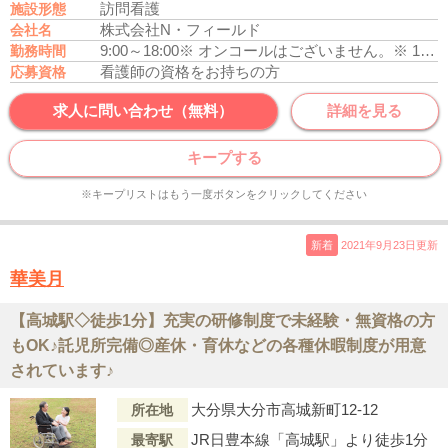
訪問看護
施設形態
株式会社N・フィールド
会社名
9:00～18:00
※ オンコールはございません。
※ 17時までの時短勤務は応相談（幼少の子供を養育している方）
勤務時間
看護師の資格をお持ちの方
応募資格
求人に問い合わせ（無料）
詳細を見る
キープする
※キープリストはもう一度ボタンをクリックしてください
新着
2021年9月23日更新
華美月
【高城駅◇徒歩1分】充実の研修制度で未経験・無資格の方
もOK♪託児所完備◎産休・育休などの各種休暇制度が用意
されています♪
大分県大分市高城新町12-12
所在地
JR日豊本線「高城駅」より徒歩1分
最寄駅