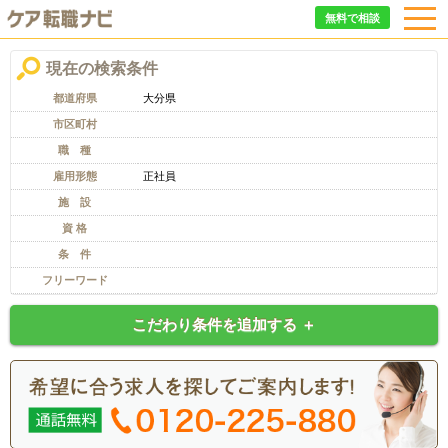
無料で相談
現在の検索条件
都道府県
大分県
市区町村
職 種
雇用形態
正社員
施 設
資 格
条 件
フリーワード
こだわり条件を追加する ＋