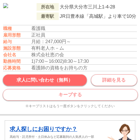
大分県大分市三川上1-4-28
所在地
JR日豊本線「高城駅」より車で10分
最寄駅
看護職
職種
正社員
雇用形態
月給：247,000円～
給与
有料老人ホ－ム
施設形態
株式会社恵の会
会社名
1)7:00～16:00
2)8:30～17:30
勤務時間
看護師の資格をお持ちの方
応募資格
求人に問い合わせ（無料）
詳細を見る
キープする
※キープリストはもう一度ボタンをクリックしてください
求人探しにお困りですか？
高給与・託児所付・土日休みなど応募殺到の人気求人の一部