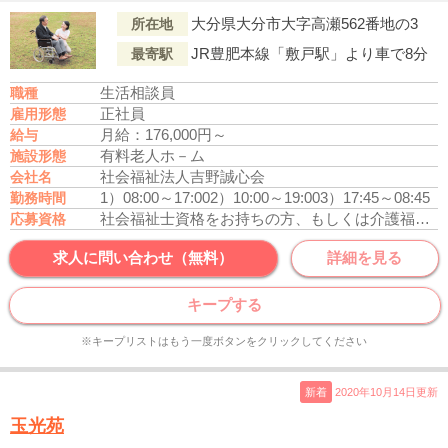
大分県大分市大字高瀬562番地の3
所在地
JR豊肥本線「敷戸駅」より車で8分
最寄駅
生活相談員
職種
正社員
雇用形態
月給：176,000円～
給与
有料老人ホ－ム
施設形態
社会福祉法人吉野誠心会
会社名
1）08:00～17:00
2）10:00～19:00
3）17:45～08:45
勤務時間
社会福祉士資格をお持ちの方、もしくは介護福祉士資格をお持ちの方
応募資格
求人に問い合わせ（無料）
詳細を見る
キープする
※キープリストはもう一度ボタンをクリックしてください
新着
2020年10月14日更新
玉光苑