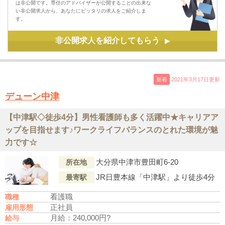
は非公開です。専任のアドバイザーが公開することの出来な
い非公開求人から、あなたにピッタリの求人をご紹介しま
す。
非公開求人を紹介してもらう
▶
新着
2021年3月17日更新
デューン中津
【中津駅◇徒歩4分】男性看護師も多く活躍中★キャリアア
ップを目指せます♪ワークライフバランスのとれた環境が魅
力です☆
大分県中津市豊田町6-20
所在地
JR日豊本線「中津駅」より徒歩4分
最寄駅
看護職
職種
正社員
雇用形態
月給：240,000円?
給与