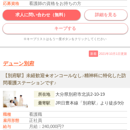
看護師の資格をお持ちの方
応募資格
求人に問い合わせ（無料）
詳細を見る
キープする
※キープリストはもう一度ボタンをクリックしてください
新着
2021年10月1日更新
デューン別府
【別府駅】未経歓迎★オンコールなし♪精神科に特化した訪
問看護ステーションです♪
大分県別府市北浜2-10-19
所在地
JR日豊本線「別府駅」より徒歩9分
最寄駅
看護職
職種
正社員
雇用形態
月給：240,000円?
給与