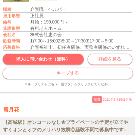
介護職・ヘルパー
職種
正社員
雇用形態
月給：199,000円～
給与
有料老人ホ－ム
施設形態
株式会社恵の会
会社名
1)7:00～16:00
2)8:30～17:30
3)17:00～9:00
勤務時間
介護福祉士、初任者研修、実務者研修のいずれかの資格をお持ちの方
応募資格
求人に問い合わせ（無料）
詳細を見る
キープする
※キープリストはもう一度ボタンをクリックしてください
新着
2021年3月26日更新
雪月花
【高城駅】オンコールなし★プライベートの予定が立てや
すくオンとオフのメリハリ抜群◎経験不問で募集中です♪