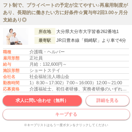
フト制で、プライベートの予定が立てやすい♪再雇用制度が
あり、長期的に働きたい方に好条件☆賞与年2回3.00ヶ月分
支給あり◎
大分県大分市大字皆春262番地1
所在地
JR日豊本線「鶴崎駅」より車で4分
最寄駅
介護職・ヘルパー
職種
正社員
雇用形態
月給：132,600円～
給与
ショートステイ
施設形態
社会福祉法人雄山会
会社名
1）8:30～17:30
2）7:00～16:00
3）12:00～21:00
勤務時間
介護福祉士、初任者研修、実務者研修のいずれかの資格をお持ちの方
応募資格
求人に問い合わせ（無料）
詳細を見る
キープする
※キープリストはもう一度ボタンをクリックしてください