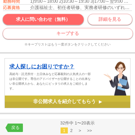
1)9:00～18:00
2)10:30～19:30
3)17:00～翌9:00
（休
勤務時間
介護福祉士、初任者研修、実務者研修のいずれかの資格をお持ちの方
応募資格
求人に問い合わせ（無料）
詳細を見る
キープする
※キープリストはもう一度ボタンをクリックしてください
求人探しにお困りですか？
高給与・託児所付・土日休みなど応募殺到の人気求人の一部
は非公開です。専任のアドバイザーが公開することの出来な
い非公開求人から、あなたにピッタリの求人をご紹介しま
す。
非公開求人を紹介してもらう
▶
32件中 1〜20表示
戻る
1
2
>
>>