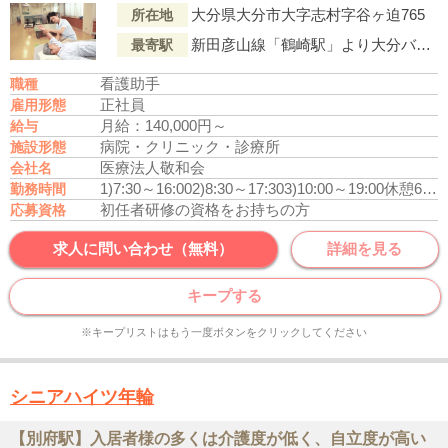
大分県大分市大字志村字谷ヶ迫765
所在地
新田彦山線「鶴崎駅」より大分バス『城原』行「庄境」下車徒歩4分
最寄駅
看護助手
職種
正社員
雇用形態
月給：140,000円～
給与
病院・クリニック・診療所
施設形態
医療法人敬和会
会社名
1)7:30～16:00
2)8:30～17:30
3)10:00～19:00
休憩60分
勤務時間
初任者研修の資格をお持ちの方
応募資格
求人に問い合わせ（無料）
詳細を見る
キープする
※キープリストはもう一度ボタンをクリックしてください
シニアハイツ年輪
【別府駅】入居者様の多くは介護度が低く、自立度が高い