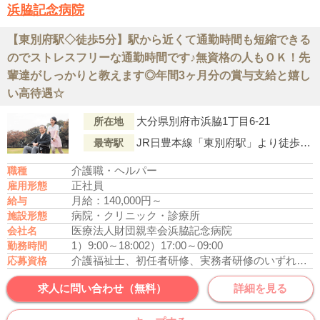
浜脇記念病院
【東別府駅◇徒歩5分】駅から近くて通勤時間も短縮できる
のでストレスフリーな通勤時間です♪無資格の人もＯＫ！先
輩達がしっかりと教えます◎年間3ヶ月分の賞与支給と嬉し
い高待遇☆
大分県別府市浜脇1丁目6-21
所在地
JR日豊本線「東別府駅」より徒歩5分
最寄駅
介護職・ヘルパー
職種
正社員
雇用形態
月給：140,000円～
給与
病院・クリニック・診療所
施設形態
医療法人財団親幸会浜脇記念病院
会社名
1）9:00～18:00
2）17:00～09:00
勤務時間
介護福祉士、初任者研修、実務者研修のいずれかの資格をお持ちの方
応募資格
求人に問い合わせ（無料）
詳細を見る