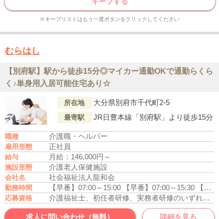
キープする
※キープリストはもう一度ボタンをクリックしてください
むらはし
【別府駅】駅から徒歩15分◎マイカー通勤OKで通勤らくら
く♪単身用入居可能住宅あり☆
大分県別府市千代町2-5
所在地
JR日豊本線「別府駅」より徒歩15分
最寄駅
介護職・ヘルパー
職種
正社員
雇用形態
月給：146,000円～
給与
介護老人保健施設
施設形態
社会福祉法人龍和会
会社名
【早番】07:00～15:00
【早番】07:00～15:30
【日勤】08:30～17:00
勤務時間
介護福祉士、初任者研修、実務者研修のいずれかの資格をお持ちの方
応募資格
求人に問い合わせ（無料）
詳細を見る