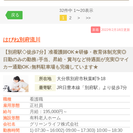
32件中 1〜20表示
戻る
1
2
>
>>
新着
2022年2月18日更新
はぴね別府流川
【別府駅◇徒歩7分】准看護師OK★研修・教育体制充実◎
日勤のみの勤務♪手当、昇給・賞与など待遇面が充実◎マイ
カー通勤OK♪無料駐車場も完備しています★
大分県別府市秋葉町9-18
所在地
JR日豊本線「別府駅」より徒歩7分
最寄駅
看護職
職種
正社員
雇用形態
月給：195,000円～
給与
有料老人ホーム
施設形態
グリーンライフ株式会社
会社名
1) 07:30～16:00
2) 09:00～17:30
3) 10:00～18:30
勤務時間