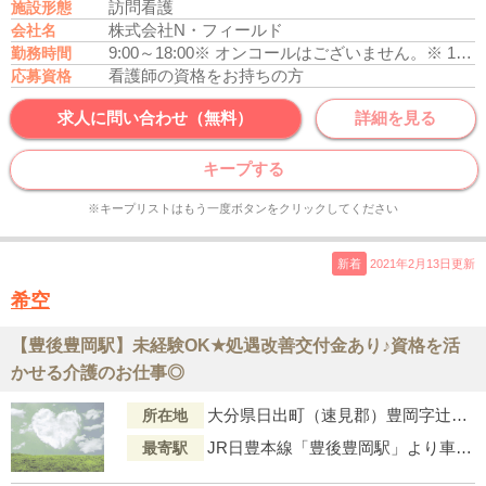
訪問看護
施設形態
株式会社N・フィールド
会社名
9:00～18:00
※ オンコールはございません。
※ 17時までの時短勤務は応相談（幼少の子供を養育している方）
勤務時間
看護師の資格をお持ちの方
応募資格
求人に問い合わせ（無料）
詳細を見る
キープする
※キープリストはもう一度ボタンをクリックしてください
新着
2021年2月13日更新
希空
【豊後豊岡駅】未経験OK★処遇改善交付金あり♪資格を活
かせる介護のお仕事◎
大分県日出町（速見郡）豊岡字辻間6100-250
所在地
JR日豊本線「豊後豊岡駅」より車で4分
最寄駅