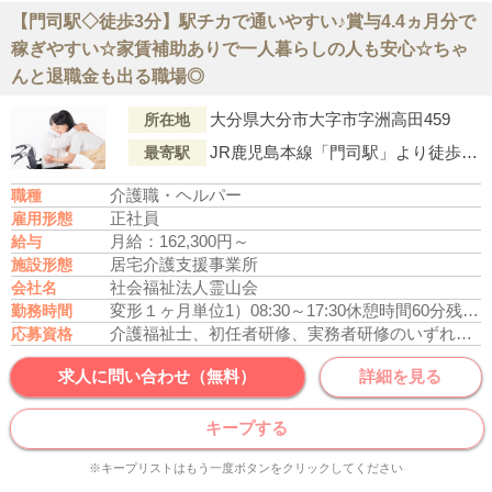
【門司駅◇徒歩3分】駅チカで通いやすい♪賞与4.4ヵ月分で
稼ぎやすい☆家賃補助ありで一人暮らしの人も安心☆ちゃ
んと退職金も出る職場◎
大分県大分市大字市字洲高田459
所在地
JR鹿児島本線「門司駅」より徒歩3分
最寄駅
介護職・ヘルパー
職種
正社員
雇用形態
月給：162,300円～
給与
居宅介護支援事業所
施設形態
社会福祉法人霊山会
会社名
変形１ヶ月単位
1）08:30～17:30
休憩時間60分
残業月平均15時間
勤務時間
介護福祉士、初任者研修、実務者研修のいずれかの資格をお持ちの方
応募資格
求人に問い合わせ（無料）
詳細を見る
キープする
※キープリストはもう一度ボタンをクリックしてください