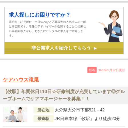
求人探しにお困りですか？
高給与・託児所付・土日休みなど応募殺到の人気求人の一部
は非公開です。専任のアドバイザーが公開することの出来な
い非公開求人から、あなたにピッタリの求人をご紹介しま
す。
非公開求人を紹介してもらう
▶
新着
2020年9月12日更新
ケアハウス滝尾
【牧駅】年間休日110日☆研修制度が充実しています◎グル
ープホームでケアマネージャーを募集！！
大分県大分市下郡921－42
所在地
JR日豊本線「牧駅」より徒歩20分
最寄駅