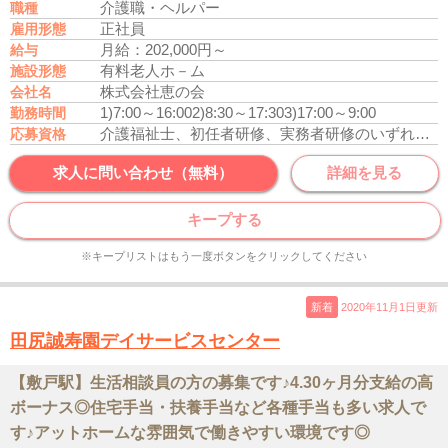
介護職・ヘルパー
職種
正社員
雇用形態
月給：202,000円～
給与
有料老人ホ－ム
施設形態
株式会社恵の会
会社名
1)7:00～16:00
2)8:30～17:30
3)17:00～9:00
勤務時間
介護福祉士、初任者研修、実務者研修のいずれかの資格をお持ちの方
応募資格
求人に問い合わせ（無料）
詳細を見る
キープする
※キープリストはもう一度ボタンをクリックしてください
新着
2020年11月1日更新
田尻誠寿園デイサービスセンター
【敷戸駅】生活相談員の方の募集です♪4.30ヶ月分支給の高
ボーナス◎住宅手当・扶養手当など各種手当も多い求人で
す♪アットホームな雰囲気で働きやすい環境です◎