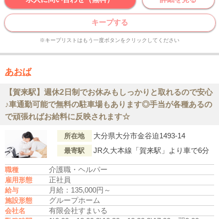
キープする
※キープリストはもう一度ボタンをクリックしてください
あおば
【賀来駅】週休2日制でお休みもしっかりと取れるので安心
♪車通勤可能で無料の駐車場もあります◎手当が各種あるの
で頑張ればお給料に反映されます☆
大分県大分市金谷迫1493-14
所在地
JR久大本線「賀来駅」より車で6分
最寄駅
介護職・ヘルパー
職種
正社員
雇用形態
月給：135,000円～
給与
グループホーム
施設形態
有限会社すまいる
会社名