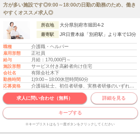
方が多い施設です◎9:00～18:00の日勤の勤務のため、働き
やすくオススメ求人◎
大分県別府市堀田4-2
所在地
JR日豊本線「別府駅」より車で13分
最寄駅
介護職・ヘルパー
職種
正社員
雇用形態
月給：170,000円～
給与
サービス付き高齢者向け住宅
施設形態
有限会社木下
会社名
1)9:00～18:00
休憩時間60分
勤務時間
介護福祉士、初任者研修、実務者研修のいずれかの資格をお持ちの方
応募資格
求人に問い合わせ（無料）
詳細を見る
キープする
※キープリストはもう一度ボタンをクリックしてください