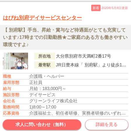
新着
2020年5月8日更新
はぴね別府デイサービスセンター
【 別府駅】手当、昇給・賞与など待遇面がとても充実して
います♪17時までの日勤勤務★ご家庭のある方も働きやすい
環境ですよ♪
大分県別府市天満町2番17号
所在地
JR日豊本線「 別府駅」より徒歩12分
最寄駅
介護職・ヘルパー
職種
正社員
雇用形態
月給：183,000円～
給与
デイサービス
施設形態
グリーンライフ株式会社
会社名
1)8:00～17:00
勤務時間
介護福祉士、初任者研修、実務者研修のいずれかの資格をお持ちの方
応募資格
求人に問い合わせ（無料）
詳細を見る