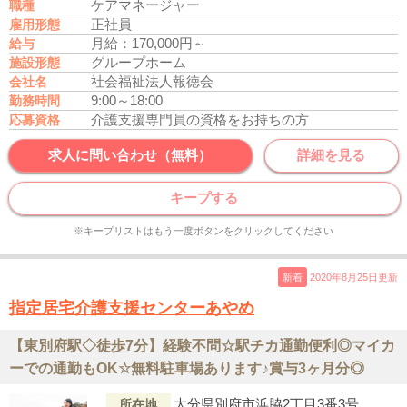
ケアマネージャー
職種
正社員
雇用形態
月給：170,000円～
給与
グループホーム
施設形態
社会福祉法人報徳会
会社名
9:00～18:00
勤務時間
介護支援専門員の資格をお持ちの方
応募資格
求人に問い合わせ（無料）
詳細を見る
キープする
※キープリストはもう一度ボタンをクリックしてください
新着
2020年8月25日更新
指定居宅介護支援センターあやめ
【東別府駅◇徒歩7分】経験不問☆駅チカ通勤便利◎マイカ
ーでの通勤もOK☆無料駐車場あります♪賞与3ヶ月分◎
大分県別府市浜脇2丁目3番3号
所在地