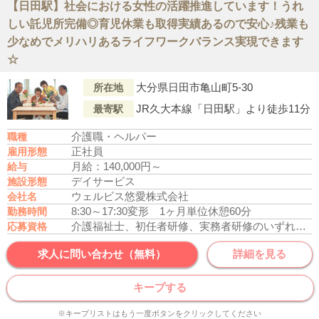
【日田駅】社会における女性の活躍推進しています！うれ
しい託児所完備◎育児休業も取得実績あるので安心♪残業も
少なめでメリハリあるライフワークバランス実現できます
☆
大分県日田市亀山町5-30
所在地
JR久大本線「日田駅」より徒歩11分
最寄駅
介護職・ヘルパー
職種
正社員
雇用形態
月給：140,000円～
給与
デイサービス
施設形態
ウェルビス悠愛株式会社
会社名
8:30～17:30
変形 1ヶ月単位
休憩60分
勤務時間
介護福祉士、初任者研修、実務者研修のいずれかの資格をお持ちの方
応募資格
求人に問い合わせ（無料）
詳細を見る
キープする
※キープリストはもう一度ボタンをクリックしてください