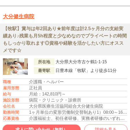
大分健生病院
【牧駅】賞与は年2回あり★前年度は計2.5ヶ月分の支給実
績あり♪残業も月5h程度と少なめなのでプライベートの時間
もしっかり取れます◎資格や経験を活かしたい方にオスス
メです☆
大分県大分市古ケ鶴1-1-15
所在地
日豊本線「牧駅」より徒歩11分
最寄駅
介護職・ヘルパー
職種
正社員
雇用形態
月給：142,810円～
給与
病院・クリニック・診療所
施設形態
大分県医療生活協同組合大分健生病院
会社名
1ヶ月単位の変形労働制
交替制あり
1）08:00～16:30
勤務時間
介護福祉士、初任者研修、実務者研修のいずれかの資格をお持ちの方
応募資格
求人に問い合わせ（無料）
詳細を見る