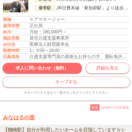
JR日豊本線「東別府駅」より徒歩4分
最寄駅
ケアマネージャー
職種
正社員
雇用形態
月給：180,000円～
給与
居宅介護支援事業所
施設形態
医療法人財団親幸会
会社名
1）9:00～18:00
勤務時間
介護支援専門員の資格をお持ちの方、運転免許あれば尚可
応募資格
求人に問い合わせ（無料）
詳細を見る
キープする
※キープリストはもう一度ボタンをクリックしてください
新着
2020年7月10日更新
みなはるの里
【鶴崎駅】自分が利用したいホームを目指しています☆シ