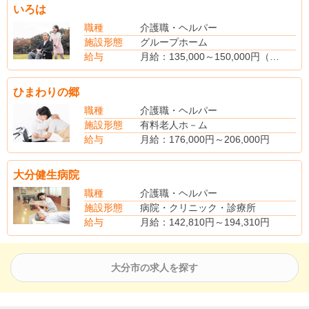
いろは
職種
介護職・ヘルパー
施設形態
グループホーム
給与
月給：135,000～150,000円（正職員）
※夜勤は週に1～2回程度
処遇改善交付金（2回/年）
ひまわりの郷
※トライアルあり
時給：760円（雇用期間3ヶ月）
職種
介護職・ヘルパー
資格手当
施設形態
有料老人ホ－ム
ヘルパー2級：3,000円
給与
月給：176,000円～206,000円
介護福祉士：5,000円
※夜勤手当（4回分）を含む
看護師：5,000円
月給：160,000円～190,000円
大分健生病院
夜勤手当：6,000円/回
（手当内訳）
※新卒の給与は経験・能力を考慮し決定
資格手当 5,000円～10,000円
職種
介護職・ヘルパー
（別途手当）
（別途手当）
施設形態
病院・クリニック・診療所
賞与あり（前年度実績・年2回又は100,000円～200,000円）
夜勤手当 4,000円/回
給与
月給：142,810円～194,310円
賞与あり（昨年度実績・年2回・3.0ヵ月分支給）
(別途手当)
早出・遅出・夜勤手当
住宅手当
大分市の求人を探す
家族手当
交付金
特別手当