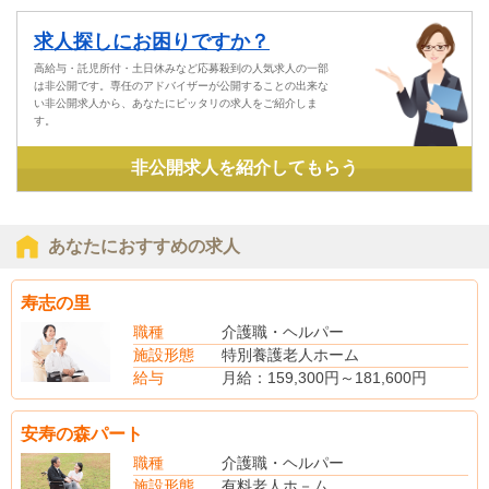
求人探しにお困りですか？
高給与・託児所付・土日休みなど応募殺到の人気求人の一部
は非公開です。専任のアドバイザーが公開することの出来な
い非公開求人から、あなたにピッタリの求人をご紹介しま
す。
非公開求人を紹介してもらう
あなたにおすすめの求人
寿志の里
職種
介護職・ヘルパー
施設形態
特別養護老人ホーム
給与
月給：159,300円～181,600円
※夜勤手当（4回分）を含む
月給：143,300円～165,600円
安寿の森パート
（別途手当）
夜勤手当：4,000円／回（夜勤は月4回程度）
職種
介護職・ヘルパー
介護福祉士手当／5,000円
施設形態
有料老人ホ－ム