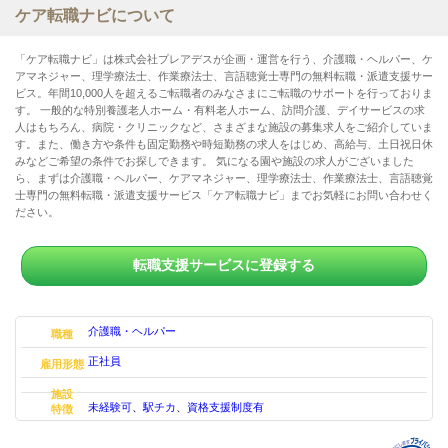
ケア転職ナビについて
「ケア転職ナビ」は株式会社プレアデスが企画・運営を行う、介護職・ヘルパー、ケ
アマネジャー、理学療法士、作業療法士、言語聴覚士専門の無料転職・派遣支援サー
ビス。年間10,000人を超えるご転職者のみなさまにご転職のサポートを行っておりま
す。 一般的な特別養護老人ホーム・有料老人ホーム、訪問介護、デイサービスの求
人はもちろん、病院・クリニックなど、さまざまな施設の募集求人をご紹介していま
す。また、働き方や条件も固定勤務や時短勤務の求人をはじめ、高給与、土日祝日休
みなどご希望の条件でお探しできます。 気になる園や施設の求人がございました
ら、まずは介護職・ヘルパー、ケアマネジャー、理学療法士、作業療法士、言語聴覚
士専門の無料転職・派遣支援サービス「ケア転職ナビ」までお気軽にお問い合わせく
ださい。
転職支援サービスに登録する
介護職・ヘルパー
職種
正社員
雇用形態
施設
未経験可
、
駅チカ
、
資格支援制度有
特徴