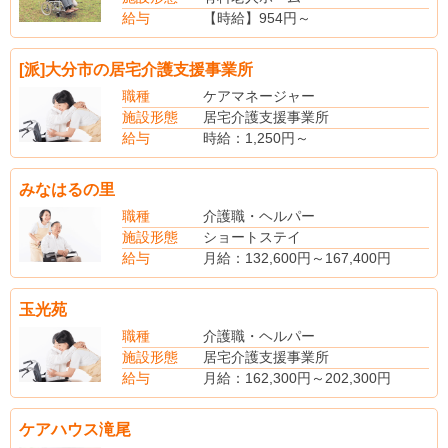
賞与あり（昨年度実績・年2回・4.0ヵ月分支給）
給与
【時給】954円～
【社会保険】完備
[派]大分市の居宅介護支援事業所
職種
ケアマネージャー
施設形態
居宅介護支援事業所
給与
時給：1,250円～
みなはるの里
職種
介護職・ヘルパー
施設形態
ショートステイ
給与
月給：132,600円～167,400円
（手当内訳）
基本給（月額平均）又は時間額117,600円～146,400円
玉光苑
介護資格手当：5,000円～10,000円
処遇改善手当：10,000円～11,000円
職種
介護職・ヘルパー
（別途手当）
施設形態
居宅介護支援事業所
夜勤手当：5,000円／回
給与
月給：162,300円～202,300円
賞与あり（年2回・3.00ヶ月分支給）
（手当内訳）
資格手当 10,000円～30,000円
ケアハウス滝尾
（別途手当）