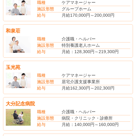
住宅手当
職種
ケアマネージャー
扶養手当
施設形態
グループホーム
年末年始手当 2,000円
給与
月給170,000円～200,000円
賞与あり（昨年度実績・年2回・4.4ヵ月分支給）
年収220万円～260万円
和泉荘
職種
介護職・ヘルパー
施設形態
特別養護老人ホーム
給与
月給：128,300円～219,300円
（手当内訳）
業務調整：15,396円～26,316円
玉光苑
業手当：基本給12%
（別途手当）
職種
ケアマネージャー
夜勤手当：3,000円/回)
施設形態
居宅介護支援事業所
住宅手当
給与
月給162,300円～202,300円
賞与あり（昨年度実績・年2回・4.1ヵ月分支給)
賞与4.4ヵ月分支給
大分記念病院
職種
介護職・ヘルパー
施設形態
病院・クリニック・診療所
給与
月給：140,000円～160,000円
（別途手当）
賞与あり（前年度実績・年2回・計4.10月分支給）