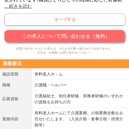
...
続きを読む
度が用意されています♪経験に不安がある方も安心してお
仕事をスタートでき、スキルアップやキャリアアップを目
キープする
指していくことができます★
この求人について問い合わせる（無料）
お問い合わせいただいた求人は、そのまま応募へ進むわけではありません。
まずは、お気軽にお問い合わせください！
募集要項
施設形態
有料老人ホ－ム
職種
介護職・ヘルパー
介護福祉士、初任者研修、実務者研修のいずれか
応募資格
の資格をお持ちの方
有料老人ホームにて介護業務。介助業務全般をお
業務内容
任せいたします。（入浴介助・食事介助・排泄介
助等）