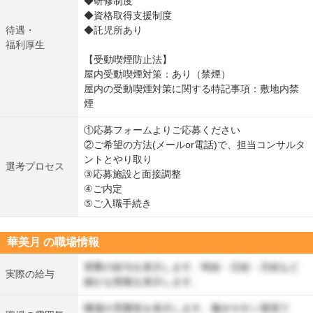
◆研修制度
◆資格取得支援制度
待遇・
◆託児所あり
福利厚生
【受動喫煙防止法】
屋内受動喫煙対策：あり（禁煙）
屋内の受動喫煙対策に関する特記事項：敷地内禁
煙
①応募フォームよりご応募ください
②ご希望の方法(メールor電話)で、担当コンサルタ
ントとやり取り
選考プロセス
③応募施設と面接調整
④ご内定
⑤ご入職手続き
華美月 の職場情報
実際の給与を表示します。時給・日給・月給など
実際の給与
細かな情報を表示します。
職場の雰囲気を表示します。働きやすい環境で