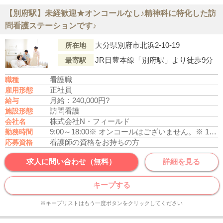
【別府駅】未経歓迎★オンコールなし♪精神科に特化した訪
問看護ステーションです♪
大分県別府市北浜2-10-19
所在地
JR日豊本線「別府駅」より徒歩9分
最寄駅
看護職
職種
正社員
雇用形態
月給：240,000円?
給与
訪問看護
施設形態
株式会社N・フィールド
会社名
9:00～18:00
※ オンコールはございません。
※ 17時までの時短勤務は応相談（幼少の子供を養育している方）
勤務時間
看護師の資格をお持ちの方
応募資格
求人に問い合わせ（無料）
詳細を見る
キープする
※キープリストはもう一度ボタンをクリックしてください