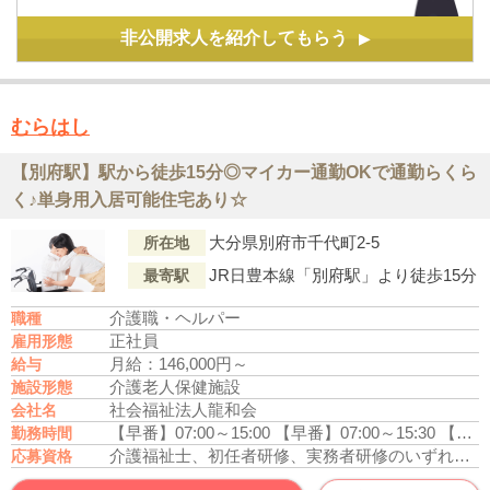
非公開求人を紹介してもらう
▶
むらはし
【別府駅】駅から徒歩15分◎マイカー通勤OKで通勤らくら
く♪単身用入居可能住宅あり☆
大分県別府市千代町2-5
所在地
JR日豊本線「別府駅」より徒歩15分
最寄駅
介護職・ヘルパー
職種
正社員
雇用形態
月給：146,000円～
給与
介護老人保健施設
施設形態
社会福祉法人龍和会
会社名
【早番】07:00～15:00
【早番】07:00～15:30
【日勤】08:30～17:00
勤務時間
介護福祉士、初任者研修、実務者研修のいずれかの資格をお持ちの方
応募資格