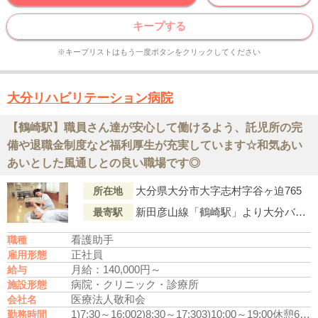
キープする
※キープリストはもう一度ボタンをクリックしてください
大分リハビリテーション病院
【鶴崎駅】職員さん達が安心して働けるよう、託児所の完
備や退職金制度など福利厚生が充実しています☆和気あい
あいとした風通しとの良い職場です◎
大分県大分市大字志村字谷ヶ迫765
所在地
新田彦山線「鶴崎駅」より大分バス『城原』行「庄境」下車徒歩4分
最寄駅
看護助手
職種
正社員
雇用形態
月給：140,000円～
給与
病院・クリニック・診療所
施設形態
医療法人敬和会
会社名
1)7:30～16:00
2)8:30～17:30
3)10:00～19:00
休憩60分
勤務時間