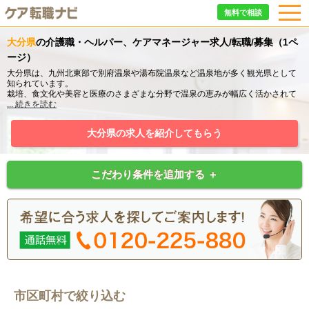
無料で相談
大分県
の介護職・ヘルパー、ケアマネージャー求人/転職/募集（1ペ
ージ）
大分県は、九州北東部で別府温泉や湯布院温泉など温泉地が多く観光県として
知られています。
栽培、食文化や美容と医療のさまざまな分野で温泉の恵みが幅広く活かされて
いる大分県は65歳以上、10万人当たり約24件の介護老人福祉施設があり、多く
...
続きを読む
の介護職・ケアマネージャーの活躍できる場所があります。
大分県の求人を紹介してもらう
こだわり条件を追加する ＋
市区町村で絞り込む