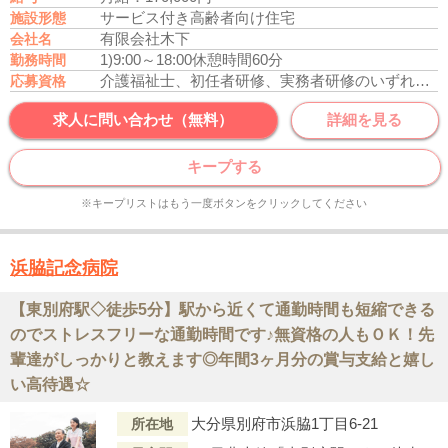
サービス付き高齢者向け住宅
施設形態
有限会社木下
会社名
1)9:00～18:00
休憩時間60分
勤務時間
介護福祉士、初任者研修、実務者研修のいずれかの資格をお持ちの方
応募資格
求人に問い合わせ（無料）
詳細を見る
キープする
※キープリストはもう一度ボタンをクリックしてください
浜脇記念病院
【東別府駅◇徒歩5分】駅から近くて通勤時間も短縮できる
のでストレスフリーな通勤時間です♪無資格の人もＯＫ！先
輩達がしっかりと教えます◎年間3ヶ月分の賞与支給と嬉し
い高待遇☆
大分県別府市浜脇1丁目6-21
所在地