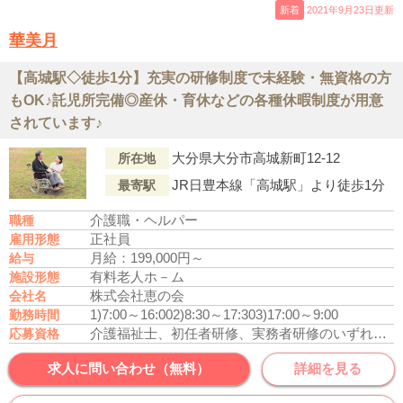
新着
2021年9月23日更新
華美月
【高城駅◇徒歩1分】充実の研修制度で未経験・無資格の方
もOK♪託児所完備◎産休・育休などの各種休暇制度が用意
されています♪
大分県大分市高城新町12-12
所在地
JR日豊本線「高城駅」より徒歩1分
最寄駅
介護職・ヘルパー
職種
正社員
雇用形態
月給：199,000円～
給与
有料老人ホ－ム
施設形態
株式会社恵の会
会社名
1)7:00～16:00
2)8:30～17:30
3)17:00～9:00
勤務時間
介護福祉士、初任者研修、実務者研修のいずれかの資格をお持ちの方
応募資格
求人に問い合わせ（無料）
詳細を見る