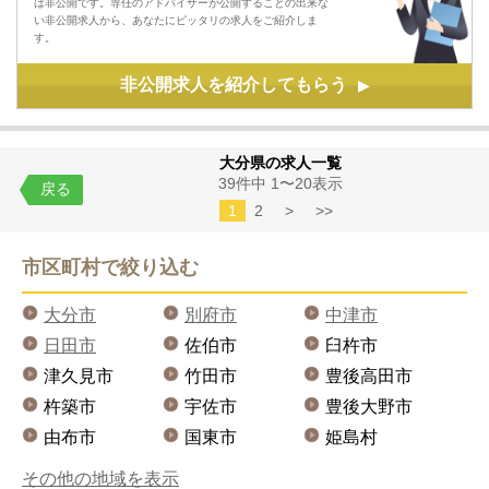
は非公開です。専任のアドバイザーが公開することの出来な
い非公開求人から、あなたにピッタリの求人をご紹介しま
す。
非公開求人を紹介してもらう
▶
大分県の求人一覧
39件中 1〜20表示
戻る
1
2
>
>>
市区町村で絞り込む
大分市
別府市
中津市
日田市
佐伯市
臼杵市
津久見市
竹田市
豊後高田市
杵築市
宇佐市
豊後大野市
由布市
国東市
姫島村
その他の地域を表示