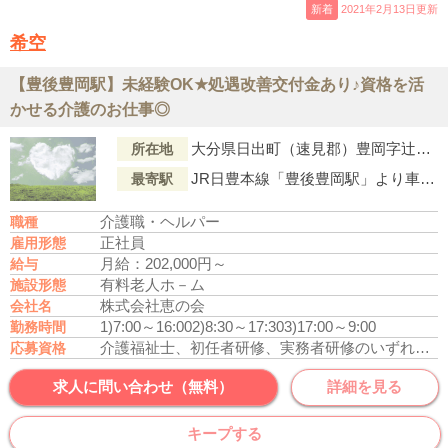
新着
2021年2月13日更新
希空
【豊後豊岡駅】未経験OK★処遇改善交付金あり♪資格を活
かせる介護のお仕事◎
大分県日出町（速見郡）豊岡字辻間6100-250
所在地
JR日豊本線「豊後豊岡駅」より車で4分
最寄駅
介護職・ヘルパー
職種
正社員
雇用形態
月給：202,000円～
給与
有料老人ホ－ム
施設形態
株式会社恵の会
会社名
1)7:00～16:00
2)8:30～17:30
3)17:00～9:00
勤務時間
介護福祉士、初任者研修、実務者研修のいずれかの資格をお持ちの方
応募資格
求人に問い合わせ（無料）
詳細を見る
キープする