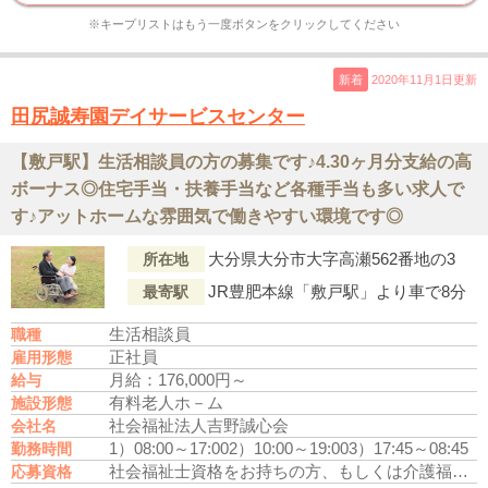
※キープリストはもう一度ボタンをクリックしてください
新着
2020年11月1日更新
田尻誠寿園デイサービスセンター
【敷戸駅】生活相談員の方の募集です♪4.30ヶ月分支給の高
ボーナス◎住宅手当・扶養手当など各種手当も多い求人で
す♪アットホームな雰囲気で働きやすい環境です◎
大分県大分市大字高瀬562番地の3
所在地
JR豊肥本線「敷戸駅」より車で8分
最寄駅
生活相談員
職種
正社員
雇用形態
月給：176,000円～
給与
有料老人ホ－ム
施設形態
社会福祉法人吉野誠心会
会社名
1）08:00～17:00
2）10:00～19:00
3）17:45～08:45
勤務時間
社会福祉士資格をお持ちの方、もしくは介護福祉士資格をお持ちの方
応募資格