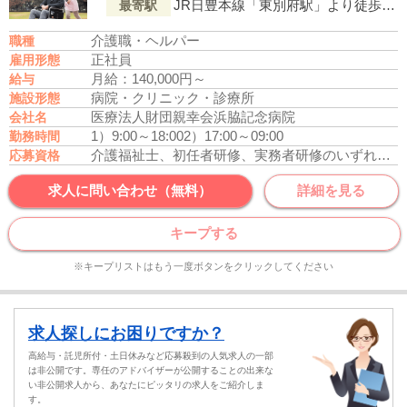
JR日豊本線「東別府駅」より徒歩5分
最寄駅
介護職・ヘルパー
職種
正社員
雇用形態
月給：140,000円～
給与
病院・クリニック・診療所
施設形態
医療法人財団親幸会浜脇記念病院
会社名
1）9:00～18:00
2）17:00～09:00
勤務時間
介護福祉士、初任者研修、実務者研修のいずれかの資格をお持ちの方
応募資格
求人に問い合わせ（無料）
詳細を見る
キープする
※キープリストはもう一度ボタンをクリックしてください
求人探しにお困りですか？
高給与・託児所付・土日休みなど応募殺到の人気求人の一部
は非公開です。専任のアドバイザーが公開することの出来な
い非公開求人から、あなたにピッタリの求人をご紹介しま
す。