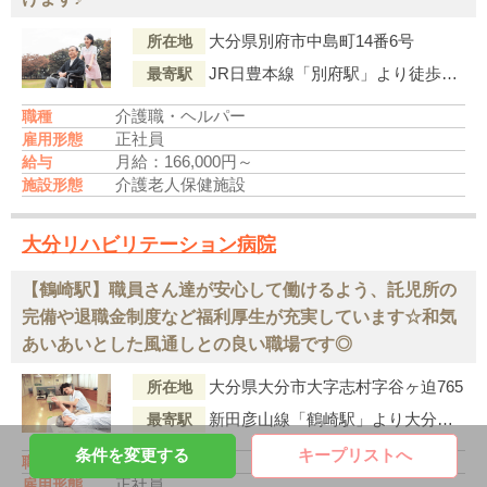
大分県別府市中島町14番6号
所在地
JR日豊本線「別府駅」より徒歩14分
最寄駅
介護職・ヘルパー
職種
正社員
雇用形態
月給：166,000円～
給与
介護老人保健施設
施設形態
大分リハビリテーション病院
【鶴崎駅】職員さん達が安心して働けるよう、託児所の
完備や退職金制度など福利厚生が充実しています☆和気
あいあいとした風通しとの良い職場です◎
大分県大分市大字志村字谷ヶ迫765
所在地
新田彦山線「鶴崎駅」より大分バス『城原』行「庄境」下車徒歩4分
最寄駅
条件を変更する
キープリストへ
看護助手
職種
正社員
雇用形態