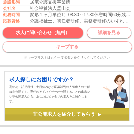
居宅介護支援事業所
施設形態
社会福祉法人霊山会
会社名
変形１ヶ月単位
1）08:30～17:30
休憩時間60分
残業月平均15時間
勤務時間
介護福祉士、初任者研修、実務者研修のいずれかの資格をお持ちの方
応募資格
求人に問い合わせ（無料）
詳細を見る
キープする
※キープリストはもう一度ボタンをクリックしてください
求人探しにお困りですか？
高給与・託児所付・土日休みなど応募殺到の人気求人の一部
は非公開です。専任のアドバイザーが公開することの出来な
い非公開求人から、あなたにピッタリの求人をご紹介しま
す。
非公開求人を紹介してもらう
▶