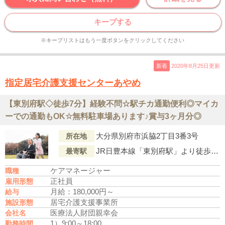
キープする
※キープリストはもう一度ボタンをクリックしてください
新着
2020年8月25日更新
指定居宅介護支援センターあやめ
【東別府駅◇徒歩7分】経験不問☆駅チカ通勤便利◎マイカ
ーでの通勤もOK☆無料駐車場あります♪賞与3ヶ月分◎
大分県別府市浜脇2丁目3番3号
所在地
JR日豊本線「東別府駅」より徒歩4分
最寄駅
ケアマネージャー
職種
正社員
雇用形態
月給：180,000円～
給与
居宅介護支援事業所
施設形態
医療法人財団親幸会
会社名
1）9:00～18:00
勤務時間