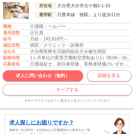
大分県大分市古ケ鶴1-1-15
所在地
日豊本線「牧駅」より徒歩11分
最寄駅
介護職・ヘルパー
職種
正社員
雇用形態
月給：142,810円～
給与
病院・クリニック・診療所
施設形態
大分県医療生活協同組合大分健生病院
会社名
1ヶ月単位の変形労働制
交替制あり
1）08:00～16:30
勤務時間
介護福祉士、初任者研修、実務者研修のいずれかの資格をお持ちの方
応募資格
求人に問い合わせ（無料）
詳細を見る
キープする
※キープリストはもう一度ボタンをクリックしてください
求人探しにお困りですか？
高給与・託児所付・土日休みなど応募殺到の人気求人の一部