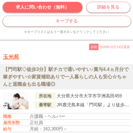
求人に問い合わせ（無料）
詳細を見る
キープする
※キープリストはもう一度ボタンをクリックしてください
新着
2020年10月14日更新
玉光苑
【門司駅◇徒歩3分】駅チカで通いやすい♪賞与4.4ヵ月分で
稼ぎやすい☆家賃補助ありで一人暮らしの人も安心☆ちゃ
んと退職金も出る職場◎
大分県大分市大字市字洲高田459
所在地
JR鹿児島本線「門司駅」より徒歩3分
最寄駅
介護職・ヘルパー
職種
正社員
雇用形態
月給：162,300円～
給与