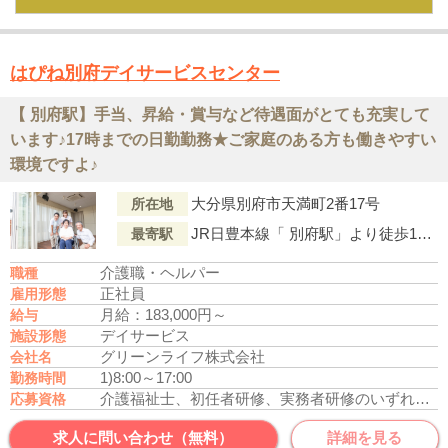
はぴね別府デイサービスセンター
【 別府駅】手当、昇給・賞与など待遇面がとても充実して
います♪17時までの日勤勤務★ご家庭のある方も働きやすい
環境ですよ♪
大分県別府市天満町2番17号
所在地
JR日豊本線「 別府駅」より徒歩12分
最寄駅
介護職・ヘルパー
職種
正社員
雇用形態
月給：183,000円～
給与
デイサービス
施設形態
グリーンライフ株式会社
会社名
1)8:00～17:00
勤務時間
介護福祉士、初任者研修、実務者研修のいずれかの資格をお持ちの方
応募資格
求人に問い合わせ（無料）
詳細を見る