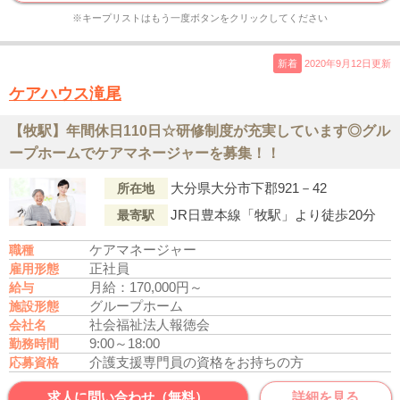
※キープリストはもう一度ボタンをクリックしてください
新着
2020年9月12日更新
ケアハウス滝尾
【牧駅】年間休日110日☆研修制度が充実しています◎グル
ープホームでケアマネージャーを募集！！
大分県大分市下郡921－42
所在地
JR日豊本線「牧駅」より徒歩20分
最寄駅
ケアマネージャー
職種
正社員
雇用形態
月給：170,000円～
給与
グループホーム
施設形態
社会福祉法人報徳会
会社名
9:00～18:00
勤務時間
介護支援専門員の資格をお持ちの方
応募資格
求人に問い合わせ（無料）
詳細を見る