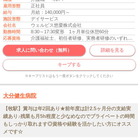
正社員
雇用形態
月給：140,000円～
給与
デイサービス
施設形態
ウェルビス悠愛株式会社
会社名
8:30～17:30
変形 1ヶ月単位
休憩60分
勤務時間
介護福祉士、初任者研修、実務者研修のいずれかの資格をお持ちの方
応募資格
求人に問い合わせ（無料）
詳細を見る
キープする
※キープリストはもう一度ボタンをクリックしてください
大分健生病院
【牧駅】賞与は年2回あり★前年度は計2.5ヶ月分の支給実
績あり♪残業も月5h程度と少なめなのでプライベートの時間
もしっかり取れます◎資格や経験を活かしたい方にオスス
メです☆