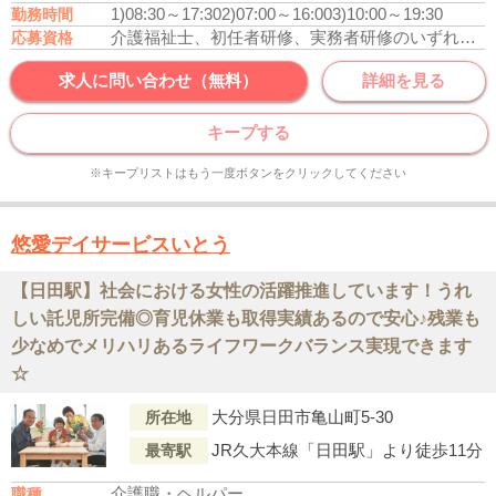
1)08:30～17:30
2)07:00～16:00
3)10:00～19:30
勤務時間
介護福祉士、初任者研修、実務者研修のいずれかの資格をお持ちの方
応募資格
求人に問い合わせ（無料）
詳細を見る
キープする
※キープリストはもう一度ボタンをクリックしてください
悠愛デイサービスいとう
【日田駅】社会における女性の活躍推進しています！うれ
しい託児所完備◎育児休業も取得実績あるので安心♪残業も
少なめでメリハリあるライフワークバランス実現できます
☆
大分県日田市亀山町5-30
所在地
JR久大本線「日田駅」より徒歩11分
最寄駅
介護職・ヘルパー
職種