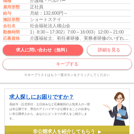
介護職・ヘルパー
職種
正社員
雇用形態
月給：132,600円～
給与
ショートステイ
施設形態
社会福祉法人雄山会
会社名
1）8:30～17:30
2）7:00～16:00
3）12:00～21:00
勤務時間
介護福祉士、初任者研修、実務者研修のいずれかの資格をお持ちの方
応募資格
求人に問い合わせ（無料）
詳細を見る
キープする
※キープリストはもう一度ボタンをクリックしてください
求人探しにお困りですか？
高給与・託児所付・土日休みなど応募殺到の人気求人の一部
は非公開です。専任のアドバイザーが公開することの出来な
い非公開求人から、あなたにピッタリの求人をご紹介しま
す。
非公開求人を紹介してもらう
▶