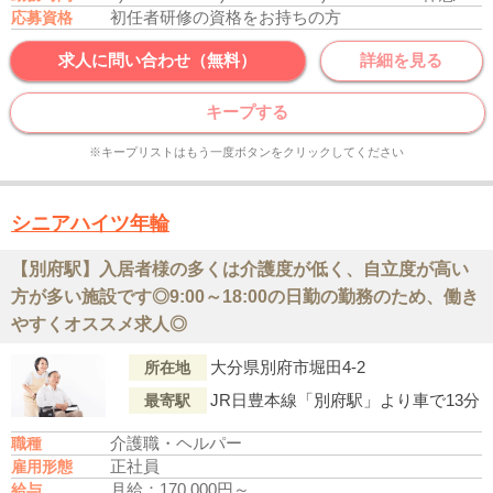
初任者研修の資格をお持ちの方
応募資格
求人に問い合わせ（無料）
詳細を見る
キープする
※キープリストはもう一度ボタンをクリックしてください
シニアハイツ年輪
【別府駅】入居者様の多くは介護度が低く、自立度が高い
方が多い施設です◎9:00～18:00の日勤の勤務のため、働き
やすくオススメ求人◎
大分県別府市堀田4-2
所在地
JR日豊本線「別府駅」より車で13分
最寄駅
介護職・ヘルパー
職種
正社員
雇用形態
月給：170,000円～
給与