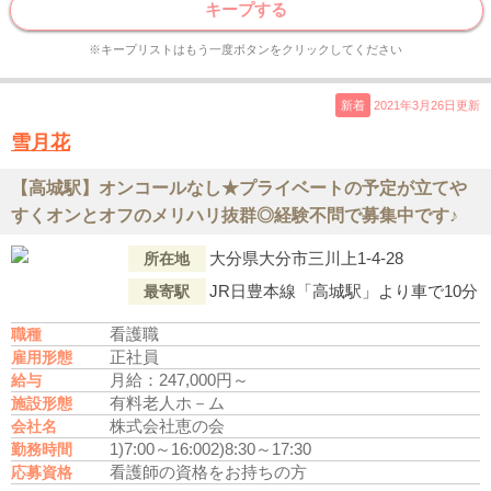
キープする
※キープリストはもう一度ボタンをクリックしてください
新着
2021年3月26日更新
雪月花
【高城駅】オンコールなし★プライベートの予定が立てや
すくオンとオフのメリハリ抜群◎経験不問で募集中です♪
大分県大分市三川上1-4-28
所在地
JR日豊本線「高城駅」より車で10分
最寄駅
看護職
職種
正社員
雇用形態
月給：247,000円～
給与
有料老人ホ－ム
施設形態
株式会社恵の会
会社名
1)7:00～16:00
2)8:30～17:30
勤務時間
看護師の資格をお持ちの方
応募資格