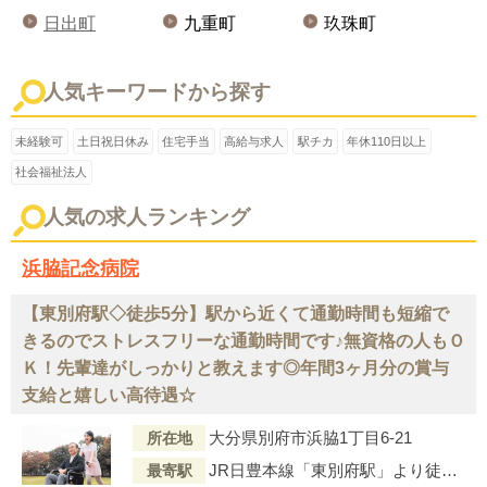
日出町
九重町
玖珠町
人気キーワードから探す
未経験可
土日祝日休み
住宅手当
高給与求人
駅チカ
年休110日以上
社会福祉法人
人気の求人ランキング
浜脇記念病院
【東別府駅◇徒歩5分】駅から近くて通勤時間も短縮で
きるのでストレスフリーな通勤時間です♪無資格の人もＯ
Ｋ！先輩達がしっかりと教えます◎年間3ヶ月分の賞与
支給と嬉しい高待遇☆
大分県別府市浜脇1丁目6-21
所在地
JR日豊本線「東別府駅」より徒歩5分
最寄駅