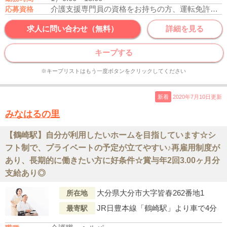
介護支援専門員の資格をお持ちの方、運転免許あれば尚可
応募資格
求人に問い合わせ（無料）
詳細を見る
キープする
※キープリストはもう一度ボタンをクリックしてください
新着
2020年7月10日更新
みなはるの里
【鶴崎駅】自分が利用したいホームを目指しています☆シ
フト制で、プライベートの予定が立てやすい♪再雇用制度が
あり、長期的に働きたい方に好条件☆賞与年2回3.00ヶ月分
支給あり◎
大分県大分市大字皆春262番地1
所在地
JR日豊本線「鶴崎駅」より車で4分
最寄駅