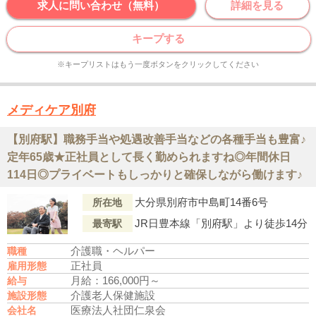
求人に問い合わせ（無料）
詳細を見る
キープする
※キープリストはもう一度ボタンをクリックしてください
メディケア別府
【別府駅】職務手当や処遇改善手当などの各種手当も豊富♪
定年65歳★正社員として長く勤められますね◎年間休日
114日◎プライベートもしっかりと確保しながら働けます♪
大分県別府市中島町14番6号
所在地
JR日豊本線「別府駅」より徒歩14分
最寄駅
介護職・ヘルパー
職種
正社員
雇用形態
月給：166,000円～
給与
介護老人保健施設
施設形態
医療法人社団仁泉会
会社名