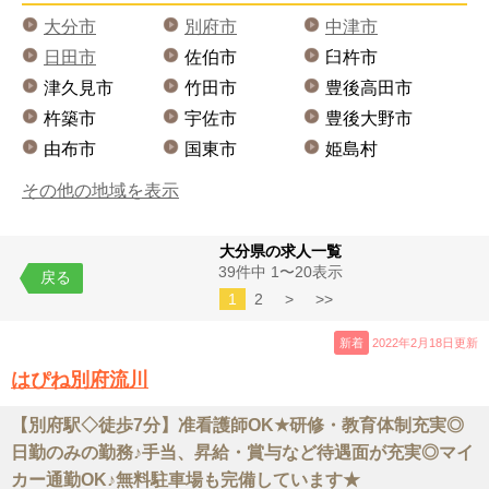
大分市
別府市
中津市
日田市
佐伯市
臼杵市
津久見市
竹田市
豊後高田市
杵築市
宇佐市
豊後大野市
由布市
国東市
姫島村
その他の地域を表示
大分県の求人一覧
39件中 1〜20表示
戻る
1
2
>
>>
新着
2022年2月18日更新
はぴね別府流川
【別府駅◇徒歩7分】准看護師OK★研修・教育体制充実◎
日勤のみの勤務♪手当、昇給・賞与など待遇面が充実◎マイ
カー通勤OK♪無料駐車場も完備しています★