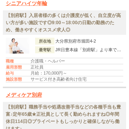
シニアハイツ年輪
【別府駅】入居者様の多くは介護度が低く、自立度が高
い方が多い施設です◎9:00～18:00の日勤の勤務のた
め、働きやすくオススメ求人◎
大分県別府市堀田4-2
所在地
JR日豊本線「別府駅」より車で13分
最寄駅
介護職・ヘルパー
職種
正社員
雇用形態
月給：170,000円～
給与
サービス付き高齢者向け住宅
施設形態
メディケア別府
【別府駅】職務手当や処遇改善手当などの各種手当も豊
富♪定年65歳★正社員として長く勤められますね◎年間
休日114日◎プライベートもしっかりと確保しながら働
けます♪