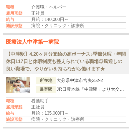
介護職・ヘルパー
職種
正社員
雇用形態
月給：140,000円～
給与
病院・クリニック・診療所
施設形態
医療法人中津第一病院
【中津駅】4.20ヶ月分支給の高ボーナス♪季節休暇・年間
休日117日と休暇制度も整えられている職場◎風通しの
良い職場で、やりがいを持ちながら働けます★
大分県中津市宮夫252-2
所在地
JR日豊本線「中津駅」より大交北部バス『中津駅前?田中・田中』行「一ツ松口」下車徒歩3分
最寄駅
看護助手
職種
正社員
雇用形態
月給：135,000円～
給与
病院・クリニック・診療所
施設形態