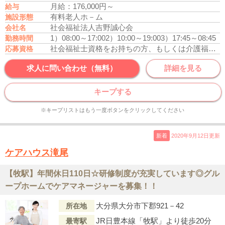
月給：176,000円～
給与
有料老人ホ－ム
施設形態
社会福祉法人吉野誠心会
会社名
1）08:00～17:00
2）10:00～19:00
3）17:45～08:45
勤務時間
社会福祉士資格をお持ちの方、もしくは介護福祉士資格をお持ちの方
応募資格
求人に問い合わせ（無料）
詳細を見る
キープする
※キープリストはもう一度ボタンをクリックしてください
新着
2020年9月12日更新
ケアハウス滝尾
【牧駅】年間休日110日☆研修制度が充実しています◎グル
ープホームでケアマネージャーを募集！！
大分県大分市下郡921－42
所在地
JR日豊本線「牧駅」より徒歩20分
最寄駅