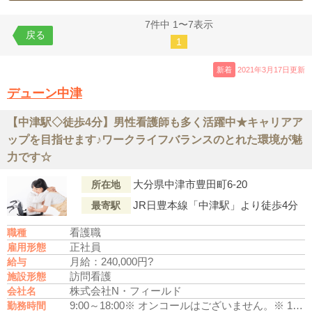
7件中 1〜7表示
戻る
1
新着
2021年3月17日更新
デューン中津
【中津駅◇徒歩4分】男性看護師も多く活躍中★キャリアア
ップを目指せます♪ワークライフバランスのとれた環境が魅
力です☆
大分県中津市豊田町6-20
所在地
JR日豊本線「中津駅」より徒歩4分
最寄駅
看護職
職種
正社員
雇用形態
月給：240,000円?
給与
訪問看護
施設形態
株式会社N・フィールド
会社名
9:00～18:00
※ オンコールはございません。
※ 17時までの時短勤務は応相談（幼少の子供を養育している方）
勤務時間