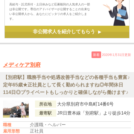
高給与・託児所付・土日休みなど応募殺到の人気求人の一部
は非公開です。専任のアドバイザーが公開することの出来な
い非公開求人から、あなたにピッタリの求人をご紹介しま
す。
非公開求人を紹介してもらう
▶
新着
2020年1月31日更新
メディケア別府
【別府駅】職務手当や処遇改善手当などの各種手当も豊富♪
定年65歳★正社員として長く勤められますね◎年間休日
114日◎プライベートもしっかりと確保しながら働けます♪
大分県別府市中島町14番6号
所在地
JR日豊本線「別府駅」より徒歩14分
最寄駅
介護職・ヘルパー
職種
正社員
雇用形態