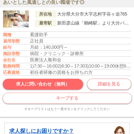
あいとした風通しとの良い職場です◎
大分県大分市大字志村字谷ヶ迫765
所在地
新田彦山線「鶴崎駅」より大分バス『城原』行「庄境」下車徒歩4分
最寄駅
看護助手
職種
正社員
雇用形態
月給：140,000円～
給与
病院・クリニック・診療所
施設形態
医療法人敬和会
会社名
1)7:30～16:00
2)8:30～17:30
3)10:00～19:00
休憩60分
勤務時間
初任者研修の資格をお持ちの方
応募資格
求人に問い合わせ（無料）
詳細を見る
キープする
※キープリストはもう一度ボタンをクリックしてください
求人探しにお困りですか？