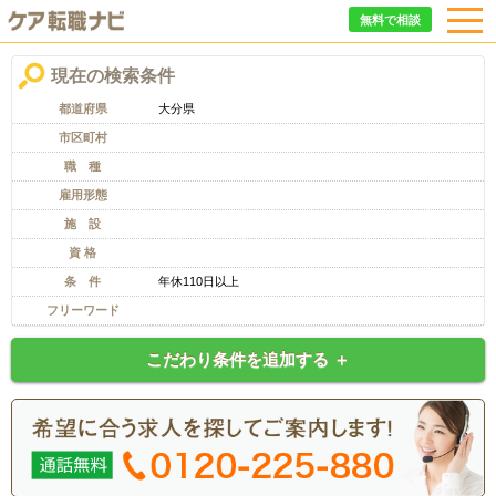
無料で相談
現在の検索条件
都道府県
大分県
市区町村
職 種
雇用形態
施 設
資 格
条 件
年休110日以上
フリーワード
こだわり条件を追加する ＋