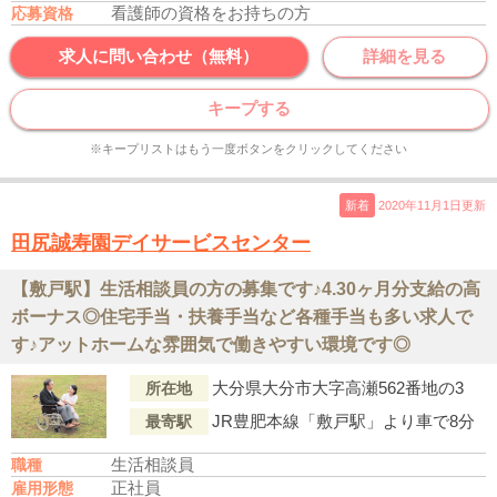
看護師の資格をお持ちの方
応募資格
求人に問い合わせ（無料）
詳細を見る
キープする
※キープリストはもう一度ボタンをクリックしてください
新着
2020年11月1日更新
田尻誠寿園デイサービスセンター
【敷戸駅】生活相談員の方の募集です♪4.30ヶ月分支給の高
ボーナス◎住宅手当・扶養手当など各種手当も多い求人で
す♪アットホームな雰囲気で働きやすい環境です◎
大分県大分市大字高瀬562番地の3
所在地
JR豊肥本線「敷戸駅」より車で8分
最寄駅
生活相談員
職種
正社員
雇用形態