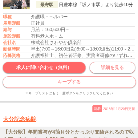
日豊本線「坂ノ市駅」より徒歩10分
最寄駅
介護職・ヘルパー
職種
正社員
雇用形態
月給：160,600円～
給与
有料老人ホ－ム
施設形態
株式会社さわやか倶楽部
会社名
早出)7:00～16:00
日勤)9:00～18:00
遅出)11:00～20:00
勤務時間
介護福祉士、初任者研修、実務者研修のいずれかの資格をお持ちの方
応募資格
求人に問い合わせ（無料）
詳細を見る
キープする
※キープリストはもう一度ボタンをクリックしてください
新着
2018年11月20日更新
大分記念病院
【大分駅】年間賞与が4箇月分とたっぷり支給されるので収