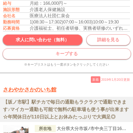
月給：166,000円～
給与
介護老人保健施設
施設形態
医療法人社団仁泉会
会社名
1)08:30～17:30
2)07:00～16:00
3)10:00～19:30
勤務時間
介護福祉士、初任者研修、実務者研修のいずれかの資格をお持ちの方
応募資格
求人に問い合わせ（無料）
詳細を見る
キープする
※キープリストはもう一度ボタンをクリックしてください
新着
2019年1月20日更新
さわやかさかのいち館
【坂ノ市駅】駅チカで毎日の通勤もラクラクで通勤できま
す♪マイカー通勤も可能で無料の駐車場も使う事が出来ます
☆年間休日が110日以上とお休みたっぷりで大満足◎
大分県大分市坂ﾉ市中央三丁目16番22号
所在地