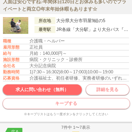
入面は安心ですね♪年間休日120日とお休みも多いのでプラ
イベートと両立◎年末年始休暇もあります☆
大分県大分市羽屋9組の5
所在地
JR各線「大分駅」より大分バス『県立病院』行「稲葉」下車徒歩1分
最寄駅
介護職・ヘルパー
職種
正社員
雇用形態
月給：140,000円～
給与
病院・クリニック・診療所
施設形態
大分記念病院
会社名
1)7:30～16:30
2)8:00～17:00
3)10:00～19:00
勤務時間
介護福祉士、初任者研修、実務者研修のいずれかの資格をお持ちの方
応募資格
求人に問い合わせ（無料）
詳細を見る
キープする
※キープリストはもう一度ボタンをクリックしてください
7件中 1〜7表示
戻る