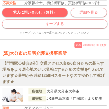
介護福祉士、初任者研修、実務者研修のいずれかの資格をお持ちの方
応募資格
求人に問い合わせ（無料）
詳細を見る
キープする
※キープリストはもう一度ボタンをクリックしてください
新着
2018年9月30日更新
[派]大分市の居宅介護支援事業所
【門司駅◇徒歩3分】交通アクセス良好♪自分たちの暮らす
場所をより居心地のいい場所にするための支援を行われて
います☆最初から時給1250円スタートなので安心して稼げ
ます★
大分県大分市大字市
所在地
JR鹿児島本線「門司駅」より徒歩3分
最寄駅
ケアマネージャー
職種