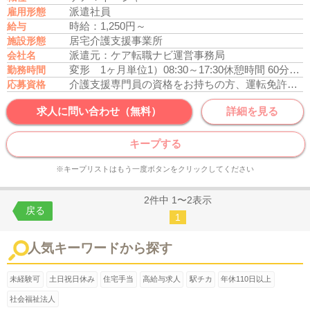
派遣社員
雇用形態
時給：1,250円～
給与
居宅介護支援事業所
施設形態
派遣元：ケア転職ナビ運営事務局
会社名
変形 1ヶ月単位1）08:30～17:30
休憩時間 60分
時間
勤務時間
介護支援専門員の資格をお持ちの方、運転免許あれば尚可
応募資格
求人に問い合わせ（無料）
詳細を見る
キープする
※キープリストはもう一度ボタンをクリックしてください
2件中 1〜2表示
戻る
1
人気キーワードから探す
未経験可
土日祝日休み
住宅手当
高給与求人
駅チカ
年休110日以上
社会福祉法人