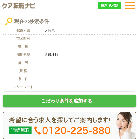
無料で相談
現在の検索条件
都道府県
大分県
市区町村
職 種
雇用形態
派遣社員
施 設
資 格
条 件
フリーワード
こだわり条件を追加する ＋