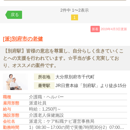
2件中 1〜2表示
戻る
1
新着
2019年4月3日更新
[派]別府市の老健
【別府駅】皆様の意志を尊重し、自分らしく生きていくこ
とへの支援を行われています。☆手当が多く充実してお
り、オススメの案件です。
大分県別府市千代町
所在地
JR日豊本線「別府駅」より徒歩15分
最寄駅
介護職・ヘルパー
職種
派遣社員
雇用形態
時給：1,250円～
給与
介護老人保健施設
施設形態
派遣元：ケア転職ナビ運営事務局
会社名
1）08:30～17:00の間で実働7時間30分
2）07:00～15:00の間で実働7時間30分
勤務時間