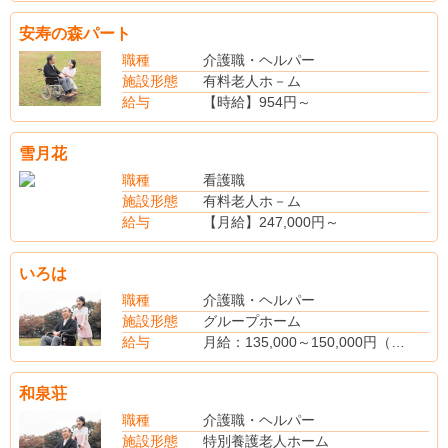
(別途手当)
賞与あり(前年度実績・年2回)
安寿の森パート
職種
介護職・ヘルパー
施設形態
有料老人ホ－ム
給与
【時給】954円～
【社会保険】完備
雪月花
職種
看護職
施設形態
有料老人ホ－ム
給与
【月給】247,000円～
【賞与】あり
【社会保険】完備
いろは
職種
介護職・ヘルパー
施設形態
グループホーム
給与
月給：135,000～150,000円（正職員）
※夜勤は週に1～2回程度
処遇改善交付金（2回/年）
和泉荘
※トライアルあり
時給：760円（雇用期間3ヶ月）
職種
介護職・ヘルパー
資格手当
施設形態
特別養護老人ホーム