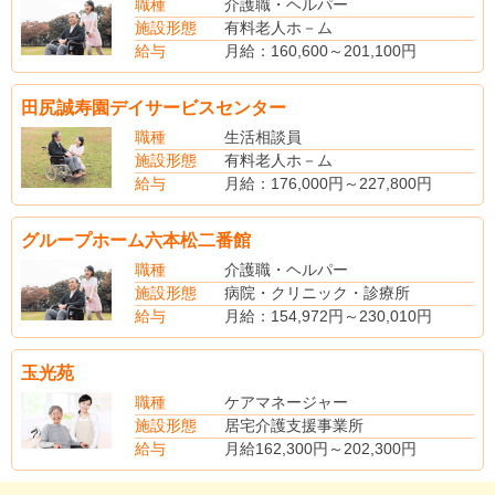
職種
介護職・ヘルパー
施設形態
有料老人ホ－ム
給与
月給：160,600～201,100円
※能力・経験考慮
※月給には一律手当含む
田尻誠寿園デイサービスセンター
（別途手当）
賞与あり（年2回）
職種
生活相談員
施設形態
有料老人ホ－ム
給与
月給：176,000円～227,800円
（別途手当）
夜勤手当 5,000円/回
グループホーム六本松二番館
住宅手当
扶養手当
職種
介護職・ヘルパー
賞与あり（昨年度実績・年3回・計4.30ヶ月分支給）
施設形態
病院・クリニック・診療所
給与
月給：154,972円～230,010円
（手当内訳）
処遇改善手当 3,000円～3,000円
玉光苑
（別途手当）
夜勤手当 5500円／回
職種
ケアマネージャー
早出手当 700円／回
施設形態
居宅介護支援事業所
遅出手当 750円／回
給与
月給162,300円～202,300円
賞与4.4ヵ月分支給