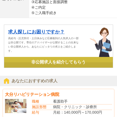
③応募施設と面接調整
④ご内定
⑤ご入職手続き
求人探しにお困りですか？
高給与・託児所付・土日休みなど応募殺到の人気求人の一部
は非公開です。専任のアドバイザーが公開することの出来な
い非公開求人から、あなたにピッタリの求人をご紹介しま
す。
非公開求人を紹介してもらう
あなたにおすすめの求人
大分リハビリテーション病院
職種
看護助手
施設形態
病院・クリニック・診療所
給与
月給：140,000円～170,000円