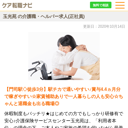
無料で相談
玉光苑 の介護職・ヘルパー求人(正社員)
更新日：2020年10月14日
【門司駅◇徒歩3分】駅チカで通いやすい♪賞与4.4ヵ月分
で稼ぎやすい☆家賃補助ありで一人暮らしの人も安心☆ち
ゃんと退職金も出る職場◎
休暇制度もバッチリ★はじめての方でもしっかり研修有で
安心♪介護保険サービスセンター玉光苑は、「利用者本
位」の理念の下、ご本人やご家族の希望を伺いながら最善