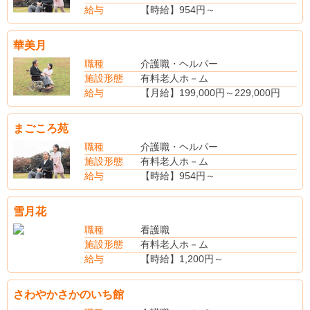
ヘルパー2級：3,000円
給与
【時給】954円～
介護福祉士：5,000円
【社会保険】完備
看護師：5,000円
華美月
夜勤手当：6,000円/回
※新卒の給与は経験・能力を考慮し決定
職種
介護職・ヘルパー
（別途手当）
施設形態
有料老人ホ－ム
賞与あり（前年度実績・年2回又は100,000円～200,000円）
給与
【月給】199,000円～229,000円
【賞与】年2回
【昇給】年1回
まごころ苑
【社会保険】完備
職種
介護職・ヘルパー
施設形態
有料老人ホ－ム
給与
【時給】954円～
【社会保険】完備
雪月花
職種
看護職
施設形態
有料老人ホ－ム
給与
【時給】1,200円～
【賞与】あり
【社会保険】完備
さわやかさかのいち館