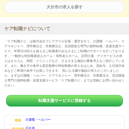
大分市の求人を探す
ケア転職ナビについて
「ケア転職ナビ」は株式会社プレアデスが企画・運営を行う、介護職・ヘルパー、ケ
アマネジャー、理学療法士、作業療法士、言語聴覚士専門の無料転職・派遣支援サー
ビス。年間10,000人を超えるご転職者のみなさまにご転職のサポートを行っておりま
す。 一般的な特別養護老人ホーム・有料老人ホーム、訪問介護、デイサービスの求
人はもちろん、病院・クリニックなど、さまざまな施設の募集求人をご紹介していま
す。また、働き方や条件も固定勤務や時短勤務の求人をはじめ、高給与、土日祝日休
みなどご希望の条件でお探しできます。 気になる園や施設の求人がございました
ら、まずは介護職・ヘルパー、ケアマネジャー、理学療法士、作業療法士、言語聴覚
士専門の無料転職・派遣支援サービス「ケア転職ナビ」までお気軽にお問い合わせく
ださい。
転職支援サービスに登録する
介護職・ヘルパー
職種
正社員
雇用形態