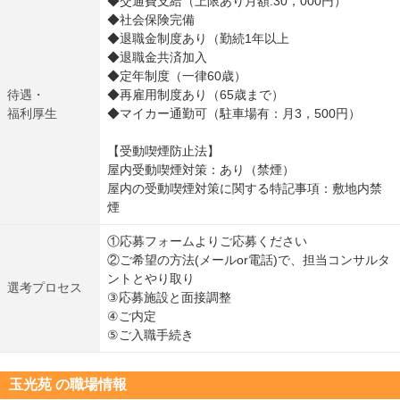
◆交通費支給（上限あり月額:30，000円）
◆社会保険完備
◆退職金制度あり（勤続1年以上
◆退職金共済加入
◆定年制度（一律60歳）
待遇・
◆再雇用制度あり（65歳まで）
福利厚生
◆マイカー通勤可（駐車場有：月3，500円）
【受動喫煙防止法】
屋内受動喫煙対策：あり（禁煙）
屋内の受動喫煙対策に関する特記事項：敷地内禁
煙
①応募フォームよりご応募ください
②ご希望の方法(メールor電話)で、担当コンサルタ
ントとやり取り
選考プロセス
③応募施設と面接調整
④ご内定
⑤ご入職手続き
玉光苑 の職場情報