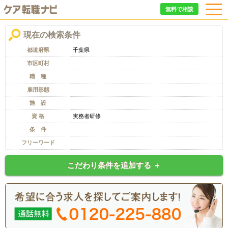
無料で相談
現在の検索条件
都道府県
千葉県
市区町村
職 種
雇用形態
施 設
資 格
実務者研修
条 件
フリーワード
こだわり条件を追加する ＋