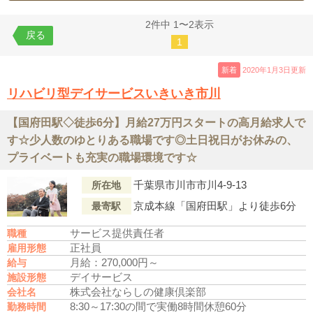
2件中 1〜2表示
戻る
1
新着
2020年1月3日更新
リハビリ型デイサービスいきいき市川
【国府田駅◇徒歩6分】月給27万円スタートの高月給求人で
す☆少人数のゆとりある職場です◎土日祝日がお休みの、
プライベートも充実の職場環境です☆
千葉県市川市市川4-9-13
所在地
京成本線「国府田駅」より徒歩6分
最寄駅
サービス提供責任者
職種
正社員
雇用形態
月給：270,000円～
給与
デイサービス
施設形態
株式会社ならしの健康倶楽部
会社名
8:30～17:30の間で実働8時間
休憩60分
勤務時間