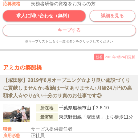
実務者研修の資格をお持ちの方
応募資格
求人に問い合わせ（無料）
詳細を見る
キープする
※キープリストはもう一度ボタンをクリックしてください
新着
2019年9月24日更新
アミカの郷船橋
【塚田駅】2019年6月オープニング☆より良い施設づくり
に貢献しませんか♪夜勤は一切ありません♪月給24万円の高
額求人☆やりがい十分のサ責のお仕事です◎
千葉県船橋市山手3-6-10
所在地
東武野田線「塚田駅」より徒歩11分
最寄駅
サービス提供責任者
職種
正社員
雇用形態