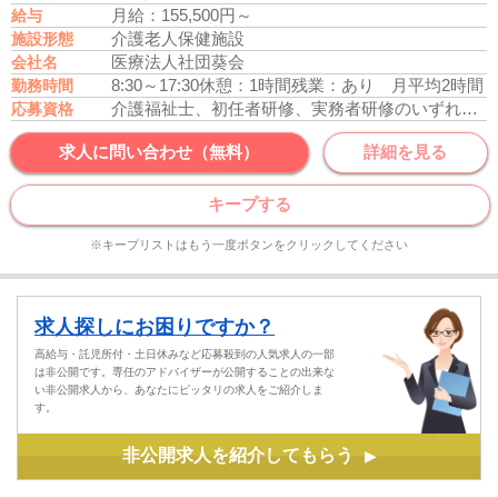
月給：155,500円～
給与
介護老人保健施設
施設形態
医療法人社団葵会
会社名
8:30～17:30
休憩：1時間
残業：あり 月平均2時間
勤務時間
介護福祉士、初任者研修、実務者研修のいずれかの資格をお持ちの方
応募資格
求人に問い合わせ（無料）
詳細を見る
キープする
※キープリストはもう一度ボタンをクリックしてください
求人探しにお困りですか？
高給与・託児所付・土日休みなど応募殺到の人気求人の一部
は非公開です。専任のアドバイザーが公開することの出来な
い非公開求人から、あなたにピッタリの求人をご紹介しま
す。
非公開求人を紹介してもらう
▶