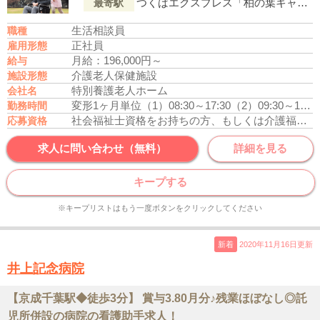
つくばエクスプレス「柏の葉キャンパス駅」より徒歩16分
最寄駅
生活相談員
職種
正社員
雇用形態
月給：196,000円～
給与
介護老人保健施設
施設形態
特別養護老人ホーム
会社名
変形1ヶ月単位
（1）08:30～17:30
（2）09:30～18:30
勤務時間
社会福祉士資格をお持ちの方、もしくは介護福祉士資格をお持ちの方
応募資格
求人に問い合わせ（無料）
詳細を見る
キープする
※キープリストはもう一度ボタンをクリックしてください
新着
2020年11月16日更新
井上記念病院
【京成千葉駅◆徒歩3分】 賞与3.80月分♪残業ほぼなし◎託
児所併設の病院の看護助手求人！