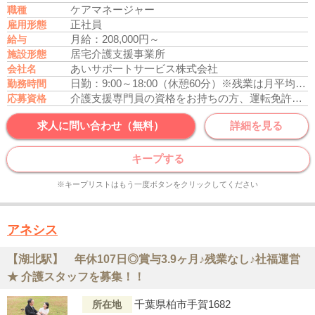
ケアマネージャー
職種
正社員
雇用形態
月給：208,000円～
給与
居宅介護支援事業所
施設形態
あいサポ一トサ一ビス株式会社
会社名
日勤：9:00～18:00（休憩60分）
※残業は月平均10時間程度となります。
勤務時間
介護支援専門員の資格をお持ちの方、運転免許あれば尚可
応募資格
求人に問い合わせ（無料）
詳細を見る
キープする
※キープリストはもう一度ボタンをクリックしてください
アネシス
【湖北駅】 年休107日◎賞与3.9ヶ月♪残業なし♪社福運営
★ 介護スタッフを募集！！
千葉県柏市手賀1682
所在地