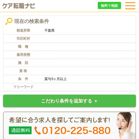
無料で相談
現在の検索条件
都道府県
千葉県
市区町村
職 種
雇用形態
施 設
資 格
条 件
賞与3ヶ月以上
フリーワード
こだわり条件を追加する ＋