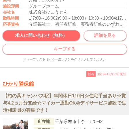
給与
グループホーム
施設形態
株式会社ひこうせん
会社名
1)7:00～16:00
2)9:00～18:00
3）10:30～19:30
4)17:00～9:00
勤務時間
介護福祉士、初任者研修、実務者研修のいずれかの資格をお持ちの方
応募資格
求人に問い合わせ（無料）
詳細を見る
キープする
※キープリストはもう一度ボタンをクリックしてください
新着
2020年11月19日更新
ひかり隣保館
【柏の葉キャンパス駅】年間休日110日☆住宅手当あり☆賞
与4.2ヵ月分支給☆マイカー通勤OK◎デイサービス施設で生
活相談員の募集です！
千葉県柏市十余二175-42
所在地