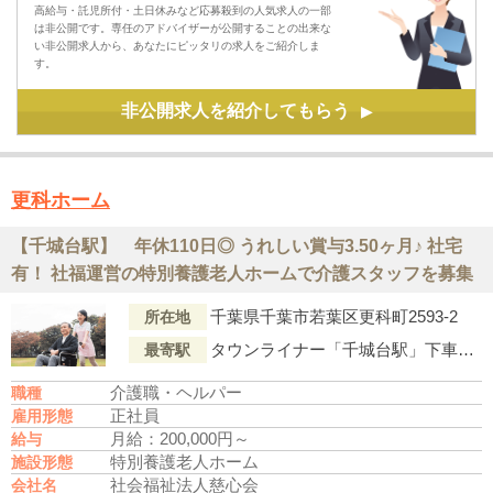
高給与・託児所付・土日休みなど応募殺到の人気求人の一部
は非公開です。専任のアドバイザーが公開することの出来な
い非公開求人から、あなたにピッタリの求人をご紹介しま
す。
非公開求人を紹介してもらう
▶
更科ホーム
【千城台駅】 年休110日◎ うれしい賞与3.50ヶ月♪ 社宅
有！ 社福運営の特別養護老人ホームで介護スタッフを募集
千葉県千葉市若葉区更科町2593-2
所在地
タウンライナー「千城台駅」下車からバス利用約30分、「総泉病院前」下車から徒歩3分
最寄駅
介護職・ヘルパー
職種
正社員
雇用形態
月給：200,000円～
給与
特別養護老人ホーム
施設形態
社会福祉法人慈心会
会社名