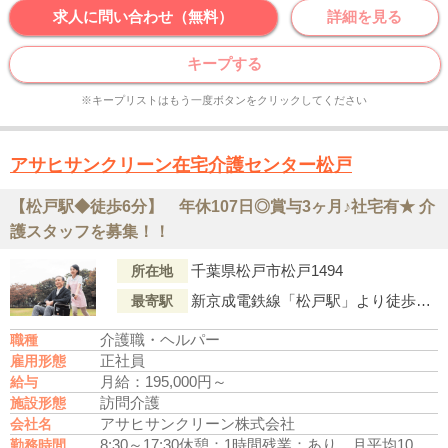
求人に問い合わせ（無料）
詳細を見る
キープする
※キープリストはもう一度ボタンをクリックしてください
アサヒサンクリーン在宅介護センター松戸
【松戸駅◆徒歩6分】 年休107日◎賞与3ヶ月♪社宅有★ 介
護スタッフを募集！！
千葉県松戸市松戸1494
所在地
新京成電鉄線「松戸駅」より徒歩6分
最寄駅
介護職・ヘルパー
職種
正社員
雇用形態
月給：195,000円～
給与
訪問介護
施設形態
アサヒサンクリーン株式会社
会社名
8:30～17:30
休憩：1時間
残業：あり 月平均10時間
勤務時間