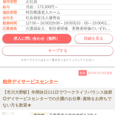
正社員
雇用形態
月給：173,300円～
給与
特別養護老人ホーム
施設形態
社会福祉法人健寿会
会社名
1)7:00～16:00
2)9:00～18:00
3)10：00～19:00
4)17：00～翌9:30
勤務時間
介護福祉士、初任者研修、実務者研修のいずれかの資格をお持ちの方
応募資格
求人に問い合わせ（無料）
詳細を見る
キープする
※キープリストはもう一度ボタンをクリックしてください
新着
2022年2月14日更新
柏井デイサービスセンター
【市川大野駅】年間休日111日でワークライフバランス抜群
◎デイサービスセンターでの介護のお仕事♪資格をお持ちで
ない方も歓迎★