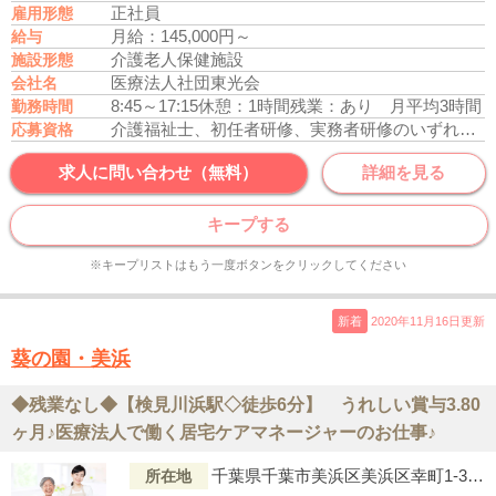
正社員
雇用形態
月給：145,000円～
給与
介護老人保健施設
施設形態
医療法人社団東光会
会社名
8:45～17:15
休憩：1時間
残業：あり 月平均3時間
勤務時間
介護福祉士、初任者研修、実務者研修のいずれかの資格をお持ちの方
応募資格
求人に問い合わせ（無料）
詳細を見る
キープする
※キープリストはもう一度ボタンをクリックしてください
新着
2020年11月16日更新
葵の園・美浜
◆残業なし◆【検見川浜駅◇徒歩6分】 うれしい賞与3.80
ヶ月♪医療法人で働く居宅ケアマネージャーのお仕事♪
千葉県千葉市美浜区美浜区幸町1-38-5
所在地