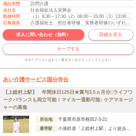
訪問介護
施設形態
社会福祉法人栄興会
会社名
（1）8:30～17:30
（2）06:00～15:00
（3）13:00～22:00
勤務時間
介護福祉士、初任者研修、実務者研修のいずれかの資格をお持ちの方
応募資格
求人に問い合わせ（無料）
詳細を見る
キープする
※キープリストはもう一度ボタンをクリックしてください
あい介護サービス国分寺台
【上総村上駅】 年間休日125日★賞与3.5ヵ月分□ライフワ
ークバランスも両立可能！マイカー通勤可能♪ ケアマネージ
ャーの募集
千葉県市原市根田2-3-21
所在地
小湊鉄道「上総村上駅」より徒歩12分
最寄駅