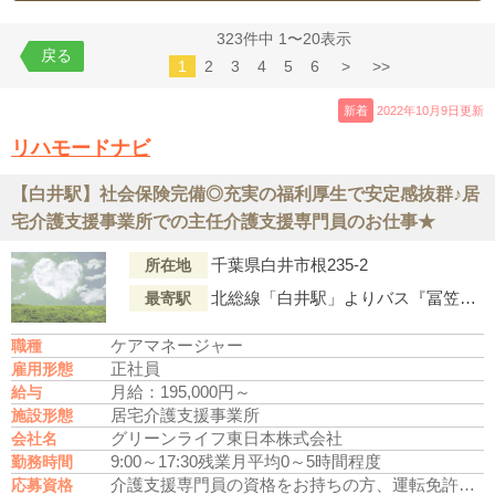
323件中 1〜20表示
戻る
1
2
3
4
5
6
>
>>
新着
2022年10月9日更新
リハモードナビ
【白井駅】社会保険完備◎充実の福利厚生で安定感抜群♪居
宅介護支援事業所での主任介護支援専門員のお仕事★
千葉県白井市根235-2
所在地
北総線「白井駅」よりバス『冨笠道・競馬学校前』下車、徒歩3分
最寄駅
ケアマネージャー
職種
正社員
雇用形態
月給：195,000円～
給与
居宅介護支援事業所
施設形態
グリーンライフ東日本株式会社
会社名
9:00～17:30
残業月平均0～5時間程度
勤務時間
介護支援専門員の資格をお持ちの方、運転免許あれば尚可
応募資格