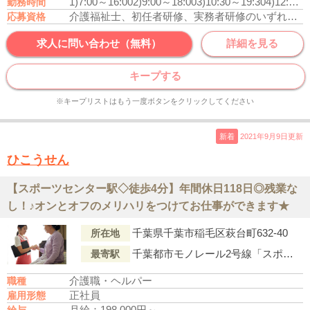
1)7:00～16:00
2)9:00～18:00
3)10:30～19:30
4)12:00～21:00
勤務時間
介護福祉士、初任者研修、実務者研修のいずれかの資格をお持ちの方
応募資格
求人に問い合わせ（無料）
詳細を見る
キープする
※キープリストはもう一度ボタンをクリックしてください
新着
2021年9月9日更新
ひこうせん
【スポーツセンター駅◇徒歩4分】年間休日118日◎残業な
し！♪オンとオフのメリハリをつけてお仕事ができます★
千葉県千葉市稲毛区萩台町632-40
所在地
千葉都市モノレール2号線「スポーツセンター駅」より徒歩4分
最寄駅
介護職・ヘルパー
職種
正社員
雇用形態
月給：198,000円～