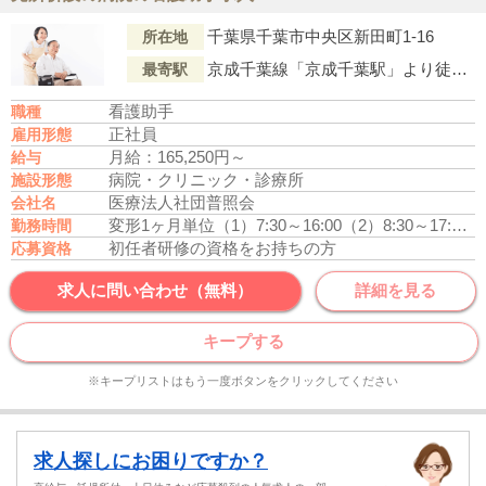
千葉県千葉市中央区新田町1-16
所在地
京成千葉線「京成千葉駅」より徒歩3分
最寄駅
看護助手
職種
正社員
雇用形態
月給：165,250円～
給与
病院・クリニック・診療所
施設形態
医療法人社団普照会
会社名
変形1ヶ月単位
（1）7:30～16:00
（2）8:30～17:00
（
勤務時間
初任者研修の資格をお持ちの方
応募資格
求人に問い合わせ（無料）
詳細を見る
キープする
※キープリストはもう一度ボタンをクリックしてください
求人探しにお困りですか？