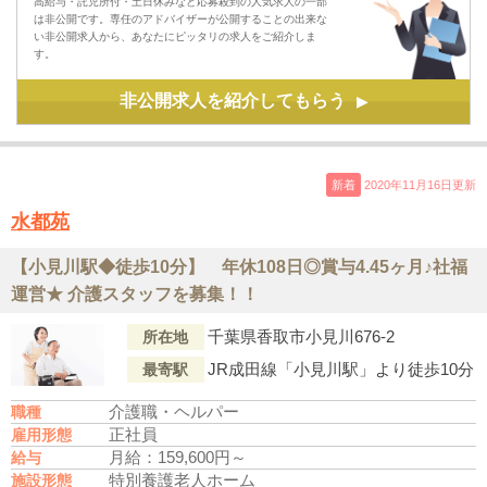
高給与・託児所付・土日休みなど応募殺到の人気求人の一部
は非公開です。専任のアドバイザーが公開することの出来な
い非公開求人から、あなたにピッタリの求人をご紹介しま
す。
非公開求人を紹介してもらう
▶
新着
2020年11月16日更新
水都苑
【小見川駅◆徒歩10分】 年休108日◎賞与4.45ヶ月♪社福
運営★ 介護スタッフを募集！！
千葉県香取市小見川676-2
所在地
JR成田線「小見川駅」より徒歩10分
最寄駅
介護職・ヘルパー
職種
正社員
雇用形態
月給：159,600円～
給与
特別養護老人ホーム
施設形態