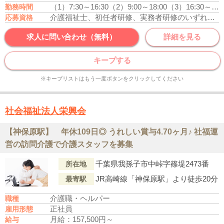
（1）7:30～16:30
（2）9:00～18:00
（3）16:30～9:00
勤務時間
介護福祉士、初任者研修、実務者研修のいずれかの資格をお持ちの方
応募資格
求人に問い合わせ（無料）
詳細を見る
キープする
※キープリストはもう一度ボタンをクリックしてください
社会福祉法人栄興会
【神保原駅】 年休109日◎ うれしい賞与4.70ヶ月♪ 社福運
営の訪問介護で介護スタッフを募集
千葉県我孫子市中峠字篠堤2473番
所在地
JR高崎線「神保原駅」より徒歩20分
最寄駅
介護職・ヘルパー
職種
正社員
雇用形態
月給：157,500円～
給与