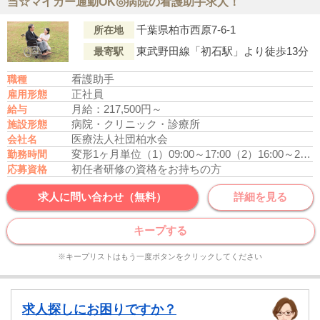
当☆マイカー通勤OK◎病院の看護助手求人！
千葉県柏市西原7-6-1
所在地
東武野田線「初石駅」より徒歩13分
最寄駅
看護助手
職種
正社員
雇用形態
月給：217,500円～
給与
病院・クリニック・診療所
施設形態
医療法人社団柏水会
会社名
変形1ヶ月単位
（1）09:00～17:00
（2）16:00～22:00
勤務時間
初任者研修の資格をお持ちの方
応募資格
求人に問い合わせ（無料）
詳細を見る
キープする
※キープリストはもう一度ボタンをクリックしてください
求人探しにお困りですか？