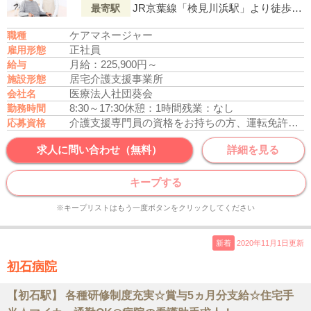
JR京葉線「検見川浜駅」より徒歩6分
最寄駅
ケアマネージャー
職種
正社員
雇用形態
月給：225,900円～
給与
居宅介護支援事業所
施設形態
医療法人社団葵会
会社名
8:30～17:30
休憩：1時間
残業：なし
勤務時間
介護支援専門員の資格をお持ちの方、運転免許あれば尚可
応募資格
求人に問い合わせ（無料）
詳細を見る
キープする
※キープリストはもう一度ボタンをクリックしてください
新着
2020年11月1日更新
初石病院
【初石駅】 各種研修制度充実☆賞与5ヵ月分支給☆住宅手