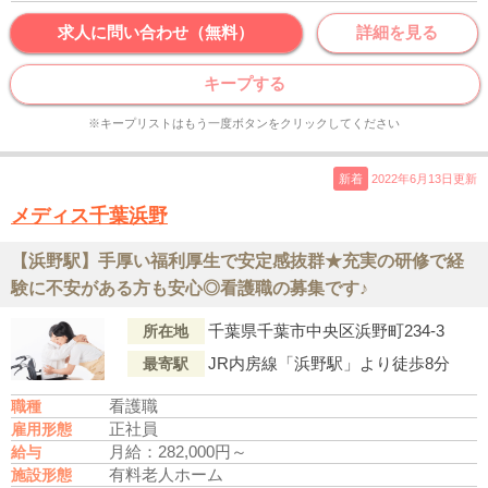
求人に問い合わせ（無料）
詳細を見る
キープする
※キープリストはもう一度ボタンをクリックしてください
新着
2022年6月13日更新
メディス千葉浜野
【浜野駅】手厚い福利厚生で安定感抜群★充実の研修で経
験に不安がある方も安心◎看護職の募集です♪
千葉県千葉市中央区浜野町234-3
所在地
JR内房線「浜野駅」より徒歩8分
最寄駅
看護職
職種
正社員
雇用形態
月給：282,000円～
給与
有料老人ホーム
施設形態