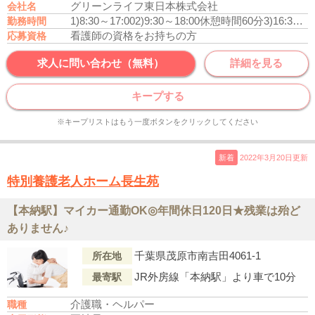
グリーンライフ東日本株式会社
会社名
1)8:30～17:00
2)9:30～18:00
休憩時間60分
3)16:30～9:30
勤務時間
看護師の資格をお持ちの方
応募資格
求人に問い合わせ（無料）
詳細を見る
キープする
※キープリストはもう一度ボタンをクリックしてください
新着
2022年3月20日更新
特別養護老人ホーム長生苑
【本納駅】マイカー通勤OK◎年間休日120日★残業は殆ど
ありません♪
千葉県茂原市南吉田4061-1
所在地
JR外房線「本納駅」より車で10分
最寄駅
介護職・ヘルパー
職種