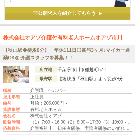
す。
非公開求人を紹介してもらう
▶
株式会社オアゾ介護付有料老人ホームオアゾ市川
【秋山駅◆徒歩9分】 年休111日◎賞与3ヶ月♪マイカー通
勤OK◎ 介護スタッフを募集！！
千葉県市川市稲越町57-1
所在地
北総鉄道「秋山駅」より徒歩9分
最寄駅
介護職・ヘルパー
職種
正社員
雇用形態
月給：206,000円～
給与
有料老人ホ－ム
施設形態
株式会社オアゾ
会社名
（1）7:00～16:00
（2）8:30～17:30
（3）10:00～19:00
勤務時間
介護福祉士、初任者研修、実務者研修のいずれかの資格をお持ちの方
応募資格