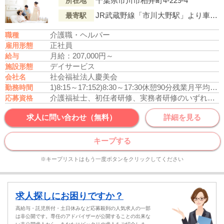
千葉県市川市柏井町4-229-4
所在地
JR武蔵野線「市川大野駅」より車で6分
最寄駅
介護職・ヘルパー
職種
正社員
雇用形態
月給：207,000円～
給与
デイサービス
施設形態
社会福祉法人慶美会
会社名
1)8:15～17:15
2)8:30～17:30
休憩90分
残業月平均10時間
勤務時間
介護福祉士、初任者研修、実務者研修のいずれかの資格をお持ちの方
応募資格
求人に問い合わせ（無料）
詳細を見る
キープする
※キープリストはもう一度ボタンをクリックしてください
求人探しにお困りですか？
高給与・託児所付・土日休みなど応募殺到の人気求人の一部
は非公開です。専任のアドバイザーが公開することの出来な