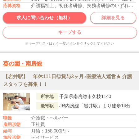
介護福祉士、初任者研修、実務者研修のいずれかの資格をお持ちの方
応募資格
求人に問い合わせ（無料）
詳細を見る
キープする
※キープリストはもう一度ボタンをクリックしてください
葵の園・南房総
【岩井駅】 年休111日◎賞与3ヶ月♪医療法人運営★ 介護
スタッフを募集！！
千葉県南房総市久枝1140
所在地
JR内房線「岩井駅」より徒歩14分
最寄駅
介護職・ヘルパー
職種
正社員
雇用形態
月給：158,000円～
給与
デイサービス
施設形態