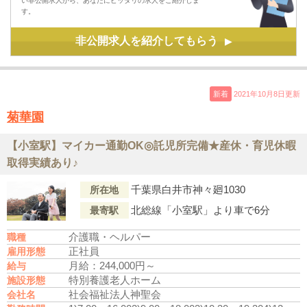
い非公開求人から、あなたにピッタリの求人をご紹介しま
す。
非公開求人を紹介してもらう
▶
新着
2021年10月8日更新
菊華園
【小室駅】マイカー通勤OK◎託児所完備★産休・育児休暇
取得実績あり♪
千葉県白井市神々廻1030
所在地
北総線「小室駅」より車で6分
最寄駅
介護職・ヘルパー
職種
正社員
雇用形態
月給：244,000円～
給与
特別養護老人ホーム
施設形態
社会福祉法人神聖会
会社名