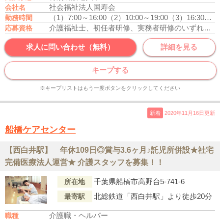
社会福祉法人国寿会
会社名
（1）7:00～16:00
（2）10:00～19:00
（3）16:30～10:15
勤務時間
介護福祉士、初任者研修、実務者研修のいずれかの資格をお持ちの方
応募資格
求人に問い合わせ（無料）
詳細を見る
キープする
※キープリストはもう一度ボタンをクリックしてください
新着
2020年11月16日更新
船橋ケアセンター
【西白井駅】 年休109日◎賞与3.6ヶ月♪託児所併設★社宅
完備医療法人運営★ 介護スタッフを募集！！
千葉県船橋市高野台5-741-6
所在地
北総鉄道「西白井駅」より徒歩20分
最寄駅
介護職・ヘルパー
職種