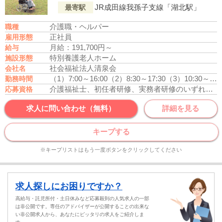
JR成田線我孫子支線「湖北駅」
最寄駅
介護職・ヘルパー
職種
正社員
雇用形態
月給：191,700円～
給与
特別養護老人ホーム
施設形態
社会福祉法人清泉会
会社名
（1）7:00～16:00
（2）8:30～17:30
（3）10:30～19:30
勤務時間
介護福祉士、初任者研修、実務者研修のいずれかの資格をお持ちの方
応募資格
求人に問い合わせ（無料）
詳細を見る
キープする
※キープリストはもう一度ボタンをクリックしてください
求人探しにお困りですか？
高給与・託児所付・土日休みなど応募殺到の人気求人の一部
は非公開です。専任のアドバイザーが公開することの出来な
い非公開求人から、あなたにピッタリの求人をご紹介しま