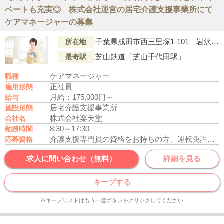
ベートも充実◎ 株式会社運営の居宅介護支援事業所にて
ケアマネージャーの募集
千葉県成田市西三里塚1-101 岩沢テナント202
所在地
芝山鉄道「芝山千代田駅」
最寄駅
ケアマネージャー
職種
正社員
雇用形態
月給：175,000円～
給与
居宅介護支援事業所
施設形態
株式会社楽天堂
会社名
8:30～17:30
勤務時間
介護支援専門員の資格をお持ちの方、運転免許あれば尚可
応募資格
求人に問い合わせ（無料）
詳細を見る
キープする
※キープリストはもう一度ボタンをクリックしてください