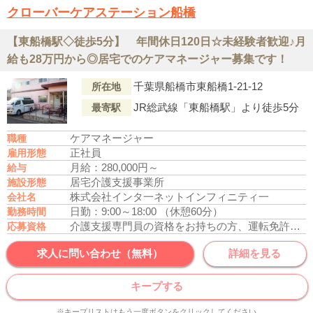
クローバーケアステーション船橋
【東船橋駅◇徒歩5分】 年間休日120日☆未経験者歓迎♪月
給も28万円から◎居宅でのケアマネージャー募集です！
千葉県船橋市東船橋1-21-12
所在地
JR総武線「東船橋駅」より徒歩5分
最寄駅
ケアマネージャー
職種
正社員
雇用形態
月給：280,000円～
給与
居宅介護支援事業所
施設形態
株式会社インタ一ネットインフィニティ一
会社名
日勤：9:00～18:00
（休憩60分）
勤務時間
介護支援専門員の資格をお持ちの方、運転免許あれば尚可
応募資格
求人に問い合わせ（無料）
詳細を見る
キープする
※キープリストはもう一度ボタンをクリックしてください