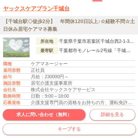
ヤックスケアプラン千城台
【千城台駅◇徒歩2分】 年間休120日以上♪☆経験不問☆土
日休み居宅ケアマネ募集
千葉県千葉市若葉区千城台西2-1-3ヤックスケアタウン千城台内
所在地
千葉都市モノレール2号線「千城台駅」より徒歩2分
最寄駅
ケアマネージャー
職種
正社員
雇用形態
月給：230000円～
給与
居宅介護支援事業所
施設形態
株式会社ヤックスケアサ一ビス
会社名
日勤：9:00～18:00
勤務時間
介護支援専門員の資格をお持ちの方、運転免許あれば尚可
応募資格
求人に問い合わせ（無料）
詳細を見る
キープする