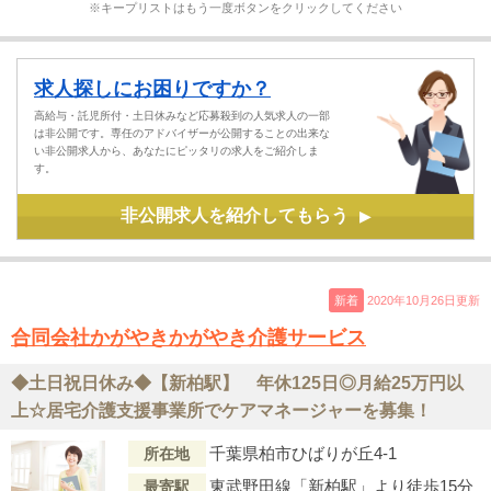
※キープリストはもう一度ボタンをクリックしてください
求人探しにお困りですか？
高給与・託児所付・土日休みなど応募殺到の人気求人の一部
は非公開です。専任のアドバイザーが公開することの出来な
い非公開求人から、あなたにピッタリの求人をご紹介しま
す。
非公開求人を紹介してもらう
▶
新着
2020年10月26日更新
合同会社かがやきかがやき介護サービス
◆土日祝日休み◆【新柏駅】 年休125日◎月給25万円以
上☆居宅介護支援事業所でケアマネージャーを募集！
千葉県柏市ひばりが丘4-1
所在地
東武野田線「新柏駅」より徒歩15分
最寄駅