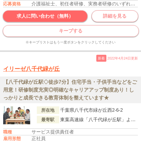
介護福祉士、初任者研修、実務者研修のいずれかの資格をお持ちの方
応募資格
求人に問い合わせ（無料）
詳細を見る
キープする
※キープリストはもう一度ボタンをクリックしてください
新着
2022年4月24日更新
イリーゼ八千代緑が丘
【八千代緑が丘駅◇徒歩7分】住宅手当・子供手当などをご
用意！研修制度充実◎明確なキャリアアップ制度あり！し
っかりと成長できる教育体制を整えています★
千葉県八千代市緑が丘西2-6-2
所在地
東葉高速線「八千代緑が丘駅」より徒歩7分
最寄駅
サービス提供責任者
職種
正社員
雇用形態