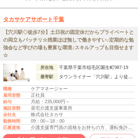
タカサケアサポート千葉
【穴川駅◇徒歩7分】土日祝の固定休だからプライベートと
の両立もバッチリ☆残業ほぼ無しで働きやすい♪定期的な勉
強会など学びの場も豊富な環境♪スキルアっプも目指せます
☆
千葉県千葉市稲毛区園生町987-19
所在地
タウンライナー「穴川駅」より徒歩7分
最寄駅
ケアマネージャー
職種
正社員
雇用形態
月給：235,000円～
給与
居宅介護支援事業所
施設形態
株式会社タカサ
会社名
09：00～18：00
勤務時間
介護支援専門員の資格をお持ちの方、運転免許あれば尚可
応募資格