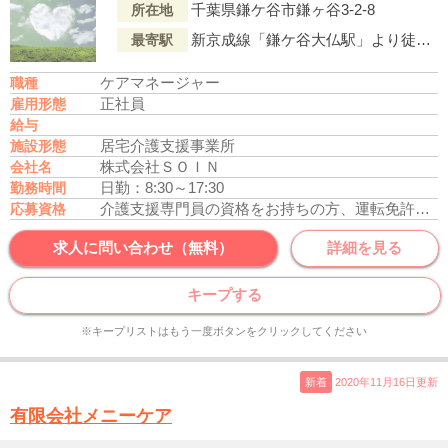
千葉県鎌ケ谷市鎌ヶ谷3-2-8
所在地
新京成線「鎌ケ谷大仏駅」より徒歩3分
最寄駅
ケアマネージャー
職種
正社員
雇用形態
給与
居宅介護支援事業所
施設形態
株式会社ＳＯＩＮ
会社名
日勤：8:30～17:30
勤務時間
介護支援専門員の資格をお持ちの方、運転免許あれば尚可
応募資格
求人に問い合わせ（無料）
詳細を見る
キープする
※キープリストはもう一度ボタンをクリックしてください
新着
2020年11月16日更新
有限会社メニーケア