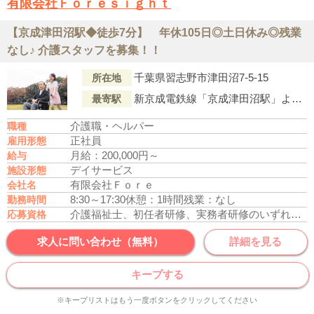
有限会社Ｆｏｒｅｓｉｇｈｔ
【京成津田沼駅◆徒歩7分】 年休105日◎土日休み◎残業
なし♪ 介護スタッフを募集！！
千葉県習志野市津田沼7-5-15
所在地
新京成電鉄線「京成津田沼駅」より徒歩7分
最寄駅
介護職・ヘルパー
職種
正社員
雇用形態
月給：200,000円～
給与
デイサービス
施設形態
有限会社Ｆｏｒｅ
会社名
8:30～17:30
休憩：1時間
残業：なし
勤務時間
介護福祉士、初任者研修、実務者研修のいずれかの資格をお持ちの方
応募資格
求人に問い合わせ（無料）
詳細を見る
キープする
※キープリストはもう一度ボタンをクリックしてください