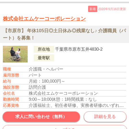
新着
2020年9月16日更新
株式会社エムケーコーポレーション
【市原市】 年休105日◎土日休み◎残業なし♪ 介護職員（パ
ート）を募集！
千葉県市原市五井4830-2
所在地
最寄駅
介護職・ヘルパー
職種
パート
雇用形態
月給：180,000円～
給与
訪問介護
施設形態
株式会社エムケーコーポレーション
会社名
9:00～18:00
休憩：1時間
残業：なし
勤務時間
介護福祉士、初任者研修、実務者研修のいずれかの資格をお持ちの方
応募資格
求人に問い合わせ（無料）
詳細を見る