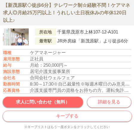
【新茂原駅◇徒歩6分】テレワーク制☆経験不問！ケアマネ
求人◎月給25万円以上！うれしい土日祝休みの年休120日
以上♪
千葉県茂原市上林107-12-A101
所在地
JR外房線「新茂原駅」より徒歩6分
最寄駅
ケアマネージャー
職種
正社員
雇用形態
月給：250,000円～
給与
居宅介護支援事業所
施設形態
合同会社ウェルフェア
会社名
8:30～17:30
※自己裁量性
※毎週木曜日のみ意見交換・ミーティングがあるため出勤
勤務時間
介護支援専門員の資格をお持ちの方、運転免許あれば尚可
応募資格
求人に問い合わせ（無料）
詳細を見る
キープする
※キープリストはもう一度ボタンをクリックしてください