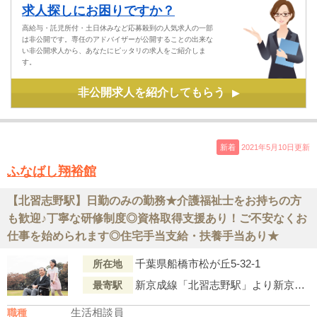
求人探しにお困りですか？
高給与・託児所付・土日休みなど応募殺到の人気求人の一部
は非公開です。専任のアドバイザーが公開することの出来な
い非公開求人から、あなたにピッタリの求人をご紹介しま
す。
非公開求人を紹介してもらう
▶
新着
2021年5月10日更新
ふなばし翔裕館
【北習志野駅】日勤のみの勤務★介護福祉士をお持ちの方
も歓迎♪丁寧な研修制度◎資格取得支援あり！ご不安なくお
仕事を始められます◎住宅手当支給・扶養手当あり★
千葉県船橋市松が丘5-32-1
所在地
新京成線「北習志野駅」より新京成バス『古和釜十字路』行「刈米（バス停）」下車徒歩1分
最寄駅
生活相談員
職種