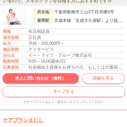
いるので、スキルアップを目指す方におすすめです☆
千葉県船橋市三山3丁目35番5号
所在地
京成本線「京成大久保駅」より徒歩15分
最寄駅
生活相談員
職種
正社員
雇用形態
月給：200,000円～
給与
デイサービス
施設形態
イー・ライフ・グループ株式会社
会社名
9:00～18:00
週休2日
勤務時間
社会福祉士資格をお持ちの方、もしくは介護福祉士資格をお持ちの方
応募資格
求人に問い合わせ（無料）
詳細を見る
キープする
※キープリストはもう一度ボタンをクリックしてください
ケアプランえにし