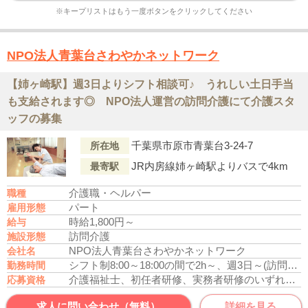
※キープリストはもう一度ボタンをクリックしてください
NPO法人青葉台さわやかネットワーク
【姉ヶ崎駅】週3日よりシフト相談可♪ うれしい土日手当
も支給されます◎ NPO法人運営の訪問介護にて介護スタ
ッフの募集
千葉県市原市青葉台3-24-7
所在地
JR内房線姉ヶ崎駅よりバスで4km
最寄駅
介護職・ヘルパー
職種
パート
雇用形態
時給1,800円～
給与
訪問介護
施設形態
NPO法人青葉台さわやかネットワーク
会社名
シフト制8:00～18:00の間で2h～、週3日～(訪問先により異なる)
勤務時間
介護福祉士、初任者研修、実務者研修のいずれかの資格をお持ちの方
応募資格
求人に問い合わせ（無料）
詳細を見る