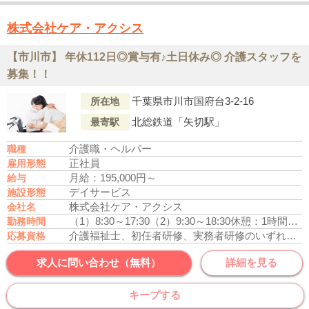
株式会社ケア・アクシス
【市川市】 年休112日◎賞与有♪土日休み◎ 介護スタッフを
募集！！
千葉県市川市国府台3-2-16
所在地
北総鉄道「矢切駅」
最寄駅
介護職・ヘルパー
職種
正社員
雇用形態
月給：195,000円～
給与
デイサービス
施設形態
株式会社ケア・アクシス
会社名
（1）8:30～17:30
（2）9:30～18:30
休憩：1時間
残業
勤務時間
介護福祉士、初任者研修、実務者研修のいずれかの資格をお持ちの方
応募資格
求人に問い合わせ（無料）
詳細を見る
キープする