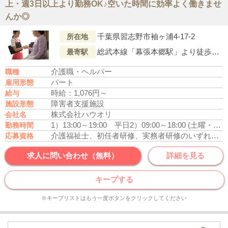
上・週3日以上より勤務OK♪空いた時間に効率よく働きませ
んか◎
千葉県習志野市袖ヶ浦4-17-2
所在地
総武本線「幕張本郷駅」より徒歩18分
最寄駅
介護職・ヘルパー
職種
パート
雇用形態
時給：1,076円～
給与
障害者支援施設
施設形態
株式会社ハウオリ
会社名
1）13:00～19:00 平日
2）09:00～18:00 (土曜・学校休校日春・夏・冬休み）
勤務時間
介護福祉士、初任者研修、実務者研修のいずれかの資格をお持ちの方
応募資格
求人に問い合わせ（無料）
詳細を見る
キープする
※キープリストはもう一度ボタンをクリックしてください