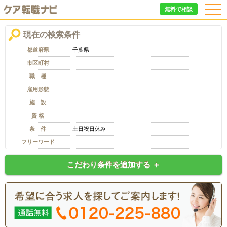
無料で相談
現在の検索条件
都道府県
千葉県
市区町村
職 種
雇用形態
施 設
資 格
条 件
土日祝日休み
フリーワード
こだわり条件を追加する ＋