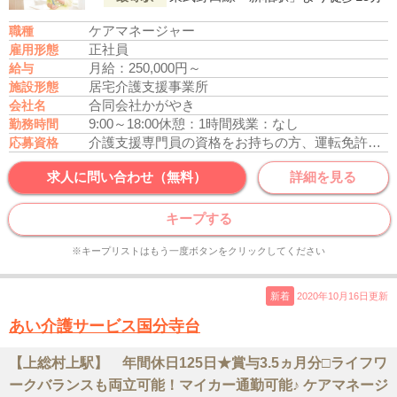
ケアマネージャー
職種
正社員
雇用形態
月給：250,000円～
給与
居宅介護支援事業所
施設形態
合同会社かがやき
会社名
9:00～18:00
休憩：1時間
残業：なし
勤務時間
介護支援専門員の資格をお持ちの方、運転免許あれば尚可
応募資格
求人に問い合わせ（無料）
詳細を見る
キープする
※キープリストはもう一度ボタンをクリックしてください
新着
2020年10月16日更新
あい介護サービス国分寺台
【上総村上駅】 年間休日125日★賞与3.5ヵ月分□ライフワ
ークバランスも両立可能！マイカー通勤可能♪ ケアマネージ