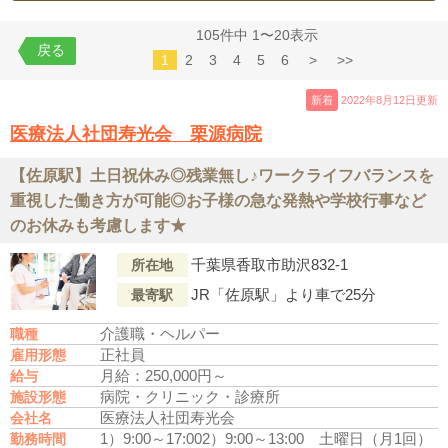
105件中 1〜20表示
戻る
1
2
3
4
5
6
>
>>
新着
2022年8月12日更新
医療法人社団寿光会 栗源病院
【佐原駅】土日祝休み◎残業無し♪ワークライフバランスを
重視した働き方が可能◎お子様の急な発熱や学校行事など
のお休みも考慮します★
千葉県香取市助沢832-1
所在地
JR「佐原駅」より車で25分
最寄駅
介護職・ヘルパー
職種
正社員
雇用形態
月給：250,000円～
給与
病院・クリニック・診療所
施設形態
医療法人社団寿光会
会社名
1）9:00～17:00
2）9:00～13:00 土曜日（月1回）
勤務時間