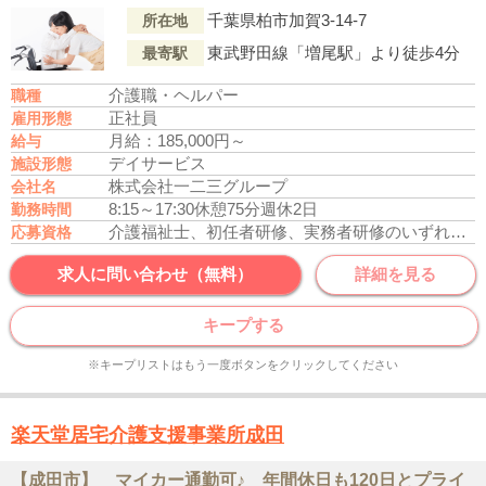
千葉県柏市加賀3-14-7
所在地
東武野田線「増尾駅」より徒歩4分
最寄駅
介護職・ヘルパー
職種
正社員
雇用形態
月給：185,000円～
給与
デイサービス
施設形態
株式会社一二三グループ
会社名
8:15～17:30
休憩75分
週休2日
勤務時間
介護福祉士、初任者研修、実務者研修のいずれかの資格をお持ちの方
応募資格
求人に問い合わせ（無料）
詳細を見る
キープする
※キープリストはもう一度ボタンをクリックしてください
楽天堂居宅介護支援事業所成田
【成田市】 マイカー通勤可♪ 年間休日も120日とプライ