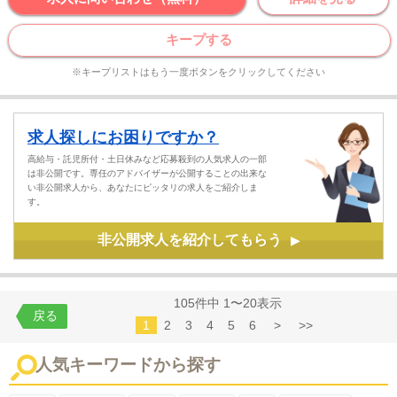
キープする
※キープリストはもう一度ボタンをクリックしてください
求人探しにお困りですか？
高給与・託児所付・土日休みなど応募殺到の人気求人の一部
は非公開です。専任のアドバイザーが公開することの出来な
い非公開求人から、あなたにピッタリの求人をご紹介しま
す。
非公開求人を紹介してもらう
▶
105件中 1〜20表示
戻る
1
2
3
4
5
6
>
>>
人気キーワードから探す