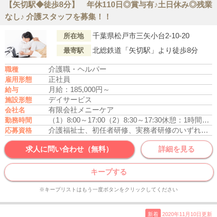
【矢切駅◆徒歩8分】 年休110日◎賞与有♪土日休み◎残業
なし♪ 介護スタッフを募集！！
千葉県松戸市三矢小台2-10-20
所在地
北総鉄道「矢切駅」より徒歩8分
最寄駅
介護職・ヘルパー
職種
正社員
雇用形態
月給：185,000円～
給与
デイサービス
施設形態
有限会社メニーケア
会社名
（1）8:00～17:00
（2）8:30～17:30
休憩：1時間
残業
勤務時間
介護福祉士、初任者研修、実務者研修のいずれかの資格をお持ちの方
応募資格
求人に問い合わせ（無料）
詳細を見る
キープする
※キープリストはもう一度ボタンをクリックしてください
新着
2020年11月10日更新