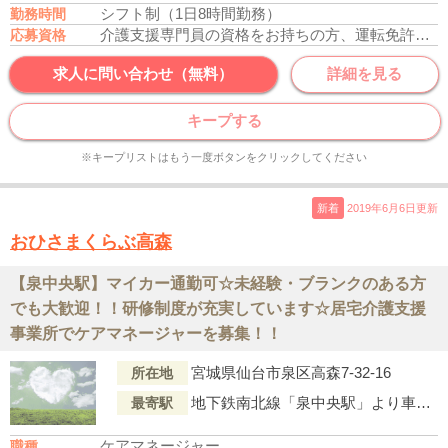
シフト制（1日8時間勤務）
勤務時間
介護支援専門員の資格をお持ちの方、運転免許あれば尚可
応募資格
求人に問い合わせ（無料）
詳細を見る
キープする
※キープリストはもう一度ボタンをクリックしてください
新着
2019年6月6日更新
おひさまくらぶ高森
【泉中央駅】マイカー通勤可☆未経験・ブランクのある方
でも大歓迎！！研修制度が充実しています☆居宅介護支援
事業所でケアマネージャーを募集！！
宮城県仙台市泉区高森7-32-16
所在地
地下鉄南北線「泉中央駅」より車で15分
最寄駅
ケアマネージャー
職種