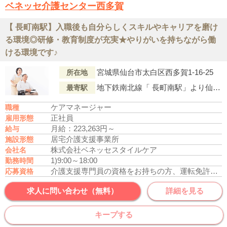
ベネッセ介護センター西多賀
【 長町南駅】入職後も自分らしくスキルやキャリアを磨け
る環境◎研修・教育制度が充実★やりがいを持ちながら働
ける環境です♪
宮城県仙台市太白区西多賀1-16-25
所在地
地下鉄南北線「 長町南駅」より仙台市営バス『八木山動物公園駅』行「新道西多賀(バス停)」下車徒歩3分
最寄駅
ケアマネージャー
職種
正社員
雇用形態
月給：223,263円～
給与
居宅介護支援事業所
施設形態
株式会社ベネッセスタイルケア
会社名
1)9:00～18:00
勤務時間
介護支援専門員の資格をお持ちの方、運転免許あれば尚可
応募資格
求人に問い合わせ（無料）
詳細を見る
キープする