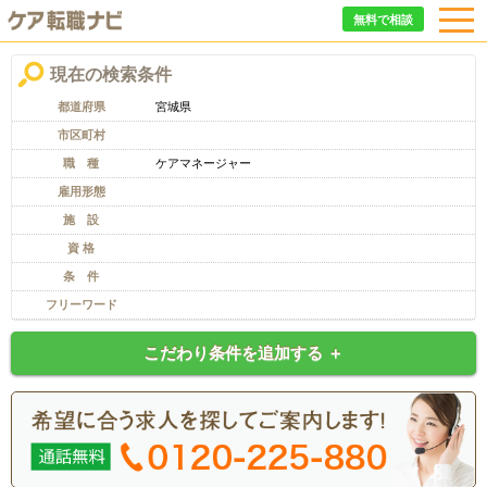
無料で相談
現在の検索条件
都道府県
宮城県
市区町村
職 種
ケアマネージャー
雇用形態
施 設
資 格
条 件
フリーワード
こだわり条件を追加する ＋