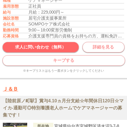
ケアマネージャー
職種
正社員
雇用形態
月給：229,000円～
給与
居宅介護支援事業所
施設形態
SOMPOケア株式会社
会社名
9:00～18:00
変形労働制
勤務時間
介護支援専門員の資格をお持ちの方、運転免許あれば尚可
応募資格
求人に問い合わせ（無料）
詳細を見る
キープする
※キープリストはもう一度ボタンをクリックしてください
Ｊ＆Ｂ
【陸前原ノ町駅】賞与4.10ヵ月分支給☆年間休日120日☆マ
イカ-通勤可◎特別養護老人ホームでケアマネージャーの募
集です！
宮城県仙台市宮城野区清水沼3-7-8
所在地