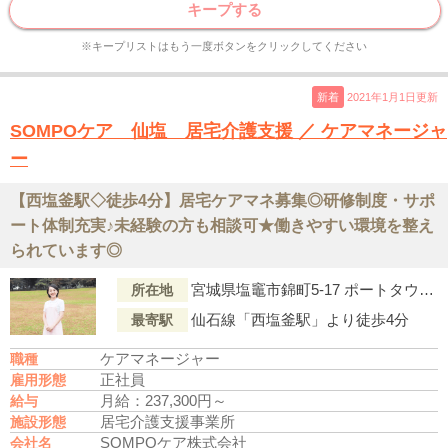
キープする
※キープリストはもう一度ボタンをクリックしてください
新着
2021年1月1日更新
SOMPOケア 仙塩 居宅介護支援 ／ ケアマネージャ
ー
【西塩釜駅◇徒歩4分】居宅ケアマネ募集◎研修制度・サポ
ート体制充実♪未経験の方も相談可★働きやすい環境を整え
られています◎
宮城県塩竈市錦町5-17 ポートタウンカネショウ1F
所在地
仙石線「西塩釜駅」より徒歩4分
最寄駅
ケアマネージャー
職種
正社員
雇用形態
月給：237,300円～
給与
居宅介護支援事業所
施設形態
SOMPOケア株式会社
会社名