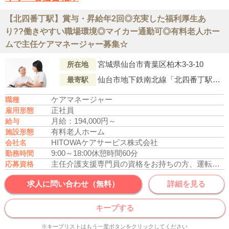
【北四番丁駅】賞与・昇給年2回◎充実した福利厚生あ
り??働きやすい職場環境◎マイカー通勤可◎有料老人ホー
ムで主任ケアマネージャー募集☆
宮城県仙台市青葉区柏木3-3-10
所在地
仙台市地下鉄南北線「北四番丁駅」より仙台市営バス815系統『西中山』行「歯学部・東北会病院前」下車徒歩9分
最寄駅
ケアマネージャー
職種
正社員
雇用形態
月給：194,000円～
給与
有料老人ホーム
施設形態
HITOWAケアサービス株式会社
会社名
9:00～18:00
休憩時間60分
勤務時間
主任介護支援専門員の資格をお持ちの方、運転免許あれば尚可
応募資格
求人に問い合わせ（無料）
詳細を見る
キープする
※キープリストはもう一度ボタンをクリックしてください