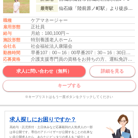
仙石線「陸前原ノ町駅」より徒歩13分
最寄駅
ケアマネージャー
職種
正社員
雇用形態
月給：180,100円～
給与
特別養護老人ホーム
施設形態
社会福祉法人康陽会
会社名
早番107：00～16：00
早番207：30～16：30
日勤10：30～19：30
勤務時間
介護支援専門員の資格をお持ちの方、運転免許あれば尚可
応募資格
求人に問い合わせ（無料）
詳細を見る
キープする
※キープリストはもう一度ボタンをクリックしてください
求人探しにお困りですか？
高給与・託児所付・土日休みなど応募殺到の人気求人の一部
は非公開です。専任のアドバイザーが公開することの出来な
い非公開求人から、あなたにピッタリの求人をご紹介しま