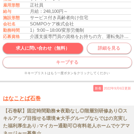
正社員
雇用形態
月給：248,100円～
給与
サービス付き高齢者向け住宅
施設形態
SOMPOケア株式会社
会社名
1）9:00～18:00/変形労働制
勤務時間
介護支援専門員の資格をお持ちの方、運転免許あれば尚可
応募資格
求人に問い合わせ（無料）
詳細を見る
キープする
※キープリストはもう一度ボタンをクリックしてください
新着
2022年9月6日更新
はなことば石巻
【石巻駅】固定時間勤務★夜勤なし◎階層別研修あり◎ス
キルアップ目指せる環境★大手グループならではの充実し
た福利厚生あり♪マイカー通勤可◎有料老人ホームでケアマ
ネージャー募集☆