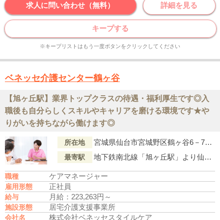
求人に問い合わせ（無料）
詳細を見る
キープする
※キープリストはもう一度ボタンをクリックしてください
ベネッセ介護センター鶴ヶ谷
【旭ヶ丘駅】業界トップクラスの待遇・福利厚生です◎入
職後も自分らしくスキルやキャリアを磨ける環境です★や
りがいを持ちながら働けます◎
宮城県仙台市宮城野区鶴ヶ谷6－7－1
所在地
地下鉄南北線「旭ヶ丘駅」より仙台市営バス『市営バス東仙台営業所前』行「鶴ケ谷六丁目東(バス停)」下車徒歩2分
最寄駅
ケアマネージャー
職種
正社員
雇用形態
月給：223,263円～
給与
居宅介護支援事業所
施設形態
株式会社ベネッセスタイルケア
会社名