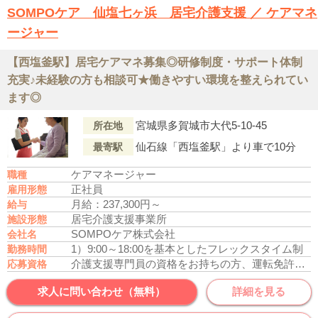
SOMPOケア 仙塩七ヶ浜 居宅介護支援 ／ ケアマネ
ージャー
【西塩釜駅】居宅ケアマネ募集◎研修制度・サポート体制
充実♪未経験の方も相談可★働きやすい環境を整えられてい
ます◎
宮城県多賀城市大代5-10-45
所在地
仙石線「西塩釜駅」より車で10分
最寄駅
ケアマネージャー
職種
正社員
雇用形態
月給：237,300円～
給与
居宅介護支援事業所
施設形態
SOMPOケア株式会社
会社名
1）9:00～18:00を基本としたフレックスタイム制
勤務時間
介護支援専門員の資格をお持ちの方、運転免許あれば尚可
応募資格
求人に問い合わせ（無料）
詳細を見る