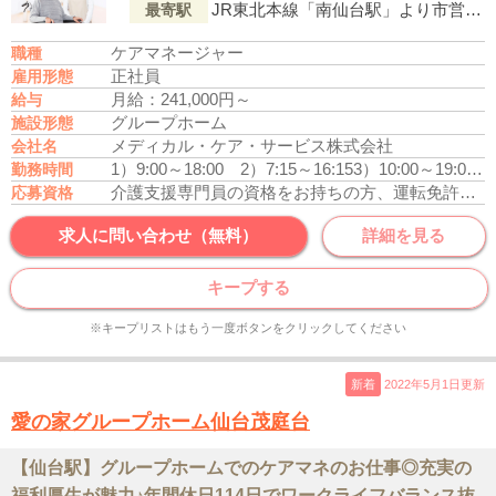
JR東北本線「南仙台駅」より市営バス1番のりば『四郎丸』行「袋原（バス停）」下車徒歩1分
最寄駅
ケアマネージャー
職種
正社員
雇用形態
月給：241,000円～
給与
グループホーム
施設形態
メディカル・ケア・サービス株式会社
会社名
1）9:00～18:00
2）7:15～16:15
3）10:00～19:00
勤務時間
介護支援専門員の資格をお持ちの方、運転免許あれば尚可
応募資格
求人に問い合わせ（無料）
詳細を見る
キープする
※キープリストはもう一度ボタンをクリックしてください
新着
2022年5月1日更新
愛の家グループホーム仙台茂庭台
【仙台駅】グループホームでのケアマネのお仕事◎充実の
福利厚生が魅力♪年間休日114日でワークライフバランス抜