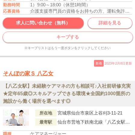
1）9:00～18:00（休憩1時間）
勤務時間
介護支援専門員の資格をお持ちの方、運転免許あれば尚可
応募資格
求人に問い合わせ（無料）
詳細を見る
キープする
※キープリストはもう一度ボタンをクリックしてください
新着
2023年2月8日更新
そんぽの家Ｓ 八乙女
【八乙女駅】未経験ケアマネの方も相談可♪入社前研修充実
★定年65歳◎スキルアップできる環境★全国約1000箇所の
施設から働く場所を選べます◎
宮城県仙台市泉区上谷刈3-11-21
所在地
仙台市営地下鉄南北線「八乙女駅」より市バス『北環状線経由・南吉成』行「上谷刈三丁目（バス停）」下車徒歩4分
最寄駅
ケアマネージャー
職種