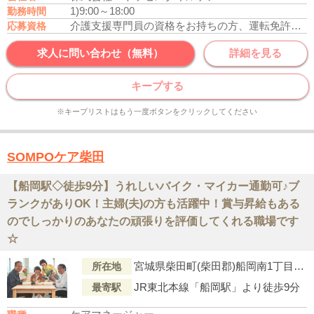
1)9:00～18:00
勤務時間
介護支援専門員の資格をお持ちの方、運転免許あれば尚可
応募資格
求人に問い合わせ（無料）
詳細を見る
キープする
※キープリストはもう一度ボタンをクリックしてください
SOMPOケア柴田
【船岡駅◇徒歩9分】うれしいバイク・マイカー通勤可♪ブ
ランクがありOK！主婦(夫)の方も活躍中！賞与昇給もある
のでしっかりのあなたの頑張りを評価してくれる職場です
☆
宮城県柴田町(柴田郡)船岡南1丁目1番17号
所在地
JR東北本線「船岡駅」より徒歩9分
最寄駅