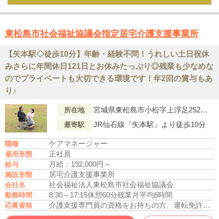
東松島市社会福祉協議会指定居宅介護支援事業所
【矢本駅◇徒歩10分】年齢・経験不問！うれしい土日祝休
みさらに年間休日121日とお休みたっぷり◎残業も少なめな
のでプライベートも大切できる環境です！年2回の賞与もあ
り♪
宮城県東松島市小松字上浮足252番地3
所在地
JR仙石線「矢本駅」より徒歩10分
最寄駅
ケアマネージャー
職種
正社員
雇用形態
月給：192,000円～
給与
居宅介護支援事業所
施設形態
社会福祉法人東松島市社会福祉協議会
会社名
8:30～17:15
休憩60分
残業月平均6時間
勤務時間
介護支援専門員の資格をお持ちの方、運転免許あれば尚可
応募資格