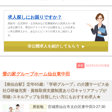
求人探しにお困りですか？
高給与・託児所付・土日休みなど応募殺到の人気求人の一部
は非公開です。専任のアドバイザーが公開することの出来な
い非公開求人から、あなたにピッタリの求人をご紹介しま
す。
非公開求人を紹介してもらう
▶
新着
2022年5月24日更新
愛の家グループホーム仙台東中田
【南仙台駅】定年65歳♪「学研グループ」の介護サービス会
社◎研修充実・資格取得支援制度あり◎キャリアアップが
明確♪スキルアップを目指したい方にもおすすめ求人★
宮城県仙台市太白区東中田3-27-30
所在地