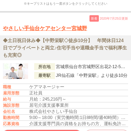
※キープリストはもう一度ボタンをクリックしてください
新着
2020年7月25日更新
やさしい手仙台ケアセンター宮城野
◆土日祝日休み◆【中野栄駅◇徒歩10分】 年間休日124
日でプライベートと両立♪住宅手当や退職金手当で福利厚生
も充実◎
宮城県仙台市宮城野区出花2-12-5 サンハイツビル102号
所在地
JR仙石線「中野栄駅」より徒歩10分
最寄駅
ケアマネージャー
職種
正社員
雇用形態
月給：245,216円～
給与
居宅介護支援事業所
施設形態
株式会社やさしい手仙台
会社名
9:00～18:00
（実労働時間:1日8時間/週40時間）
月単
勤務時間
介護支援専門員の資格をお持ちの方、運転免許あれば尚可
応募資格