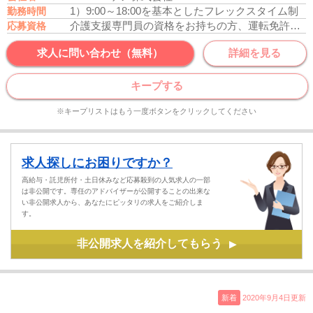
1）9:00～18:00を基本としたフレックスタイム制
勤務時間
介護支援専門員の資格をお持ちの方、運転免許あれば尚可
応募資格
求人に問い合わせ（無料）
詳細を見る
キープする
※キープリストはもう一度ボタンをクリックしてください
求人探しにお困りですか？
高給与・託児所付・土日休みなど応募殺到の人気求人の一部
は非公開です。専任のアドバイザーが公開することの出来な
い非公開求人から、あなたにピッタリの求人をご紹介しま
す。
非公開求人を紹介してもらう
▶
新着
2020年9月4日更新