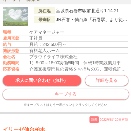
宮城県石巻市駅前北通り1-14-21
所在地
JR石巻・仙台線「石巻駅」より徒歩9分
最寄駅
ケアマネージャー
職種
正社員
雇用形態
月給：242,500円～
給与
有料老人ホーム
施設形態
プラウドライフ株式会社
会社名
1）9:00～18:00
実働8時間 休憩1時間
残業月平均5時間
勤務時間
介護支援専門員の資格をお持ちの方、運転免許あれば尚可
応募資格
求人に問い合わせ（無料）
詳細を見る
キープする
※キープリストはもう一度ボタンをクリックしてください
新着
2022年8月20日更新
イリーゼ仙台柏木