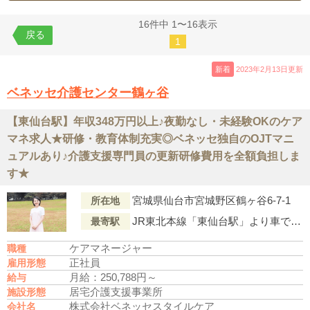
16件中 1〜16表示
戻る
1
新着
2023年2月13日更新
ベネッセ介護センター鶴ヶ谷
【東仙台駅】年収348万円以上♪夜勤なし・未経験OKのケア
マネ求人★研修・教育体制充実◎ベネッセ独自のOJTマニ
ュアルあり♪介護支援専門員の更新研修費用を全額負担しま
す★
宮城県仙台市宮城野区鶴ヶ谷6-7-1
所在地
JR東北本線「東仙台駅」より車で7分
最寄駅
ケアマネージャー
職種
正社員
雇用形態
月給：250,788円～
給与
居宅介護支援事業所
施設形態
株式会社ベネッセスタイルケア
会社名