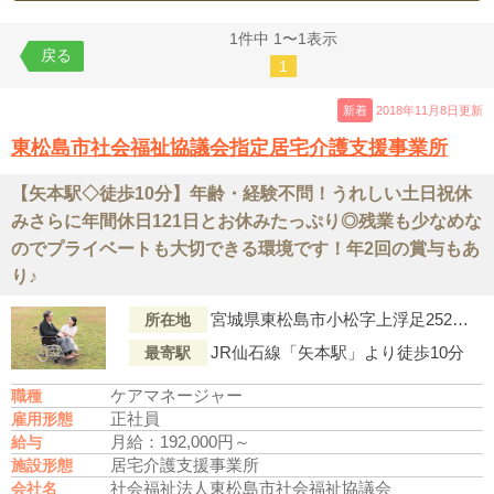
1件中 1〜1表示
戻る
1
新着
2018年11月8日更新
東松島市社会福祉協議会指定居宅介護支援事業所
【矢本駅◇徒歩10分】年齢・経験不問！うれしい土日祝休
みさらに年間休日121日とお休みたっぷり◎残業も少なめな
のでプライベートも大切できる環境です！年2回の賞与もあ
り♪
宮城県東松島市小松字上浮足252番地3
所在地
JR仙石線「矢本駅」より徒歩10分
最寄駅
ケアマネージャー
職種
正社員
雇用形態
月給：192,000円～
給与
居宅介護支援事業所
施設形態
社会福祉法人東松島市社会福祉協議会
会社名