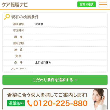
無料で相談
現在の検索条件
都道府県
宮城県
市区町村
職 種
雇用形態
施 設
資 格
条 件
土日祝日休み
フリーワード
こだわり条件を追加する ＋