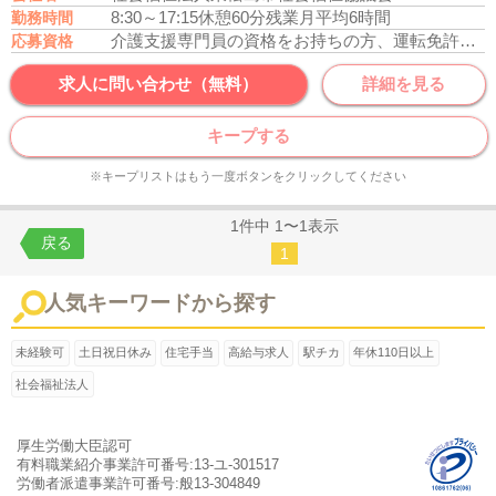
8:30～17:15
休憩60分
残業月平均6時間
勤務時間
介護支援専門員の資格をお持ちの方、運転免許あれば尚可
応募資格
求人に問い合わせ（無料）
詳細を見る
キープする
※キープリストはもう一度ボタンをクリックしてください
1件中 1〜1表示
戻る
1
人気キーワードから探す
未経験可
土日祝日休み
住宅手当
高給与求人
駅チカ
年休110日以上
社会福祉法人
厚生労働大臣認可
有料職業紹介事業許可番号:13-ユ-301517
労働者派遣事業許可番号:般13-304849