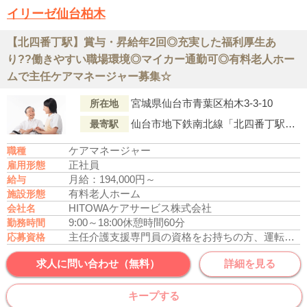
イリーゼ仙台柏木
【北四番丁駅】賞与・昇給年2回◎充実した福利厚生あ
り??働きやすい職場環境◎マイカー通勤可◎有料老人ホー
ムで主任ケアマネージャー募集☆
宮城県仙台市青葉区柏木3-3-10
所在地
仙台市地下鉄南北線「北四番丁駅」より仙台市営バス815系統『西中山』行「歯学部・東北会病院前」下車徒歩9分
最寄駅
ケアマネージャー
職種
正社員
雇用形態
月給：194,000円～
給与
有料老人ホーム
施設形態
HITOWAケアサービス株式会社
会社名
9:00～18:00
休憩時間60分
勤務時間
主任介護支援専門員の資格をお持ちの方、運転免許あれば尚可
応募資格
求人に問い合わせ（無料）
詳細を見る
キープする