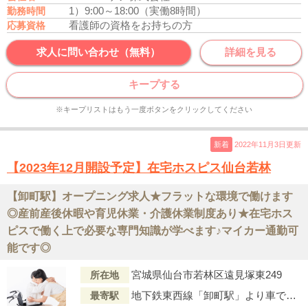
1）9:00～18:00（実働8時間）
勤務時間
看護師の資格をお持ちの方
応募資格
求人に問い合わせ（無料）
詳細を見る
キープする
※キープリストはもう一度ボタンをクリックしてください
新着
2022年11月3日更新
【2023年12月開設予定】在宅ホスピス仙台若林
【卸町駅】オープニング求人★フラットな環境で働けます
◎産前産後休暇や育児休業・介護休業制度あり★在宅ホス
ピスで働く上で必要な専門知識が学べます♪マイカー通勤可
能です◎
宮城県仙台市若林区遠見塚東249
所在地
地下鉄東西線「卸町駅」より車で8分
最寄駅