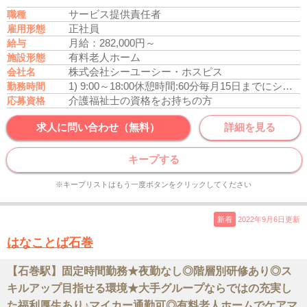
サービス提供責任者
職種
正社員
雇用形態
月給：282,000円～
給与
有料老人ホーム
施設形態
株式会社シーユーシー・ホスピス
会社名
1) 9:00～18:00
休憩時間:60分
毎月15日までにシフト希望を出して
勤務時間
介護福祉士の資格をお持ちの方
応募資格
求人に問い合わせ（無料）
詳細を見る
キープする
※キープリストはもう一度ボタンをクリックしてください
新着
2022年9月6日更新
はなことば石巻
【石巻駅】固定時間勤務★夜勤なし◎階層別研修あり◎ス
キルアップ目指せる環境★大手グループならではの充実し
た福利厚生あり♪マイカー通勤可◎有料老人ホームでケアマ