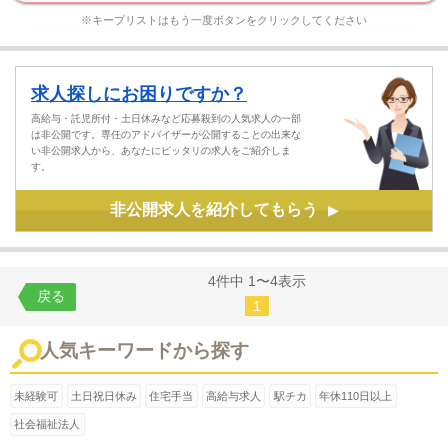
※キープリストはもう一度ボタンをクリックしてください
求人探しにお困りですか？
高給与・託児所付・土日休みなど応募殺到の人気求人の一部
は非公開です。専任のアドバイザーが公開することの出来な
い非公開求人から、あなたにピッタリの求人をご紹介しま
す。
非公開求人を紹介してもらう
▶
4件中 1〜4表示
戻る
1
人気キーワードから探す
未経験可
土日祝日休み
住宅手当
高給与求人
駅チカ
年休110日以上
社会福祉法人