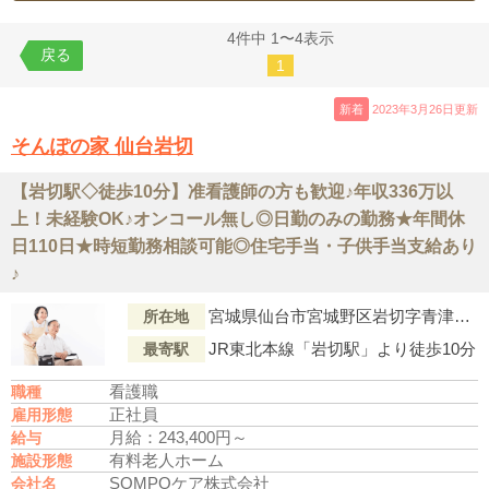
4件中 1〜4表示
戻る
1
新着
2023年3月26日更新
そんぽの家 仙台岩切
【岩切駅◇徒歩10分】准看護師の方も歓迎♪年収336万以
上！未経験OK♪オンコール無し◎日勤のみの勤務★年間休
日110日★時短勤務相談可能◎住宅手当・子供手当支給あり
♪
宮城県仙台市宮城野区岩切字青津目129-1
所在地
JR東北本線「岩切駅」より徒歩10分
最寄駅
看護職
職種
正社員
雇用形態
月給：243,400円～
給与
有料老人ホーム
施設形態
SOMPOケア株式会社
会社名