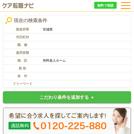
無料で相談
現在の検索条件
都道府県
宮城県
市区町村
職 種
雇用形態
施 設
有料老人ホーム
資 格
条 件
フリーワード
こだわり条件を追加する ＋