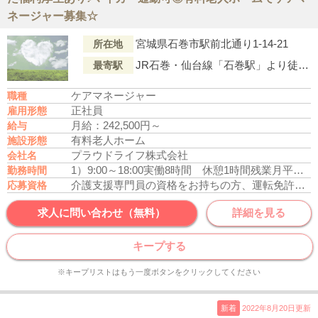
ネージャー募集☆
宮城県石巻市駅前北通り1-14-21
所在地
JR石巻・仙台線「石巻駅」より徒歩9分
最寄駅
ケアマネージャー
職種
正社員
雇用形態
月給：242,500円～
給与
有料老人ホーム
施設形態
プラウドライフ株式会社
会社名
1）9:00～18:00
実働8時間 休憩1時間
残業月平均5時間
勤務時間
介護支援専門員の資格をお持ちの方、運転免許あれば尚可
応募資格
求人に問い合わせ（無料）
詳細を見る
キープする
※キープリストはもう一度ボタンをクリックしてください
新着
2022年8月20日更新