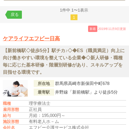
1件中 1〜1表示
戻る
1
新着
2019年11月9日更新
ケアライフエフビー日高
【新前橋駅◇徒歩5分】駅チカ♪◇◆ES（職員満足）向上に
向け働きやすい環境を整えている企業◆◇新人研修・職種
毎に応じた基本研修・階層別研修があり、スキルアップを
目指せる環境です。
群馬県高崎市新保田中町678
所在地
井野線「新前橋駅」より徒歩5分
最寄駅
理学療法士
職種
正社員
雇用形態
月給：195,000円～
給与
有料老人ホ－ム
施設形態
エフビー介護サービス株式会社
会社名