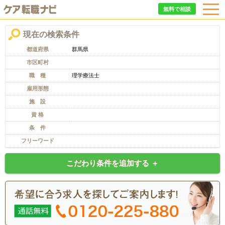
無料で相談
現在の検索条件
都道府県
群馬県
市区町村
職 種
理学療法士
雇用形態
施 設
資 格
条 件
フリーワード
こだわり条件を追加する ＋