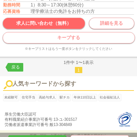
1）8:30～17:30(休憩60分)
勤務時間
理学療法士の免許をお持ちの方
応募資格
求人に問い合わせ（無料）
詳細を見る
キープする
※キープリストはもう一度ボタンをクリックしてください
1件中 1〜1表示
戻る
1
人気キーワードから探す
未経験可
住宅手当
高給与求人
駅チカ
年休110日以上
社会福祉法人
厚生労働大臣認可
有料職業紹介事業許可番号:13-ユ-301517
労働者派遣事業許可番号:般13-304849
医療・福祉・介護の転職情報、求人募集を探すなら