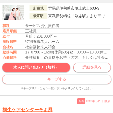
群馬県伊勢崎市境上武士603-3
所在地
東武伊勢崎線「剛志駅」より車で8分
最寄駅
サービス提供責任者
職種
正社員
雇用形態
月給：201,000円～
給与
特別養護老人ホーム
施設形態
社会福祉法人和会
会社名
1）07:00～16:00(休憩60分)
2）09:00～18:00(休憩60分)
勤務時間
介護福祉士の資格をお持ちの方、もしくは社会福祉士資格をお持ちの方
応募資格
求人に問い合わせ（無料）
詳細を見る
キープする
※キープリストはもう一度ボタンをクリックしてください
新着
2020年3月10日更新
桐生ケアセンターそよ風