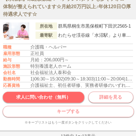
体制が整えられています☆月給20万円以上♪年休120日◎厚
待遇求人です☆
群馬県桐生市黒保根町下田沢2565-1
所在地
わたらせ渓谷線「水沼駅」より車で8分
最寄駅
介護職・ヘルパー
職種
正社員
雇用形態
月給：206,000円～
給与
特別養護老人ホーム
施設形態
社会福祉法人泰和会
会社名
1)06:30～15:30
2)09:30～18:30
3)11:00～20:00
4)16:30～翌09:00
勤務時間
介護福祉士、初任者研修、実務者研修のいずれかの資格をお持ちの方
応募資格
求人に問い合わせ（無料）
詳細を見る
キープする
※キープリストはもう一度ボタンをクリックしてください