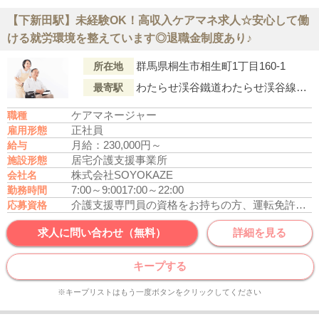
【下新田駅】未経験OK！高収入ケアマネ求人☆安心して働
ける就労環境を整えています◎退職金制度あり♪
群馬県桐生市相生町1丁目160-1
所在地
わたらせ渓谷鐵道わたらせ渓谷線「下新田駅」より徒歩14分
最寄駅
ケアマネージャー
職種
正社員
雇用形態
月給：230,000円～
給与
居宅介護支援事業所
施設形態
株式会社SOYOKAZE
会社名
7:00～9:00
17:00～22:00
勤務時間
介護支援専門員の資格をお持ちの方、運転免許あれば尚可
応募資格
求人に問い合わせ（無料）
詳細を見る
キープする
※キープリストはもう一度ボタンをクリックしてください