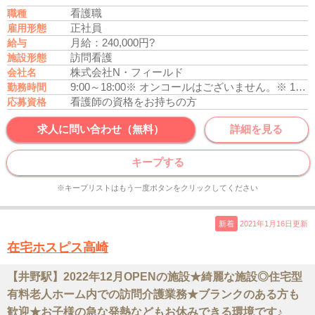
看護職
職種
正社員
雇用形態
月給：240,000円?
給与
訪問看護
施設形態
株式会社N・フィールド
会社名
9:00～18:00
※ オンコールはございません。
※ 17時までの時短勤務は応相談（幼少の子供を養育している方）
勤務時間
看護師の資格をお持ちの方
応募資格
求人に問い合わせ（無料）
詳細を見る
キープする
※キープリストはもう一度ボタンをクリックしてください
新着
2021年1月16日更新
在宅ホスピス高崎
【井野駅】2022年12月OPENの施設★綺麗な施設◎住宅型
有料老人ホーム内での訪問介護業務★ブランクのある方も
歓迎★お子様の急な発熱などもお休みできる環境です♪