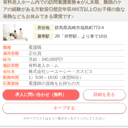
有料老人ホーム内での訪問看護業務★がん末期、難病のケ
アの経験がある方歓迎◎想定年収480万以上◎お子様の急な
発熱などもお休みできる環境です♪
群馬県高崎市福島町773-4
所在地
JR「井野駅」より車で10分
最寄駅
看護職
職種
正社員
雇用形態
月給：340,000円?
給与
有料老人ホ－ム
施設形態
株式会社シーユーシー・ホスピス
会社名
1）9:00～18:00（休憩60分）
勤務時間
看護師の資格をお持ちの方
応募資格
求人に問い合わせ（無料）
詳細を見る
キープする
※キープリストはもう一度ボタンをクリックしてください