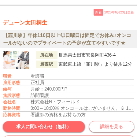
新着
2020年6月23日更新
デューン太田桐生
【韮川駅】年休110日以上◎日曜日は固定でお休み♪オンコ
ールがないのでプライベートの予定が立てやすいです★
群馬県太田市安良岡町436-4
所在地
東武東上線「韮川駅」より徒歩12分
最寄駅
看護職
職種
正社員
雇用形態
月給：240,000円?
給与
訪問看護
施設形態
株式会社N・フィールド
会社名
9:00～18:00
※ オンコールはございません。
※ 17時までの時短勤務は応相談（幼少の子供を養育している方）
勤務時間
看護師の資格をお持ちの方
応募資格
求人に問い合わせ（無料）
詳細を見る