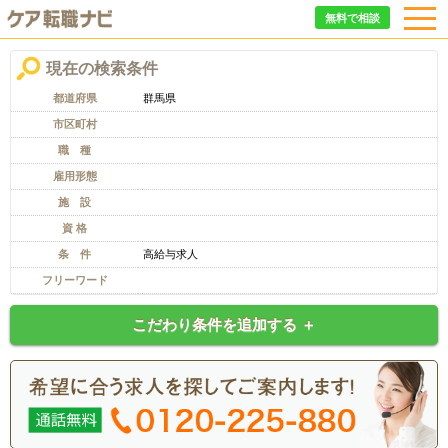
無料で相談
現在の検索条件
都道府県
群馬県
市区町村
職 種
雇用形態
施 設
資 格
条 件
高給与求人
フリーワード
こだわり条件を追加する ＋