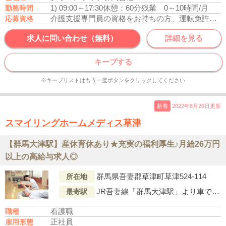
1) 09:00～17:30
休憩：60分
残業 0～10時間/月
勤務時間
介護支援専門員の資格をお持ちの方、運転免許あれば尚可
応募資格
求人に問い合わせ（無料）
詳細を見る
キープする
※キープリストはもう一度ボタンをクリックしてください
新着
2022年8月26日更新
スマイリングホームメディス草津
【群馬大津駅】産休育休あり★充実の福利厚生♪月給26万円
以上の高給与求人◎
群馬県吾妻郡草津町草津524-114
所在地
JR吾妻線「群馬大津駅」より車で17分
最寄駅
看護職
職種
正社員
雇用形態