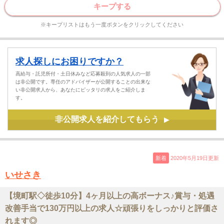
キープする
※キープリストはもう一度ボタンをクリックしてください
求人探しにお困りですか？
高給与・託児所付・土日休みなど応募殺到の人気求人の一部
は非公開です。専任のアドバイザーが公開することの出来な
い非公開求人から、あなたにピッタリの求人をご紹介しま
す。
非公開求人を紹介してもらう
▶
新着
2020年5月19日更新
いせさき
【境町駅◇徒歩10分】4ヶ月以上の高ボーナス♪賞与・処遇
改善手当で130万円以上の求人☆頑張りをしっかりと評価さ
れます◎