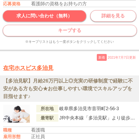
看護師の資格をお持ちの方
応募資格
求人に問い合わせ（無料）
詳細を見る
キープする
※キープリストはもう一度ボタンをクリックしてください
新着
2021年7月7日更新
在宅ホスピス多治見
【多治見駅】月給26万円以上◎充実の研修制度で経験に不
安がある方も安心★お仕事しやすい環境でスキルアップを
目指せます♪
岐阜県多治見市音羽町2-56-3
所在地
JR中央本線「多治見駅」より徒歩7分
最寄駅
看護職
職種
正社員
雇用形態