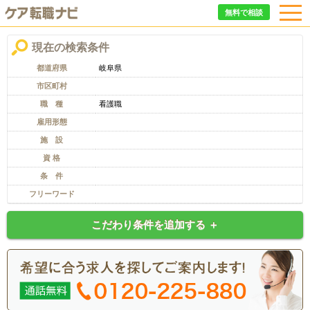
無料で相談
現在の検索条件
都道府県
岐阜県
市区町村
職 種
看護職
雇用形態
施 設
資 格
条 件
フリーワード
こだわり条件を追加する ＋