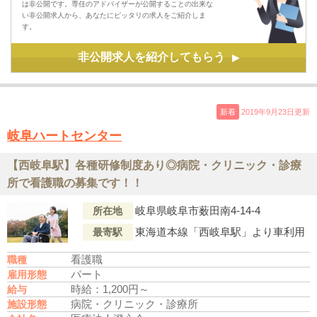
は非公開です。専任のアドバイザーが公開することの出来な
い非公開求人から、あなたにピッタリの求人をご紹介しま
す。
非公開求人を紹介してもらう
▶
新着
2019年9月23日更新
岐阜ハートセンター
【西岐阜駅】各種研修制度あり◎病院・クリニック・診療
所で看護職の募集です！！
岐阜県岐阜市薮田南4-14-4
所在地
東海道本線「西岐阜駅」より車利用
最寄駅
看護職
職種
パート
雇用形態
時給：1,200円～
給与
病院・クリニック・診療所
施設形態