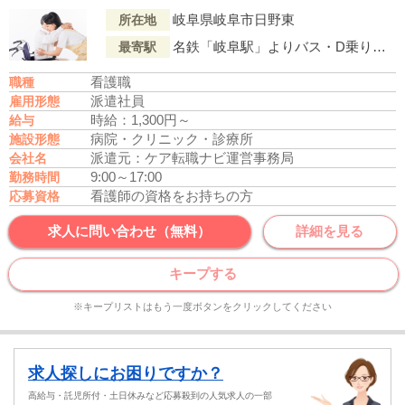
岐阜県岐阜市日野東
所在地
名鉄「岐阜駅」よりバス・D乗り場乗車、「日野舟伏（バス停）」下車徒歩5分
最寄駅
看護職
職種
派遣社員
雇用形態
時給：1,300円～
給与
病院・クリニック・診療所
施設形態
派遣元：ケア転職ナビ運営事務局
会社名
9:00～17:00
勤務時間
看護師の資格をお持ちの方
応募資格
求人に問い合わせ（無料）
詳細を見る
キープする
※キープリストはもう一度ボタンをクリックしてください
求人探しにお困りですか？
高給与・託児所付・土日休みなど応募殺到の人気求人の一部