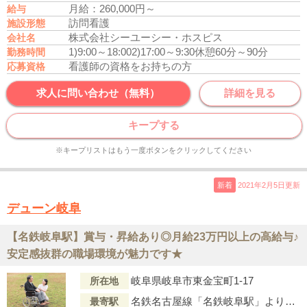
月給：260,000円～
給与
訪問看護
施設形態
株式会社シーユーシー・ホスピス
会社名
1)9:00～18:00
2)17:00～9:30
休憩60分～90分
勤務時間
看護師の資格をお持ちの方
応募資格
求人に問い合わせ（無料）
詳細を見る
キープする
※キープリストはもう一度ボタンをクリックしてください
新着
2021年2月5日更新
デューン岐阜
【名鉄岐阜駅】賞与・昇給あり◎月給23万円以上の高給与♪
安定感抜群の職場環境が魅力です★
岐阜県岐阜市東金宝町1-17
所在地
名鉄名古屋線「名鉄岐阜駅」より徒歩5分
最寄駅