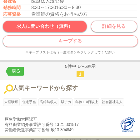
医療法人澄心会
会社名
8:30～17:30
16:30～8:30
勤務時間
看護師の資格をお持ちの方
応募資格
求人に問い合わせ（無料）
詳細を見る
キープする
※キープリストはもう一度ボタンをクリックしてください
5件中 1〜5表示
戻る
1
人気キーワードから探す
未経験可
住宅手当
高給与求人
駅チカ
年休110日以上
社会福祉法人
厚生労働大臣認可
有料職業紹介事業許可番号:13-ユ-301517
労働者派遣事業許可番号:般13-304849