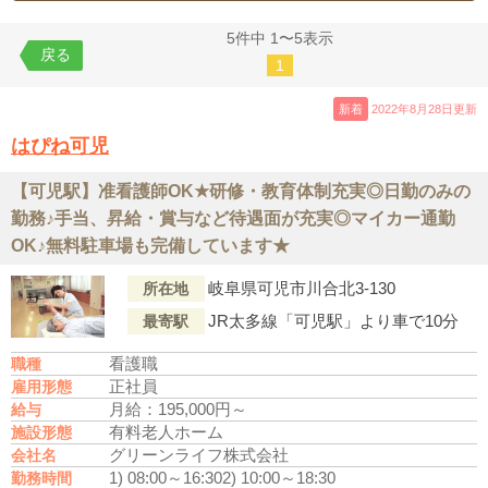
5件中 1〜5表示
戻る
1
新着
2022年8月28日更新
はぴね可児
【可児駅】准看護師OK★研修・教育体制充実◎日勤のみの
勤務♪手当、昇給・賞与など待遇面が充実◎マイカー通勤
OK♪無料駐車場も完備しています★
岐阜県可児市川合北3-130
所在地
JR太多線「可児駅」より車で10分
最寄駅
看護職
職種
正社員
雇用形態
月給：195,000円～
給与
有料老人ホーム
施設形態
グリーンライフ株式会社
会社名
1) 08:00～16:30
2) 10:00～18:30
勤務時間