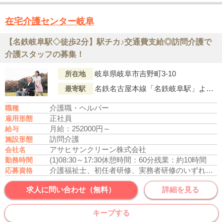
在宅介護センター岐阜
【名鉄岐阜駅◇徒歩2分】駅チカ♪交通費支給◎訪問介護で
介護スタッフの募集！
岐阜県岐阜市吉野町3-10
所在地
名鉄名古屋本線「名鉄岐阜駅」より徒歩2分
最寄駅
介護職・ヘルパー
職種
正社員
雇用形態
月給：252000円～
給与
訪問介護
施設形態
アサヒサンクリーン株式会社
会社名
(1)08:30～17:30
休憩時間：60分
残業：約10時間
勤務時間
介護福祉士、初任者研修、実務者研修のいずれかの資格をお持ちの方
応募資格
求人に問い合わせ（無料）
詳細を見る
キープする