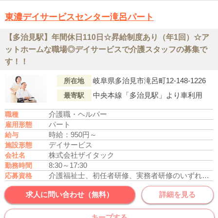
東濃デイサービスセンター滝呂パート
【多治見駅】年間休日110日☆昇給制度あり（年1回）☆ア
ットホームな職場◎デイサービスで介護スタッフの募集で
す！！
岐阜県多治見市滝呂町12-148-1226
所在地
中央本線「多治見駅」より車利用
最寄駅
介護職・ヘルパー
職種
パート
雇用形態
時給：950円～
給与
デイサービス
施設形態
株式会社ザイタック
会社名
8:30～17:30
勤務時間
介護福祉士、初任者研修、実務者研修のいずれかの資格をお持ちの方
応募資格
求人に問い合わせ（無料）
詳細を見る
キープする