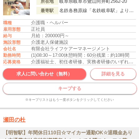
岐阜県岐阜市鷺山向井町2562-20
所在地
名鉄各務原線「名鉄岐阜駅」より岐阜バス乗車、「メモリアルセンター正門前（バス停）」下車徒歩3分
最寄駅
介護職・ヘルパー
職種
正社員
雇用形態
月給：200000円～
給与
介護老人保健施設
施設形態
有限会社ライフケアーマネージメント
会社名
(1)08:30～17:00
休憩時間：60分
残業：約10時間
勤務時間
介護福祉士、初任者研修、実務者研修のいずれかの資格をお持ちの方
応募資格
求人に問い合わせ（無料）
詳細を見る
キープする
※キープリストはもう一度ボタンをクリックしてください
瀬田の杜
【明智駅】年間休日110日☆マイカー通勤OK☆退職金あり