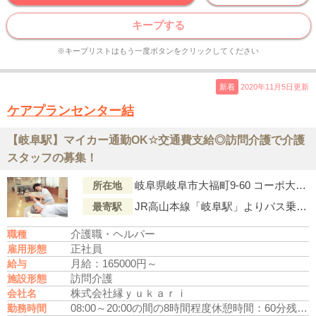
キープする
※キープリストはもう一度ボタンをクリックしてください
新着
2020年11月5日更新
ケアプランセンター結
【岐阜駅】マイカー通勤OK☆交通費支給◎訪問介護で介護
スタッフの募集！
岐阜県岐阜市大福町9-60 コーポ大福Ａ-1
所在地
JR高山本線「岐阜駅」よりバス乗車、「大福町（バス停）」下車徒歩5分
最寄駅
介護職・ヘルパー
職種
正社員
雇用形態
月給：165000円～
給与
訪問介護
施設形態
株式会社縁ｙｕｋａｒｉ
会社名
08:00～20:00の間の8時間程度
休憩時間：60分
残業なし
勤務時間