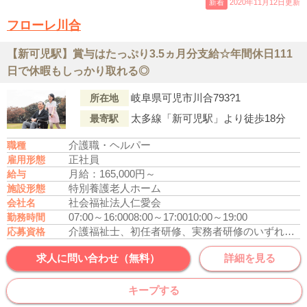
新着
2020年11月12日更新
フローレ川合
【新可児駅】賞与はたっぷり3.5ヵ月分支給☆年間休日111
日で休暇もしっかり取れる◎
岐阜県可児市川合793?1
所在地
太多線「新可児駅」より徒歩18分
最寄駅
介護職・ヘルパー
職種
正社員
雇用形態
月給：165,000円～
給与
特別養護老人ホーム
施設形態
社会福祉法人仁愛会
会社名
07:00～16:00
08:00～17:00
10:00～19:00
勤務時間
介護福祉士、初任者研修、実務者研修のいずれかの資格をお持ちの方
応募資格
求人に問い合わせ（無料）
詳細を見る
キープする