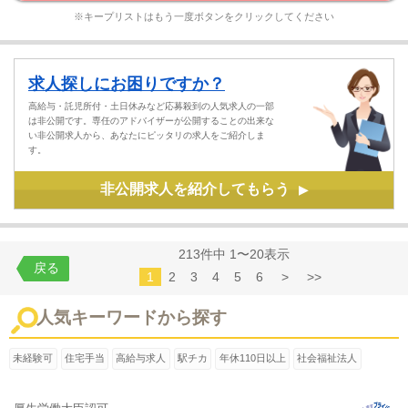
※キープリストはもう一度ボタンをクリックしてください
求人探しにお困りですか？
高給与・託児所付・土日休みなど応募殺到の人気求人の一部
は非公開です。専任のアドバイザーが公開することの出来な
い非公開求人から、あなたにピッタリの求人をご紹介しま
す。
非公開求人を紹介してもらう
▶
213件中 1〜20表示
戻る
1
2
3
4
5
6
>
>>
人気キーワードから探す
未経験可
住宅手当
高給与求人
駅チカ
年休110日以上
社会福祉法人