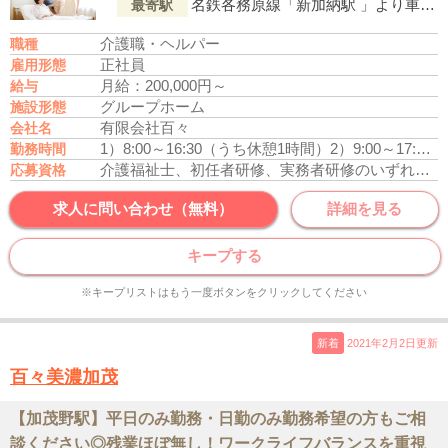
名鉄各務原線「新加納駅 」より車で8分
最寄駅
介護職・ヘルパー
職種
正社員
雇用形態
月給：200,000円～
給与
グループホーム
施設形態
有限会社百々
会社名
1）8:00～16:30（うち休憩1時間）
2）9:00～17:30（うち休憩1時間）
勤務時間
介護福祉士、初任者研修、実務者研修のいずれかの資格をお持ちの方
応募資格
求人に問い合わせ（無料）
詳細を見る
キープする
※キープリストはもう一度ボタンをクリックしてください
新着
2021年2月2日更新
百々美濃加茂
【加茂野駅】平日のみ勤務・日勤のみ勤務希望の方もご相
談ください◎残業ほぼ無し！ワークライフバランスを重視