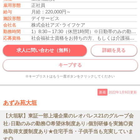
正社員
雇用形態
月給：220,000円～
給与
デイサービス
施設形態
株式会社アズ･ライフケア
会社名
1）8:30～17:30（休憩1時間）
※日勤帯のみの勤務
勤務時間
社会福祉士資格をお持ちの方、もしくは介護福祉士資格をお持ちの方
応募資格
求人に問い合わせ（無料）
詳細を見る
キープする
※キープリストはもう一度ボタンをクリックしてください
新着
2022年1月9日更新
あずみ苑大垣
【大垣駅】東証一部上場企業のレオパレス21のグループ会
社♪日勤のみの勤務◎希望休制度あり♪個別研修を実施◎資
格取得支援制度あり★住宅手当・子供手当も充実していま
す◎