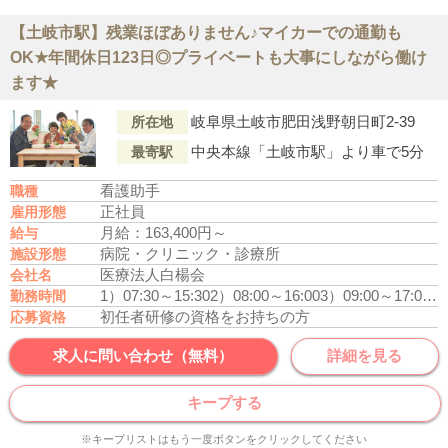
【土岐市駅】残業ほぼありません♪マイカーでの通勤も
OK★年間休日123日◎プライベートも大事にしながら働け
ます★
岐阜県土岐市肥田浅野朝日町2-39
所在地
中央本線「土岐市駅」より車で5分
最寄駅
看護助手
職種
正社員
雇用形態
月給：163,400円～
給与
病院・クリニック・診療所
施設形態
医療法人白楊会
会社名
1）07:30～15:30
2）08:00～16:00
3）09:00～17:00
4）
勤務時間
初任者研修の資格をお持ちの方
応募資格
求人に問い合わせ（無料）
詳細を見る
キープする
※キープリストはもう一度ボタンをクリックしてください