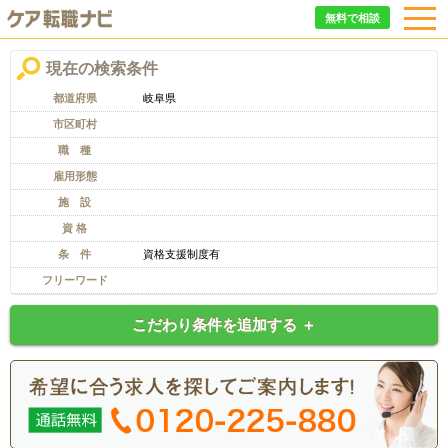
無料で相談
現在の検索条件
都道府県
岐阜県
市区町村
職 種
雇用形態
施 設
資 格
条 件
資格支援制度有
フリーワード
こだわり条件を追加する ＋