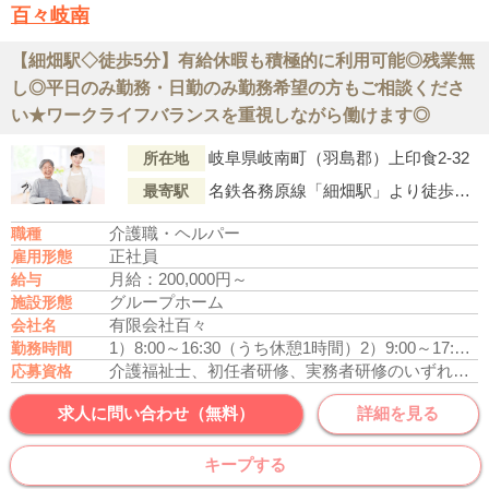
百々岐南
【細畑駅◇徒歩5分】有給休暇も積極的に利用可能◎残業無
し◎平日のみ勤務・日勤のみ勤務希望の方もご相談くださ
い★ワークライフバランスを重視しながら働けます◎
岐阜県岐南町（羽島郡）上印食2-32
所在地
名鉄各務原線「細畑駅」より徒歩5分
最寄駅
介護職・ヘルパー
職種
正社員
雇用形態
月給：200,000円～
給与
グループホーム
施設形態
有限会社百々
会社名
1）8:00～16:30（うち休憩1時間）
2）9:00～17:30（うち休憩1時間）
勤務時間
介護福祉士、初任者研修、実務者研修のいずれかの資格をお持ちの方
応募資格
求人に問い合わせ（無料）
詳細を見る
キープする