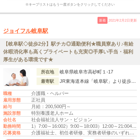
※キープリストはもう一度ボタンをクリックしてください
新着
2021年2月2日更新
ジョイフル岐阜駅
【岐阜駅◇徒歩2分】駅チカ◎通勤便利★職員寮あり♪有給
休暇消化率も高くプライベートも充実◎手厚い手当・福利
厚生がある環境です★
岐阜県岐阜市高砂町１-17
所在地
JR東海道本線「岐阜駅」より徒歩2分
最寄駅
介護職・ヘルパー
職種
正社員
雇用形態
月給：200,500円～
給与
特別養護老人ホーム
施設形態
社会福祉法人サン・ビジョン
会社名
1）7:00～16:00
2）9:00～18:00
3）12:00～21:00
4）16:00～10:00
勤務時間
介護福祉士、初任者研修、実務者研修のいずれかの資格をお持ちの方
応募資格