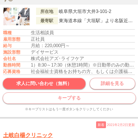
岐阜県大垣市大井3-101-2
所在地
東海道本線「大垣駅」より名阪近鉄バス『川並今福』行「大井町（バス停）」下車徒歩5分
最寄駅
生活相談員
職種
正社員
雇用形態
月給：220,000円～
給与
デイサービス
施設形態
株式会社アズ･ライフケア
会社名
1）8:30～17:30（休憩1時間）
※日勤帯のみの勤務
勤務時間
社会福祉士資格をお持ちの方、もしくは介護福祉士資格をお持ちの方
応募資格
求人に問い合わせ（無料）
詳細を見る
キープする
※キープリストはもう一度ボタンをクリックしてください
新着
2021年2月2日更新
土岐白楊クリニック