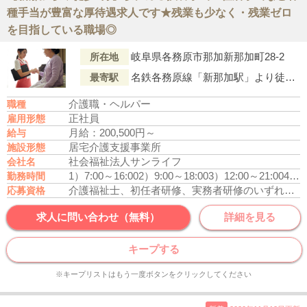
種手当が豊富な厚待遇求人です★残業も少なく・残業ゼロ
を目指している職場◎
岐阜県各務原市那加新那加町28-2
所在地
名鉄各務原線「新那加駅」より徒歩1分
最寄駅
介護職・ヘルパー
職種
正社員
雇用形態
月給：200,500円～
給与
居宅介護支援事業所
施設形態
社会福祉法人サンライフ
会社名
1）7:00～16:00
2）9:00～18:00
3）12:00～21:00
4）16:00～10:00
勤務時間
介護福祉士、初任者研修、実務者研修のいずれかの資格をお持ちの方
応募資格
求人に問い合わせ（無料）
詳細を見る
キープする
※キープリストはもう一度ボタンをクリックしてください