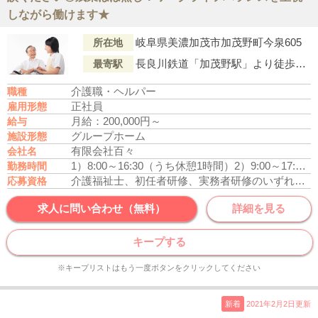
しながら働けます★
岐阜県美濃加茂市加茂野町今泉605
所在地
長良川鉄道「加茂野駅」より徒歩12分
最寄駅
介護職・ヘルパー
職種
正社員
雇用形態
月給：200,000円～
給与
グループホーム
施設形態
有限会社百々
会社名
1）8:00～16:30（うち休憩1時間）
2）9:00～17:30（うち休憩1時間）
勤務時間
介護福祉士、初任者研修、実務者研修のいずれかの資格をお持ちの方
応募資格
求人に問い合わせ（無料）
詳細を見る
キープする
※キープリストはもう一度ボタンをクリックしてください
新着
2021年2月2日更新