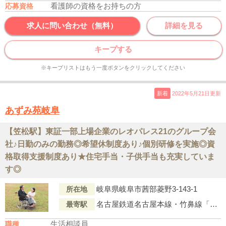
看護師の資格をお持ちの方
応募資格
求人に問い合わせ（無料）
詳細を見る
キープする
※キープリストはもう一度ボタンをクリックしてください
新着
2022年5月21日更新
あずみ苑岐阜
【笠松駅】東証一部上場企業のレオパレス21のグループ会
社♪日勤のみの勤務◎希望休制度あり♪個別研修を実施◎資
格取得支援制度あり★住宅手当・子供手当も充実していま
す◎
岐阜県岐阜市茜部菱野3-143-1
所在地
名古屋鉄道名古屋本線・竹鼻線「笠松駅」より徒歩27分
最寄駅
生活相談員
職種