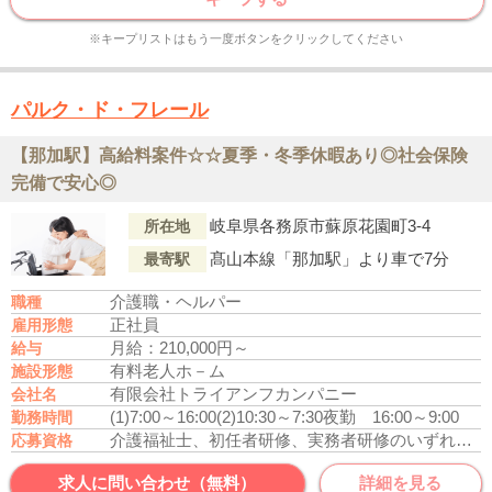
※キープリストはもう一度ボタンをクリックしてください
パルク・ド・フレール
【那加駅】高給料案件☆☆夏季・冬季休暇あり◎社会保険
完備で安心◎
岐阜県各務原市蘇原花園町3-4
所在地
髙山本線「那加駅」より車で7分
最寄駅
介護職・ヘルパー
職種
正社員
雇用形態
月給：210,000円～
給与
有料老人ホ－ム
施設形態
有限会社トライアンフカンパニー
会社名
(1)7:00～16:00
(2)10:30～7:30
夜勤 16:00～9:00
勤務時間
介護福祉士、初任者研修、実務者研修のいずれかの資格をお持ちの方
応募資格
求人に問い合わせ（無料）
詳細を見る