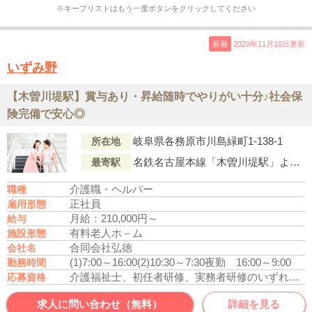
※キープリストはもう一度ボタンをクリックしてください
新着
2020年11月10日更新
いずみ野
【木曽川堤駅】賞与あり・昇給随時でやりがい十分♪社会保
険完備で安心◎
岐阜県各務原市川島緑町1-138-1
所在地
名鉄名古屋本線「木曽川堤駅」より車で16分
最寄駅
介護職・ヘルパー
職種
正社員
雇用形態
月給：210,000円～
給与
有料老人ホ－ム
施設形態
合同会社弘徳
会社名
(1)7:00～16:00
(2)10:30～7:30
夜勤 16:00～9:00
勤務時間
介護福祉士、初任者研修、実務者研修のいずれかの資格をお持ちの方
応募資格
求人に問い合わせ（無料）
詳細を見る