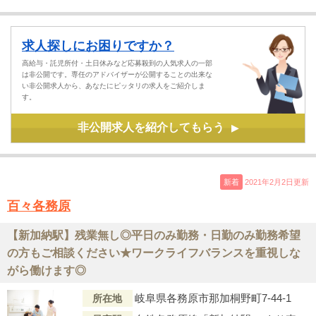
求人探しにお困りですか？
高給与・託児所付・土日休みなど応募殺到の人気求人の一部
は非公開です。専任のアドバイザーが公開することの出来な
い非公開求人から、あなたにピッタリの求人をご紹介しま
す。
非公開求人を紹介してもらう
▶
新着
2021年2月2日更新
百々各務原
【新加納駅】残業無し◎平日のみ勤務・日勤のみ勤務希望
の方もご相談ください★ワークライフバランスを重視しな
がら働けます◎
岐阜県各務原市那加桐野町7-44-1
所在地