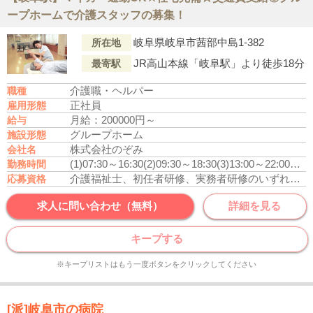
ープホームで介護スタッフの募集！
岐阜県岐阜市茜部中島1-382
所在地
JR高山本線「岐阜駅」より徒歩18分
最寄駅
介護職・ヘルパー
職種
正社員
雇用形態
月給：200000円～
給与
グループホーム
施設形態
株式会社のぞみ
会社名
(1)07:30～16:30
(2)09:30～18:30
(3)13:00～22:00
休憩
勤務時間
介護福祉士、初任者研修、実務者研修のいずれかの資格をお持ちの方
応募資格
求人に問い合わせ（無料）
詳細を見る
キープする
※キープリストはもう一度ボタンをクリックしてください
[派]岐阜市の病院