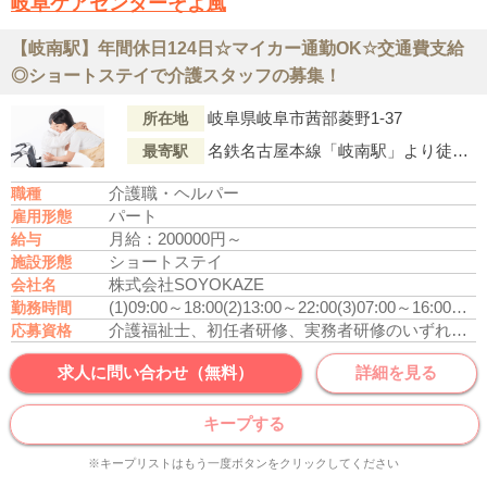
岐阜ケアセンターそよ風
【岐南駅】年間休日124日☆マイカー通勤OK☆交通費支給
◎ショートステイで介護スタッフの募集！
岐阜県岐阜市茜部菱野1-37
所在地
名鉄名古屋本線「岐南駅」より徒歩18分
最寄駅
介護職・ヘルパー
職種
パート
雇用形態
月給：200000円～
給与
ショートステイ
施設形態
株式会社SOYOKAZE
会社名
(1)09:00～18:00
(2)13:00～22:00
(3)07:00～16:00
休憩
勤務時間
介護福祉士、初任者研修、実務者研修のいずれかの資格をお持ちの方
応募資格
求人に問い合わせ（無料）
詳細を見る
キープする
※キープリストはもう一度ボタンをクリックしてください