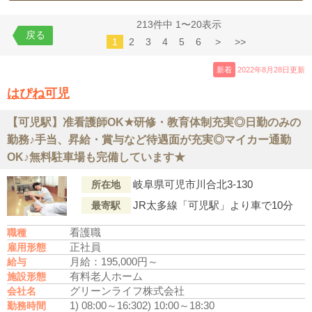
213件中 1〜20表示
戻る
1
2
3
4
5
6
>
>>
新着
2022年8月28日更新
はぴね可児
【可児駅】准看護師OK★研修・教育体制充実◎日勤のみの
勤務♪手当、昇給・賞与など待遇面が充実◎マイカー通勤
OK♪無料駐車場も完備しています★
岐阜県可児市川合北3-130
所在地
JR太多線「可児駅」より車で10分
最寄駅
看護職
職種
正社員
雇用形態
月給：195,000円～
給与
有料老人ホーム
施設形態
グリーンライフ株式会社
会社名
1) 08:00～16:30
2) 10:00～18:30
勤務時間