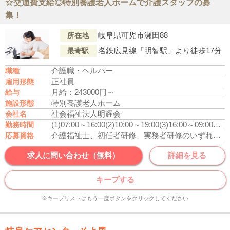
☆交通費支給◎特別養護老人ホームで介護スタッフの募
集！
岐阜県可児市瀬田88
所在地
名鉄広見線「明智駅」より徒歩17分
最寄駅
介護職・ヘルパー
職種
正社員
雇用形態
月給：243000円～
給与
特別養護老人ホーム
施設形態
社会福祉法人明耀会
会社名
(1)07:00～16:00
(2)10:00～19:00
(3)16:00～09:00
休憩
勤務時間
介護福祉士、初任者研修、実務者研修のいずれかの資格をお持ちの方
応募資格
求人に問い合わせ（無料）
詳細を見る
キープする
※キープリストはもう一度ボタンをクリックしてください