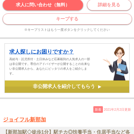
求人に問い合わせ（無料）
詳細を見る
キープする
※キープリストはもう一度ボタンをクリックしてください
求人探しにお困りですか？
高給与・託児所付・土日休みなど応募殺到の人気求人の一部
は非公開です。専任のアドバイザーが公開することの出来な
い非公開求人から、あなたにピッタリの求人をご紹介しま
す。
非公開求人を紹介してもらう
▶
新着
2021年2月2日更新
ジョイフル新那加
【新那加駅◇徒歩1分】駅チカ◎扶養手当・住居手当など各