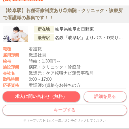
【岐阜駅】各種研修制度あり◎病院・クリニック・診療所
で看護職の募集です！！
岐阜県岐阜市日野東
所在地
名鉄「岐阜駅」よりバス・D乗り場乗車、「日野舟伏（バス停）」下車徒歩5分
最寄駅
看護職
職種
派遣社員
雇用形態
時給：1,300円～
給与
病院・クリニック・診療所
施設形態
派遣元：ケア転職ナビ運営事務局
会社名
9:00～17:00
勤務時間
看護師の資格をお持ちの方
応募資格
求人に問い合わせ（無料）
詳細を見る
キープする
※キープリストはもう一度ボタンをクリックしてください