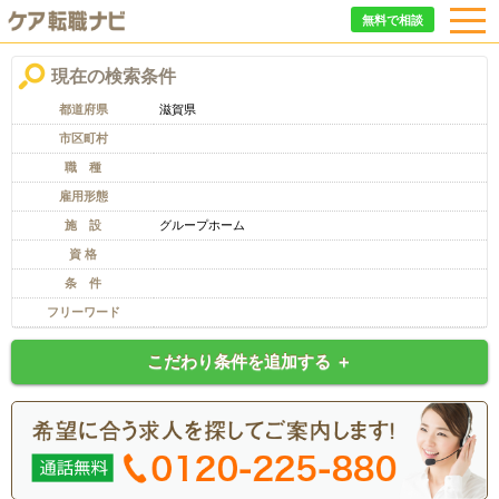
無料で相談
現在の検索条件
都道府県
滋賀県
市区町村
職 種
雇用形態
施 設
グループホーム
資 格
条 件
フリーワード
こだわり条件を追加する ＋