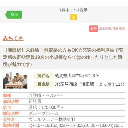
1件中 1〜1表示
戻る
1
新着
2020年5月5日更新
みちくさ
【瀬田駅】未経験・無資格の方もOK☆充実の福利厚生で安
定感抜群◎定員19名の小規模ならではのゆったりとした環
境が魅力です♪
滋賀県大津市稲津1-3-9
所在地
JR琵琶湖線「瀬田駅」より車で11分
最寄駅
介護職・ヘルパー
職種
正社員
雇用形態
月給：175,000円～
給与
グループホーム
施設形態
ウェルフェアー株式会社
会社名
1)7:15～16:15
2)8:30～17:30
3)10:00～19:00
4)16:00～9:00
勤務時間