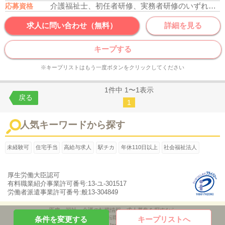
介護福祉士、初任者研修、実務者研修のいずれかの資格をお持ちの方
応募資格
求人に問い合わせ（無料）
詳細を見る
キープする
※キープリストはもう一度ボタンをクリックしてください
1件中 1〜1表示
戻る
1
人気キーワードから探す
未経験可
住宅手当
高給与求人
駅チカ
年休110日以上
社会福祉法人
厚生労働大臣認可
有料職業紹介事業許可番号:13-ユ-301517
労働者派遣事業許可番号:般13-304849
医療・福祉・介護の転職情報、求人募集を探すなら
「ケア転職ナビ」
条件を変更する
キープリストへ