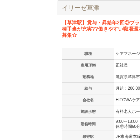
イリーゼ草津
【草津駅】賞与・昇給年2回◎プ
種手当が充実??働きやすい職場
募集☆
ケアマネージ
職種
正社員
雇用形態
滋賀県草津市
勤務地
月給：206,0
給与
HITOWA
会社名
有料老人ホー
施設形態
9:00～18:00
勤務時間
休憩時間60
JR東海道本
最寄駅