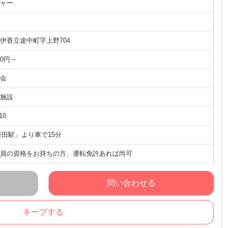
ャー
伊香立途中町字上野704
00円～
会
施設
10
堅田駅」より車で15分
員の資格をお持ちの方、運転免許あれば尚可
問い合わせる
キープする