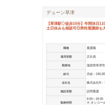
デューン草津
【草津駅◇徒歩10分】年間休日1
土日休みも相談可◎男性看護師も大
看護職
職種
正社員
雇用形態
滋賀県草津市若
勤務地
月給：240,0
給与
株式会社N・
会社名
訪問看護
施設形態
9:00～18:00
※ オンコー
勤務時間