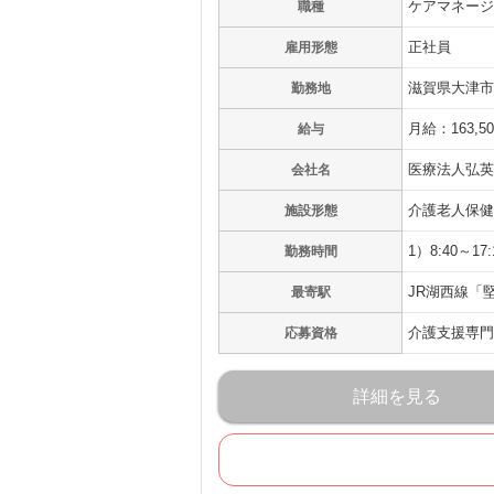
ケアマネージ
職種
正社員
雇用形態
滋賀県大津市
勤務地
月給：163,5
給与
医療法人弘英
会社名
介護老人保健
施設形態
1）8:40～17:
勤務時間
JR湖西線「
最寄駅
介護支援専門
応募資格
詳細を見る