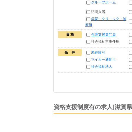
グループホーム
訪問入浴
病院・クリニック・診
療所
資 格
介護支援専門員
社会福祉主事任用
条 件
未経験可
マイカー通勤可
社会福祉法人
資格支援制度有の求人[滋賀県