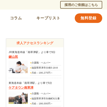
採用のご依頼はこちら
コラム
キープリスト
無料登録
求人アクセスランキング
JR東海道本線「南草津駅」より車で9分
鍵山苑
●
介護職・ヘルパー
●
滋賀県草津市分南5-18-8
●
月給：190,275円～
229,325円
(別途手当)
東海道本線「南草津駅」より車で5分
ケアタウン南草津
資格手当：15,000円(介護福
祉士)9,000円(初任者研修等)
●
介護職・ヘルパー
夜勤手当：7,000円／回(月5
●
滋賀県草津市矢橋町621番
～6回)
地
●
月給：186,000円～
会議手当：2,000円／回