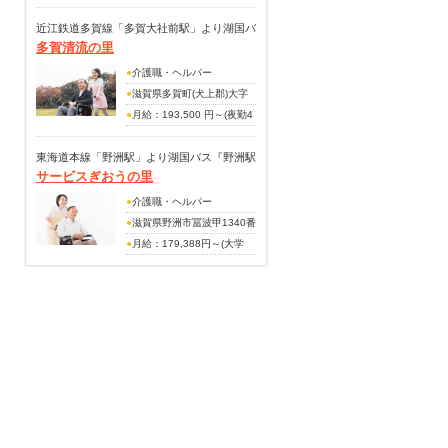
243,300円
住宅手当
（手当内訳）
近江鉄道多賀線「多賀大社前駅」より湖国バ
扶養手当
多賀清流の里
技術職手当：15,000円～
ス『大君ヶ畑』行「清流の里前」下車徒歩1
賞与あり(年3回・4.1ヵ月分)
20,000円
分
●
介護職・ヘルパー
調整手当：15,000円～
●
滋賀県多賀町(犬上郡)大字
27,800円
佐目675番地
●
月給：193,500 円～(夜勤4
処遇改善手当：20,000円～
回含む)
20,000円
月給：208,500円～(夜勤4回
東海道本線「野洲駅」より湖国バス『野洲駅
（別途手当）
サービスぎおうの里
含む)※介護福祉士の場合
北口』行「総合体育館前」下車徒歩3分
夜勤手当：1回7,000円
※経験加算あり
●
介護職・ヘルパー
家族手当：月2,000円～
(手当内訳)
●
滋賀県野洲市冨波甲1340番
10,000円
作業服手当：1,000円
地1
●
月給：179,388円～(大学
賞与あり(年3回・計4.00月分
処遇改善手当：8,000円
卒)
支給）
(別途手当)
月給：167,940円～(短大卒)
夜勤手当：2,000円(準
(手当内訳)
夜)5,000円(深夜)
夜勤手当：5,000円/回(月4回
資格手当：15,000円(介護福
程度)
祉士)
準夜勤手当：1,000円/回(月4
賞与あり(前年度実績・年2
回程度)
回・計3.50ヶ月分支給)
資格手当：5,000円
(別途手当)
扶養手当