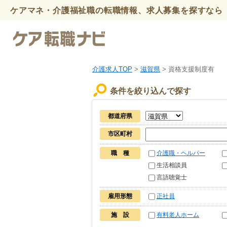
ケアマネ・介護福祉職の転職情報、求人募集を探すなら 
介護求人TOP
>
滋賀県
> 資格支援制度有
条件を絞り込んで探す
都道府県
市区町村
職 種
介護職・ヘルパー
生活相談員
言語聴覚士
雇用形態
正社員
施 設
有料老人ホーム