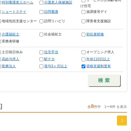
サービス付き高齢者向
特別養護老人ホーム
介護老人保健施設
け住宅
ショートステイ
訪問看護
放課後等デイ
地域包括支援センター
訪問リハビリ
障害者支援施設
介護福祉士
社会福祉士
初任者研修
実務者研修
土日祝日休み
住宅手当
オープニング求人
高給与求人
駅チカ
年休110日以上
医療法人
賞与3ヶ月以上
資格支援制度有
]
8
全
件中 1〜8件 を表示
1