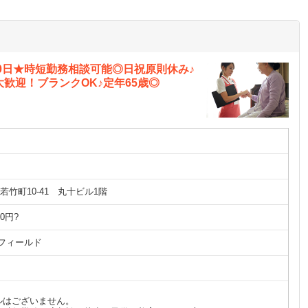
10日★時短勤務相談可能◎日祝原則休み♪
歓迎！ブランクOK♪定年65歳◎
竹町10-41 丸十ビル1階
00円?
フィールド
ルはございません。