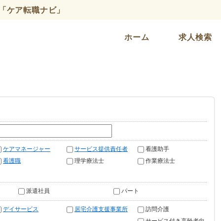
「ケア転職ナビ」
ホーム
求人検索
ケアマネージャー
サービス提供責任者
看護助手
看護職
理学療法士
作業療法士
派遣社員
パート
デイサービス
居宅介護支援事業所
訪問介護