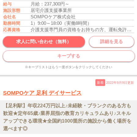
月給：237,300円～
給与
居宅介護支援事業所
施設形態
SOMPOケア株式会社
会社名
1）9:00～18:00（実働8時間）
勤務時間
介護支援専門員の資格をお持ちの方、運転免許あれば尚可
応募資格
求人に問い合わせ（無料）
詳細を見る
キープする
※キープリストはもう一度ボタンをクリックしてください
新着
2022年9月9日更新
SOMPOケア 足利 デイサービス
【足利駅】年収224万円以上♪未経験・ブランクのある方も
歓迎★定年65歳♪業界屈指の教育カリキュラムあり♪スキル
アップできる環境★全国約1000箇所の施設から働く場所を
選べます◎