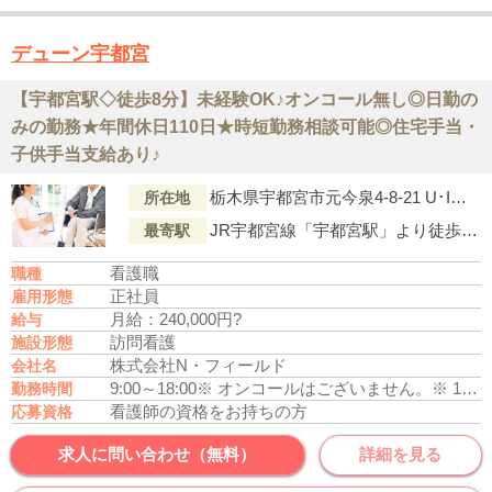
デューン宇都宮
【宇都宮駅◇徒歩8分】未経験OK♪オンコール無し◎日勤の
みの勤務★年間休日110日★時短勤務相談可能◎住宅手当・
子供手当支給あり♪
栃木県宇都宮市元今泉4-8-21 U･Iビル301室
所在地
JR宇都宮線「宇都宮駅」より徒歩8分
最寄駅
看護職
職種
正社員
雇用形態
月給：240,000円?
給与
訪問看護
施設形態
株式会社N・フィールド
会社名
9:00～18:00
※ オンコールはございません。
※ 17時までの時短勤務は応相談（幼少の子供を養育している方）
勤務時間
看護師の資格をお持ちの方
応募資格
求人に問い合わせ（無料）
詳細を見る