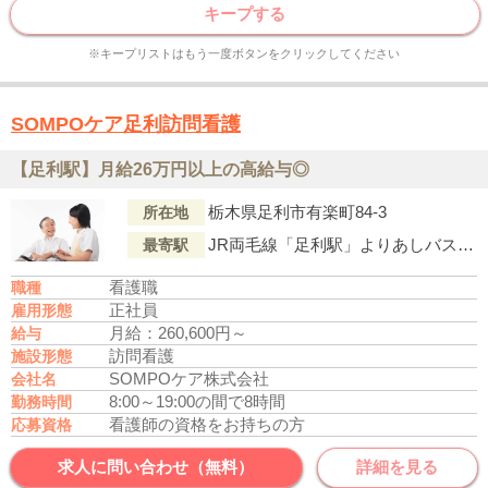
キープする
※キープリストはもう一度ボタンをクリックしてください
SOMPOケア足利訪問看護
【足利駅】月給26万円以上の高給与◎
栃木県足利市有楽町84-3
所在地
JR両毛線「足利駅」よりあしバスアッシー『入名草』行「足利女子高前」下車、徒歩1分
最寄駅
看護職
職種
正社員
雇用形態
月給：260,600円～
給与
訪問看護
施設形態
SOMPOケア株式会社
会社名
8:00～19:00の間で8時間
勤務時間
看護師の資格をお持ちの方
応募資格
求人に問い合わせ（無料）
詳細を見る