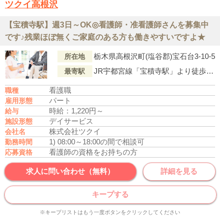
ツクイ高根沢
【宝積寺駅】週3日～OK◎看護師・准看護師さんを募集中
です♪残業ほぼ無くご家庭のある方も働きやすいですよ★
栃木県高根沢町(塩谷郡)宝石台3-10-5
所在地
JR宇都宮線「宝積寺駅」より徒歩20分
最寄駅
看護職
職種
パート
雇用形態
時給：1,220円～
給与
デイサービス
施設形態
株式会社ツクイ
会社名
1) 08:00～18:00の間で相談可
勤務時間
看護師の資格をお持ちの方
応募資格
求人に問い合わせ（無料）
詳細を見る
キープする
※キープリストはもう一度ボタンをクリックしてください