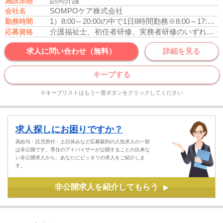
訪問介護
施設形態
SOMPOケア株式会社
会社名
1）8:00～20:00の中で1日8時間勤務
※8:00～17:00、11:00～20:00などのシフト制
勤務時間
介護福祉士、初任者研修、実務者研修のいずれかの資格をお持ちの方
応募資格
求人に問い合わせ（無料）
詳細を見る
キープする
※キープリストはもう一度ボタンをクリックしてください
求人探しにお困りですか？
高給与・託児所付・土日休みなど応募殺到の人気求人の一部
は非公開です。専任のアドバイザーが公開することの出来な
い非公開求人から、あなたにピッタリの求人をご紹介しま
す。
非公開求人を紹介してもらう
▶