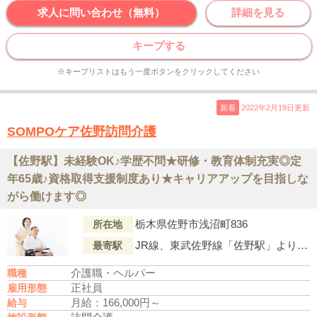
求人に問い合わせ（無料）
詳細を見る
キープする
※キープリストはもう一度ボタンをクリックしてください
新着
2022年2月19日更新
SOMPOケア佐野訪問介護
【佐野駅】未経験OK♪学歴不問★研修・教育体制充実◎定
年65歳♪資格取得支援制度あり★キャリアアップを目指しな
がら働けます◎
栃木県佐野市浅沼町836
所在地
JR線、東武佐野線「佐野駅」より車で6分
最寄駅
介護職・ヘルパー
職種
正社員
雇用形態
月給：166,000円～
給与