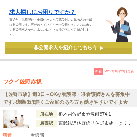
求人探しにお困りですか？
高給与・託児所付・土日休みなど応募殺到の人気求人の一部
は非公開です。専任のアドバイザーが公開することの出来な
い非公開求人から、あなたにピッタリの求人をご紹介しま
す。
非公開求人を紹介してもらう
▶
新着
2022年6月23日更新
ツクイ佐野赤坂
【佐野市駅】週3日～OK◎看護師・准看護師さんを募集中
です♪残業ほぼ無くご家庭のある方も働きやすいですよ★
栃木県佐野市赤坂町974-1
所在地
東武鉄道佐野線「佐野市駅」より徒歩12分
最寄駅
看護職
職種