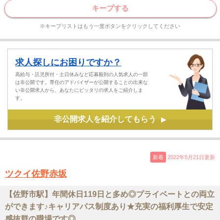
キープする
※キープリストはもう一度ボタンをクリックしてください
求人探しにお困りですか？
高給与・託児所付・土日休みなど応募殺到の人気求人の一部
は非公開です。専任のアドバイザーが公開することの出来な
い非公開求人から、あなたにピッタリの求人をご紹介しま
す。
非公開求人を紹介してもらう
▶
新着
2022年5月21日更新
ツクイ佐野赤坂
【佐野市駅】年間休日119日と多め◎プライベートとの両立
ができます♪キャリアパス制度あり★充実の福利厚生で安定
感抜群の職場です◎