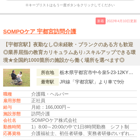
※キープリストはもう一度ボタンをクリックしてください
新着
2022年4月10日更新
SOMPOケア 宇都宮訪問介護
【宇都宮駅】夜勤なし◎未経験・ブランクのある方も歓迎
◎業界屈指の教育カリキュラムあり♪スキルアップできる環
境★全国約1000箇所の施設から働く場所を選べます◎
栃木県宇都宮市中今泉5-23-12KY事務所C
所在地
JR線「宇都宮駅」より車で9分
最寄駅
介護職・ヘルパー
職種
正社員
雇用形態
月給：166,000円～
給与
訪問介護
施設形態
SOMPOケア株式会社
会社名
1）8:00～20:00の中で1日8時間勤務 シフト制
勤務時間
介護福祉士、初任者研修、実務者研修のいずれかの資格をお持ちの方
応募資格