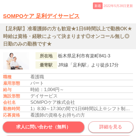
新着
2022年5月28日更新
SOMPOケア 足利デイサービス
【足利駅】准看護師の方も歓迎★1日6時間以上で勤務OK★
時給は資格・経験によって決まります◎オンコール無し◎
日勤のみの勤務です★
栃木県足利市有楽町841-3
所在地
JR線「足利駅」より徒歩17分
最寄駅
看護職
職種
パート
雇用形態
時給：1,004円～
給与
デイサービス
施設形態
SOMPOケア株式会社
会社名
1）8:30～17:30の間で1日6時間以上
※シフト制、日曜日は定休
勤務時間
看護師の資格をお持ちの方
応募資格
求人に問い合わせ（無料）
詳細を見る