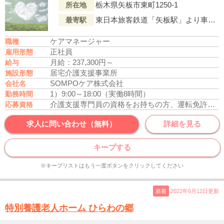
栃木県矢板市東町1250-1
所在地
東日本旅客鉄道「矢板駅」より車で6分
最寄駅
ケアマネージャー
職種
正社員
雇用形態
月給：237,300円～
給与
居宅介護支援事業所
施設形態
SOMPOケア株式会社
会社名
1）9:00～18:00（実働8時間）
勤務時間
介護支援専門員の資格をお持ちの方、運転免許あれば尚可
応募資格
求人に問い合わせ（無料）
詳細を見る
キープする
※キープリストはもう一度ボタンをクリックしてください
新着
2022年6月12日更新
特別養護老人ホーム ひらわの郷