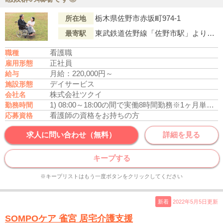
栃木県佐野市赤坂町974-1
所在地
東武鉄道佐野線「佐野市駅」より徒歩12分
最寄駅
看護職
職種
正社員
雇用形態
月給：220,000円～
給与
デイサービス
施設形態
株式会社ツクイ
会社名
1) 08:00～18:00の間で実働8時間勤務
※1ヶ月単位の変形労働制
勤務時間
看護師の資格をお持ちの方
応募資格
求人に問い合わせ（無料）
詳細を見る
キープする
※キープリストはもう一度ボタンをクリックしてください
新着
2022年5月5日更新
SOMPOケア 雀宮 居宅介護支援