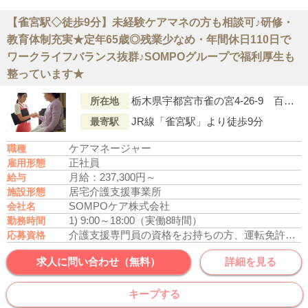
【雀宮駅◇徒歩9分】未経験ケアマネの方も相談可♪研修・
教育体制充実★定年65歳◎残業少なめ・年間休日110日で
ワークライフバランス抜群♪SOMPOグループで福利厚生も
整っています★
栃木県宇都宮市雀の宮4-26-9 百目鬼事務所 103号
所在地
JR線「雀宮駅」より徒歩9分
最寄駅
ケアマネージャー
職種
正社員
雇用形態
月給：237,300円～
給与
居宅介護支援事業所
施設形態
SOMPOケア株式会社
会社名
1) 9:00～18:00（実働8時間）
勤務時間
介護支援専門員の資格をお持ちの方、運転免許あれば尚可
応募資格
求人に問い合わせ（無料）
詳細を見る
キープする