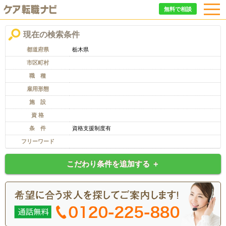
無料で相談
現在の検索条件
都道府県
栃木県
市区町村
職 種
雇用形態
施 設
資 格
条 件
資格支援制度有
フリーワード
こだわり条件を追加する ＋