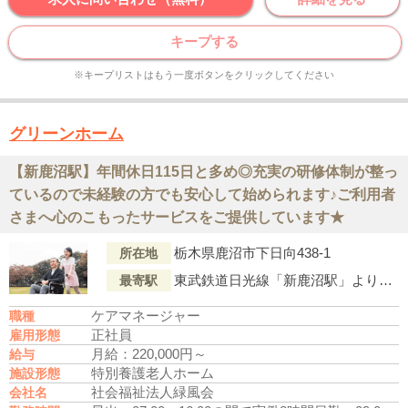
キープする
※キープリストはもう一度ボタンをクリックしてください
グリーンホーム
【新鹿沼駅】年間休日115日と多め◎充実の研修体制が整っ
ているので未経験の方でも安心して始められます♪ご利用者
さまへ心のこもったサービスをご提供しています★
栃木県鹿沼市下日向438-1
所在地
東武鉄道日光線「新鹿沼駅」より車で8分
最寄駅
ケアマネージャー
職種
正社員
雇用形態
月給：220,000円～
給与
特別養護老人ホーム
施設形態
社会福祉法人緑風会
会社名