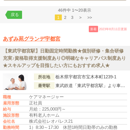
46件中 1〜20表示
戻る
1
2
3
>
>>
新着
2023年8月11日更新
あずみ苑グランデ宇都宮
【東武宇都宮駅】日勤固定時間勤務★個別研修・集合研修
充実♪資格取得支援制度あり◎明確なキャリアパス制度あり
★スキルアップを目指したい方にもおすすめ求人★
栃木県宇都宮市宝木本町1239-1
所在地
東武鉄道「東武宇都宮駅」より車で20分
最寄駅
ケアマネージャー
職種
正社員
雇用形態
月給：225,000円～
給与
有料老人ホーム
施設形態
株式会社レオパレス21
会社名
1）8:30～17:30 休憩1時間
日勤帯のみの勤務
勤務時間