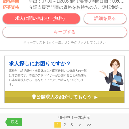
早出：07:00～16:00の間で実働8時間
日勤：09:00～18:00の間で実働8時間
勤務時間
介護支援専門員の資格をお持ちの方、運転免許あれば尚可
応募資格
求人に問い合わせ（無料）
詳細を見る
キープする
※キープリストはもう一度ボタンをクリックしてください
求人探しにお困りですか？
高給与・託児所付・土日休みなど応募殺到の人気求人の一部
は非公開です。専任のアドバイザーが公開することの出来な
い非公開求人から、あなたにピッタリの求人をご紹介しま
す。
非公開求人を紹介してもらう
▶
46件中 1〜20表示
戻る
1
2
3
>
>>