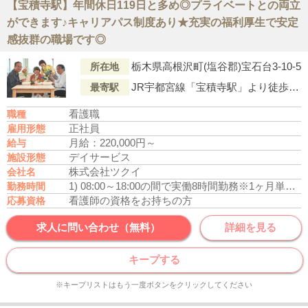
【宝積寺駅】年間休日119日と多め◎プライベートとの両立
ができます♪キャリアパス制度あり★充実の福利厚生で安定
感抜群の職場です◎
栃木県高根沢町(塩谷郡)宝石台3-10-5
所在地
JR宇都宮線「宝積寺駅」より徒歩20分
最寄駅
看護職
職種
正社員
雇用形態
月給：220,000円～
給与
デイサービス
施設形態
株式会社ツクイ
会社名
1) 08:00～18:00の間で実働8時間勤務
※1ヶ月単位の変形労働制
勤務時間
看護師の資格をお持ちの方
応募資格
求人に問い合わせ（無料）
詳細を見る
キープする
※キープリストはもう一度ボタンをクリックしてください