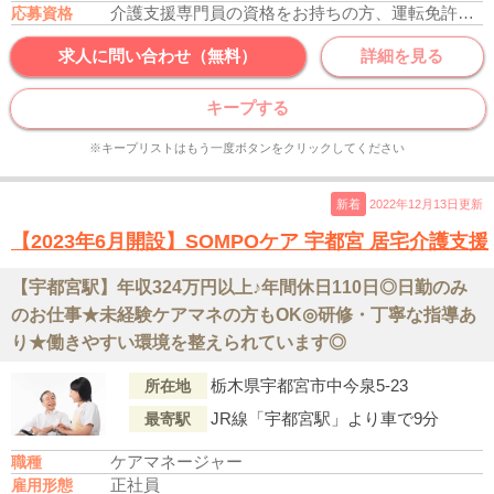
介護支援専門員の資格をお持ちの方、運転免許あれば尚可
応募資格
求人に問い合わせ（無料）
詳細を見る
キープする
※キープリストはもう一度ボタンをクリックしてください
新着
2022年12月13日更新
【2023年6月開設】SOMPOケア 宇都宮 居宅介護支援
【宇都宮駅】年収324万円以上♪年間休日110日◎日勤のみ
のお仕事★未経験ケアマネの方もOK◎研修・丁寧な指導あ
り★働きやすい環境を整えられています◎
栃木県宇都宮市中今泉5-23
所在地
JR線「宇都宮駅」より車で9分
最寄駅
ケアマネージャー
職種
正社員
雇用形態