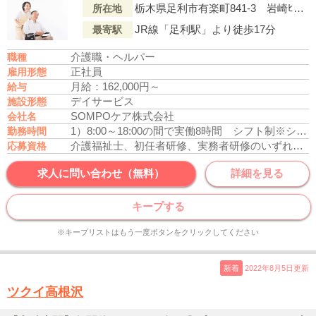
栃木県足利市有楽町841-3 岩崎ﾋﾞﾙ1階
所在地
JR線「足利駅」より徒歩17分
最寄駅
介護職・ヘルパー
職種
正社員
雇用形態
月給：162,000円～
給与
デイサービス
施設形態
SOMPOケア株式会社
会社名
1）8:00～18:00の間で実働8時間 シフト制
※シフト制
勤務時間
介護福祉士、初任者研修、実務者研修のいずれかの資格をお持ちの方
応募資格
求人に問い合わせ（無料）
詳細を見る
キープする
※キープリストはもう一度ボタンをクリックしてください
新着
2022年8月5日更新
ツクイ高根沢