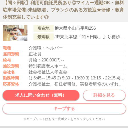
【間々田駅】利用可能託児所あり◎マイカー通勤OK・無料
駐車場完備♪未経験者、ブランクのある方歓迎★研修・教育
体制充実しています◎
栃木県小山市平和256
所在地
JR東北本線「間々田駅」より徒歩18分
最寄駅
介護職・ヘルパー
職種
正社員
雇用形態
月給：200,000円～
給与
特別養護老人ホーム
施設形態
社会福祉法人孝友会
会社名
1) 6:45～15:45
2) 9:30～18:30
3) 13:15～22:15
4) 22:00～翌7:00
勤務時間
介護福祉士、初任者研修、実務者研修のいずれかの資格をお持ちの方
応募資格
求人に問い合わせ（無料）
詳細を見る
キープする
※キープリストはもう一度ボタンをクリックしてください