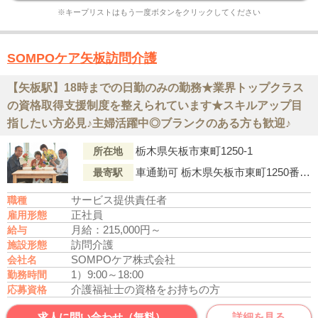
※キープリストはもう一度ボタンをクリックしてください
SOMPOケア矢板訪問介護
【矢板駅】18時までの日勤のみの勤務★業界トップクラス
の資格取得支援制度を整えられています★スキルアップ目
指したい方必見♪主婦活躍中◎ブランクのある方も歓迎♪
栃木県矢板市東町1250-1
所在地
車通勤可 栃木県矢板市東町1250番地1 東日本旅客鉄道「矢板駅」より車6分
最寄駅
サービス提供責任者
職種
正社員
雇用形態
月給：215,000円～
給与
訪問介護
施設形態
SOMPOケア株式会社
会社名
1）9:00～18:00
勤務時間
介護福祉士の資格をお持ちの方
応募資格
求人に問い合わせ（無料）
詳細を見る