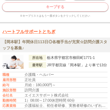
キープする
※キープリストはもう一度ボタンをクリックしてください
ハートフルサポートとちぎ
【岡本駅】年間休日113日◎各種手当が充実☆訪問介護スタ
ッフを募集♪
栃木県宇都宮市柳田町1771-1
所在地
JR宇都宮線「岡本駅」より車で13分
最寄駅
介護職・ヘルパー
職種
正社員
雇用形態
月給：180,000円～
給与
訪問介護
施設形態
エイエスサポート株式会社
会社名
1）08:00～17:00
休憩時間 60分
勤務時間
介護福祉士、初任者研修、実務者研修のいずれかの資格をお持ちの方
応募資格