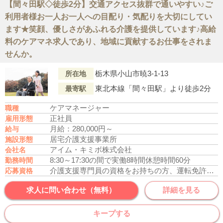
【間々田駅◇徒歩2分】交通アクセス抜群で通いやすい♪ご
利用者様お一人お一人への目配り・気配りを大切にしてい
ます★笑顔、優しさがあふれる介護を提供しています♪高給
料のケアマネ求人であり、地域に貢献するお仕事をされま
せんか。
栃木県小山市暁3-1-13
所在地
東北本線「間々田駅」より徒歩2分
最寄駅
ケアマネージャー
職種
正社員
雇用形態
月給：280,000円～
給与
居宅介護支援事業所
施設形態
アイム・キミボ株式会社
会社名
8:30～17:30の間で実働8時間
休憩時間60分
勤務時間
介護支援専門員の資格をお持ちの方、運転免許あれば尚可
応募資格
求人に問い合わせ（無料）
詳細を見る
キープする