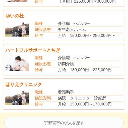
給与
【月給】225,000円～300,000円
【賞与】年2回
【昇給】あり
ゆいの杜
【社会保険】完備
【退職金制度】あり
職種
介護職・ヘルパー
施設形態
有料老人ホ－ム
給与
月給：150,000円～280,000円～
（手当内訳）
処遇改善手当 18,000円～18,000円
ハートフルサポートとちぎ
（別途手当）
夜勤手当 7,000円／回
職種
介護職・ヘルパー
資格手当
施設形態
訪問介護
賞与あり（昨年度実績・年2回・4.00ヶ月分支給）
給与
月給：180,000円～225,000円
(別途手当)
業績手当 0～5,000円
ほりえクリニック
職責手当 0～5,000円
資格手当 0～5,000円
職種
看護助手
諸手当 0～10,000円
施設形態
病院・クリニック・診療所
給与
月給：150,000円～170,000円
（手当内訳）
経験手当
リハビリ手当5,000円～10,000円
宇都宮市の求人を探す
（別途手当）