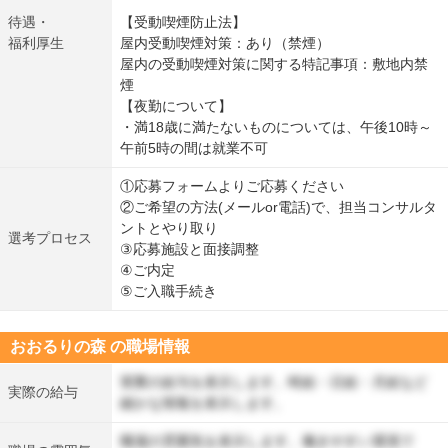
待遇・
【受動喫煙防止法】
福利厚生
屋内受動喫煙対策：あり（禁煙）
屋内の受動喫煙対策に関する特記事項：敷地内禁
煙
【夜勤について】
・満18歳に満たないものについては、午後10時～
午前5時の間は就業不可
①応募フォームよりご応募ください
②ご希望の方法(メールor電話)で、担当コンサルタ
ントとやり取り
選考プロセス
③応募施設と面接調整
④ご内定
⑤ご入職手続き
おおるりの森 の職場情報
実際の給与を表示します。時給・日給・月給など
実際の給与
細かな情報を表示します。
職場の雰囲気を表示します。働きやすい環境で