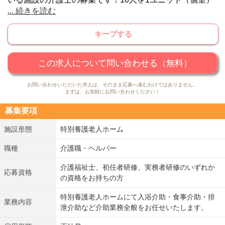
...
続きを読む
として家庭のような暖かみのある環境をご提供しておりま
す。ご利用者お一人おひとりの生活習慣や好みを尊重し、
キープする
家族のように愛のある生活の中で、自立と生きがいを持っ
ていただけるよう支援しています。地域交流スペースから
足場サンテラスなど、いろいろなパブリックスペースを完
この求人について問い合わせる（無料）
備しておりますので、ご利用者は自由にお好きな場所で快
お問い合わせいただいた求人は、そのまま応募へ進むわけではありません。
適に過ごせるようになっています。
まずは、お気軽にお問い合わせください！
募集要項
施設形態
特別養護老人ホーム
職種
介護職・ヘルパー
介護福祉士、初任者研修、実務者研修のいずれか
応募資格
の資格をお持ちの方
特別養護老人ホームにて入浴介助・食事介助・排
業務内容
泄介助など介助業務全般をお任せいたします。