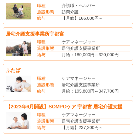
賞与あり（昨年度実績・年2回・2.5ヵ月分支給)
職種
介護職・ヘルパー
施設形態
訪問介護
給与
【月給】166,000円～
【賞与】年2回
【昇給】あり
居宅介護支援事業所宇都宮
【社会保険】完備
【退職金制度】あり
職種
ケアマネージャー
施設形態
居宅介護支援事業所
給与
月給：180,000円～320,000円
(手当内訳)
職務手当：20,000円
ふたば
(別途手当)
件数達成手当
職種
ケアマネージャー
賞与あり(昨年度実績・年2回･計4.00月分支給)
施設形態
居宅介護支援事業所
給与
月給：195,800円～347,700円
（別途手当）
住宅手当 世帯主：10,500円 非世帯主：3,500円
【2023年6月開設】SOMPOケア 宇都宮 居宅介護支援
扶養手当：8,000円
家族手当：6,000円
職種
ケアマネージャー
保育手当：3,800円
施設形態
居宅介護支援事業所
賞与あり（昨年度実績・年2回・3.0ヵ月分支給）
給与
【月給】237,300円～
【賞与】年2回