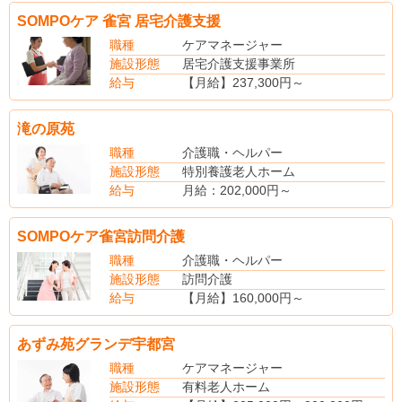
【昇給】あり
SOMPOケア 雀宮 居宅介護支援
【社会保険】完備
【退職金制度】あり
職種
ケアマネージャー
施設形態
居宅介護支援事業所
給与
【月給】237,300円～
【賞与】年2回
【昇給】あり
滝の原苑
【社会保険】完備
【退職金制度】あり
職種
介護職・ヘルパー
施設形態
特別養護老人ホーム
給与
月給：202,000円～
（別途手当）
夜勤手当：7,000円/回
SOMPOケア雀宮訪問介護
住宅手当（上限27.000円）
家族手当
職種
介護職・ヘルパー
超過勤務手当
施設形態
訪問介護
賞与あり（昨年度実績・年2回・3.9ヵ月分支給）
給与
【月給】160,000円～
【賞与】年2回
【昇給】有り
あずみ苑グランデ宇都宮
【社会保険】完備
【退職金制度】あり
職種
ケアマネージャー
施設形態
有料老人ホーム