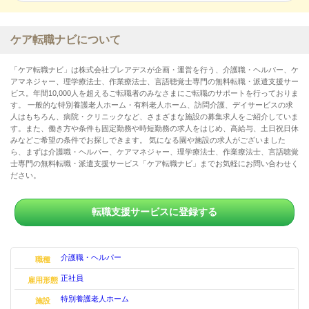
役職手当
皆勤手当10,000円
勤勉手当10,000円
ケア転職ナビについて
「ケア転職ナビ」は株式会社プレアデスが企画・運営を行う、介護職・ヘルパー、ケ
アマネジャー、理学療法士、作業療法士、言語聴覚士専門の無料転職・派遣支援サー
ビス。年間10,000人を超えるご転職者のみなさまにご転職のサポートを行っておりま
す。 一般的な特別養護老人ホーム・有料老人ホーム、訪問介護、デイサービスの求
人はもちろん、病院・クリニックなど、さまざまな施設の募集求人をご紹介していま
す。また、働き方や条件も固定勤務や時短勤務の求人をはじめ、高給与、土日祝日休
みなどご希望の条件でお探しできます。 気になる園や施設の求人がございました
ら、まずは介護職・ヘルパー、ケアマネジャー、理学療法士、作業療法士、言語聴覚
士専門の無料転職・派遣支援サービス「ケア転職ナビ」までお気軽にお問い合わせく
ださい。
転職支援サービスに登録する
介護職・ヘルパー
職種
正社員
雇用形態
特別養護老人ホーム
施設