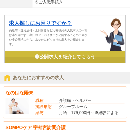
⑤ご入職手続き
求人探しにお困りですか？
高給与・託児所付・土日休みなど応募殺到の人気求人の一部
は非公開です。専任のアドバイザーが公開することの出来な
い非公開求人から、あなたにピッタリの求人をご紹介しま
す。
非公開求人を紹介してもらう
あなたにおすすめの求人
なのはな陽東
職種
介護職・ヘルパー
施設形態
グループホーム
給与
月給：179,000円～※経験による
(別途手当)
食事補助
SOMPOケア 宇都宮訪問介護
介護職員処遇改善加算支給