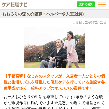
無料で相談
おおるりの森 の介護職・ヘルパー求人(正社員)
更新日：2020年2月20日
【宇都宮駅】なじみのスタッフが、入居者一人ひとりの個
性と生活リズムを尊重した個別ケアを行っている施設★各
種手当が多く、給料アップのオススメの案件です♪
お一人おひとりの生活を尊重しています♪家族のような暖
かな環境作りに励んでいます☆鬼怒川の近くで運営されて
いる施設の介護士の募集です！10人を1ユニット（個室）