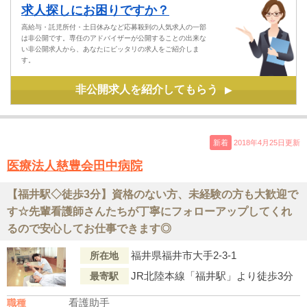
求人探しにお困りですか？
高給与・託児所付・土日休みなど応募殺到の人気求人の一部
は非公開です。専任のアドバイザーが公開することの出来な
い非公開求人から、あなたにピッタリの求人をご紹介しま
す。
非公開求人を紹介してもらう
▶
新着
2018年4月25日更新
医療法人慈豊会田中病院
【福井駅◇徒歩3分】資格のない方、未経験の方も大歓迎で
す☆先輩看護師さんたちが丁寧にフォローアップしてくれ
るので安心してお仕事できます◎
福井県福井市大手2-3-1
所在地
JR北陸本線「福井駅」より徒歩3分
最寄駅
看護助手
職種