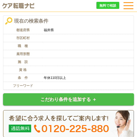
無料で相談
現在の検索条件
都道府県
福井県
市区町村
職 種
雇用形態
施 設
資 格
条 件
年休110日以上
フリーワード
こだわり条件を追加する ＋