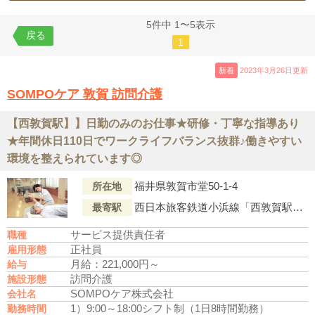
5件中 1〜5表示
戻る
1
新着
2023年3月26日更新
SOMPOケア 敦賀 訪問介護
【西敦賀駅】】日勤のみのお仕事★研修・丁寧な指導あり
★年間休日110日でワークライフバランス抜群♪働きやすい
環境を整えられています◎
福井県敦賀市堂50-1-4
所在地
西日本旅客鉄道小浜線「西敦賀駅」より徒歩13分
最寄駅
サービス提供責任者
職種
正社員
雇用形態
月給：221,000円～
給与
訪問介護
施設形態
SOMPOケア株式会社
会社名
1）9:00～18:00
シフト制（1日8時間勤務）
勤務時間