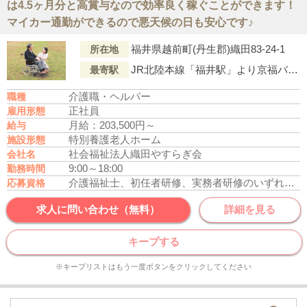
は4.5ヶ月分と高賞与なので効率良く稼ぐことができます！
マイカー通勤ができるので悪天候の日も安心です♪
福井県越前町(丹生郡)織田83-24-1
所在地
JR北陸本線「福井駅」より京福バス「織田」行「織田」下車徒歩4分
最寄駅
介護職・ヘルパー
職種
正社員
雇用形態
月給：203,500円～
給与
特別養護老人ホーム
施設形態
社会福祉法人織田やすらぎ会
会社名
9:00～18:00
勤務時間
介護福祉士、初任者研修、実務者研修のいずれかの資格をお持ちの方
応募資格
求人に問い合わせ（無料）
詳細を見る
キープする
※キープリストはもう一度ボタンをクリックしてください