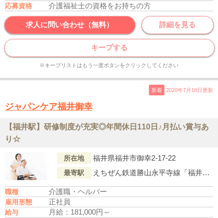
介護福祉士の資格をお持ちの方
応募資格
求人に問い合わせ（無料）
詳細を見る
キープする
※キープリストはもう一度ボタンをクリックしてください
新着
2020年7月16日更新
ジャパンケア福井御幸
【福井駅】研修制度が充実◎年間休日110日♪月払い賞与あ
り☆
福井県福井市御幸2-17-22
所在地
えちぜん鉄道勝山永平寺線「福井駅」より徒歩13分
最寄駅
介護職・ヘルパー
職種
正社員
雇用形態
月給：181,000円～
給与