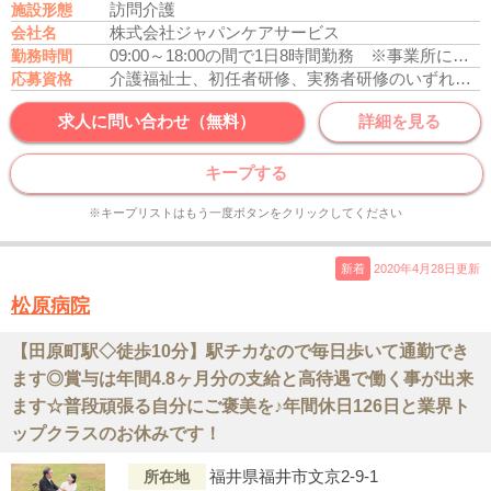
訪問介護
施設形態
株式会社ジャパンケアサービス
会社名
09:00～18:00の間で1日8時間勤務 ※事業所により異なります。
勤務時間
介護福祉士、初任者研修、実務者研修のいずれかの資格をお持ちの方
応募資格
求人に問い合わせ（無料）
詳細を見る
キープする
※キープリストはもう一度ボタンをクリックしてください
新着
2020年4月28日更新
松原病院
【田原町駅◇徒歩10分】駅チカなので毎日歩いて通勤でき
ます◎賞与は年間4.8ヶ月分の支給と高待遇で働く事が出来
ます☆普段頑張る自分にご褒美を♪年間休日126日と業界ト
ップクラスのお休みです！
福井県福井市文京2-9-1
所在地