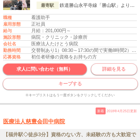
鉄道勝山永平寺線「勝山駅」よりバス乗車、「野向小学校前（バス停）」下車徒歩4分
最寄駅
看護助手
職種
正社員
雇用形態
月給：201,000円～
給与
病院・クリニック・診療所
施設形態
医療法人たけとう病院
会社名
交替制あり
1）08:30～17:30の間で実働8時間
2）07:30～16:30の間で実働8時間
勤務時間
初任者研修の資格をお持ちの方
応募資格
求人に問い合わせ（無料）
詳細を見る
キープする
※キープリストはもう一度ボタンをクリックしてください
新着
2018年4月25日更新
医療法人慈豊会田中病院
【福井駅◇徒歩3分】資格のない方、未経験の方も大歓迎で