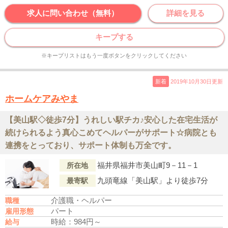
求人に問い合わせ（無料）
詳細を見る
キープする
※キープリストはもう一度ボタンをクリックしてください
新着
2019年10月30日更新
ホームケアみやま
【美山駅◇徒歩7分】うれしい駅チカ♪安心した在宅生活が
続けられるよう真心こめてヘルパーがサポート☆病院とも
連携をとっており、サポート体制も万全です。
福井県福井市美山町9－11－1
所在地
九頭竜線「美山駅」より徒歩7分
最寄駅
介護職・ヘルパー
職種
パート
雇用形態
時給：984円～
給与