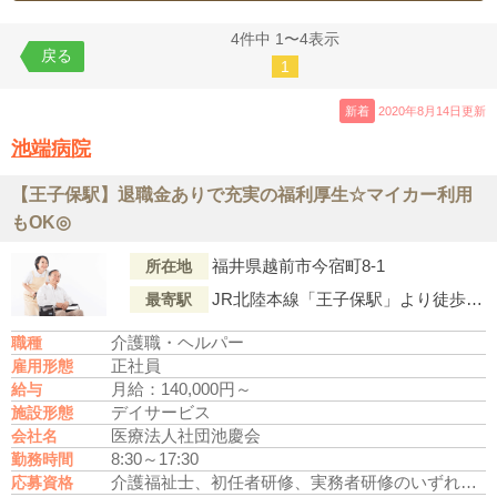
4件中 1〜4表示
戻る
1
新着
2020年8月14日更新
池端病院
【王子保駅】退職金ありで充実の福利厚生☆マイカー利用
もOK◎
福井県越前市今宿町8-1
所在地
JR北陸本線「王子保駅」より徒歩５分
最寄駅
介護職・ヘルパー
職種
正社員
雇用形態
月給：140,000円～
給与
デイサービス
施設形態
医療法人社団池慶会
会社名
8:30～17:30
勤務時間
介護福祉士、初任者研修、実務者研修のいずれかの資格をお持ちの方
応募資格