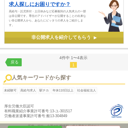
求人探しにお困りですか？
高給与・託児所付・土日休みなど応募殺到の人気求人の一部
は非公開です。専任のアドバイザーが公開することの出来な
い非公開求人から、あなたにピッタリの求人をご紹介しま
す。
非公開求人を紹介してもらう
▶
4件中 1〜4表示
戻る
1
人気キーワードから探す
未経験可
高給与求人
駅チカ
年休110日以上
社会福祉法人
厚生労働大臣認可
有料職業紹介事業許可番号:13-ユ-301517
労働者派遣事業許可番号:般13-304849
医療・福祉・介護の転職情報、求人募集を探すなら