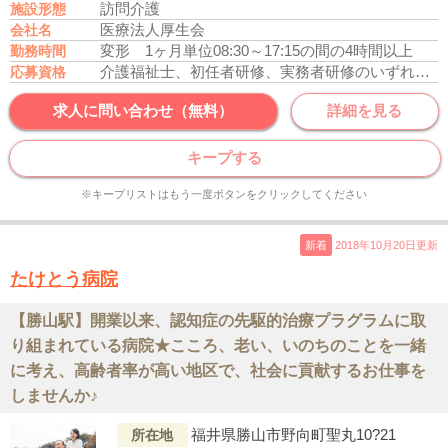
訪問介護
施設形態
医療法人厚生会
会社名
変形 1ヶ月単位08:30～17:15の間の4時間以上
勤務時間
介護福祉士、初任者研修、実務者研修のいずれかの資格をお持ちの方
応募資格
求人に問い合わせ（無料）
詳細を見る
キープする
※キープリストはもう一度ボタンをクリックしてください
新着
2018年10月20日更新
たけとう病院
【勝山駅】開業以来、認知症の先駆的治療プラグラムに取
り組まれている病院★こころ、老い、いのちのことを一緒
に考え、高齢者率が高い地区で、社会に貢献するお仕事を
しませんか♪
福井県勝山市野向町聖丸10?21
所在地