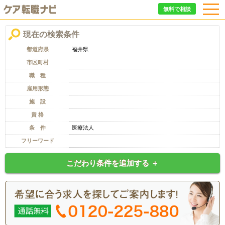
無料で相談
現在の検索条件
都道府県
福井県
市区町村
職 種
雇用形態
施 設
資 格
条 件
医療法人
フリーワード
こだわり条件を追加する ＋