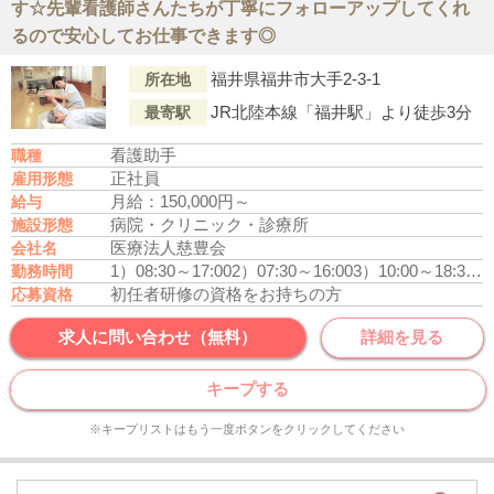
す☆先輩看護師さんたちが丁寧にフォローアップしてくれ
るので安心してお仕事できます◎
福井県福井市大手2-3-1
所在地
JR北陸本線「福井駅」より徒歩3分
最寄駅
看護助手
職種
正社員
雇用形態
月給：150,000円～
給与
病院・クリニック・診療所
施設形態
医療法人慈豊会
会社名
1）08:30～17:00
2）07:30～16:00
3）10:00～18:30又は16:30～09:00の間の16時間
勤務時間
初任者研修の資格をお持ちの方
応募資格
求人に問い合わせ（無料）
詳細を見る
キープする
※キープリストはもう一度ボタンをクリックしてください