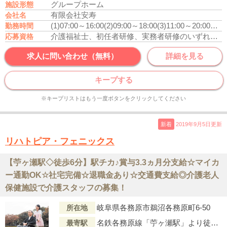
グループホーム
施設形態
有限会社安寿
会社名
(1)07:00～16:00
(2)09:00～18:00
(3)11:00～20:00
休憩
勤務時間
介護福祉士、初任者研修、実務者研修のいずれかの資格をお持ちの方
応募資格
求人に問い合わせ（無料）
詳細を見る
キープする
※キープリストはもう一度ボタンをクリックしてください
新着
2019年9月5日更新
リハトピア・フェニックス
【苧ヶ瀬駅◇徒歩6分】駅チカ♪賞与3.3ヵ月分支給☆マイカ
ー通勤OK☆社宅完備☆退職金あり☆交通費支給◎介護老人
保健施設で介護スタッフの募集！
岐阜県各務原市鵜沼各務原町6-50
所在地
名鉄各務原線「苧ヶ瀬駅」より徒歩6分
最寄駅