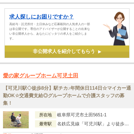
求人探しにお困りですか？
高給与・託児所付・土日休みなど応募殺到の人気求人の一部
は非公開です。専任のアドバイザーが公開することの出来な
い非公開求人から、あなたにピッタリの求人をご紹介しま
す。
非公開求人を紹介してもらう
▶
愛の家グループホーム可児土田
【可児川駅◇徒歩8分】駅チカ♪年間休日114日☆マイカー通
勤OK☆交通費支給◎グループホームで介護スタッフの募
集！
岐阜県可児市土田5651-1
所在地
名鉄広見線「可児川駅」より徒歩8分
最寄駅