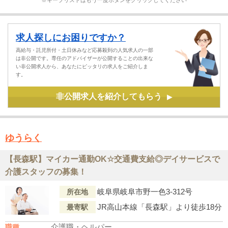
※キープリストはもう一度ボタンをクリックしてください
求人探しにお困りですか？
高給与・託児所付・土日休みなど応募殺到の人気求人の一部
は非公開です。専任のアドバイザーが公開することの出来な
い非公開求人から、あなたにピッタリの求人をご紹介しま
す。
非公開求人を紹介してもらう
▶
ゆうらく
【長森駅】マイカー通勤OK☆交通費支給◎デイサービスで
介護スタッフの募集！
岐阜県岐阜市野一色3-312号
所在地
JR高山本線「長森駅」より徒歩18分
最寄駅
介護職・ヘルパー
職種