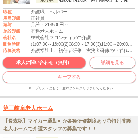
介護職・ヘルパー
職種
正社員
雇用形態
月給：214500円～
給与
有料老人ホ－ム
施設形態
株式会社フロンティアの介護
会社名
(1)07:00～16:00
(2)08:00～17:00
(3)11:00～20:00
休憩
勤務時間
介護福祉士、初任者研修、実務者研修のいずれかの資格をお持ちの方
応募資格
求人に問い合わせ（無料）
詳細を見る
キープする
※キープリストはもう一度ボタンをクリックしてください
第三岐阜老人ホーム
【長森駅】マイカー通勤可☆各種研修制度あり◎特別養護
老人ホームで介護スタッフの募集です！！