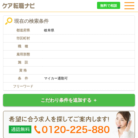
無料で相談
現在の検索条件
都道府県
岐阜県
市区町村
職 種
雇用形態
施 設
資 格
条 件
マイカー通勤可
フリーワード
こだわり条件を追加する ＋