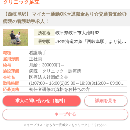
クリニック足立
【西岐阜駅】 マイカー通勤OK☆退職金あり☆交通費支給◎
病院の看護助手求人！
岐阜県岐阜市大池町62
所在地
JR東海道本線「西岐阜駅」より徒歩18分
最寄駅
看護助手
職種
正社員
雇用形態
月給：300000円～
給与
病院・クリニック・診療所
施設形態
医療法人社団総文会
会社名
(1)07:00～16:00
(2)09:30～18:30
(3)16:00～09:00
休憩
勤務時間
初任者研修の資格をお持ちの方
応募資格
求人に問い合わせ（無料）
詳細を見る
キープする
※キープリストはもう一度ボタンをクリックしてください