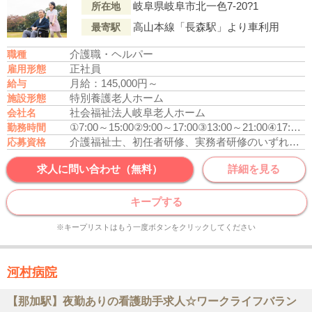
岐阜県岐阜市北一色7-20?1
所在地
高山本線「長森駅」より車利用
最寄駅
介護職・ヘルパー
職種
正社員
雇用形態
月給：145,000円～
給与
特別養護老人ホーム
施設形態
社会福祉法人岐阜老人ホーム
会社名
①7:00～15:00
②9:00～17:00
③13:00～21:00
④17:00～9:00
勤務時間
介護福祉士、初任者研修、実務者研修のいずれかの資格をお持ちの方
応募資格
求人に問い合わせ（無料）
詳細を見る
キープする
※キープリストはもう一度ボタンをクリックしてください
河村病院
【那加駅】夜勤ありの看護助手求人☆ワークライフバラン