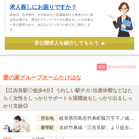
求人探しにお困りですか？
高給与・託児所付・土日休みなど応募殺到の人気求人の一部
は非公開です。専任のアドバイザーが公開することの出来な
い非公開求人から、あなたにピッタリの求人をご紹介しま
す。
非公開求人を紹介してもらう
▶
新着
2019年8月8日更新
愛の家グループホームたけはな
【江吉良駅◇徒歩4分】うれしい駅チカ♪出産休暇などはた
らく女性をしっかりサポート☆退職金もしっかり出るしっ
かり支給◎
岐阜県羽島市竹鼻町狐穴字下ノ城西1831-1
所在地
名鉄竹鼻線「江吉良駅」より徒歩4分
最寄駅