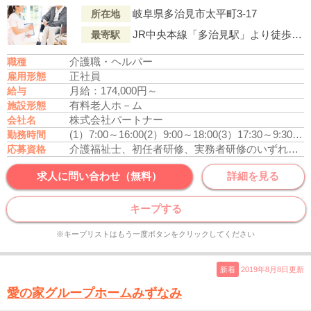
岐阜県多治見市太平町3-17
所在地
JR中央本線「多治見駅」より徒歩18分
最寄駅
介護職・ヘルパー
職種
正社員
雇用形態
月給：174,000円～
給与
有料老人ホ－ム
施設形態
株式会社パートナー
会社名
(1）7:00～16:00
(2）9:00～18:00
(3）17:30～9:30
休
勤務時間
介護福祉士、初任者研修、実務者研修のいずれかの資格をお持ちの方
応募資格
求人に問い合わせ（無料）
詳細を見る
キープする
※キープリストはもう一度ボタンをクリックしてください
新着
2019年8月8日更新
愛の家グループホームみずなみ