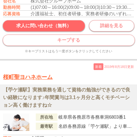
株式会社グループホーム
会社名
(1)07:00～16:00
(2)09:00～18:00
(3)10:30～19:30
休憩
勤務時間
介護福祉士、初任者研修、実務者研修のいずれかの資格をお持ちの方
応募資格
求人に問い合わせ（無料）
詳細を見る
キープする
※キープリストはもう一度ボタンをクリックしてください
新着
2019年8月18日更新
桜町聖ヨハネホーム
【苧ケ瀬駅】実務業務を通して資格の勉強ができるので良
い経験になります♪年間賞与は3.1ヶ月分と高くモチベーシ
ョン高く働けますね☆
岐阜県各務原市各務車洞6803番1
所在地
名鉄各務原線「苧ケ瀬駅」より車で12分
最寄駅