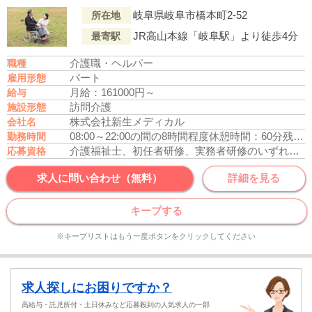
岐阜県岐阜市橋本町2-52
所在地
JR高山本線「岐阜駅」より徒歩4分
最寄駅
介護職・ヘルパー
職種
パート
雇用形態
月給：161000円～
給与
訪問介護
施設形態
株式会社新生メディカル
会社名
08:00～22:00の間の8時間程度
休憩時間：60分
残業なし
勤務時間
介護福祉士、初任者研修、実務者研修のいずれかの資格をお持ちの方
応募資格
求人に問い合わせ（無料）
詳細を見る
キープする
※キープリストはもう一度ボタンをクリックしてください
求人探しにお困りですか？
高給与・託児所付・土日休みなど応募殺到の人気求人の一部