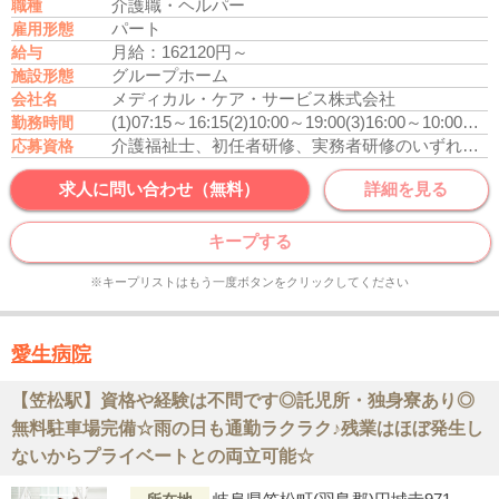
介護職・ヘルパー
職種
パート
雇用形態
月給：162120円～
給与
グループホーム
施設形態
メディカル・ケア・サービス株式会社
会社名
(1)07:15～16:15
(2)10:00～19:00
(3)16:00～10:00
休憩
勤務時間
介護福祉士、初任者研修、実務者研修のいずれかの資格をお持ちの方
応募資格
求人に問い合わせ（無料）
詳細を見る
キープする
※キープリストはもう一度ボタンをクリックしてください
愛生病院
【笠松駅】資格や経験は不問です◎託児所・独身寮あり◎
無料駐車場完備☆雨の日も通勤ラクラク♪残業はほぼ発生し
ないからプライベートとの両立可能☆