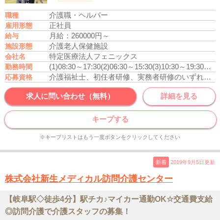
介護職・ヘルパー
職種
正社員
雇用形態
月給：260000円～
給与
介護老人保健施設
施設形態
特定医療法人フェニックス
会社名
(1)08:30～17:30
(2)06:30～15:30
(3)10:30～19:30
休憩
勤務時間
介護福祉士、初任者研修、実務者研修のいずれかの資格をお持ちの方
応募資格
求人に問い合わせ（無料）
詳細を見る
キープする
※キープリストはもう一度ボタンをクリックしてください
新着
2019年9月5日更新
株式会社新生メディカル訪問介護センター
【岐阜駅◇徒歩4分】駅チカ♪マイカー通勤OK☆交通費支給
◎訪問介護で介護スタッフの募集！