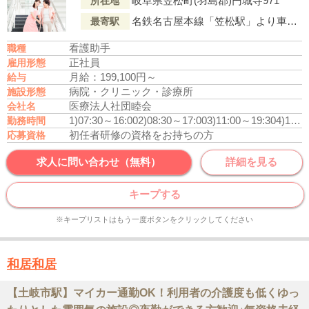
岐阜県笠松町(羽島郡)円城寺971
所在地
名鉄名古屋本線「笠松駅」より車で5分
最寄駅
看護助手
職種
正社員
雇用形態
月給：199,100円～
給与
病院・クリニック・診療所
施設形態
医療法人社団睦会
会社名
1)07:30～16:00
2)08:30～17:00
3)11:00～19:30
4)18:00～09:00
勤務時間
初任者研修の資格をお持ちの方
応募資格
求人に問い合わせ（無料）
詳細を見る
キープする
※キープリストはもう一度ボタンをクリックしてください
和居和居
【土岐市駅】マイカー通勤OK！利用者の介護度も低くゆっ