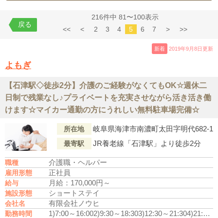
216件中 81〜100表示
戻る
<<
<
2
3
4
5
6
7
>
>>
新着
2019年9月8日更新
よもぎ
【石津駅◇徒歩2分】介護のご経験がなくてもOK☆週休二
日制で残業なし♪プライベートを充実させながら活き活き働
けます☆マイカー通勤の方にうれしい無料駐車場完備☆
岐阜県海津市南濃町太田字明代682-1
所在地
JR養老線「石津駅」より徒歩2分
最寄駅
介護職・ヘルパー
職種
正社員
雇用形態
月給：170,000円～
給与
ショートステイ
施設形態
有限会社ノウヒ
会社名
1)7:00～16:00
2)9:30～18:30
3)12:30～21:30
4)21:30～翌7:30(休憩2時間)
勤務時間