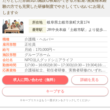
たりとした雰囲気の施設◎夜勤ができる方歓迎♪無資格未経
験の方でも充実した研修制度でやさしくていねいにお迎え
します☆
岐阜県土岐市泉町大富174
所在地
JR中央本線「土岐市駅」より徒歩14分
最寄駅
介護職・ヘルパー
職種
正社員
雇用形態
月給：170,000円～
給与
グループホーム
施設形態
NPO法人グッドシニアライフ
会社名
1)7:00～16:00
2)8:30～17:30
3)10:30～19:30
4)16:00～翌9:00
勤務時間
介護福祉士、初任者研修、実務者研修のいずれかの資格をお持ちの方
応募資格
求人に問い合わせ（無料）
詳細を見る
キープする
※キープリストはもう一度ボタンをクリックしてください