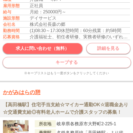
正社員
雇用形態
月給：250000円～
給与
デイサービス
施設形態
株式会社長森の郷
会社名
(1)08:30～17:30
休憩時間：60分
残業：約5時間
勤務時間
介護福祉士、初任者研修、実務者研修のいずれかの資格をお持ちの方
応募資格
求人に問い合わせ（無料）
詳細を見る
キープする
※キープリストはもう一度ボタンをクリックしてください
かがみはらの憩
【高田橋駅】住宅手当支給☆マイカー通勤OK☆退職金あり
☆交通費支給◎有料老人ホームで介護スタッフの募集！
岐阜県各務原市大野町2-225-1
所在地
名鉄各務原線「高田橋駅」より徒歩16分
最寄駅