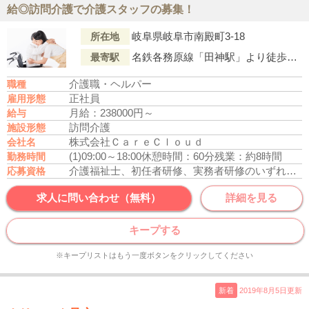
給◎訪問介護で介護スタッフの募集！
岐阜県岐阜市南殿町3-18
所在地
名鉄各務原線「田神駅」より徒歩10分
最寄駅
介護職・ヘルパー
職種
正社員
雇用形態
月給：238000円～
給与
訪問介護
施設形態
株式会社ＣａｒｅＣｌｏｕｄ
会社名
(1)09:00～18:00
休憩時間：60分
残業：約8時間
勤務時間
介護福祉士、初任者研修、実務者研修のいずれかの資格をお持ちの方
応募資格
求人に問い合わせ（無料）
詳細を見る
キープする
※キープリストはもう一度ボタンをクリックしてください
新着
2019年8月5日更新