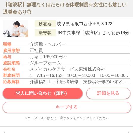
【瑞浪駅】無理なくはたらける休暇制度☆女性にも嬉しい
退職金あり◎
岐阜県瑞浪市西小田町3-122
所在地
JR中央本線「瑞浪駅」より徒歩19分
最寄駅
介護職・ヘルパー
職種
正社員
雇用形態
月給：165,000円～
給与
グループホーム
施設形態
メディカルケアサービス東海株式会社
会社名
1 7:15～16:15
2 10:00～19:00
3 16:00～10:00
休憩
勤務時間
介護福祉士、初任者研修、実務者研修のいずれかの資格をお持ちの方
応募資格
求人に問い合わせ（無料）
詳細を見る
キープする
※キープリストはもう一度ボタンをクリックしてください