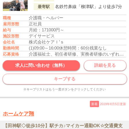
名鉄竹鼻線「柳津駅」より徒歩7分
最寄駅
介護職・ヘルパー
職種
正社員
雇用形態
月給：171000円～
給与
デイサービス
施設形態
株式会社ケアＩ’ｓ
会社名
(1)09:00～16:00
休憩時間：60分
残業なし
勤務時間
介護福祉士、初任者研修、実務者研修のいずれかの資格をお持ちの方
応募資格
求人に問い合わせ（無料）
詳細を見る
キープする
※キープリストはもう一度ボタンをクリックしてください
新着
2019年8月5日更新
ホームケア翔
【田神駅◇徒歩10分】駅チカ♪マイカー通勤OK☆交通費支