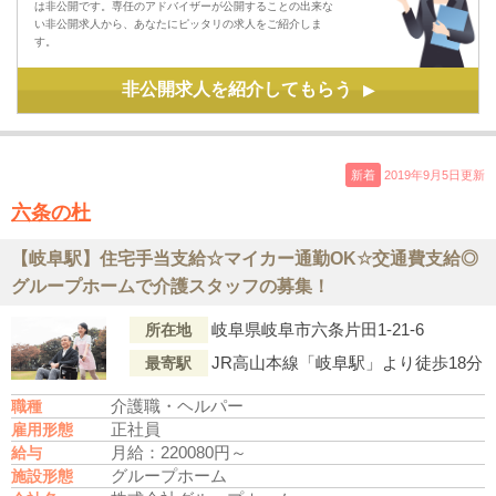
は非公開です。専任のアドバイザーが公開することの出来な
い非公開求人から、あなたにピッタリの求人をご紹介しま
す。
非公開求人を紹介してもらう
▶
新着
2019年9月5日更新
六条の杜
【岐阜駅】住宅手当支給☆マイカー通勤OK☆交通費支給◎
グループホームで介護スタッフの募集！
岐阜県岐阜市六条片田1-21-6
所在地
JR高山本線「岐阜駅」より徒歩18分
最寄駅
介護職・ヘルパー
職種
正社員
雇用形態
月給：220080円～
給与
グループホーム
施設形態