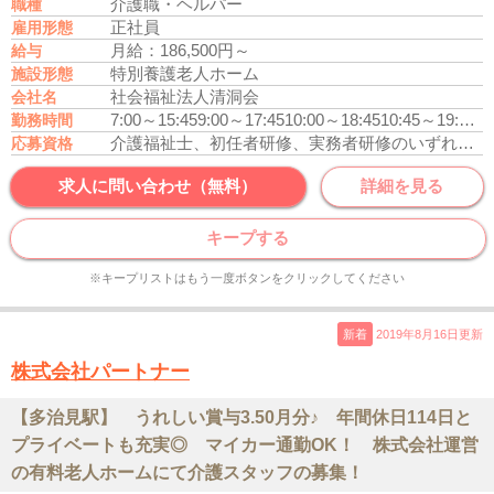
介護職・ヘルパー
職種
正社員
雇用形態
月給：186,500円～
給与
特別養護老人ホーム
施設形態
社会福祉法人清洞会
会社名
7:00～15:45
9:00～17:45
10:00～18:45
10:45～19:30
1
勤務時間
介護福祉士、初任者研修、実務者研修のいずれかの資格をお持ちの方
応募資格
求人に問い合わせ（無料）
詳細を見る
キープする
※キープリストはもう一度ボタンをクリックしてください
新着
2019年8月16日更新
株式会社パートナー
【多治見駅】 うれしい賞与3.50月分♪ 年間休日114日と
プライベートも充実◎ マイカー通勤OK！ 株式会社運営
の有料老人ホームにて介護スタッフの募集！