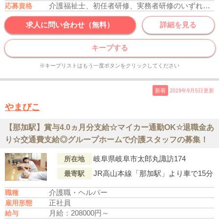
介護福祉士、初任者研修、実務者研修のいずれかの資格をお持ちの方
応募資格
求人に問い合わせ（無料）
詳細を見る
キープする
※キープリストはもう一度ボタンをクリックしてください
新着
2019年9月5日更新
やまびこ
【那加駅】賞与4.0ヵ月分支給☆マイカー通勤OK☆退職金あ
り☆交通費支給◎グループホームで介護スタッフの募集！
岐阜県岐阜市太郎丸諏訪174
所在地
JR高山本線「那加駅」より車で15分
最寄駅
介護職・ヘルパー
職種
正社員
雇用形態
月給：208000円～
給与