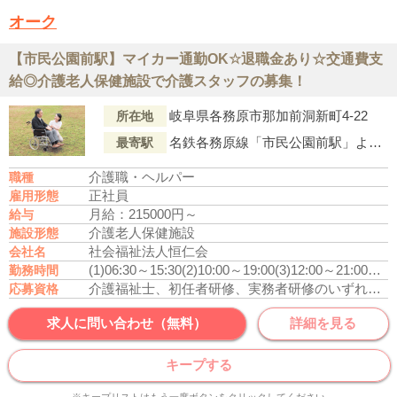
オーク
【市民公園前駅】マイカー通勤OK☆退職金あり☆交通費支
給◎介護老人保健施設で介護スタッフの募集！
岐阜県各務原市那加前洞新町4-22
所在地
名鉄各務原線「市民公園前駅」より徒歩11分
最寄駅
介護職・ヘルパー
職種
正社員
雇用形態
月給：215000円～
給与
介護老人保健施設
施設形態
社会福祉法人恒仁会
会社名
(1)06:30～15:30
(2)10:00～19:00
(3)12:00～21:00
休憩
勤務時間
介護福祉士、初任者研修、実務者研修のいずれかの資格をお持ちの方
応募資格
求人に問い合わせ（無料）
詳細を見る
キープする