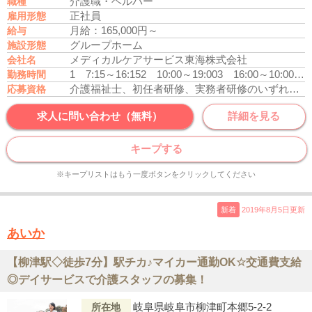
介護職・ヘルパー
職種
正社員
雇用形態
月給：165,000円～
給与
グループホーム
施設形態
メディカルケアサービス東海株式会社
会社名
1 7:15～16:15
2 10:00～19:00
3 16:00～10:00
休憩
勤務時間
介護福祉士、初任者研修、実務者研修のいずれかの資格をお持ちの方
応募資格
求人に問い合わせ（無料）
詳細を見る
キープする
※キープリストはもう一度ボタンをクリックしてください
新着
2019年8月5日更新
あいか
【柳津駅◇徒歩7分】駅チカ♪マイカー通勤OK☆交通費支給
◎デイサービスで介護スタッフの募集！
岐阜県岐阜市柳津町本郷5-2-2
所在地