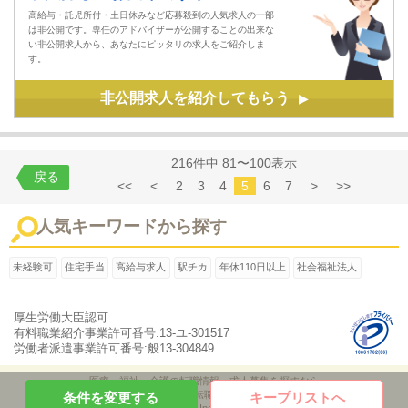
高給与・託児所付・土日休みなど応募殺到の人気求人の一部
は非公開です。専任のアドバイザーが公開することの出来な
い非公開求人から、あなたにピッタリの求人をご紹介しま
す。
非公開求人を紹介してもらう
▶
216件中 81〜100表示
戻る
<<
<
2
3
4
5
6
7
>
>>
人気キーワードから探す
未経験可
住宅手当
高給与求人
駅チカ
年休110日以上
社会福祉法人
厚生労働大臣認可
有料職業紹介事業許可番号:13-ユ-301517
労働者派遣事業許可番号:般13-304849
医療・福祉・介護の転職情報、求人募集を探すなら
「ケア転職ナビ」
条件を変更する
キープリストへ