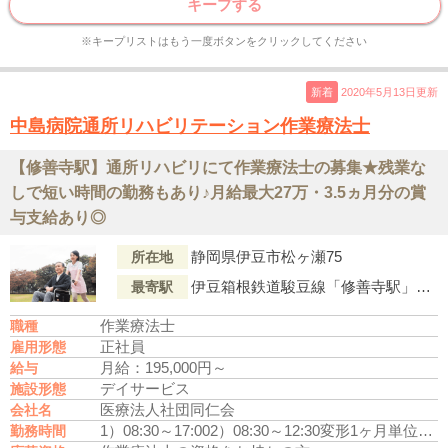
キープする
※キープリストはもう一度ボタンをクリックしてください
新着
2020年5月13日更新
中島病院通所リハビリテーション作業療法士
【修善寺駅】通所リハビリにて作業療法士の募集★残業な
しで短い時間の勤務もあり♪月給最大27万・3.5ヵ月分の賞
与支給あり◎
静岡県伊豆市松ヶ瀬75
所在地
伊豆箱根鉄道駿豆線「修善寺駅」よりバス｢軽野神社(バス停)｣下車徒歩1分
最寄駅
作業療法士
職種
正社員
雇用形態
月給：195,000円～
給与
デイサービス
施設形態
医療法人社団同仁会
会社名
1）08:30～17:00
2）08:30～12:30
変形1ヶ月単位
休憩
勤務時間