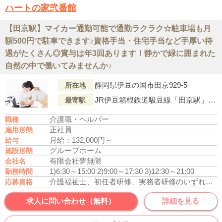
ハートの家弐番館
【田京駅】マイカー通勤可能で通勤ラクラク☆駐車場も月
額500円で駐車できます♪資格手当・住宅手当など手厚い待
遇がたくさん◎賞与は年3回あります！静かで緑に囲まれた
自然の中で働いてみませんか♪
静岡県伊豆の国市田京929-5
所在地
JR伊豆箱根鉄道駿豆線「田京駅」より車で5分
最寄駅
介護職・ヘルパー
職種
正社員
雇用形態
月給：132,000円～
給与
グループホーム
施設形態
有限会社夢無限
会社名
1)6:30～15:00
2)9:00～17:30
3)12:30～21:00
勤務時間
介護福祉士、初任者研修、実務者研修のいずれかの資格をお持ちの方
応募資格
求人に問い合わせ（無料）
詳細を見る