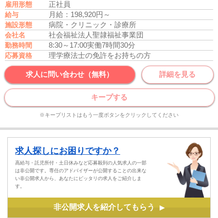
正社員
雇用形態
月給：198,920円～
給与
病院・クリニック・診療所
施設形態
社会福祉法人聖隷福祉事業団
会社名
8:30～17:00
実働7時間30分
勤務時間
理学療法士の免許をお持ちの方
応募資格
求人に問い合わせ（無料）
詳細を見る
キープする
※キープリストはもう一度ボタンをクリックしてください
求人探しにお困りですか？
高給与・託児所付・土日休みなど応募殺到の人気求人の一部
は非公開です。専任のアドバイザーが公開することの出来な
い非公開求人から、あなたにピッタリの求人をご紹介しま
す。
非公開求人を紹介してもらう
▶