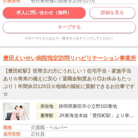
初任者研修の資格をお持ちの方
応募資格
求人に問い合わせ（無料）
詳細を見る
キープする
※キープリストはもう一度ボタンをクリックしてください
豊田えいせい病院指定訪問リハビリテーション事業所
【豊田町駅】世帯主の方にうれしい！住宅手当・家族手当
あり☆将来の備えに安心！退職金制度あり◎お休みもたっ
ぷり！年間休日120日☆地域の福祉に貢献できるお仕事です
☆
静岡県磐田市小立野102番地
所在地
JR東海道本線「豊田町駅」より車で8分
最寄駅
介護職・ヘルパー
職種
正社員
雇用形態