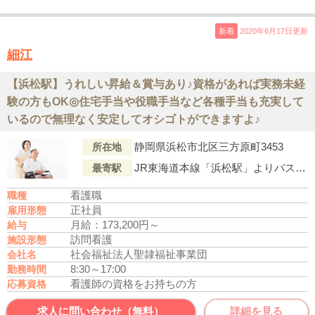
新着
2020年6月17日更新
細江
【浜松駅】うれしい昇給＆賞与あり♪資格があれば実務未経
験の方もOK◎住宅手当や役職手当など各種手当も充実して
いるので無理なく安定してオシゴトができますよ♪
静岡県浜松市北区三方原町3453
所在地
JR東海道本線「浜松駅」よりバス「聖隷三方原病院（バス停）」下車徒歩1分
最寄駅
看護職
職種
正社員
雇用形態
月給：173,200円～
給与
訪問看護
施設形態
社会福祉法人聖隷福祉事業団
会社名
8:30～17:00
勤務時間
看護師の資格をお持ちの方
応募資格
求人に問い合わせ（無料）
詳細を見る