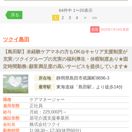
64件中 1〜20表示
戻る
1
2
3
4
>
>>
新着
2022年7月14日更新
ツクイ島田
【島田駅】未経験ケアマネの方もOK◎キャリア支援制度が
充実♪ツクイグループの充実の福利厚生・休暇制度あり★固
定時間勤務♪顧客満足度の高いサービスを提供しています★
静岡県島田市祇園町8696-3
所在地
東海道線「島田駅」より徒歩14分
最寄駅
ケアマネージャー
職種
正社員
雇用形態
月給：229,000円～
給与
居宅介護支援事業所
施設形態
株式会社ツクイ
会社名
1) 08:30～17:30(休憩60分)
勤務時間