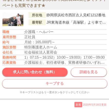
ベートも充実できます★
静岡県浜松市西区古人見町1212番地
所在地
JR東海道本線「高塚駅」より車で25分
最寄駅
介護職・ヘルパー
職種
正社員
雇用形態
月給：165,000円～
給与
特別養護老人ホーム
施設形態
社会福祉法人茗荷会
会社名
1）07:15～16:15
2）10:00～19:00
3）17:00～09:00
勤務時間
介護福祉士、初任者研修、実務者研修のいずれかの資格をお持ちの方
応募資格
求人に問い合わせ（無料）
詳細を見る
キープする
※キープリストはもう一度ボタンをクリックしてください
新着
2020年5月18日更新