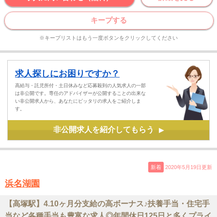
キープする
※キープリストはもう一度ボタンをクリックしてください
求人探しにお困りですか？
高給与・託児所付・土日休みなど応募殺到の人気求人の一部
は非公開です。専任のアドバイザーが公開することの出来な
い非公開求人から、あなたにピッタリの求人をご紹介しま
す。
非公開求人を紹介してもらう
▶
新着
2020年5月19日更新
浜名湖園
【高塚駅】4.10ヶ月分支給の高ボーナス♪扶養手当・住宅手
当など各種手当も豊富な求人◎年間休日125日と多くプライ