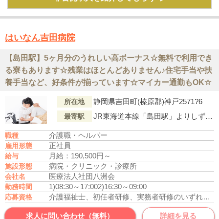
はいなん吉田病院
【島田駅】5ヶ月分のうれしい高ボーナス☆無料で利用でき
る寮もあります☆残業はほとんどありません♪住宅手当や扶
養手当など、好条件が揃っています☆マイカー通勤もOK☆
静岡県吉田町(榛原郡)神戸2571?6
所在地
JR東海道本線「島田駅」よりしずてつジャストライン『島田静波線(市民病院?静波海岸・榛原病院)・静波海岸入口』行「神戸」下車徒歩14分
最寄駅
介護職・ヘルパー
職種
正社員
雇用形態
月給：190,500円～
給与
病院・クリニック・診療所
施設形態
医療法人社団八洲会
会社名
1)08:30～17:00
2)16:30～09:00
勤務時間
介護福祉士、初任者研修、実務者研修のいずれかの資格をお持ちの方
応募資格
求人に問い合わせ（無料）
詳細を見る