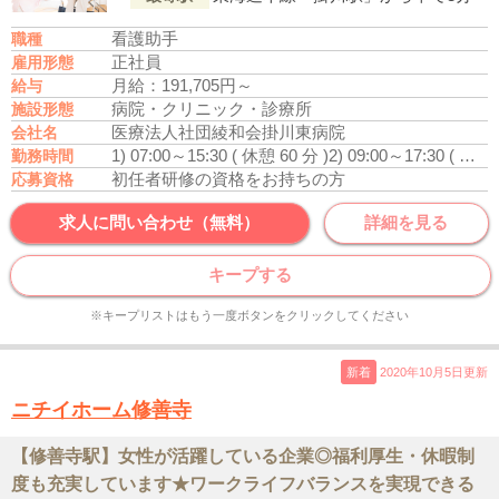
看護助手
職種
正社員
雇用形態
月給：191,705円～
給与
病院・クリニック・診療所
施設形態
医療法人社団綾和会掛川東病院
会社名
1) 07:00～15:30 ( 休憩 60 分 )
2) 09:00～17:30 ( 休憩 60 分 )
勤務時間
初任者研修の資格をお持ちの方
応募資格
求人に問い合わせ（無料）
詳細を見る
キープする
※キープリストはもう一度ボタンをクリックしてください
新着
2020年10月5日更新
ニチイホーム修善寺
【修善寺駅】女性が活躍している企業◎福利厚生・休暇制
度も充実しています★ワークライフバランスを実現できる