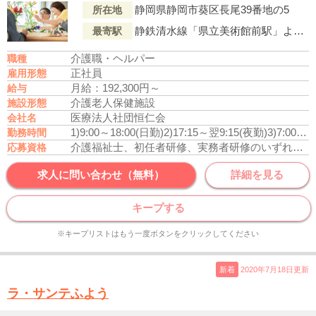
静岡県静岡市葵区長尾39番地の5
所在地
静鉄清水線「県立美術館前駅」より車で10分
最寄駅
介護職・ヘルパー
職種
正社員
雇用形態
月給：192,300円～
給与
介護老人保健施設
施設形態
医療法人社団恒仁会
会社名
1)9:00～18:00(日勤)
2)17:15～翌9:15(夜勤)
3)7:00～16:00(早番)
勤務時間
介護福祉士、初任者研修、実務者研修のいずれかの資格をお持ちの方
応募資格
求人に問い合わせ（無料）
詳細を見る
キープする
※キープリストはもう一度ボタンをクリックしてください
新着
2020年7月18日更新
ラ・サンテふよう