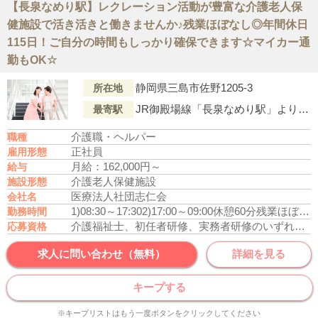
【長泉なめり駅】レクレーション活動が豊富な介護老人保
健施設で活き活きと働きませんか♪残業ほぼなし◎年間休日
115日！ご自分の時間もしっかり確保できます☆マイカー通
勤もOK☆
静岡県三島市佐野1205-3
所在地
JR御殿場線「長泉なめり駅」より車で10分
最寄駅
介護職・ヘルパー
職種
正社員
雇用形態
月給：162,000円～
給与
介護老人保健施設
施設形態
医療法人社団志仁会
会社名
1)08:30～17:30
2)17:00～09:00
休憩60分
残業ほぼなし
勤務時間
介護福祉士、初任者研修、実務者研修のいずれかの資格をお持ちの方
応募資格
求人に問い合わせ（無料）
詳細を見る
キープする
※キープリストはもう一度ボタンをクリックしてください