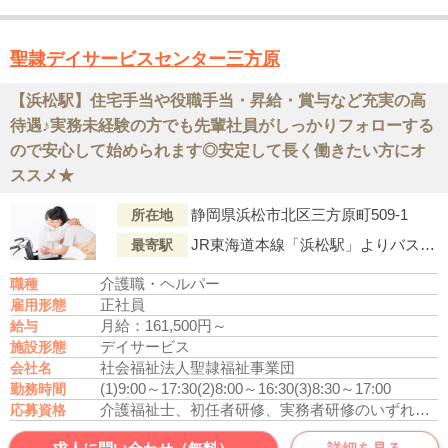
聖隷デイサービスセンター三方原
【浜松駅】住宅手当や役職手当・昇給・賞与など充実の高
待遇♪実務未経験の方でも先輩社員がしっかりフォローする
ので安心して始められます◎安定して長く働きたい方にオ
ススメ★
静岡県浜松市北区三方原町509-1
所在地
JR東海道本線「浜松駅」よりバス「三方原（バス停）」下車徒歩1分
最寄駅
介護職・ヘルパー
職種
正社員
雇用形態
月給：161,500円～
給与
デイサービス
施設形態
社会福祉法人聖隷福祉事業団
会社名
(1)9:00～17:30
(2)8:00～16:30
(3)8:30～17:00
勤務時間
介護福祉士、初任者研修、実務者研修のいずれかの資格をお持ちの方
応募資格