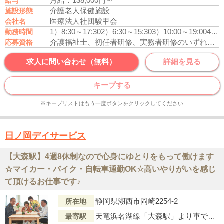
月給：138,000円～
給与
介護老人保健施設
施設形態
医療法人社団駿甲会
会社名
1）8:30～17:30
2）6:30～15:30
3）10:00～19:00
4）16:30～9:00
勤務時間
介護福祉士、初任者研修、実務者研修のいずれかの資格をお持ちの方
応募資格
求人に問い合わせ（無料）
詳細を見る
キープする
※キープリストはもう一度ボタンをクリックしてください
日ノ岡デイサービス
【大森駅】4週8休制なので心身にゆとりをもって働けます
☆マイカー・バイク・自転車通勤OK☆高いやりがいを感じ
て頂けるお仕事です♪
静岡県湖西市岡崎2254-2
所在地
天竜浜名湖線「大森駅」より車で5分
最寄駅