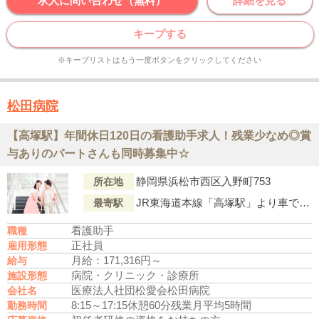
求人に問い合わせ（無料）
詳細を見る
キープする
※キープリストはもう一度ボタンをクリックしてください
松田病院
【高塚駅】年間休日120日の看護助手求人！残業少なめ◎賞
与ありのパートさんも同時募集中☆
静岡県浜松市西区入野町753
所在地
JR東海道本線「高塚駅」より車で6分
最寄駅
看護助手
職種
正社員
雇用形態
月給：171,316円～
給与
病院・クリニック・診療所
施設形態
医療法人社団松愛会松田病院
会社名
8:15～17:15
休憩60分
残業月平均5時間
勤務時間