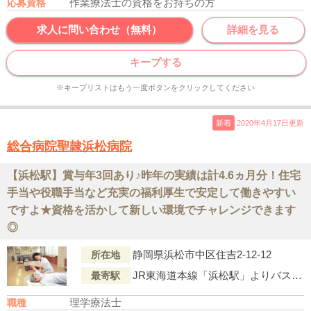
作業療法士の資格をお持ちの方
応募資格
求人に問い合わせ（無料）
詳細を見る
キープする
※キープリストはもう一度ボタンをクリックしてください
新着
2020年4月17日更新
総合病院聖隷浜松病院
【浜松駅】賞与年3回あり♪昨年の実績は計4.6ヵ月分！住宅
手当や役職手当など充実の福利厚生で安定して働きやすい
ですよ★資格を活かして新しい環境でチャレンジできます
◎
静岡県浜松市中区住吉2-12-12
所在地
JR東海道本線「浜松駅」よりバス「せいれい病院（バス停）」下車徒歩1分
最寄駅
理学療法士
職種