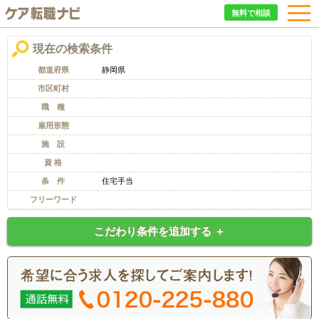
無料で相談
現在の検索条件
都道府県
静岡県
市区町村
職 種
雇用形態
施 設
資 格
条 件
住宅手当
フリーワード
こだわり条件を追加する ＋