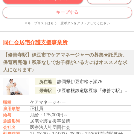
キープする
※キープリストはもう一度ボタンをクリックしてください
同仁会居宅介護支援事業所
【修善寺駅】伊豆市でケアマネージャーの募集★託児所、
保育所完備！残業なしでお子様がいる方にはオススメな求
人になります♪
静岡県伊豆市松ヶ瀬75
所在地
伊豆箱根鉄道駿豆線「修善寺駅」よりバス｢軽野神社(バス停)｣下車徒歩1分
最寄駅
ケアマネージャー
職種
正社員
雇用形態
月給：175,000円～
給与
居宅介護支援事業所
施設形態
医療法人社団同仁会
会社名
1）08:30～17:00
2）08:30～12:30
休憩時間60分
残業
勤務時間