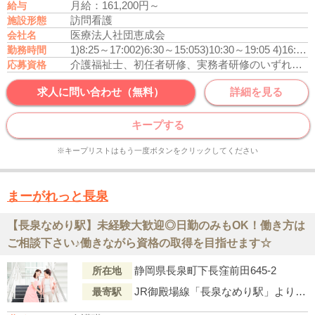
月給：161,200円～
給与
訪問看護
施設形態
医療法人社団恵成会
会社名
1)8:25～17:00
2)6:30～15:05
3)10:30～19:05
4)16:15～1:00
勤務時間
介護福祉士、初任者研修、実務者研修のいずれかの資格をお持ちの方
応募資格
求人に問い合わせ（無料）
詳細を見る
キープする
※キープリストはもう一度ボタンをクリックしてください
まーがれっと長泉
【長泉なめり駅】未経験大歓迎◎日勤のみもOK！働き方は
ご相談下さい♪働きながら資格の取得を目指せます☆
静岡県長泉町下長窪前田645-2
所在地
JR御殿場線「長泉なめり駅」より車で4分
最寄駅