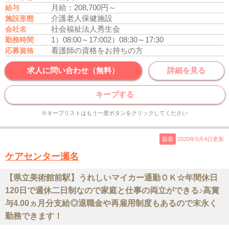
月給：208,700円～
給与
介護老人保健施設
施設形態
社会福祉法人秀生会
会社名
1）08:00～17:00
2）08:30～17:30
勤務時間
看護師の資格をお持ちの方
応募資格
求人に問い合わせ（無料）
詳細を見る
キープする
※キープリストはもう一度ボタンをクリックしてください
新着
2020年9月4日更新
ケアセンター瀬名
【県立美術館前駅】うれしいマイカー通勤ＯＫ☆年間休日
120日で週休二日制なので家庭と仕事の両立ができる♪高賞
与4.00ヵ月分支給◎退職金や再雇用制度もあるので末永く
勤務できます！