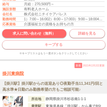
月給：270,500円～
給与
有料老人ホーム
施設形態
株式会社ニチイケアパレス
会社名
1）7:00～16:00
2）8:00～17:00
3）9:00～18:00
4）10:00～19:00
勤務時間
介護福祉士の資格をお持ちの方
応募資格
求人に問い合わせ（無料）
詳細を見る
キープする
※キープリストはもう一度ボタンをクリックしてください
新着
2021年2月2日更新
掛川東病院
【掛川駅】掛川駅からの送迎あり◎夜勤手当11,341円/回と
高水準★日勤のみ勤務希望の方もご相談可能♪
静岡県掛川市杉谷南1-1-1
所在地
東海道本線「掛川駅」から車で8分
最寄駅