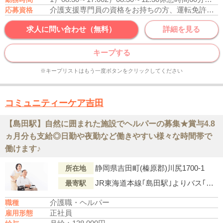
介護支援専門員の資格をお持ちの方、運転免許あれば尚可
応募資格
求人に問い合わせ（無料）
詳細を見る
キープする
※キープリストはもう一度ボタンをクリックしてください
コミュニティーケア吉田
【島田駅】自然に囲まれた施設でヘルパーの募集★賞与4.8
ヵ月分も支給◎日勤や夜勤など働きやすい様々な時間帯で
働けます♪
静岡県吉田町(榛原郡)川尻1700-1
所在地
JR東海道本線｢島田駅｣よりバス｢川尻(バス停)｣下車徒歩7分
最寄駅
介護職・ヘルパー
職種
正社員
雇用形態