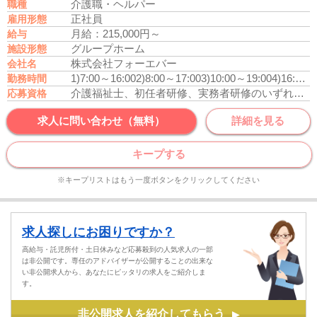
介護職・ヘルパー
職種
正社員
雇用形態
月給：215,000円～
給与
グループホーム
施設形態
株式会社フォーエバー
会社名
1)7:00～16:00
2)8:00～17:00
3)10:00～19:00
4)16:30～翌9:00
勤務時間
介護福祉士、初任者研修、実務者研修のいずれかの資格をお持ちの方
応募資格
求人に問い合わせ（無料）
詳細を見る
キープする
※キープリストはもう一度ボタンをクリックしてください
求人探しにお困りですか？
高給与・託児所付・土日休みなど応募殺到の人気求人の一部
は非公開です。専任のアドバイザーが公開することの出来な
い非公開求人から、あなたにピッタリの求人をご紹介しま
す。
非公開求人を紹介してもらう
▶