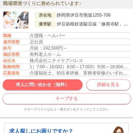
職場環境づくりに努められています♪
静岡県伊豆市熊坂1255-706
所在地
伊豆箱根鉄道駿豆線「修善寺駅」より車で11分
最寄駅
介護職・ヘルパー
職種
正社員
雇用形態
月給：242,500円～
給与
有料老人ホ－ム
施設形態
株式会社ニチイケアパレス
会社名
1）7:00～16:00
2）8:00～17:00
3）9:00～18:00
4）10:00～19:00
勤務時間
介護福祉士、初任者研修、実務者研修のいずれかの資格をお持ちの方
応募資格
求人に問い合わせ（無料）
詳細を見る
キープする
※キープリストはもう一度ボタンをクリックしてください
求人探しにお困りですか？