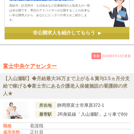
高給与・託児所付・土日休みなど応募殺到の人気求人の一部
は非公開です。専任のアドバイザーが公開することの出来な
い非公開求人から、あなたにピッタリの求人をご紹介しま
す。
非公開求人を紹介してもらう
▶
新着
2020年9月13日更新
富士中央ケアセンター
【入山瀬駅】◆月給最大36万まで上がる＆賞与3.5ヵ月分支
給で稼げる◆富士市にある介護老人保健施設の看護師の求
人★
静岡県富士市厚原372-1
所在地
JR身延線「入山瀬駅」より車で8分
最寄駅
看護職
職種
正社員
雇用形態