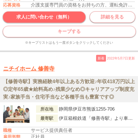
介護支援専門員の資格をお持ちの方、運転免許あれば尚可
応募資格
求人に問い合わせ（無料）
詳細を見る
キープする
※キープリストはもう一度ボタンをクリックしてください
新着
2022年5月7日更新
ニチイホーム 修善寺
【修善寺駅】実務経験4年以上ある方歓迎♪年収418万円以上
◎定年65歳★給料高め♪残業少なめ◎キャリアアップ制度充
実♪家族手当・住宅手当など各種手当も豊富です◎
静岡県伊豆市熊坂1255-706
所在地
伊豆箱根鉄道「修善寺駅」より車で10分
最寄駅
サービス提供責任者
職種
正社員
雇用形態