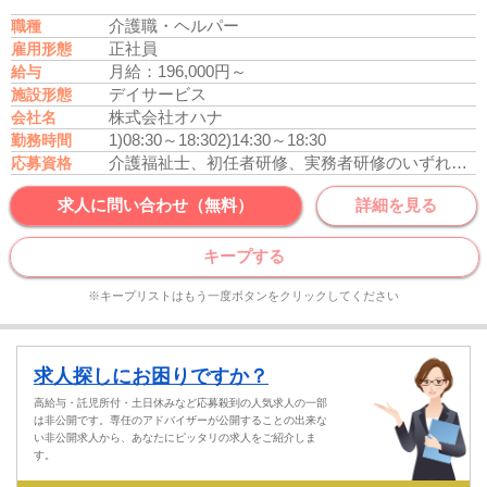
介護職・ヘルパー
職種
正社員
雇用形態
月給：196,000円～
給与
デイサービス
施設形態
株式会社オハナ
会社名
1)08:30～18:30
2)14:30～18:30
勤務時間
介護福祉士、初任者研修、実務者研修のいずれかの資格をお持ちの方
応募資格
求人に問い合わせ（無料）
詳細を見る
キープする
※キープリストはもう一度ボタンをクリックしてください
求人探しにお困りですか？
高給与・託児所付・土日休みなど応募殺到の人気求人の一部
は非公開です。専任のアドバイザーが公開することの出来な
い非公開求人から、あなたにピッタリの求人をご紹介しま
す。