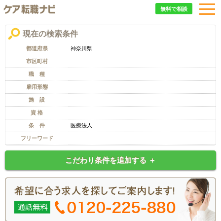
無料で相談
現在の検索条件
都道府県
神奈川県
市区町村
職 種
雇用形態
施 設
資 格
条 件
医療法人
フリーワード
こだわり条件を追加する ＋