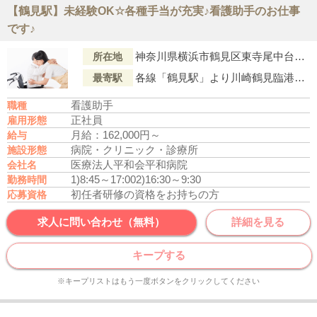
【鶴見駅】未経験OK☆各種手当が充実♪看護助手のお仕事
です♪
神奈川県横浜市鶴見区東寺尾中台29-1
所在地
各線「鶴見駅」より川崎鶴見臨港バス『新横浜駅前』行「亀甲山」下車、徒歩6分
最寄駅
看護助手
職種
正社員
雇用形態
月給：162,000円～
給与
病院・クリニック・診療所
施設形態
医療法人平和会平和病院
会社名
1)8:45～17:00
2)16:30～9:30
勤務時間
初任者研修の資格をお持ちの方
応募資格
求人に問い合わせ（無料）
詳細を見る
キープする
※キープリストはもう一度ボタンをクリックしてください