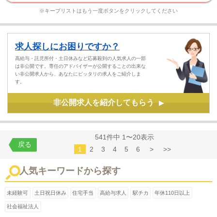
※キープリストはもう一度ボタンをクリックしてください
求人探しにお困りですか？
高給与・託児所付・土日休みなど応募殺到の人気求人の一部
は非公開です。専任のアドバイザーが公開することの出来な
い非公開求人から、あなたにピッタリの求人をご紹介しま
す。
非公開求人を紹介してもらう
▶
541件中 1〜20表示
戻る
1
2
3
4
5
6
>
>>
人気キーワードから探す
未経験可
土日祝日休み
住宅手当
高給与求人
駅チカ
年休110日以上
社会福祉法人