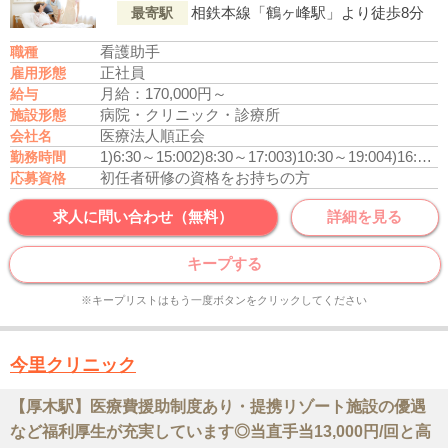
相鉄本線「鶴ヶ峰駅」より徒歩8分
最寄駅
看護助手
職種
正社員
雇用形態
月給：170,000円～
給与
病院・クリニック・診療所
施設形態
医療法人順正会
会社名
1)6:30～15:00
2)8:30～17:00
3)10:30～19:00
4)16:30～9:30
勤務時間
初任者研修の資格をお持ちの方
応募資格
求人に問い合わせ（無料）
詳細を見る
キープする
※キープリストはもう一度ボタンをクリックしてください
今里クリニック
【厚木駅】医療費援助制度あり・提携リゾート施設の優遇
など福利厚生が充実しています◎当直手当13,000円/回と高