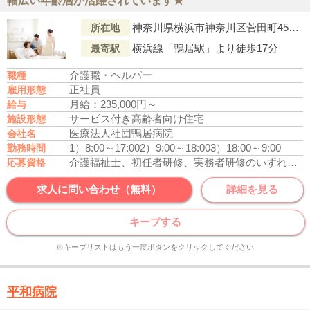
幅広い年齢層が活躍されています★
神奈川県横浜市神奈川区菅田町452-1 和み邸・横浜
所在地
横浜線「鴨居駅」より徒歩17分
最寄駅
介護職・ヘルパー
職種
正社員
雇用形態
月給：235,000円～
給与
サービス付き高齢者向け住宅
施設形態
医療法人社団鴨居病院
会社名
1）8:00～17:00
2）9:00～18:00
3）18:00～9:00
勤務時間
介護福祉士、初任者研修、実務者研修のいずれかの資格をお持ちの方
応募資格
求人に問い合わせ（無料）
詳細を見る
キープする
※キープリストはもう一度ボタンをクリックしてください
平和病院