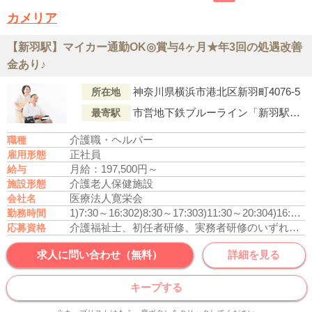
カメリア
【新羽駅】マイカー通勤OK◎賞与4ヶ月★年3回の処遇改善
金あり♪
神奈川県横浜市港北区新羽町4076-5
所在地
市営地下鉄ブルーライン「新羽駅」より徒歩15分
最寄駅
介護職・ヘルパー
職種
正社員
雇用形態
月給：197,500円～
給与
介護老人保健施設
施設形態
医療法人寛栄会
会社名
1)7:30～16:30
2)8:30～17:30
3)11:30～20:30
4)16:30～9:30
勤務時間
介護福祉士、初任者研修、実務者研修のいずれかの資格をお持ちの方
応募資格
求人に問い合わせ（無料）
詳細を見る
キープする