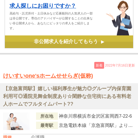
求人探しにお困りですか？
高給与・託児所付・土日休みなど応募殺到の人気求人の一部
は非公開です。専任のアドバイザーが公開することの出来な
い非公開求人から、あなたにピッタリの求人をご紹介しま
す。
非公開求人を紹介してもらう
▶
新着
2022年7月16日更新
けいすいone'sホームせせらぎ(仮称)
【京急富岡駅】嬉しい福利厚生が魅力◎グループ内保育園
利用可◎通院見舞金制度あり☆閑静な住宅街にある有料老
人ホームでフルタイムパート??
神奈川県横浜市金沢区富岡西7-22-6
所在地
京急電鉄本線「京急富岡駅」より徒歩8分
最寄駅
介護職
職種