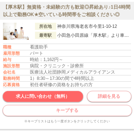
【厚木駅】無資格・未経験の方も歓迎◎昇給あり♪1日4時間
以上で勤務OK★空いている時間帯をご相談ください◎
神奈川県海老名市今里1-10-12
所在地
小田急小田原線「厚木駅」より車で7分
最寄駅
看護助手
職種
パート
雇用形態
時給：1,162円～
給与
病院・クリニック・診療所
施設形態
医療法人社団静岡メディカルアライアンス
会社名
1）8:30～17:30の間で4時間以上
勤務時間
初任者研修の資格をお持ちの方
応募資格
求人に問い合わせ（無料）
詳細を見る
キープする
※キープリストはもう一度ボタンをクリックしてください