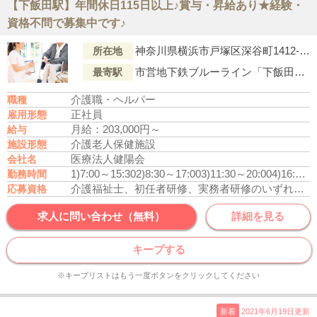
【下飯田駅】年間休日115日以上♪賞与・昇給あり★経験・
資格不問で募集中です♪
神奈川県横浜市戸塚区深谷町1412-11
所在地
市営地下鉄ブルーライン「下飯田駅」より車で6分
最寄駅
介護職・ヘルパー
職種
正社員
雇用形態
月給：203,000円～
給与
介護老人保健施設
施設形態
医療法人健陽会
会社名
1)7:00～15:30
2)8:30～17:00
3)11:30～20:00
4)16:00～9:00
勤務時間
介護福祉士、初任者研修、実務者研修のいずれかの資格をお持ちの方
応募資格
求人に問い合わせ（無料）
詳細を見る
キープする
※キープリストはもう一度ボタンをクリックしてください
新着
2021年6月19日更新