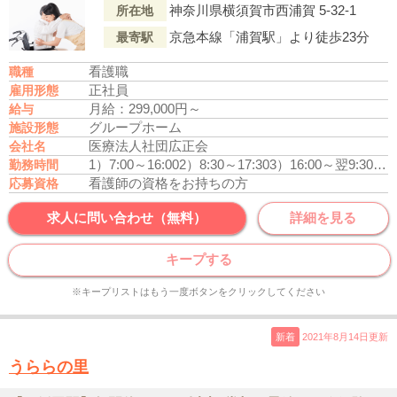
神奈川県横須賀市西浦賀 5-32-1
所在地
京急本線「浦賀駅」より徒歩23分
最寄駅
看護職
職種
正社員
雇用形態
月給：299,000円～
給与
グループホーム
施設形態
医療法人社団広正会
会社名
1）7:00～16:00
2）8:30～17:30
3）16:00～翌9:30
休憩
勤務時間
看護師の資格をお持ちの方
応募資格
求人に問い合わせ（無料）
詳細を見る
キープする
※キープリストはもう一度ボタンをクリックしてください
新着
2021年8月14日更新
うららの里