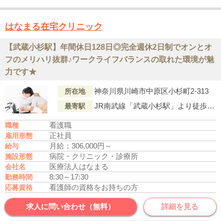
はなまる在宅クリニック
【武蔵小杉駅】年間休日128日◎完全週休2日制でオンとオ
フのメリハリ抜群♪ワークライフバランスの取れた環境が魅
力です★
神奈川県川崎市中原区小杉町2-313
所在地
JR南武線「武蔵小杉駅」より徒歩7分
最寄駅
看護職
職種
正社員
雇用形態
月給：306,000円～
給与
病院・クリニック・診療所
施設形態
医療法人はなまる
会社名
8:30～17:30
勤務時間
看護師の資格をお持ちの方
応募資格
求人に問い合わせ（無料）
詳細を見る