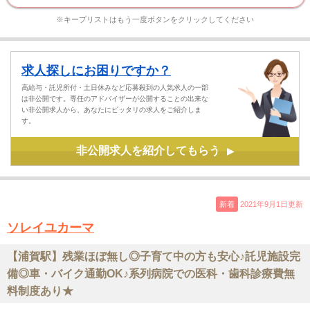
※キープリストはもう一度ボタンをクリックしてください
求人探しにお困りですか？
高給与・託児所付・土日休みなど応募殺到の人気求人の一部
は非公開です。専任のアドバイザーが公開することの出来な
い非公開求人から、あなたにピッタリの求人をご紹介しま
す。
非公開求人を紹介してもらう
▶
新着
2021年9月1日更新
ソレイユカーマ
【浦賀駅】残業ほぼ無し◎子育て中の方も安心♪託児施設完
備◎車・バイク通勤OK♪系列病院での医科・歯科診療費無
料制度あり★