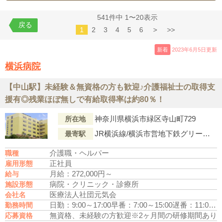
541件中 1〜20表示
戻る
1
2
3
4
5
6
>
>>
新着
2023年6月5日更新
横浜病院
【中山駅】未経験＆無資格の方も歓迎♪介護福祉士の取得支
援有◎残業ほぼ無しで有給取得率は約80％！
神奈川県横浜市緑区寺山町729
所在地
JR横浜線/横浜市営地下鉄グリーンライン「中山駅」より相鉄バス「境」下車徒歩1分。または相鉄線「鶴ヶ峰駅」より相鉄バス「境」下車徒歩1分
最寄駅
介護職・ヘルパー
職種
正社員
雇用形態
月給：272,000円～
給与
病院・クリニック・診療所
施設形態
医療法人社団元気会
会社名
日勤：9:00～17:00
早番：7:00～15:00
遅番：11:00～19:00
勤務時間
無資格、未経験の方歓迎
※2ヶ月間の研修期間あり
応募資格