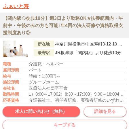
ふぁいと寿
【関内駅◇徒歩10分】週3日より勤務OK★扶養範囲内・午
前中・午後のみの方も可能♪年4回の法人研修や資格取得支
援制度あり◎
神奈川県横浜市中区寿町3-12-10 寿洛ﾋﾞﾙ1F1号室
所在地
JR根岸線「関内駅」より徒歩10分
最寄駅
介護職・ヘルパー
職種
パート
雇用形態
時給：1,300円～
給与
グループホーム
施設形態
医療法人社団平平會
会社名
1）8:00～17:00
2）8:30～17:30
3）9:00～18:00
4）9:00～13:00
勤務時間
介護福祉士、初任者研修、実務者研修のいずれかの資格をお持ちの方
応募資格
求人に問い合わせ（無料）
詳細を見る
キープする