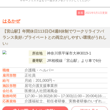
※キープリストはもう一度ボタンをクリックしてください
新着
2021年5月1日更新
はるかぜ
【宮山駅】年間休日113日◎4週8休制でワークリライフバ
ランス良好♪プライベートとの両立がしやすい環境がうれし
い♪
神奈川県平塚市大神3019-1
所在地
JR相模線「宮山駅」より車で6分
最寄駅
介護職・ヘルパー
職種
正社員
雇用形態
月給：201,000円～
給与
居宅介護支援事業所
施設形態
医療法人社団湘風会
会社名
1)7:30～16:30
2)8:30～17:30
3)11:00～20:00
4)16:00～9:30
勤務時間
介護福祉士、初任者研修、実務者研修のいずれかの資格をお持ちの方
応募資格