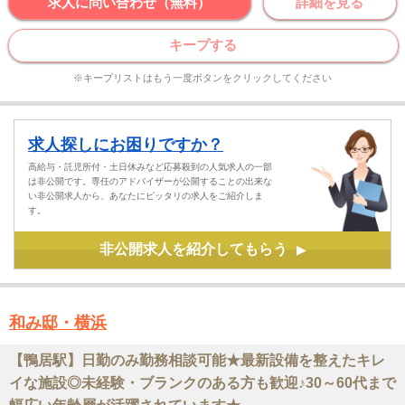
求人に問い合わせ（無料）
詳細を見る
キープする
※キープリストはもう一度ボタンをクリックしてください
求人探しにお困りですか？
高給与・託児所付・土日休みなど応募殺到の人気求人の一部
は非公開です。専任のアドバイザーが公開することの出来な
い非公開求人から、あなたにピッタリの求人をご紹介しま
す。
非公開求人を紹介してもらう
▶
和み邸・横浜
【鴨居駅】日勤のみ勤務相談可能★最新設備を整えたキレ
イな施設◎未経験・ブランクのある方も歓迎♪30～60代まで