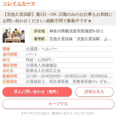
ソレイユカーマ
【京急久里浜駅】週3日～OK♪日勤のみのお仕事もお気軽に
お問い合わせください♪経験不問で募集中です★
神奈川県横須賀市西浦賀5-32-1
所在地
京急久里浜線「京急久里浜駅」より車で7分
最寄駅
介護職・ヘルパー
職種
パート
雇用形態
時給：1,200円～
給与
介護老人保健施設
施設形態
医療法人社団広正会
会社名
1)7:00～16:00
2)9:00～18:00
3)11:00～20:00
4)16:30～9:30
勤務時間
介護福祉士、初任者研修、実務者研修のいずれかの資格をお持ちの方
応募資格
求人に問い合わせ（無料）
詳細を見る
キープする
※キープリストはもう一度ボタンをクリックしてください