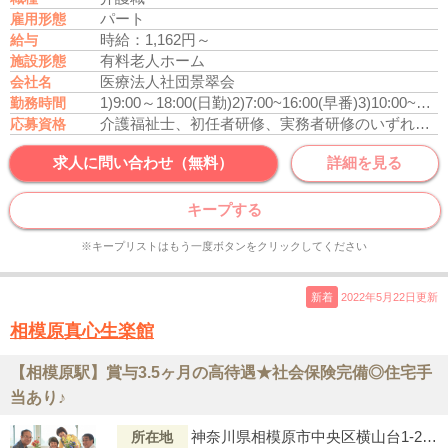
パート
雇用形態
時給：1,162円～
給与
有料老人ホーム
施設形態
医療法人社団景翠会
会社名
1)9:00～18:00(日勤)
2)7:00~16:00(早番)
3)10:00~19:00(遅番)
勤務時間
介護福祉士、初任者研修、実務者研修のいずれかの資格をお持ちの方
応募資格
求人に問い合わせ（無料）
詳細を見る
キープする
※キープリストはもう一度ボタンをクリックしてください
新着
2022年5月22日更新
相模原真心生楽館
【相模原駅】賞与3.5ヶ月の高待遇★社会保険完備◎住宅手
当あり♪
神奈川県相模原市中央区横山台1-27-39
所在地