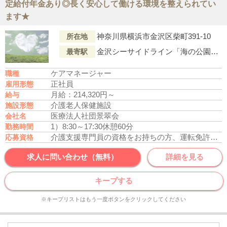
定給付年金あり◎長く安心して働ける環境を整えられてい
ます★
神奈川県横浜市金沢区柴町391-10
所在地
金沢シーサイドライン「海の公園柴口駅」より徒歩1分
最寄駅
ケアマネージャー
職種
正社員
雇用形態
月給：214,320円～
給与
介護老人保健施設
施設形態
医療法人社団景翠会
会社名
1）8:30～17:30
休憩60分
勤務時間
介護支援専門員の資格をお持ちの方、運転免許あれば尚可
応募資格
求人に問い合わせ（無料）
詳細を見る
キープする
※キープリストはもう一度ボタンをクリックしてください