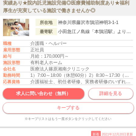
実績あり★院内託児施設完備◎医療費補助制度あり★福利
厚生が充実している施設で働きませんか◎
神奈川県藤沢市鵠沼神明3-1-1
所在地
小田急江ノ島線「本鵠沼駅」より徒歩15分
最寄駅
介護職・ヘルパー
職種
正社員
雇用形態
月給：170,000円～
給与
有料老人ホーム
施設形態
医療法人篠原湘南クリニック
会社名
1）7:00～18:00（休憩60分）
2）8:30～17:30（休憩60分）
勤務時間
介護福祉士、初任者研修、実務者研修のいずれかの資格をお持ちの方
応募資格
求人に問い合わせ（無料）
詳細を見る
キープする
※キープリストはもう一度ボタンをクリックしてください
新着
2021年12月20日更新