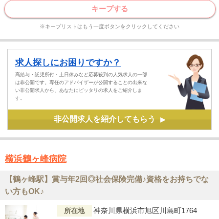
キープする
※キープリストはもう一度ボタンをクリックしてください
求人探しにお困りですか？
高給与・託児所付・土日休みなど応募殺到の人気求人の一部
は非公開です。専任のアドバイザーが公開することの出来な
い非公開求人から、あなたにピッタリの求人をご紹介しま
す。
非公開求人を紹介してもらう
▶
横浜鶴ヶ峰病院
【鶴ヶ峰駅】賞与年2回◎社会保険完備♪資格をお持ちでな
い方もOK♪
神奈川県横浜市旭区川島町1764
所在地