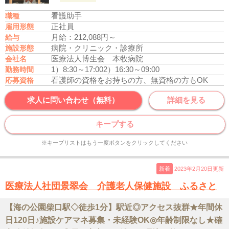
看護助手
職種
正社員
雇用形態
月給：212,088円～
給与
病院・クリニック・診療所
施設形態
医療法人博生会 本牧病院
会社名
1）8:30～17:00
2）16:30～09:00
勤務時間
看護師の資格をお持ちの方、無資格の方もOK
応募資格
求人に問い合わせ（無料）
詳細を見る
キープする
※キープリストはもう一度ボタンをクリックしてください
新着
2023年2月20日更新
医療法人社団景翠会 介護老人保健施設 ふるさと
【海の公園柴口駅◇徒歩1分】駅近◎アクセス抜群★年間休
日120日♪施設ケアマネ募集・未経験OK◎年齢制限なし★確