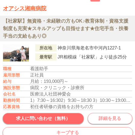
オアシス湘南病院
【社家駅】無資格・未経験の方もOK♪教育体制・資格支援
制度も充実★スキルアップも目指せます★住宅手当・扶養
手当の支給もあり◎
神奈川県海老名市中河内1227-1
所在地
JR相模線「社家駅」より徒歩25分
最寄駅
看護助手
職種
正社員
雇用形態
月給：193,000円～
給与
病院・クリニック・診療所
施設形態
医療法人社団神愛会
会社名
1）7:30～16:30
2）9:30～18:30
3）10:30～19:00
4）1
勤務時間
初任者研修の資格をお持ちの方
応募資格
求人に問い合わせ（無料）
詳細を見る
キープする