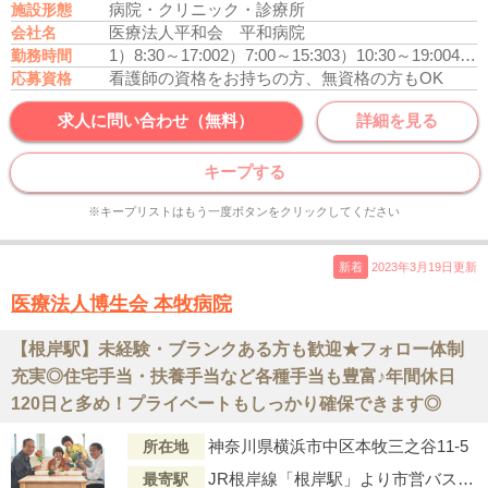
病院・クリニック・診療所
施設形態
医療法人平和会 平和病院
会社名
1）8:30～17:00
2）7:00～15:30
3）10:30～19:00
4）16:30～翌9:00
勤務時間
看護師の資格をお持ちの方、無資格の方もOK
応募資格
求人に問い合わせ（無料）
詳細を見る
キープする
※キープリストはもう一度ボタンをクリックしてください
新着
2023年3月19日更新
医療法人博生会 本牧病院
【根岸駅】未経験・ブランクある方も歓迎★フォロー体制
充実◎住宅手当・扶養手当など各種手当も豊富♪年間休日
120日と多め！プライベートもしっかり確保できます◎
神奈川県横浜市中区本牧三之谷11-5
所在地
JR根岸線「根岸駅」より市営バス『保土ケ谷車庫前 』行「本牧（バス停）」下車徒歩5分
最寄駅