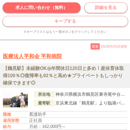
求人に問い合わせ（無料）
詳細を見る
キープする
※キープリストはもう一度ボタンをクリックしてください
新着
2023年5月6日更新
医療法人平和会 平和病院
【鶴見駅】未経験OK◎年間休日120日と多め！産休育休取
得100％◎復帰率も92％と高め★プライベートもしっかり
確保できます◎
神奈川県横浜市鶴見区東寺尾中台29-1
所在地
京浜東北線「鶴見駅」より臨港バス『川崎駅西口』行「亀甲山（バス停）」下車徒歩5分
最寄駅
看護助手
職種
正社員
雇用形態
月給：162,000円～
給与