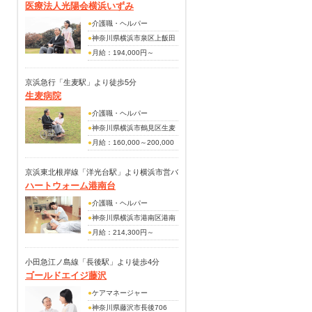
医療法人光陽会横浜いずみ
60,000円
18分
賞与年2回(前年度実績3ヶ月
・業務手当：20,000～
分)
●
介護職・ヘルパー
40,000円
●
神奈川県横浜市泉区上飯田
・その他手当：60,000円
町3873-1
●
月給：194,000円～
194,000円
※夜勤手当4回分・住宅手当
京浜急行「生麦駅」より徒歩5分
生麦病院
を含む
（手当内訳）
●
介護職・ヘルパー
月給：160,000円～160,000
●
神奈川県横浜市鶴見区生麦
円
1-14-21
●
月給：160,000～200,000
（上記月給の手当内訳）
円
食事手当：3,500円
(手当内訳)
京浜東北根岸線「洋光台駅」より横浜市営バ
調整手当：16,500円～
ハートウォーム港南台
住宅手当：10,000円
ス「港南台駅前行」乗車後「バイパス下」バ
50,000円
職務手当：20,000～50,000
ス停下車後徒歩5分
●
介護職・ヘルパー
（その他手当）
円
●
神奈川県横浜市港南区港南
皆勤手当：10,000円
皆勤手当：3,000円
台7-34
●
月給：214,300円～
夜勤手当：6,500円/回
賞与年2回(前年度実績3ヶ月
214,300円
日直手当：5,000円/回
分)
※夜勤手当4回分を含む
小田急江ノ島線「長後駅」より徒歩4分
資格手当：介護福祉士
ゴールドエイジ藤沢
（手当内訳）
（15,000円）
月給：194,300円～194,300
住宅手当：8,000円（規定あ
●
ケアマネージャー
円
り）
●
神奈川県藤沢市長後706