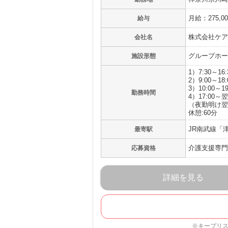
月給：275,0
給与
株式会社ケア
会社名
グループホー
施設形態
1）7:30～16:
2）9:00～18:
3）10:00～19
勤務時間
4）17:00～翌
（夜勤明け翌
休憩:60分
JR南武線「
最寄駅
介護支援専門
応募資格
詳細を見る
※キープリ