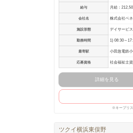
月給：212,5
給与
株式会社ベネ
会社名
デイサービス
施設形態
1) 08:30～17
勤務時間
小田急電鉄小
最寄駅
社会福祉士資
応募資格
詳細を見る
※キープリ
ツクイ横浜東俣野