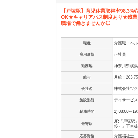
【戸塚駅】育児休業取得率98.3
OK★キャリアパス制度あり★残業
職場で働きませんか◎
介護職・ヘル
職種
正社員
雇用形態
神奈川県横浜
勤務地
月給：203,7
給与
株式会社ツク
会社名
デイサービス
施設形態
1) 08:00
勤務時間
JR「戸塚駅
最寄駅
停）」下車徒
介護福祉士、
応募資格