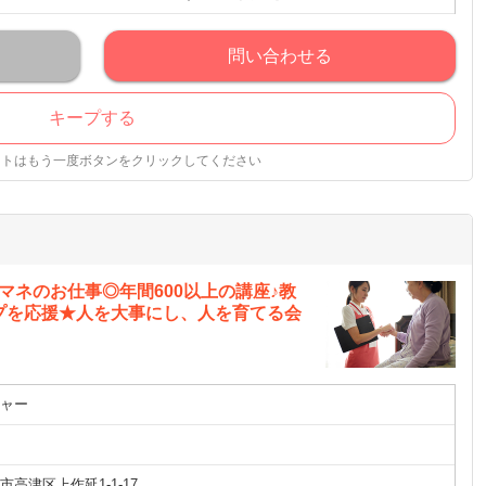
問い合わせる
キープする
ストはもう一度ボタンをクリックしてください
マネのお仕事◎年間600以上の講座♪教
プを応援★人を大事にし、人を育てる会
ャー
高津区上作延1-1-17