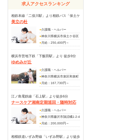
求人アクセスランキング
相鉄本線「二俣川駅」より相鉄バス「保土ケ
美立の杜
谷駅東口行」乗車「今井大上」バス停下車後
徒歩分
●
介護職・ヘルパー
●
神奈川県横浜市保土ケ谷区
今井町609-1
●
月給：250,400円～
250,400円
※夜勤手当4回分を含む
横浜市営地下鉄「下飯田駅」より 徒歩9分
ゆめみが丘
（手当内訳）
月給：226,400円～226,400
●
介護職・ヘルパー
円
●
神奈川県横浜市泉区和泉町
（上記月給の手当内訳）
1202
●
月給：167,730円～
住宅手当 （賃貸）10,000
251,000円
円 （持家）10,000円
（手当内訳）
江ノ島電鉄線「石上駅」より徒歩6分
資格手当
ナースケア湘南定期巡回・随時対応
家族手当有
（その他手当）
型訪問介護看護
住宅手当有
●
介護職・ヘルパー
扶養手当 配偶者 17,000
出張手当有
●
神奈川県藤沢市鵠沼橘1-2-4
円、第一子 10,000円、第二
役職手当有
クゲヌマファーストビル502
●
月給：200,000円～
子 5,000円
※賞与年2回（昨年実績：
(手当内訳)
介護福祉士 15,000円
2.8ヵ月分）
・資格手当：20,000～
相模鉄道いずみ野線「いずみ野駅」より徒歩
夜勤手当：6,000円/回