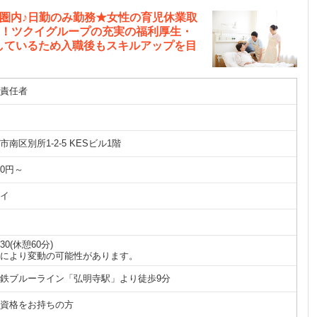
圏内♪日勤のみ勤務★女性の育児休業取
.3%！ツクイグループの充実の福利厚生・
しているため入職後もスキルアップを目
責任者
南区別所1-2-5 KESビル1階
50円～
イ
7:30(休憩60分)
により変動の可能性があります。
鉄ブルーライン「弘明寺駅」より徒歩9分
資格をお持ちの方