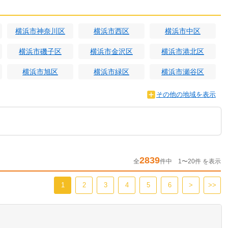
横浜市神奈川区
横浜市西区
横浜市中区
横浜市磯子区
横浜市金沢区
横浜市港北区
横浜市旭区
横浜市緑区
横浜市瀬谷区
その他の地域を表示
2839
全
件中 1〜20件 を表示
1
2
3
4
5
6
>
>>