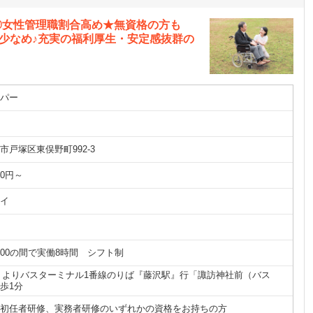
%◎女性管理職割合高め★無資格の方も
少なめ♪充実の福利厚生・安定感抜群の
パー
市戸塚区東俣野町992-3
50円～
イ
～19:00の間で実働8時間 シフト制
」よりバスターミナル1番線のりば『藤沢駅』行「諏訪神社前（バス
歩1分
初任者研修、実務者研修のいずれかの資格をお持ちの方