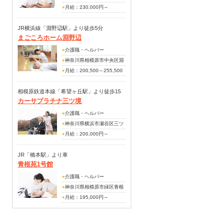
（上記月給の手当内訳）
保育手当：上限30,000円
●
月給：230,000円～
扶養手当：5,000～15,000円
（規定有り）
268,400円
住宅手当：10,000～20,000
賞与年2回（前年度実績 計
（手当内訳）
JR横浜線「淵野辺駅」より徒歩5分
円
4.00カ月分）※本人の勤務
まごころホーム淵野辺
資格手当：15,000円
（その他手当）
評価・法人業績による
地域手当：10,000円
●
介護職・ヘルパー
資格手当：5,000円
家族手当
●
神奈川県相模原市中央区淵
夜勤手当：5,000円/回
野辺4-1-19-2まごころホーム
●
月給：200,500～255,500
賞与年2回(前年度実績2ヶ月
＊淵野辺
円
分)
相模原鉄道本線「希望ヶ丘駅」より徒歩15
カーサプラチナ三ツ境
（手当内訳）
分
夜勤手当：24,000円（4回
●
介護職・ヘルパー
分）
●
神奈川県横浜市瀬谷区三ツ
境80-1
●
月給：200,000円～
（その他手当）
200,000円
夜勤手当：6,000円/回
※夜勤手当4回分を含む
JR「橋本駅」より車
賞与年4回（夏・冬・ポイン
青根苑1号館
（手当内訳）
ト制賞与2回）
月給：180,000円～180,000
●
介護職・ヘルパー
円
●
神奈川県相模原市緑区青根
（上記月給の手当内訳）
1728-1
●
月給：195,000円～
・通信手当：1000円
195,000円
（その他手当）
※夜勤手当4回分を含む