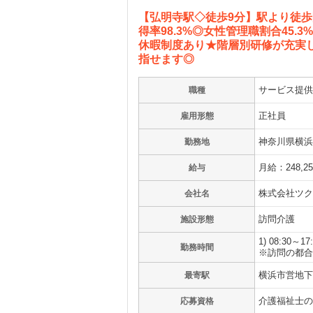
【弘明寺駅◇徒歩9分】駅より徒歩
得率98.3%◎女性管理職割合45
休暇制度あり★階層別研修が充実
指せます◎
サービス提供
職種
正社員
雇用形態
神奈川県横浜市
勤務地
月給：248,2
給与
株式会社ツク
会社名
訪問介護
施設形態
1) 08:30～1
勤務時間
※訪問の都合
横浜市営地下
最寄駅
介護福祉士の
応募資格