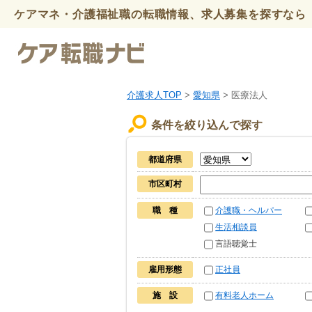
ケアマネ・介護福祉職の転職情報、求人募集を探すなら 
介護求人TOP
>
愛知県
> 医療法人
条件を絞り込んで探す
都道府県
市区町村
職 種
介護職・ヘルパー
生活相談員
言語聴覚士
雇用形態
正社員
施 設
有料老人ホーム