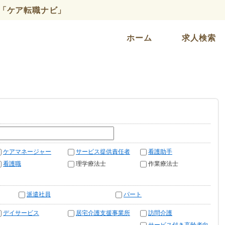
「ケア転職ナビ」
ホーム
求人検索
ケアマネージャー
サービス提供責任者
看護助手
看護職
理学療法士
作業療法士
派遣社員
パート
デイサービス
居宅介護支援事業所
訪問介護