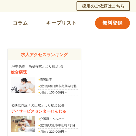
採用のご依頼はこちら
コラム
キープリスト
無料登録
求人アクセスランキング
JR中央線「高蔵寺駅」より徒歩5分
総合病院
●
看護助手
●
愛知県春日井市高蔵寺町北
2丁目52番地
●
月給：150,000円～
(別途手当)
職務手当：13,000円
名鉄広見線「犬山駅」より徒歩10分
デイサービスセンターせんじゅ
賞与あり(昨年度実績・年2
回)
●
介護職・ヘルパー
●
愛知県犬山市中山町1丁目
38番地
●
月給：220,000円～