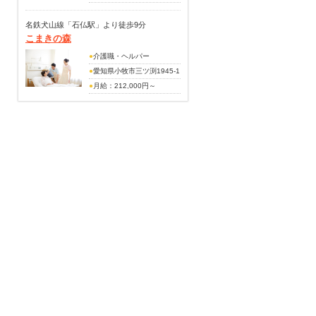
(別途手当)
※初任者研修で経験あり、夜
時間外手当
勤5回で25万前後
名鉄犬山線「石仏駅」より徒歩9分
家族手当
こまきの森
（別途手当）
賞与(前年度実績・年2回・
住宅手当
●
介護職・ヘルパー
4.3ヶ月分支給)
夜勤手当6,000円
●
愛知県小牧市三ツ渕1945-1
賞与あり（昨年度実績・
●
月給：212,000円～
4.00ヶ月）
260,000円
（別途手当）
資格手当10,000円
介護手当10,000円
精勤手当10,000円
皆勤手当10,000円
夜勤手当7,500円/回
交通費支給（月18,000円ま
で）
残業手当
賞与あり（昨年度実績・年2
回・ 3ヵ月分支給)