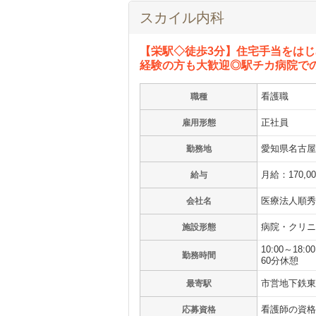
スカイル内科
【栄駅◇徒歩3分】住宅手当をはじ
経験の方も大歓迎◎駅チカ病院で
看護職
職種
正社員
雇用形態
愛知県名古屋市
勤務地
月給：170,0
給与
医療法人順秀
会社名
病院・クリニ
施設形態
10:00～18:00
勤務時間
60分休憩
市営地下鉄東
最寄駅
看護師の資格
応募資格