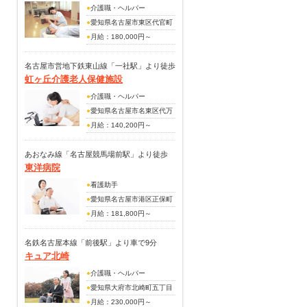
処遇改善手当
●
介護職・ヘルパー
職能手当 20,000円～
交通費
●
愛知県名古屋市東区代官町
30,000円
3番2号
●
月給：180,000円～
処遇改善手当 5,000円～
219,500円
5,000円
（手当内訳）
名古屋市営地下鉄東山線「一社駅」より徒歩
（その他手当）
虹ヶ丘介護老人保健施設
勤務手当：10,000円～
17分
住宅手当15,000円
15,000円
日勤手当：
●
介護職・ヘルパー
資格手当：5,000円～5,000
（土曜・日曜各2回出勤で算
●
愛知県名古屋市名東区代万
円
出）
町3-11－2
●
月給：140,200円～
処遇改善：15,000円～
土曜＠500円 日曜＠1,000円
191,100円
25,000円
（別途手当）
あおなみ線「名古屋競馬場前駅」より徒歩
（別途手当）
東洋病院
調整手当30,000円
10分
夜勤手当：8000円／回
夜勤手当6000円/回
●
看護助手
研修手当：2000円～4000円
資格手当8,000円(介護福祉
●
愛知県名古屋市港区正保町
／回
士)
三丁目38番地
●
月給：181,800円～
賞与あり（年2回・2,75ヶ月
住宅手当20,000円
(手当内訳)
分支給）
扶養手当
夜勤手当：平日6,200円/回・
名鉄名古屋本線「前後駅」より車で9分
賞与年あり(昨年度実績・年2
キュア北崎
土日祝日7,400円/回(月4回程
回・5.6ヵ月分支給)
度)
●
介護職・ヘルパー
調整手当：7,000円～
●
愛知県大府市北崎町五丁目
病棟手当：10,000円
55番地
●
月給：230,000円～