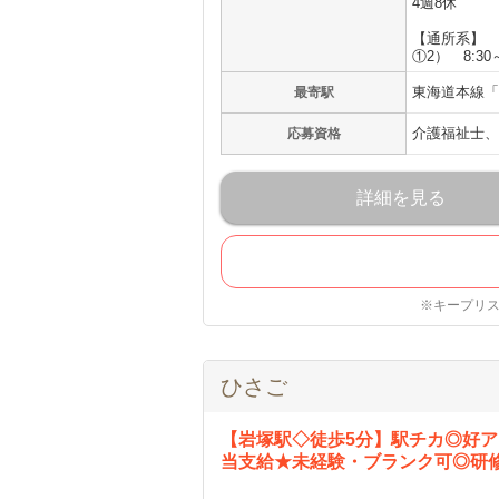
4週8休
【通所系】
①2） 8:30～
東海道本線「
最寄駅
介護福祉士、
応募資格
詳細を見る
※キープリ
ひさご
【岩塚駅◇徒歩5分】駅チカ◎好ア
当支給★未経験・ブランク可◎研