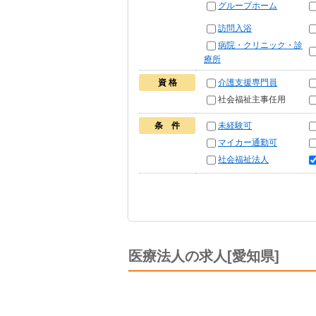
グループホーム
訪問入浴
病院・クリニック・診
療所
資 格
介護支援専門員
社会福祉主事任用
条 件
未経験可
マイカー通勤可
社会福祉法人
医療法人の求人[愛知県]