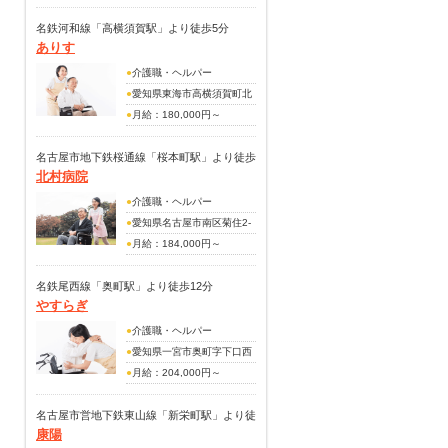
240,000円
(別途手当)
名鉄河和線「高横須賀駅」より徒歩5分
ありす
賞与あり(作年度実績・年2
回・又は70,000円～
●
介護職・ヘルパー
120,000円)
●
愛知県東海市高横須賀町北
池田18-1
●
月給：180,000円～
200,000円
名古屋市地下鉄桜通線「桜本町駅」より徒歩
北村病院
3分
●
介護職・ヘルパー
●
愛知県名古屋市南区菊住2-
4-12
●
月給：184,000円～
230,000円
※住宅手当・休日手当2回分
名鉄尾西線「奥町駅」より徒歩12分
やすらぎ
を含む
（手当内訳）
●
介護職・ヘルパー
月給：168,000円～213,000
●
愛知県一宮市奥町字下口西
円
74番地の1
●
月給：204,000円～
（上記月給に含まれる手当内
222,000円
訳）
名古屋市営地下鉄東山線「新栄町駅」より徒
日勤（土日）手当 3,000円
康陽
夜勤手当
歩12分
～3,000円