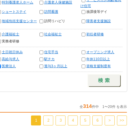
サービス付き高齢者向
特別養護老人ホーム
介護老人保健施設
け住宅
ショートステイ
訪問看護
放課後等デイ
地域包括支援センター
訪問リハビリ
障害者支援施設
介護福祉士
社会福祉士
初任者研修
実務者研修
土日祝日休み
住宅手当
オープニング求人
高給与求人
駅チカ
年休110日以上
医療法人
賞与3ヶ月以上
資格支援制度有
314
全
件中 1〜20件 を表示
1
2
3
4
5
6
>
>>