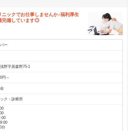
リニックでお仕事しませんか♪福利厚生
場完備しています◎
パー
浅野字居森野75-1
00円～
会
ック・診療所
00
00
:00
9:00
0分