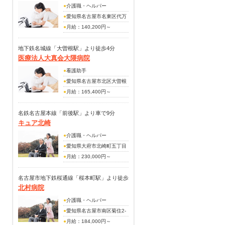
●
介護職・ヘルパー
●
愛知県名古屋市名東区代万
町3-11－2
●
月給：140,200円～
191,100円
（別途手当）
地下鉄名城線「大曽根駅」より徒歩4分
医療法人大真会大隈病院
調整手当30,000円
夜勤手当6000円/回
●
看護助手
資格手当8,000円(介護福祉
●
愛知県名古屋市北区大曽根
士)
2-9-34
●
月給：165,400円～
住宅手当20,000円
242,400円
扶養手当
(手当内訳)
名鉄名古屋本線「前後駅」より車で9分
賞与年あり(昨年度実績・年2
キュア北崎
職務手当：5,000～10,000円
回・5.6ヵ月分支給)
皆勤手当：5,000円
●
介護職・ヘルパー
(別途手当)
●
愛知県大府市北崎町五丁目
住宅手当
55番地
●
月給：230,000円～
賞与あり(昨年度実績・年2
※初任者研修で経験あり、夜
回・4,00ヵ月分支給)
勤5回で25万前後
名古屋市地下鉄桜通線「桜本町駅」より徒歩
北村病院
（別途手当）
3分
住宅手当
●
介護職・ヘルパー
夜勤手当6,000円
●
愛知県名古屋市南区菊住2-
賞与あり（昨年度実績・
4-12
●
月給：184,000円～