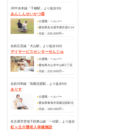
222,000円
JR中央本線「千種駅」より徒歩3分
あんしんせいかつ葵
夜勤手当
処遇改善手当
●
介護職・ヘルパー
交通費
●
愛知県名古屋市東区葵3-14-
3
●
月給：226,000円～
(手当内訳)
夜勤手当4回分
名鉄広見線「犬山駅」より徒歩10分
デイサービスセンターせんじゅ
資格手当
(別途手当)
●
介護職・ヘルパー
グレード手当
●
愛知県犬山市中山町1丁目
こども手当
38番地
●
月給：220,000円～
240,000円
(別途手当)
名鉄河和線「高横須賀駅」より徒歩5分
ありす
賞与あり(作年度実績・年2
回・又は70,000円～
●
介護職・ヘルパー
120,000円)
●
愛知県東海市高横須賀町北
池田18-1
●
月給：180,000円～
200,000円
名古屋市営地下鉄東山線「一社駅」より徒歩
虹ヶ丘介護老人保健施設
17分