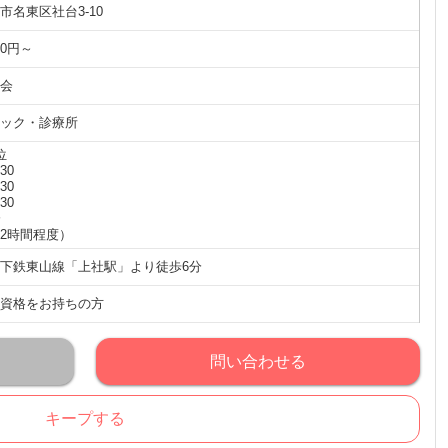
市名東区社台3-10
00円～
会
ック・診療所
位
:30
:30
:30
分
2時間程度）
下鉄東山線「上社駅」より徒歩6分
資格をお持ちの方
問い合わせる
キープする