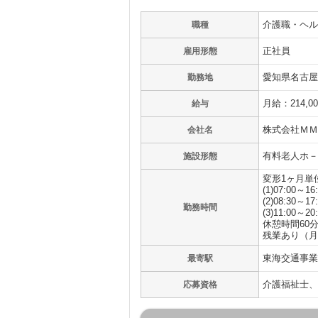
介護職・ヘル
職種
正社員
雇用形態
愛知県名古屋市
勤務地
月給：214,0
給与
株式会社ＭＭ
会社名
有料老人ホ－
施設形態
変形1ヶ月単
(1)07:00～16
(2)08:30～17
勤務時間
(3)11:00～20
休憩時間60
残業あり（月
東海交通事業
最寄駅
介護福祉士、
応募資格