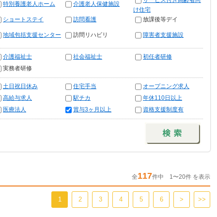
サービス付き高齢者向
特別養護老人ホーム
介護老人保健施設
け住宅
ショートステイ
訪問看護
放課後等デイ
地域包括支援センター
訪問リハビリ
障害者支援施設
介護福祉士
社会福祉士
初任者研修
実務者研修
土日祝日休み
住宅手当
オープニング求人
高給与求人
駅チカ
年休110日以上
医療法人
賞与3ヶ月以上
資格支援制度有
117
全
件中 1〜20件 を表示
1
2
3
4
5
6
>
>>