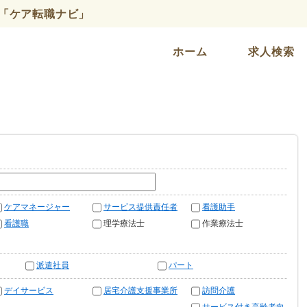
「ケア転職ナビ」
ホーム
求人検索
ケアマネージャー
サービス提供責任者
看護助手
看護職
理学療法士
作業療法士
派遣社員
パート
デイサービス
居宅介護支援事業所
訪問介護