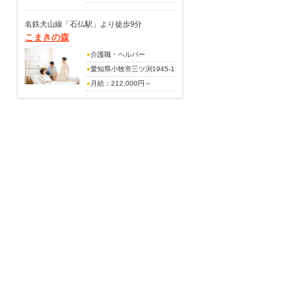
4.00ヶ月）
230,000円
※住宅手当・休日手当2回分
名鉄犬山線「石仏駅」より徒歩9分
こまきの森
を含む
（手当内訳）
●
介護職・ヘルパー
月給：168,000円～213,000
●
愛知県小牧市三ツ渕1945-1
円
●
月給：212,000円～
（上記月給に含まれる手当内
260,000円
訳）
（別途手当）
日勤（土日）手当 3,000円
資格手当10,000円
～3,000円
介護手当10,000円
職能手当 20,000円～
精勤手当10,000円
30,000円
皆勤手当10,000円
処遇改善手当 5,000円～
夜勤手当7,500円/回
5,000円
交通費支給（月18,000円ま
（その他手当）
で）
住宅手当15,000円
残業手当
日勤手当：
賞与あり（昨年度実績・年2
（土曜・日曜各2回出勤で算
回・ 3ヵ月分支給)
出）
土曜＠500円 日曜＠1,000円