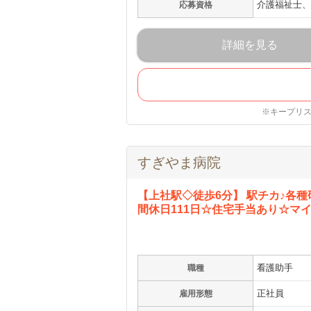
介護福祉士、
応募資格
詳細を見る
※キープリ
すぎやま病院
【上社駅◇徒歩6分】 駅チカ♪各種
間休日111日☆住宅手当あり☆マ
看護助手
職種
正社員
雇用形態