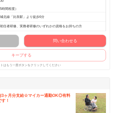
:30
分
5時間程度）
城北線「比良駅」より徒歩6分
初任者研修、実務者研修のいずれかの資格をお持ちの方
問い合わせる
キープする
ストはもう一度ボタンをクリックしてください
3ヶ月分支給☆マイカー通勤OK◎有料
です！