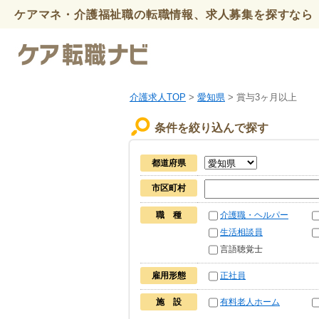
ケアマネ・介護福祉職の転職情報、求人募集を探すなら 
介護求人TOP
>
愛知県
> 賞与3ヶ月以上
条件を絞り込んで探す
都道府県
市区町村
職 種
介護職・ヘルパー
生活相談員
言語聴覚士
雇用形態
正社員
施 設
有料老人ホーム