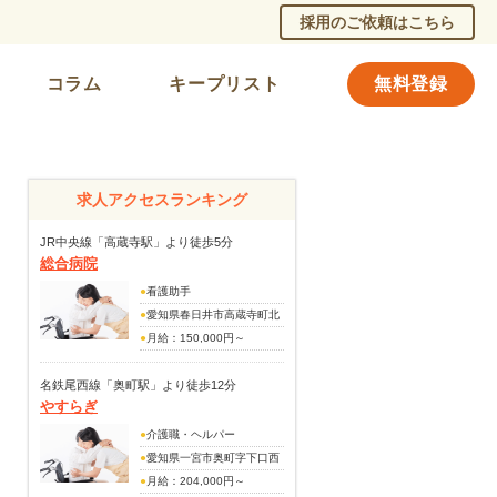
採用のご依頼はこちら
コラム
キープリスト
無料登録
求人アクセスランキング
JR中央線「高蔵寺駅」より徒歩5分
総合病院
●
看護助手
●
愛知県春日井市高蔵寺町北
2丁目52番地
●
月給：150,000円～
(別途手当)
職務手当：13,000円
名鉄尾西線「奥町駅」より徒歩12分
やすらぎ
賞与あり(昨年度実績・年2
回)
●
介護職・ヘルパー
●
愛知県一宮市奥町字下口西
74番地の1
●
月給：204,000円～