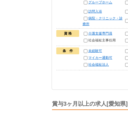
グループホーム
訪問入浴
病院・クリニック・診
療所
資 格
介護支援専門員
社会福祉主事任用
条 件
未経験可
マイカー通勤可
社会福祉法人
賞与3ヶ月以上の求人[愛知県]