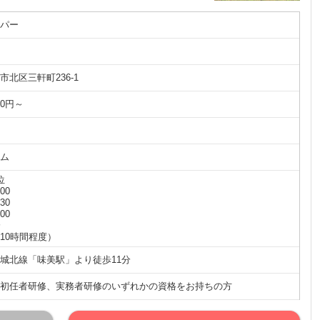
パー
北区三軒町236-1
00円～
ム
位
:00
:30
:00
分
10時間程度）
城北線「味美駅」より徒歩11分
初任者研修、実務者研修のいずれかの資格をお持ちの方