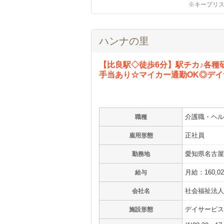
※キープリ
ハンナの里
【比良駅◇徒歩6分】駅チカ♪各種
手当あり☆マイカー通勤OK◎デ
介護職・ヘル
職種
正社員
雇用形態
愛知県名古屋
勤務地
月給：160,0
給与
社会福祉法人
会社名
デイサービス
施設形態