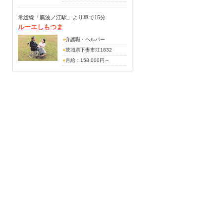
182,200円
賞与(前年度実績・年2回・計
（手当内訳）
常総線「騰波ノ江駅」より車で15分
3.6ヶ月分支給)
ルーエしもつま
職務手当：7,000円～7,000
円
●
介護職・ヘルパー
特別手当：5,000円～5,000
●
茨城県下妻市江1832
円
●
月給：158,000円～
（別途手当）
178,000円
当直手当：（1回）10,000円
（手当内訳）
皆勤手当：10,000円
処遇改善手当：12,000円～
調整手当：～30,000円
12,000円
扶養手当あり
介護福祉士手当：4,000円
介護職員処遇改善金あり
夜勤手当：9,000円／回
賞与あり（前年度実績・年2
（別途手当）
回・計3.60月分支給）
賞与あり（前年度実績・年2
回・計4.10月分支給）