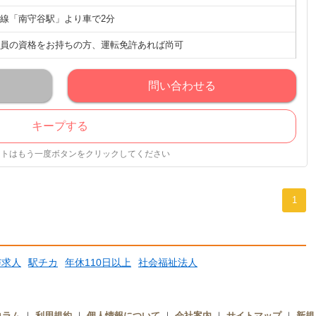
線「南守谷駅」より車で2分
員の資格をお持ちの方、運転免許あれば尚可
問い合わせる
キープする
ストはもう一度ボタンをクリックしてください
1
与求人
駅チカ
年休110日以上
社会福祉法人
コラム
｜
利用規約
｜
個人情報について
｜
会社案内
｜
サイトマップ
｜
新規