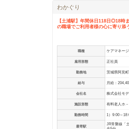
わかぐり
【土浦駅】年間休日118日◎18
の職場でご利用者様の心に寄り添
ケアマネージ
職種
正社員
雇用形態
茨城県阿見町
勤務地
月給：204,4
給与
株式会社モデ
会社名
有料老人ホ－
施設形態
1）9:00～1
勤務時間
JR常磐線「
最寄駅
歩5分