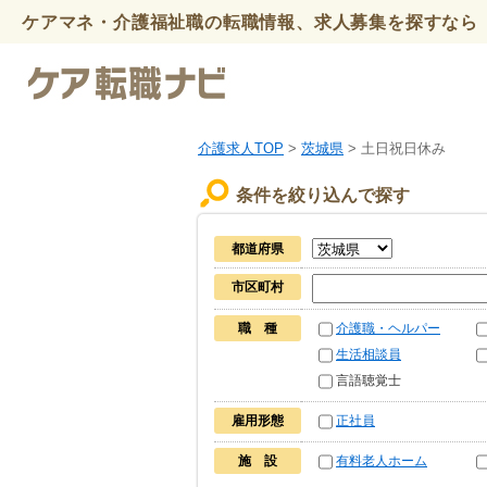
ケアマネ・介護福祉職の転職情報、求人募集を探すなら 
介護求人TOP
>
茨城県
> 土日祝日休み
条件を絞り込んで探す
都道府県
市区町村
職 種
介護職・ヘルパー
生活相談員
言語聴覚士
雇用形態
正社員
施 設
有料老人ホーム