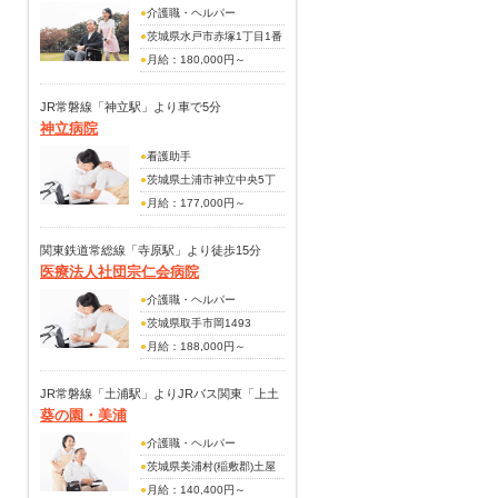
処遇改善加算年2回支給
●
介護職・ヘルパー
資格手当 15,000円
●
茨城県水戸市赤塚1丁目1番
役職手当 18,000円
地ﾐｵｽﾋﾞﾙ3階
●
月給：180,000円～
賞与あり（年2回・又は20万
250,000円
円～24万円支給）
※夜勤手当(5回分)を含む
JR常磐線「神立駅」より車で5分
神立病院
(別途内訳)
職種手当：22,000円～
●
看護助手
25,000円
●
茨城県土浦市神立中央5丁
処遇改善手当：10,000円～
目4-20
●
月給：177,000円～
25,000円
252,000円
食事手当：3,000円
(手当内訳)
関東鉄道常総線「寺原駅」より徒歩15分
皆勤手当：10,000円
医療法人社団宗仁会病院
夜勤手当：8,000円/回(月4回
夜勤手当：7,000円～10,000
程度)
●
介護職・ヘルパー
円
職群手当：3,000円～18,000
●
茨城県取手市岡1493
住宅手当：10,000円～
円
●
月給：188,000円～
15,000円
処遇改善手当：2,000円
242,700円
家族手当：5,000円～10,000
(別途手当)
(手当内訳)
JR常磐線「土浦駅」よりJRバス関東「上土
円
時間外手当
葵の園・美浦
各種手当
屋」下車徒歩2分
残業手当
家族手当
当直手当：8,000円/4回分
賞与あり(昨年度実績・年2
●
介護職・ヘルパー
配偶者：18,000円
(別途手当)
回・2,00ヵ月分支給)
●
茨城県美浦村(稲敷郡)土屋
子供：6,000円/人
賞与あり(年2回)
字山下1979番地
●
月給：140,400円～
住宅手当：1上限20,000円