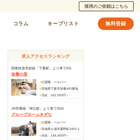
採用のご依頼はこちら
コラム
キープリスト
無料登録
求人アクセスランキング
関東鉄道常総線「下妻駅」より車で6分
加養の里
●
介護職・ヘルパー
●
茨城県下妻市加養493番地
●
月給：182,000円～
191,000円
(手当内訳)
JR常磐線「神立駅」より車で20分
グループホームきずな
特殊業務手当15,000円
処遇改善交付金手当20,000
●
介護職・ヘルパー
円
●
茨城県土浦市粟野町1852-1
賞与あり (前年度実績・年2
●
月給：148,400円～
回・計3.1月分)