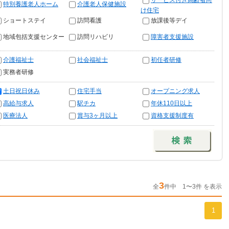
サービス付き高齢者向
特別養護老人ホーム
介護老人保健施設
け住宅
ショートステイ
訪問看護
放課後等デイ
地域包括支援センター
訪問リハビリ
障害者支援施設
介護福祉士
社会福祉士
初任者研修
実務者研修
土日祝日休み
住宅手当
オープニング求人
高給与求人
駅チカ
年休110日以上
医療法人
賞与3ヶ月以上
資格支援制度有
3
全
件中 1〜3件 を表示
1