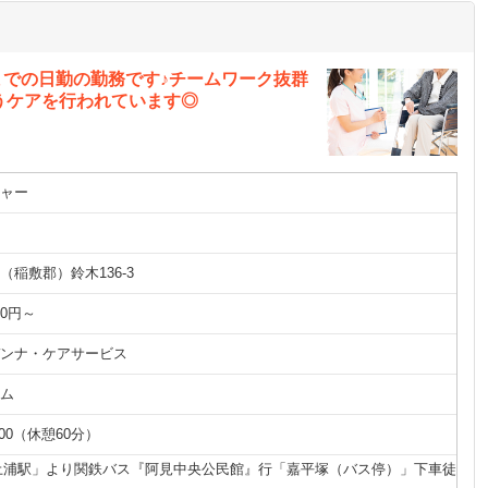
時までの日勤の勤務です♪チームワーク抜群
うケアを行われています◎
ャー
（稲敷郡）鈴木136-3
00円～
ンナ・ケアサービス
ム
8:00（休憩60分）
土浦駅」より関鉄バス『阿見中央公民館』行「嘉平塚（バス停）」下車徒