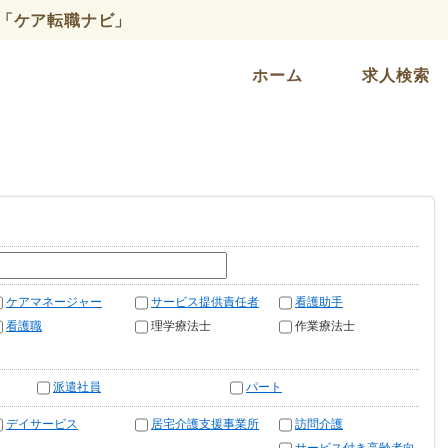
「ケア転職ナビ」
ホーム
求人検索
ケアマネージャー
サービス提供責任者
看護助手
看護職
理学療法士
作業療法士
派遣社員
パート
デイサービス
居宅介護支援事業所
訪問介護