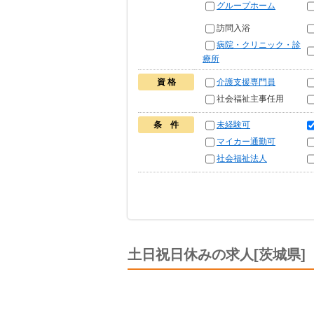
グループホーム
訪問入浴
病院・クリニック・診
療所
資 格
介護支援専門員
社会福祉主事任用
条 件
未経験可
マイカー通勤可
社会福祉法人
土日祝日休みの求人[茨城県]