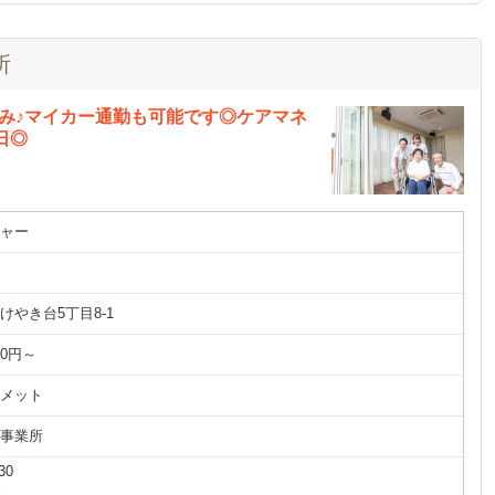
所
み♪マイカー通勤も可能です◎ケアマネ
日◎
ャー
けやき台5丁目8-1
00円～
メット
事業所
30
分