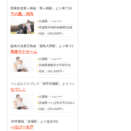
159,400円
(手当内訳)
関東鉄道竜ヶ崎線「竜ヶ崎駅」より車で10
千の風・河内
調整手当：3,000円
分
(別途手当)
●
介護職・ヘルパー
夜勤手当：5000円／1回
●
茨城県河内町(稲敷郡)生板
扶養手当：5000円～
4627
●
月給：139,000円～
住宅手当(家賃の半額上限
217,000円
25,000円)
(手当内訳)
臨海大洗鹿児島線「鹿島大野駅」より車で2
資格手当(介護福祉士)
和泉サナホーム
調整手当：155,000円～
分
処遇改善手当(5・7・12月)
233,000円
●
介護職・ヘルパー
(別途手当)
●
茨城県鹿嶋市大字和字治
住宅手当：6,000円～15,000
825-5
●
月給：162,400円～
円
213,250円
扶養手当
(手当内訳)
つくばエクスプレス「研究学園駅」よりつく
資格手当：500円～10,000
なでしこ
処遇改善手当：11,000円
ばバス「北部工業団地中央」下車徒歩6分
円
(別途手当)
●
介護職・ヘルパー
夜勤手当：5,000円/回
夜勤手当6,000円/1回
●
茨城県つくば市水守2228-2
準夜勤手当：800円/回
資格手当(初任者研修修了
●
月給：155,000円～
早・遅手当：500円/回
者：5,000円・介護福祉士：
246,000円（経験により優
賞与あり(年2回・計3.50ヶ月
13,000円)
遇）
JR常磐線「赤塚駅」より徒歩3分
分支給)
賞与あり(年2回・計3.00月
べるびー水戸
（別途手当）
分)