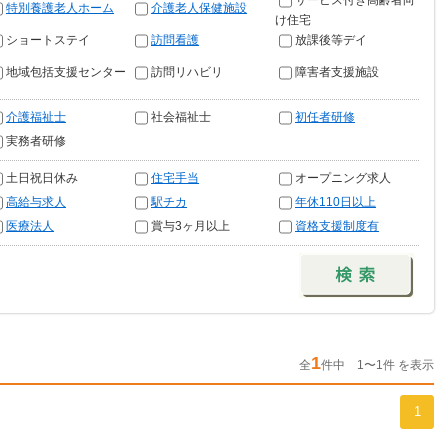
サービス付き高齢者向
特別養護老人ホーム
介護老人保健施設
け住宅
ショートステイ
訪問看護
放課後等デイ
地域包括支援センター
訪問リハビリ
障害者支援施設
介護福祉士
社会福祉士
初任者研修
実務者研修
土日祝日休み
住宅手当
オープニング求人
高給与求人
駅チカ
年休110日以上
医療法人
賞与3ヶ月以上
資格支援制度有
1
全
件中 1〜1件 を表示
1