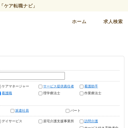
「ケア転職ナビ」
ホーム
求人検索
ケアマネージャー
サービス提供責任者
看護助手
看護職
理学療法士
作業療法士
派遣社員
パート
デイサービス
居宅介護支援事業所
訪問介護