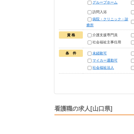
グループホーム
訪問入浴
病院・クリニック・診
療所
資 格
介護支援専門員
社会福祉主事任用
条 件
未経験可
マイカー通勤可
社会福祉法人
看護職の求人[山口県]