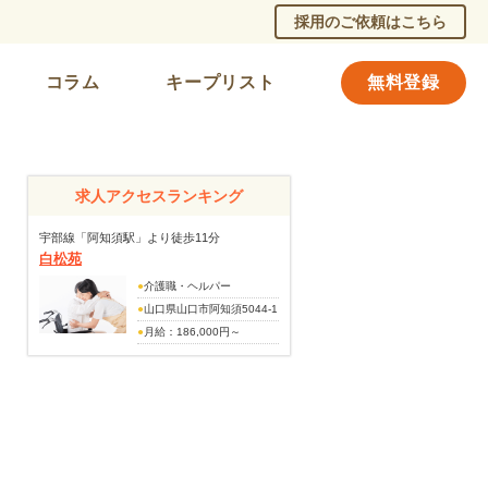
採用のご依頼はこちら
コラム
キープリスト
無料登録
求人アクセスランキング
宇部線「阿知須駅」より徒歩11分
白松苑
●
介護職・ヘルパー
●
山口県山口市阿知須5044-1
●
月給：186,000円～
229,000円
※夜勤手当（4回分）を含む
月給：158,000円～201,000
円
（手当内訳）
特殊業務手当 10,000円～
19,000円