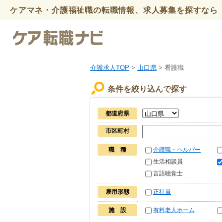
ケアマネ・介護福祉職の転職情報、求人募集を探すなら 
介護求人TOP
>
山口県
> 看護職
条件を絞り込んで探す
都道府県
市区町村
職 種
介護職・ヘルパー
生活相談員
言語聴覚士
雇用形態
正社員
施 設
有料老人ホーム