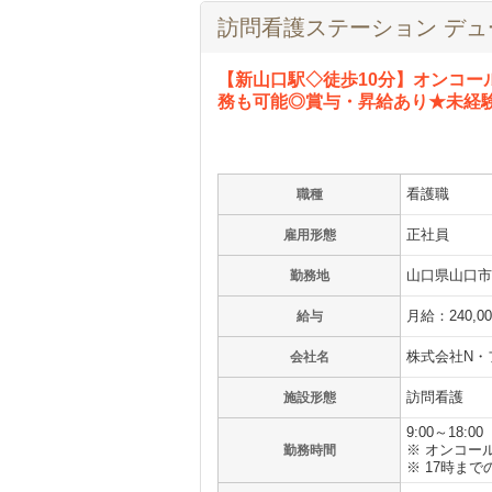
訪問看護ステーション デュ
【新山口駅◇徒歩10分】オンコー
務も可能◎賞与・昇給あり★未経
看護職
職種
正社員
雇用形態
山口県山口市小
勤務地
月給：240,0
給与
株式会社N・
会社名
訪問看護
施設形態
9:00～18:00
※ オンコー
勤務時間
※ 17時ま