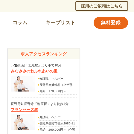
採用のご依頼はこちら
コラム
キープリスト
無料登録
求人アクセスランキング
JR飯田線「北殿駅」より車で10分
みなみみのわふれあいの里
●
介護職・ヘルパー
●
長野県南箕輪村（上伊那
郡）1634-349
●
月給：170,000円～
170,000円
（手当内訳）
長野電鉄長野線「柳原駅」より徒歩4分
フランセーズ悠
資格手当25,000円～30,000
円
●
介護職・ヘルパー
●
長野県長野市柳原2080-11
●
月給：200,000円～（介護