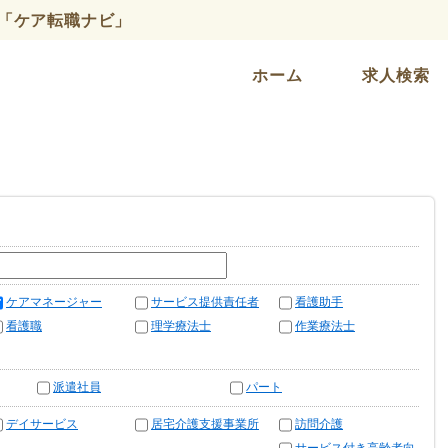
「ケア転職ナビ」
ホーム
求人検索
ケアマネージャー
サービス提供責任者
看護助手
看護職
理学療法士
作業療法士
派遣社員
パート
デイサービス
居宅介護支援事業所
訪問介護