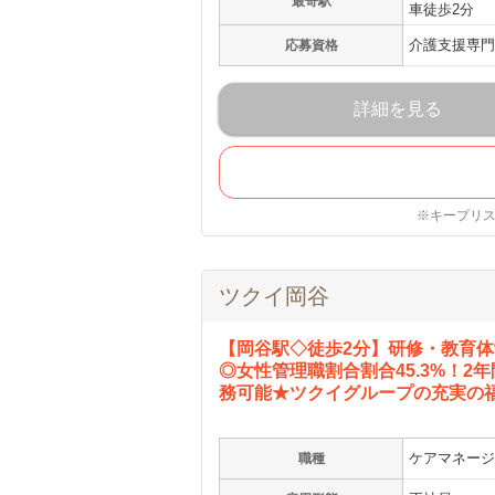
最寄駅
車徒歩2分
介護支援専門
応募資格
詳細を見る
※キープリ
ツクイ岡谷
【岡谷駅◇徒歩2分】研修・教育体
◎女性管理職割合割合45.3%！2
務可能★ツクイグループの充実の
ケアマネージ
職種