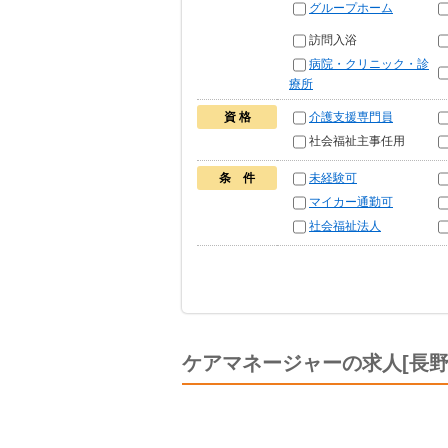
グループホーム
訪問入浴
病院・クリニック・診
療所
資 格
介護支援専門員
社会福祉主事任用
条 件
未経験可
マイカー通勤可
社会福祉法人
ケアマネージャーの求人[長野