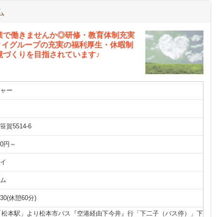
ム
業で働きませんか◎研修・教育体制充実
ツクイグループの充実の福利厚生・休暇制
境づくりを目指されています♪
ャー
賀5514-6
00円～
イ
ム
7:30(休憩60分)
「松本駅」より松本市バス『空港経由下今井』行「下二子（バス停）」下