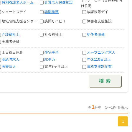
サービス付き高齢者向
特別養護老人ホーム
介護老人保健施設
け住宅
ショートステイ
訪問看護
放課後等デイ
地域包括支援センター
訪問リハビリ
障害者支援施設
介護福祉士
社会福祉士
初任者研修
実務者研修
土日祝日休み
住宅手当
オープニング求人
高給与求人
駅チカ
年休110日以上
医療法人
賞与3ヶ月以上
資格支援制度有
1
全
件中 1〜1件 を表示
1