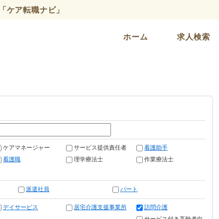
「ケア転職ナビ」
ホーム
求人検索
ケアマネージャー
サービス提供責任者
看護助手
看護職
理学療法士
作業療法士
派遣社員
パート
デイサービス
居宅介護支援事業所
訪問介護