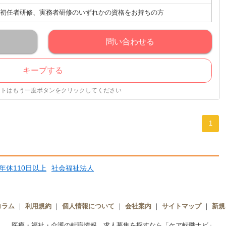
初任者研修、実務者研修のいずれかの資格をお持ちの方
問い合わせる
キープする
ストはもう一度ボタンをクリックしてください
1
年休110日以上
社会福祉法人
コラム
｜
利用規約
｜
個人情報について
｜
会社案内
｜
サイトマップ
｜
新規
医療・福祉・介護の転職情報、求人募集を探すなら「ケア転職ナビ」