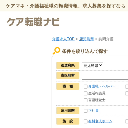
ケアマネ・介護福祉職の転職情報、求人募集を探すなら 
介護求人TOP
>
鹿児島県
> 訪問介護
条件を絞り込んで探す
都道府県
市区町村
職 種
介護職・ヘルパー
生活相談員
言語聴覚士
雇用形態
正社員
施 設
有料老人ホーム