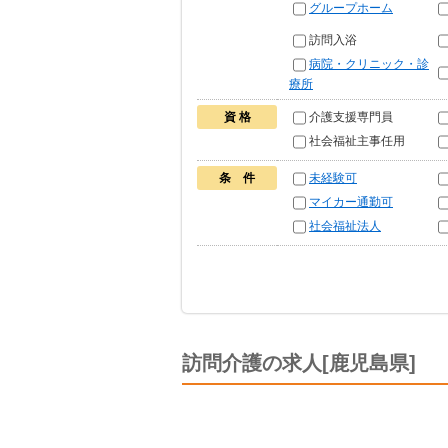
グループホーム
訪問入浴
病院・クリニック・診
療所
資 格
介護支援専門員
社会福祉主事任用
条 件
未経験可
マイカー通勤可
社会福祉法人
訪問介護の求人[鹿児島県]