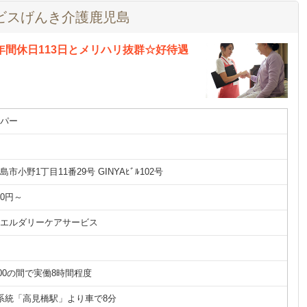
ビスげんき介護鹿児島
年間休日113日とメリハリ抜群☆好待遇
パー
市小野1丁目11番29号 GINYAﾋﾞﾙ102号
00円～
エルダリーケアサービス
：00の間で実働8時間程度
系統「高見橋駅」より車で8分