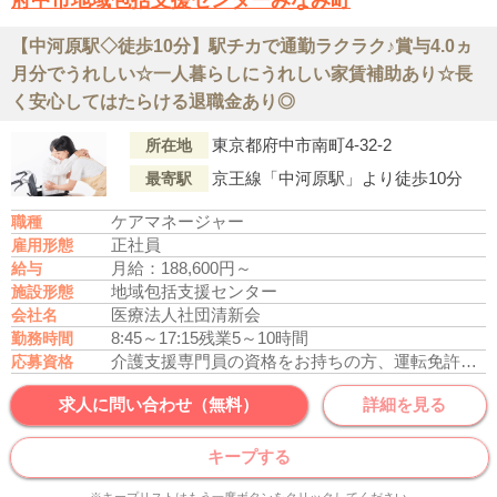
府中市地域包括支援センターみなみ町
【中河原駅◇徒歩10分】駅チカで通勤ラクラク♪賞与4.0ヵ
月分でうれしい☆一人暮らしにうれしい家賃補助あり☆長
く安心してはたらける退職金あり◎
東京都府中市南町4-32-2
所在地
京王線「中河原駅」より徒歩10分
最寄駅
ケアマネージャー
職種
正社員
雇用形態
月給：188,600円～
給与
地域包括支援センター
施設形態
医療法人社団清新会
会社名
8:45～17:15
残業5～10時間
勤務時間
介護支援専門員の資格をお持ちの方、運転免許あれば尚可
応募資格
求人に問い合わせ（無料）
詳細を見る
キープする