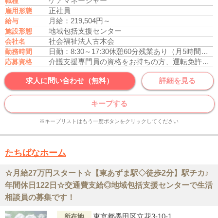
ケアマネージャー
職種
正社員
雇用形態
月給：219,504円～
給与
地域包括支援センター
施設形態
社会福祉法人古木会
会社名
日勤：8:30～17:30
休憩60分
残業あり（月5時間程度）
勤務時間
介護支援専門員の資格をお持ちの方、運転免許あれば尚可
応募資格
求人に問い合わせ（無料）
詳細を見る
キープする
※キープリストはもう一度ボタンをクリックしてください
たちばなホーム
☆月給27万円スタート☆【東あずま駅◇徒歩2分】駅チカ♪
年間休日122日☆交通費支給◎地域包括支援センターで生活
相談員の募集です！
東京都墨田区立花3-10-1
所在地