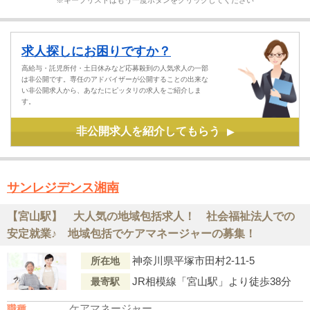
※キープリストはもう一度ボタンをクリックしてください
求人探しにお困りですか？
高給与・託児所付・土日休みなど応募殺到の人気求人の一部
は非公開です。専任のアドバイザーが公開することの出来な
い非公開求人から、あなたにピッタリの求人をご紹介しま
す。
非公開求人を紹介してもらう
▶
サンレジデンス湘南
【宮山駅】 大人気の地域包括求人！ 社会福祉法人での
安定就業♪ 地域包括でケアマネージャーの募集！
神奈川県平塚市田村2-11-5
所在地
JR相模線「宮山駅」より徒歩38分
最寄駅
ケアマネージャー
職種