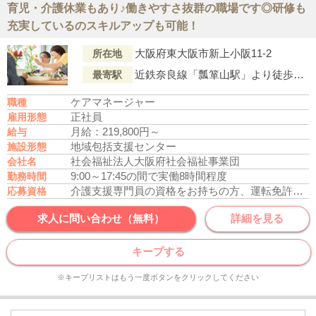
育児・介護休業もあり♪働きやすさ抜群の職場です◎研修も
充実しているのスキルアップも可能！
大阪府東大阪市新上小阪11-2
所在地
近鉄奈良線「瓢箪山駅」より徒歩12分
最寄駅
ケアマネージャー
職種
正社員
雇用形態
月給：219,800円～
給与
地域包括支援センター
施設形態
社会福祉法人大阪府社会福祉事業団
会社名
9:00～17:45の間で実働8時間程度
勤務時間
介護支援専門員の資格をお持ちの方、運転免許あれば尚可
応募資格
求人に問い合わせ（無料）
詳細を見る
キープする
※キープリストはもう一度ボタンをクリックしてください