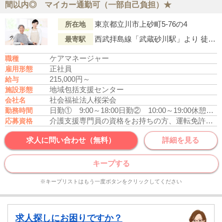
間以内◎ マイカー通勤可（一部自己負担）★
東京都立川市上砂町5-76の4
所在地
西武拝島線「武蔵砂川駅」より 徒歩7分
最寄駅
ケアマネージャー
職種
正社員
雇用形態
215,000円～
給与
地域包括支援センター
施設形態
社会福祉法人桜栄会
会社名
日勤① 9:00～18:00
日勤② 10:00～19:00
休憩時間：60分
勤務時間
介護支援専門員の資格をお持ちの方、運転免許あれば尚可
応募資格
求人に問い合わせ（無料）
詳細を見る
キープする
※キープリストはもう一度ボタンをクリックしてください
求人探しにお困りですか？