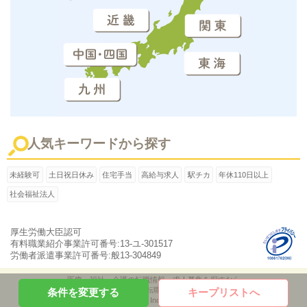
近畿
関東
中国・四国
東海
九州
人気キーワードから探す
未経験可
土日祝日休み
住宅手当
高給与求人
駅チカ
年休110日以上
社会福祉法人
厚生労働大臣認可
有料職業紹介事業許可番号:13-ユ-301517
労働者派遣事業許可番号:般13-304849
医療・福祉・介護の転職情報、求人募集を探すなら
「ケア転職ナビ」
条件を変更する
キープリストへ
Copyright © Pleiades Inc All Rights Reserved.