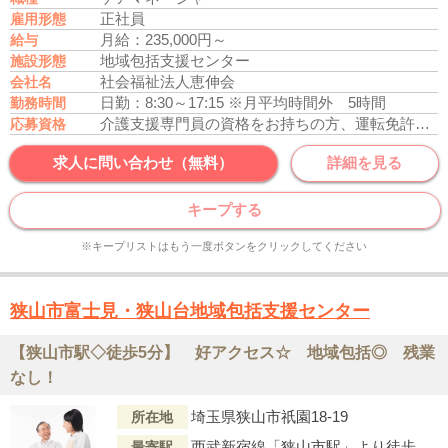
正社員
雇用形態
月給：235,000円～
給与
地域包括支援センター
施設形態
社会福祉法人恵伸会
会社名
日勤：8:30～17:15
※月平均時間外 5時間
勤務時間
介護支援専門員の資格をお持ちの方、運転免許あれば尚可
応募資格
求人に問い合わせ（無料）
詳細を見る
キープする
※キープリストはもう一度ボタンをクリックしてください
狭山市富士見・狭山台地域包括支援センター
【狭山市駅◇徒歩5分】 好アクセス☆ 地域包括◎ 残業
なし！
埼玉県狭山市祇園18-19
所在地
西武新宿線「狭山市駅」より徒歩5分
最寄駅