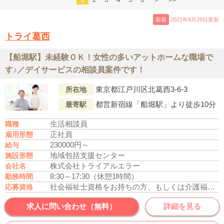
新着
2021年8月29日更新
トライ葛西
【船堀駅】未経験ＯＫ！女性の多いアットホームな職場で
す♪／デイサービスの相談員案件です！
東京都江戸川区北葛西3-6-3
所在地
都営新宿線「船堀駅」より徒歩10分
最寄駅
生活相談員
職種
正社員
雇用形態
230000円～
給与
地域包括支援センター
施設形態
株式会社トライアルエラー
会社名
8:30～17:30（休憩1時間）
勤務時間
社会福祉士資格をお持ちの方、もしくは介護福祉士資格をお持ちの方
応募資格
求人に問い合わせ（無料）
詳細を見る