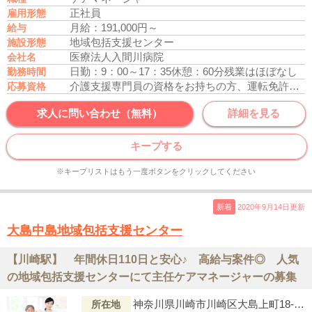
正社員
雇用形態
月給：191,000円～
給与
地域包括支援センター
施設形態
医療法人入間川病院
会社名
日勤：9：00～17：35
休憩：60分
残業はほぼなし
勤務時間
介護支援専門員の資格をお持ちの方、運転免許あれば尚可
応募資格
求人に問い合わせ（無料）
詳細を見る
キープする
※キープリストはもう一度ボタンをクリックしてください
新着
2020年9月14日更新
大島中島地域包括支援センター
【川崎駅】 年間休日110日と安心♪ 高給与案件◎ 人気
の地域包括支援センターにて主任ケアマネージャーの募集
神奈川県川崎市川崎区大島上町18-1サニークレイン201号
所在地