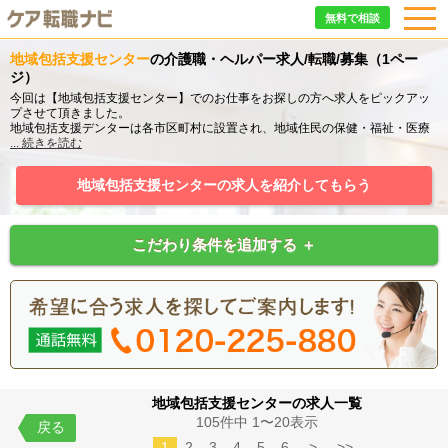
無料で相談
地域包括支援センター
の介護職・ヘルパー求人/転職/募集（1ペー
ジ）
今回は【地域包括支援センター】でのお仕事をお探しの方へ求人をピックアッ
プさせて頂きました。
地域包括支援デンターは各市区町村に設置され、地域住民の保健・福祉・医療
の向上、虐待防止、介護予防マネジメントなどを総合的に行う機関となってい
...
続きを読む
ます。
保健師の方や主任ケアマネジャー、社会福祉士の方たちが専門性を生かして連
地域包括支援センターの求人を紹介してもらう
携を取りながら働いていらっしゃいます。
介護の業界では最も高給与の求人が多く、専門性を高めたい方、資格を取得し
キャリアアップをお考えの方々にピッタリの求人です！
こだわり条件を追加する ＋
地域包括支援センターの求人一覧
105件中 1〜20表示
戻る
1
2
3
4
5
6
>
>>