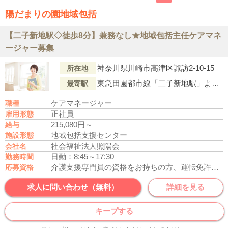
陽だまりの園地域包括
【二子新地駅◇徒歩8分】兼務なし★地域包括主任ケアマネ
ージャー募集
神奈川県川崎市高津区諏訪2-10-15
所在地
東急田園都市線「二子新地駅」より徒歩8分
最寄駅
ケアマネージャー
職種
正社員
雇用形態
215,080円～
給与
地域包括支援センター
施設形態
社会福祉法人照陽会
会社名
日勤：8:45～17:30
勤務時間
介護支援専門員の資格をお持ちの方、運転免許あれば尚可
応募資格
求人に問い合わせ（無料）
詳細を見る
キープする