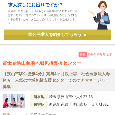
求人探しにお困りですか？
高給与・託児所付・土日休みなど応募殺到の人気求人の一部
は非公開です。専任のアドバイザーが公開することの出来な
い非公開求人から、あなたにピッタリの求人をご紹介しま
す。
非公開求人を紹介してもらう
▶
新着
2020年10月5日更新
富士見狭山台地地域包括支援センター
【狭山市駅◇徒歩4分】賞与4ヶ月以上◎ 社会医療法人母
体★ 人気の地域包括支援センターでのケアマネージャー
募集！
埼玉県狭山市中央4-27-13
所在地
西武新宿線「狭山市駅」より徒歩4分
最寄駅
ケアマネージャー
職種