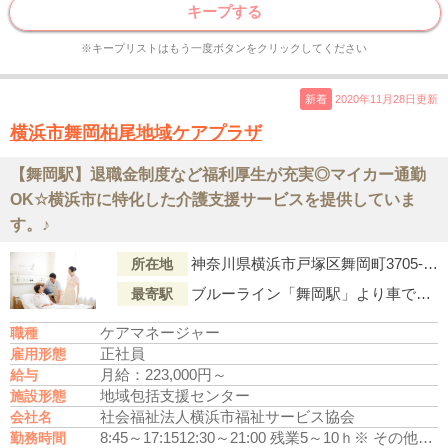
キープする
※キープリストはもう一度ボタンをクリックしてください
新着
2020年11月28日更新
横浜市舞岡柏尾地域ケアプラザ
【舞岡駅】退職金制度など福利厚生が充実◎マイカー通勤
OK☆横浜市に特化した介護支援サービスを提供していま
す。♪
神奈川県横浜市戸塚区舞岡町3705-10
所在地
ブルーライン「舞岡駅」より車で5分
最寄駅
ケアマネージャー
職種
正社員
雇用形態
月給：223,000円～
給与
地域包括支援センター
施設形態
社会福祉法人横浜市福祉サービス協会
会社名
8:45～17:15
12:30～21:00 残業5～10ｈ
※ その他、早番、時差出勤等の制度有
勤務時間