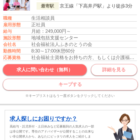
京王線「下高井戸駅」より徒歩3分
最寄駅
生活相談員
職種
正社員
雇用形態
月給：249,000円～
給与
地域包括支援センター
施設形態
社会福祉法人ふきのとうの会
会社名
8:30～17:00
休憩60分
勤務時間
社会福祉士資格をお持ちの方、もしくは介護福祉士資格をお持ちの方
応募資格
求人に問い合わせ（無料）
詳細を見る
キープする
※キープリストはもう一度ボタンをクリックしてください
求人探しにお困りですか？
高給与・託児所付・土日休みなど応募殺到の人気求人の一部
は非公開です。専任のアドバイザーが公開することの出来な
い非公開求人から、あなたにピッタリの求人をご紹介しま