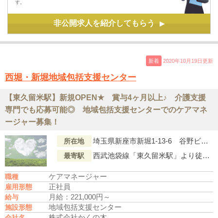
す。
非公開求人を紹介してもらう
▶
新着
2020年10月19日更新
西堀・新堀地域包括支援センター
【東久留米駅】新規OPEN★ 賞与4ヶ月以上♪ 介護支援
専門でも応募可能◎ 地域包括支援センターでのケアマネ
ージャー募集！
埼玉県新座市新堀1-13-6 谷野ビル1Ｆ
所在地
西武池袋線「東久留米駅」より徒歩18分
最寄駅
ケアマネージャー
職種
正社員
雇用形態
月給：221,000円～
給与
地域包括支援センター
施設形態
株式会社かくの木
会社名