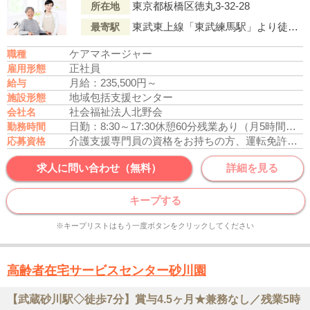
東京都板橋区徳丸3-32-28
所在地
東武東上線「東武練馬駅」より徒歩13分
最寄駅
ケアマネージャー
職種
正社員
雇用形態
月給：235,500円～
給与
地域包括支援センター
施設形態
社会福祉法人北野会
会社名
日勤：8:30～17:30
休憩60分
残業あり（月5時間程度）
勤務時間
介護支援専門員の資格をお持ちの方、運転免許あれば尚可
応募資格
求人に問い合わせ（無料）
詳細を見る
キープする
※キープリストはもう一度ボタンをクリックしてください
高齢者在宅サービスセンター砂川園
【武蔵砂川駅◇徒歩7分】賞与4.5ヶ月★兼務なし／残業5時