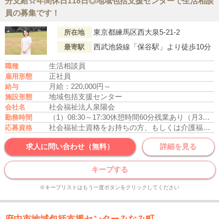
分支給☆年間休日118日◎地域包括支援センターで生活相談
員の募集です！
東京都練馬区西大泉5-21-2
所在地
西武池袋線「保谷駅」より徒歩10分
最寄駅
生活相談員
職種
正社員
雇用形態
月給：220,000円～
給与
地域包括支援センター
施設形態
社会福祉法人泉陽会
会社名
（1）08:30～17:30
休憩時間60分
残業あり（月3時間程度）
勤務時間
社会福祉士資格をお持ちの方、もしくは介護福祉士資格をお持ちの方
応募資格
求人に問い合わせ（無料）
詳細を見る
キープする
※キープリストはもう一度ボタンをクリックしてください