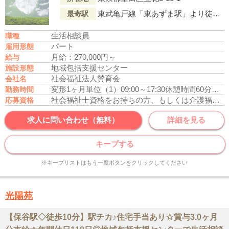
東武亀戸線「東あずま駅」より徒歩2分
最寄駅
生活相談員
職種
パート
雇用形態
月給：270,000円～
給与
地域包括支援センター
施設形態
社会福祉法人賛育会
会社名
変形1ヶ月単位
（1）09:00～17:30
休憩時間60分
残業
勤務時間
社会福祉士資格をお持ちの方、もしくは介護福祉士資格をお持ちの方
応募資格
求人に問い合わせ（無料）
詳細を見る
キープする
※キープリストはもう一度ボタンをクリックしてください
光陽苑
【保谷駅◇徒歩10分】駅チカ♪住宅手当あり☆賞与3.0ヶ月