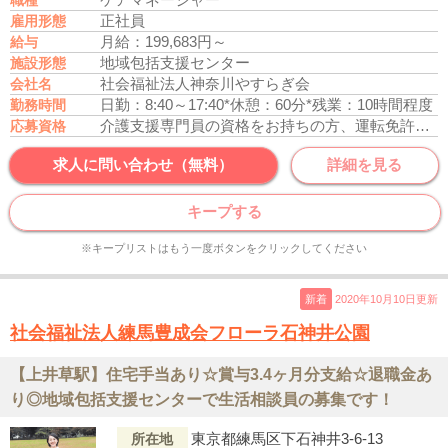
職種
正社員
雇用形態
月給：199,683円～
給与
地域包括支援センター
施設形態
社会福祉法人神奈川やすらぎ会
会社名
日勤：8:40～17:40
*休憩：60分
*残業：10時間程度
勤務時間
介護支援専門員の資格をお持ちの方、運転免許あれば尚可
応募資格
求人に問い合わせ（無料）
詳細を見る
キープする
※キープリストはもう一度ボタンをクリックしてください
新着
2020年10月10日更新
社会福祉法人練馬豊成会フローラ石神井公園
【上井草駅】住宅手当あり☆賞与3.4ヶ月分支給☆退職金あ
り◎地域包括支援センターで生活相談員の募集です！
東京都練馬区下石神井3-6-13
所在地