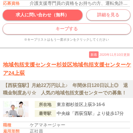
介護支援専門員の資格をお持ちの方、運転免許あれば尚可
応募資格
求人に問い合わせ（無料）
詳細を見る
キープする
※キープリストはもう一度ボタンをクリックしてください
新着
2020年11月10日更新
地域包括支援センター杉並区地域包括支援センターケ
ア24上荻
【西荻窪駅】月給22万円以上♪ 年間休日120日以上◎ 退
職金制度あり☆ 人気の地域包括支援センターでの募集！
東京都杉並区上荻3-16-6
所在地
中央線「西荻窪駅」より徒歩17分
最寄駅
ケアマネージャー
職種
正社員
雇用形態