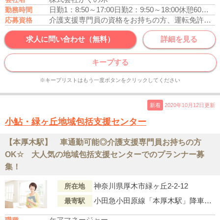
日勤1：8:50～17:00
日勤2：9:50～18:00
休憩60分
残
勤務時間
介護支援専門員の資格をお持ちの方、運転免許あれば尚可
応募資格
求人に問い合わせ（無料）
詳細を見る
キープする
※キープリストはもう一度ボタンをクリックしてください
新着
2020年10月12日更新
小鮎・緑ヶ丘地域包括支援センター
【本厚木駅】 車通勤可能◎介護支援専門員お持ちの方
OK☆ 大人気の地域包括支援センターでのプランナー募
集！
神奈川県厚木市緑ヶ丘2-2-12
所在地
小田急小田原線「本厚木駅」降車、神奈川中央交通バス（厚25）「本厚木駅」より乗車9分、「緑ヶ丘中央」下車、徒歩2分 【計 約20分】
最寄駅
ケアマネージャー