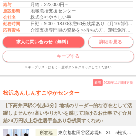
月給：222,000円～
給与
地域包括支援センター
施設形態
株式会社やさしい手
会社名
日勤：9:00～18:00
休憩60分
残業あり（月10時間程度）
勤務時間
介護支援専門員の資格をお持ちの方、運転免許あれば尚可
応募資格
求人に問い合わせ（無料）
詳細を見る
キープする
※キープリストはもう一度ボタンをクリックしてください
新着
2020年11月8日更新
松沢あんしんすこやかセンター
【下高井戸駅◇徒歩3分】地域のリーダー的な存在として活
躍しませんか♪高いやりがいを感じて頂けるお仕事です☆月
給24万円以上◎住居手当あり◎残業すくなめ♪
東京都世田谷区赤堤5－31－5松沢まちづくりセンター内
所在地