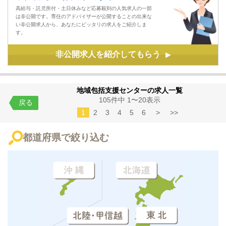
高給与・託児所付・土日休みなど応募殺到の人気求人の一部
は非公開です。専任のアドバイザーが公開することの出来な
い非公開求人から、あなたにピッタリの求人をご紹介しま
す。
非公開求人を紹介してもらう
▶
地域包括支援センターの求人一覧
105件中 1〜20表示
戻る
1
2
3
4
5
6
>
>>
都道府県で絞り込む
沖縄
北海道
東北
北陸・甲信越