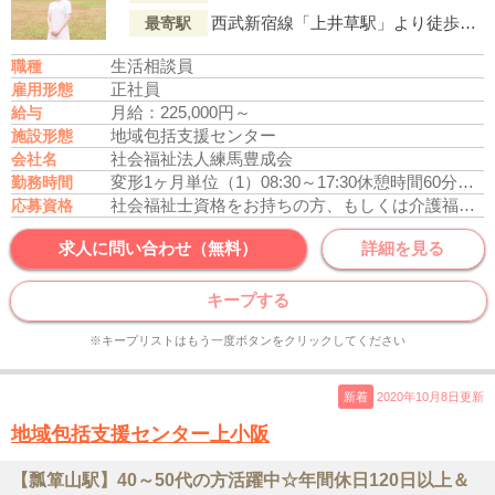
西武新宿線「上井草駅」より徒歩11分
最寄駅
生活相談員
職種
正社員
雇用形態
月給：225,000円～
給与
地域包括支援センター
施設形態
社会福祉法人練馬豊成会
会社名
変形1ヶ月単位
（1）08:30～17:30
休憩時間60分
残業
勤務時間
社会福祉士資格をお持ちの方、もしくは介護福祉士資格をお持ちの方
応募資格
求人に問い合わせ（無料）
詳細を見る
キープする
※キープリストはもう一度ボタンをクリックしてください
新着
2020年10月8日更新
地域包括支援センター上小阪
【瓢箪山駅】40～50代の方活躍中☆年間休日120日以上＆