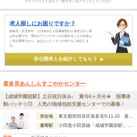
※キープリストはもう一度ボタンをクリックしてください
求人探しにお困りですか？
高給与・託児所付・土日休みなど応募殺到の人気求人の一部
は非公開です。専任のアドバイザーが公開することの出来な
い非公開求人から、あなたにピッタリの求人をご紹介しま
す。
非公開求人を紹介してもらう
▶
喜多見あんしんすこやかセンター
【成城学園前駅】土日祝日休み♪ 賞与4ヶ月分★ 指導体
制バッチリ◎ 人気の地域包括支援センターでの募集！
東京都世田谷区喜多見5-11-10 喜多見複合施設内
所在地
小田急小田原線「成城学園前駅」より徒歩16分
最寄駅