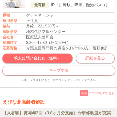
JR「川崎駅」降車、臨港バス（川24鋼管循環線）「川崎駅前」より乗車約6分、「追分」にて下車、徒歩1分 【計 約16分】
最寄駅
ケアマネージャー
職種
正社員
雇用形態
月給：221,520円～
給与
地域包括支援センター
施設形態
医療法人啓和会
会社名
8:30～17:30（休憩60分）
勤務時間
介護支援専門員の資格をお持ちの方、運転免許あれば尚可
応募資格
求人に問い合わせ（無料）
詳細を見る
キープする
※キープリストはもう一度ボタンをクリックしてください
新着
2020年9月12日更新
えびな北高齢者施設
【入谷駅】賞与年2回（3.0ヶ月分支給）☆研修制度が充実