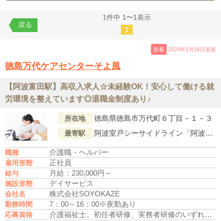
1件中 1〜1表示
戻る
1
新着
2020年1月16日更新
徳島万代ケアセンターそよ風
【阿波富田駅】高収入求人☆未経験OK！安心して働ける就
労環境を整えています◎退職金制度あり♪
徳島県徳島市万代町６丁目－１－３
所在地
阿波室戸シーサイドライン「阿波富田駅」より車で6分
最寄駅
介護職・ヘルパー
職種
正社員
雇用形態
月給：230,000円～
給与
デイサービス
施設形態
株式会社SOYOKAZE
会社名
7：00～16：00※夜勤あり
勤務時間
介護福祉士、初任者研修、実務者研修のいずれかの資格をお持ちの方
応募資格