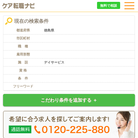
無料で相談
現在の検索条件
都道府県
徳島県
市区町村
職 種
雇用形態
施 設
デイサービス
資 格
条 件
フリーワード
こだわり条件を追加する ＋