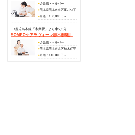
50,000円
●
介護職・ヘルパー
夜勤手当：5,000円/回(月5～
●
熊本県熊本市東区尾ﾉ上3丁
7回程度)
目13-73
●
月給：150,000円～
賞与あり(昨年度実績・年2
(手当内訳)
回・2.00ヶ月分支給)
夜勤手当：5,000円/回～(月2
JR鹿児島本線「木葉駅」より車で5分
SOMPOケアラヴィーレ志木柳瀬川
～4回)
資格手当：5,000円～
●
介護職・ヘルパー
処遇改善手当
●
熊本県熊本市北区植木町平
賞与あり(作年度実績・年2
原212
●
月給：140,000円～
回・300,000円)
160,000円
(別途内訳)
職務手当：5,000円～10,000
円
夜勤手当：5,500円/回
皆勤手当：6,000円
処遇改善加算：年4回支給(各
45,000円程度)
扶養手当：配偶者5,000円、
子供1,000円／1人
賞与あり(昨年度実績・年2
回・3.50ヶ月分支給)