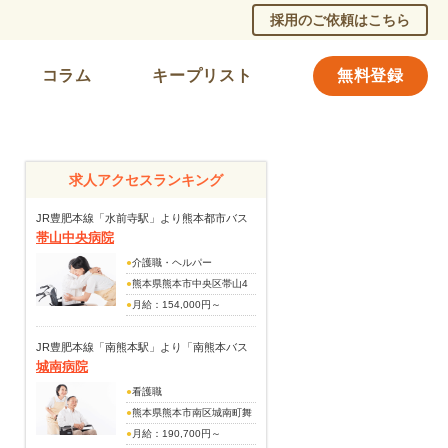
採用のご依頼はこちら
コラム
キープリスト
無料登録
求人アクセスランキング
JR豊肥本線「水前寺駅」より熊本都市バス
帯山中央病院
『小峯営業所』行「東水前寺（バス停）」下
車徒歩7分
●
介護職・ヘルパー
●
熊本県熊本市中央区帯山4
丁目5番18号
●
月給：154,000円～
ホームヘルパー等未収得の方
（133,000円～）
JR豊肥本線「南熊本駅」より「南熊本バス
城南病院
（手当内訳）
停」より南23『乙女経由甲佐』行「城南病
資格手当
院前(バス停)」下車すぐ
●
看護職
（別途手当）
●
熊本県熊本市南区城南町舞
賞与あり（年2回）
原無番地
●
月給：190,700円～