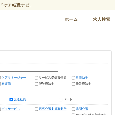
「ケア転職ナビ」
ホーム
求人検索
ケアマネージャー
サービス提供責任者
看護助手
看護職
理学療法士
作業療法士
派遣社員
パート
デイサービス
居宅介護支援事業所
訪問介護