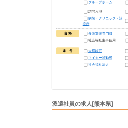
グループホーム
訪問入浴
病院・クリニック・診
療所
資 格
介護支援専門員
社会福祉主事任用
条 件
未経験可
マイカー通勤可
社会福祉法人
派遣社員の求人[熊本県]