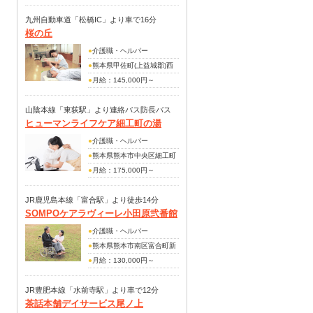
209,800円
(別途手当)
九州自動車道「松橋IC」より車で16分
桜の丘
職務手当
扶養手当
●
介護職・ヘルパー
住宅手当
●
熊本県甲佐町(上益城郡)西
賞与あり(昨年度実績・年2
寒野1161番地
●
月給：145,000円～
回・4,00ヵ月分支給)
210,000円(介護福祉士)
130,000円～180,000円(資
山陰本線「東荻駅」より連絡バス防長バス
ヒューマンライフケア細工町の湯
格なし等)
『青海大橋』行 「吉田町角(バス停)」下車徒
(別途手当)
歩10分
●
介護職・ヘルパー
夜勤手当：5,000円／回
●
熊本県熊本市中央区細工町
準夜勤手当：2,000円／回
3丁目7-2細工町ﾊｲﾂ1階
●
月給：175,000円～
扶養手当：5,000円／1人
(手当内訳)
賞与あり(年2回・計3.60月
処遇改善手当：15,000円
JR鹿児島本線「富合駅」より徒歩14分
分)
SOMPOケアラヴィーレ小田原弐番館
地域手当：10,000円
(別途内訳)
●
介護職・ヘルパー
賞与あり(昨年度実績・年2
●
熊本県熊本市南区富合町新
回)
427番地2
●
月給：130,000円～
180,000円
(別途内訳)
JR豊肥本線「水前寺駅」より車で12分
茶話本舗デイサービス尾ノ上
介護職手当：30,000円～