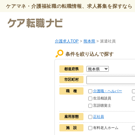
ケアマネ・介護福祉職の転職情報、求人募集を探すなら 
介護求人TOP
>
熊本県
> 派遣社員
条件を絞り込んで探す
都道府県
市区町村
職 種
介護職・ヘルパー
生活相談員
言語聴覚士
雇用形態
正社員
施 設
有料老人ホーム