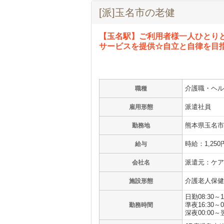
[派]玉名市の老健
【玉名駅】ご利用者様一人ひとり
サービスを提供☆自立と自律を目指
介護職・ヘル
職種
派遣社員
雇用形態
熊本県玉名市
勤務地
時給：1,250
給与
派遣元：ケア
会社名
介護老人保健
施設形態
日勤08:30～1
準夜16:30～0
勤務時間
深夜00:00～翌