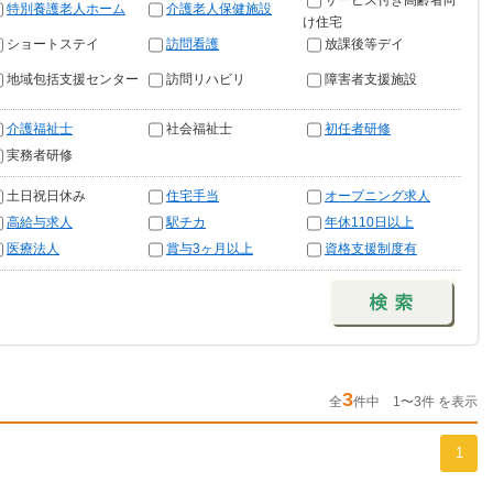
サービス付き高齢者向
特別養護老人ホーム
介護老人保健施設
け住宅
ショートステイ
訪問看護
放課後等デイ
地域包括支援センター
訪問リハビリ
障害者支援施設
介護福祉士
社会福祉士
初任者研修
実務者研修
土日祝日休み
住宅手当
オープニング求人
高給与求人
駅チカ
年休110日以上
医療法人
賞与3ヶ月以上
資格支援制度有
3
全
件中 1〜3件 を表示
1