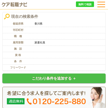
無料で相談
現在の検索条件
都道府県
香川県
市区町村
職 種
雇用形態
派遣社員
施 設
資 格
条 件
フリーワード
こだわり条件を追加する ＋