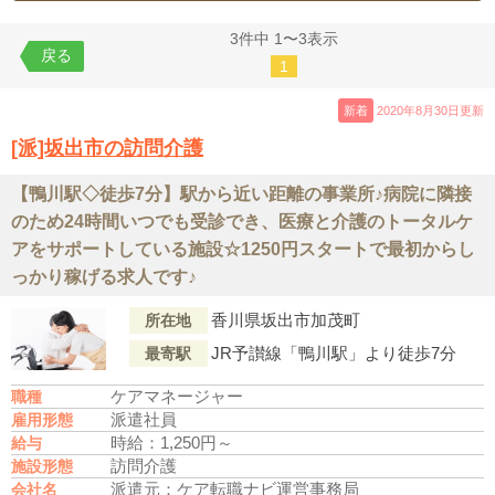
3件中 1〜3表示
戻る
1
新着
2020年8月30日更新
[派]坂出市の訪問介護
【鴨川駅◇徒歩7分】駅から近い距離の事業所♪病院に隣接
のため24時間いつでも受診でき、医療と介護のトータルケ
アをサポートしている施設☆1250円スタートで最初からし
っかり稼げる求人です♪
香川県坂出市加茂町
所在地
JR予讃線「鴨川駅」より徒歩7分
最寄駅
ケアマネージャー
職種
派遣社員
雇用形態
時給：1,250円～
給与
訪問介護
施設形態
派遣元：ケア転職ナビ運営事務局
会社名