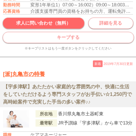
変形1年単位
1）07:00～16:00
2）09:00～18:00
3）10:00～19:00
勤務時間
介護支援専門員の資格をお持ちの方、運転免許あれば尚可
応募資格
求人に問い合わせ（無料）
詳細を見る
キープする
※キープリストはもう一度ボタンをクリックしてください
新着
2019年7月30日更新
[派]丸亀市の特養
【宇多津駅】あたたかい家庭的な雰囲気の中、快適に生活
をしていただけるよう専門スタッフがお手伝い☆1,250円で
高時給案件で充実した手当の多い案件♪♪
香川県丸亀市土器町東
所在地
JR予讃線「宇多津駅」から車で13分
最寄駅
ケアマネージャー
職種