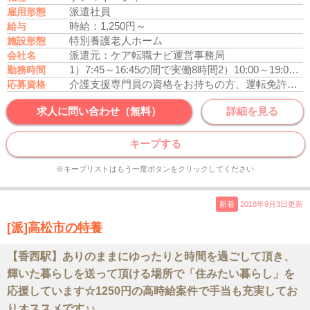
派遣社員
雇用形態
時給：1,250円～
給与
特別養護老人ホーム
施設形態
派遣元：ケア転職ナビ運営事務局
会社名
1）7:45～16:45の間で実働8時間
2）10:00～19:00の間で実働8時間
勤務時間
介護支援専門員の資格をお持ちの方、運転免許あれば尚可
応募資格
求人に問い合わせ（無料）
詳細を見る
キープする
※キープリストはもう一度ボタンをクリックしてください
新着
2018年9月3日更新
[派]高松市の特養
【香西駅】ありのままにゆったりと時間を過ごして頂き、
輝いた暮らしを送って頂ける場所で「住みたい暮らし」を
応援しています☆1250円の高時給案件で手当も充実してお
りオススメです♪♪