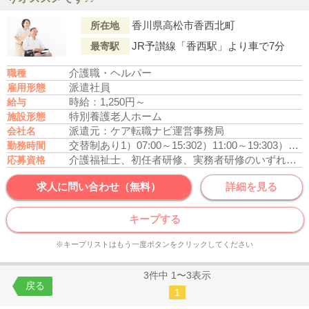
香川県高松市香西北町
所在地
JR予讃線「香西駅」より車で7分
最寄駅
介護職・ヘルパー
職種
派遣社員
雇用形態
時給：1,250円～
給与
特別養護老人ホーム
施設形態
派遣元：ケア転職ナビ運営事務局
会社名
交替制あり
1）07:00～15:30
2）11:00～19:30
3）18:00～09:00
勤務時間
介護福祉士、初任者研修、実務者研修のいずれかの資格をお持ちの方
応募資格
求人に問い合わせ（無料）
詳細を見る
キープする
※キープリストはもう一度ボタンをクリックしてください
3件中 1〜3表示
戻る
1