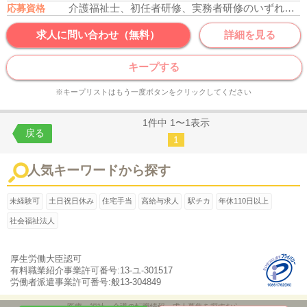
介護福祉士、初任者研修、実務者研修のいずれかの資格をお持ちの方
応募資格
求人に問い合わせ（無料）
詳細を見る
キープする
※キープリストはもう一度ボタンをクリックしてください
1件中 1〜1表示
戻る
1
人気キーワードから探す
未経験可
土日祝日休み
住宅手当
高給与求人
駅チカ
年休110日以上
社会福祉法人
厚生労働大臣認可
有料職業紹介事業許可番号:13-ユ-301517
労働者派遣事業許可番号:般13-304849
医療・福祉・介護の転職情報、求人募集を探すなら