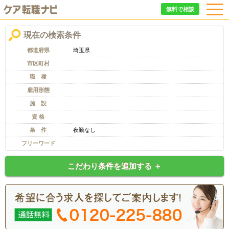
無料で相談
現在の検索条件
都道府県
埼玉県
市区町村
職 種
雇用形態
施 設
資 格
条 件
夜勤なし
フリーワード
こだわり条件を追加する ＋