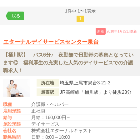
1件中 1〜1表示
戻る
1
新着
2018年1月22日更新
エターナルデイサービスセンター泉台
【桶川駅】 バス6分♪ 夜勤無で日勤帯の募集となってい
ます◎ 福利厚生の充実した人気のデイサービスでの介護
職求人！
埼玉県上尾市泉台3-21-3
所在地
JR高崎線「桶川駅」より徒歩23分
最寄駅
介護職・ヘルパー
職種
正社員
雇用形態
月給：160,000円～
給与
デイサービス
施設形態
株式会社エタ一ナルキャスト
会社名
日勤：8:00～18:00
勤務時間