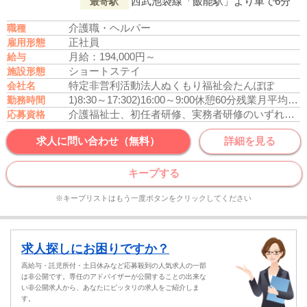
西武池袋線「飯能駅」より車で6分
最寄駅
介護職・ヘルパー
職種
正社員
雇用形態
月給：194,000円～
給与
ショートステイ
施設形態
特定非営利活動法人ぬくもり福祉会たんぽぽ
会社名
1)8:30～17:30
2)16:00～9:00
休憩60分
残業月平均3時間
勤務時間
介護福祉士、初任者研修、実務者研修のいずれかの資格をお持ちの方
応募資格
求人に問い合わせ（無料）
詳細を見る
キープする
※キープリストはもう一度ボタンをクリックしてください
求人探しにお困りですか？
高給与・託児所付・土日休みなど応募殺到の人気求人の一部
は非公開です。専任のアドバイザーが公開することの出来な
い非公開求人から、あなたにピッタリの求人をご紹介しま
す。