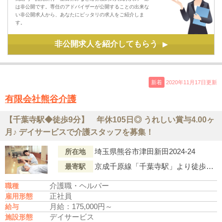
は非公開です。専任のアドバイザーが公開することの出来な
い非公開求人から、あなたにピッタリの求人をご紹介しま
す。
非公開求人を紹介してもらう
▶
新着
2020年11月17日更新
有限会社熊谷介護
【千葉寺駅◆徒歩9分】 年休105日◎ うれしい賞与4.00ヶ
月♪ デイサービスで介護スタッフを募集！
埼玉県熊谷市津田新田2024-24
所在地
京成千原線「千葉寺駅」より徒歩9分
最寄駅
介護職・ヘルパー
職種
正社員
雇用形態
月給：175,000円～
給与
デイサービス
施設形態