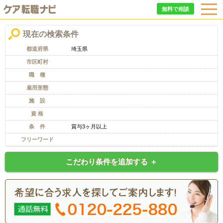
無料で相談
現在の検索条件
都道府県
埼玉県
市区町村
職 種
雇用形態
施 設
資 格
条 件
賞与3ヶ月以上
フリーワード
こだわり条件を追加する ＋