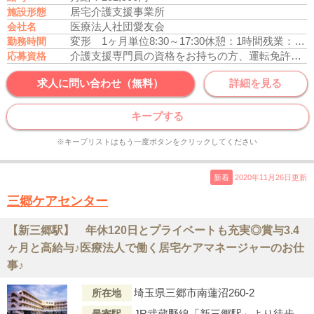
居宅介護支援事業所
施設形態
医療法人社団愛友会
会社名
変形 1ヶ月単位
8:30～17:30
休憩：1時間
残業：月平均15時間
勤務時間
介護支援専門員の資格をお持ちの方、運転免許あれば尚可
応募資格
求人に問い合わせ（無料）
詳細を見る
キープする
※キープリストはもう一度ボタンをクリックしてください
新着
2020年11月26日更新
三郷ケアセンター
【新三郷駅】 年休120日とプライベートも充実◎賞与3.4
ヶ月と高給与♪医療法人で働く居宅ケアマネージャーのお仕
事♪
埼玉県三郷市南蓮沼260-2
所在地
JR武蔵野線「新三郷駅」より徒歩14分