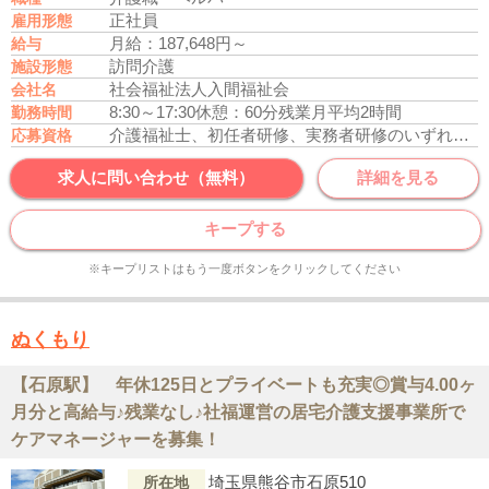
正社員
雇用形態
月給：187,648円～
給与
訪問介護
施設形態
社会福祉法人入間福祉会
会社名
8:30～17:30
休憩：60分
残業月平均2時間
勤務時間
介護福祉士、初任者研修、実務者研修のいずれかの資格をお持ちの方
応募資格
求人に問い合わせ（無料）
詳細を見る
キープする
※キープリストはもう一度ボタンをクリックしてください
ぬくもり
【石原駅】 年休125日とプライベートも充実◎賞与4.00ヶ
月分と高給与♪残業なし♪社福運営の居宅介護支援事業所で
ケアマネージャーを募集！
埼玉県熊谷市石原510
所在地