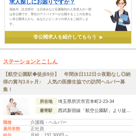
求人探しにお困りですか？
高給与・託児所付・土日休みなど応募殺到の人気求人の一部
は非公開です。専任のアドバイザーが公開することの出来な
い非公開求人から、あなたにピッタリの求人をご紹介しま
す。
非公開求人を紹介してもらう
▶
ステーションとこしん
【航空公園駅◆徒歩9分】 年間休日112日☆夜勤なし◎納
得の賞与3.8ヶ月♪ 人気の医療生協での訪問ヘルパー募
集！
埼玉県所沢市宮本町2-23-34
所在地
西武新宿線「航空公園駅」より徒歩9分
最寄駅
介護職・ヘルパー
職種
正社員
雇用形態
月給：197,300円～
給与