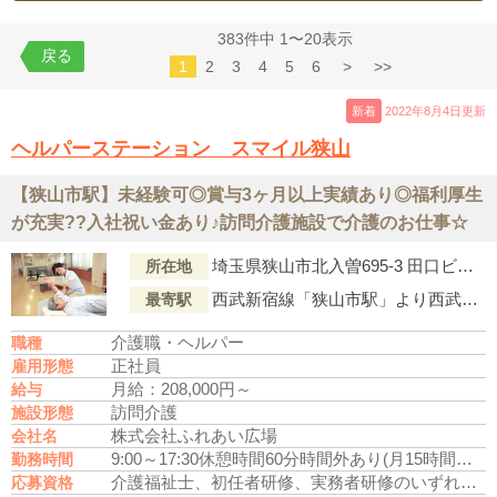
383件中 1〜20表示
戻る
1
2
3
4
5
6
>
>>
新着
2022年8月4日更新
ヘルパーステーション スマイル狭山
【狭山市駅】未経験可◎賞与3ヶ月以上実績あり◎福利厚生
が充実??入社祝い金あり♪訪問介護施設で介護のお仕事☆
埼玉県狭山市北入曽695-3 田口ビル事務所1階
所在地
西武新宿線「狭山市駅」より西武バス『狭山31・狭山台団地』行「御狩場」下車徒歩2分
最寄駅
介護職・ヘルパー
職種
正社員
雇用形態
月給：208,000円～
給与
訪問介護
施設形態
株式会社ふれあい広場
会社名
9:00～17:30
休憩時間60分
時間外あり(月15時間未満)
勤務時間
介護福祉士、初任者研修、実務者研修のいずれかの資格をお持ちの方
応募資格