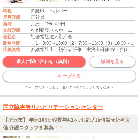
介護職・ヘルパー
職種
正社員
雇用形態
月給：196,500円～
給与
特別養護老人ホーム
施設形態
社会福祉法人別府会
会社名
（1）9:00～18:00
（2）7:30～16:30
（3）10:00～19:00
勤務時間
介護福祉士、初任者研修、実務者研修のいずれかの資格をお持ちの方
応募資格
求人に問い合わせ（無料）
詳細を見る
キープする
※キープリストはもう一度ボタンをクリックしてください
国立障害者リハビリテーションセンター
【所沢市】 年休105日◎賞与4.1ヶ月♪託児所併設★社宅完
備 介護スタッフを募集！！