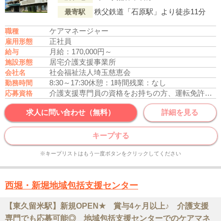
秩父鉄道「石原駅」より徒歩11分
最寄駅
ケアマネージャー
職種
正社員
雇用形態
月給：170,000円～
給与
居宅介護支援事業所
施設形態
社会福祉法人埼玉慈恵会
会社名
8:30～17:30
休憩：1時間
残業：なし
勤務時間
介護支援専門員の資格をお持ちの方、運転免許あれば尚可
応募資格
求人に問い合わせ（無料）
詳細を見る
キープする
※キープリストはもう一度ボタンをクリックしてください
西堀・新堀地域包括支援センター
【東久留米駅】新規OPEN★ 賞与4ヶ月以上♪ 介護支援
専門でも応募可能◎ 地域包括支援センターでのケアマネ