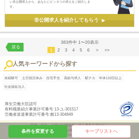
い非公開求人から、あなたにピッタリの求人をご紹介しま
す。
非公開求人を紹介してもらう
▶
383件中 1〜20表示
戻る
1
2
3
4
5
6
>
>>
人気キーワードから探す
未経験可
土日祝日休み
住宅手当
高給与求人
駅チカ
年休110日以上
社会福祉法人
厚生労働大臣認可
有料職業紹介事業許可番号:13-ユ-301517
労働者派遣事業許可番号:般13-304849
医療・福祉・介護の転職情報、求人募集を探すなら
「ケア転職ナビ」
条件を変更する
キープリストへ
Copyright © Pleiades Inc All Rights Reserved.