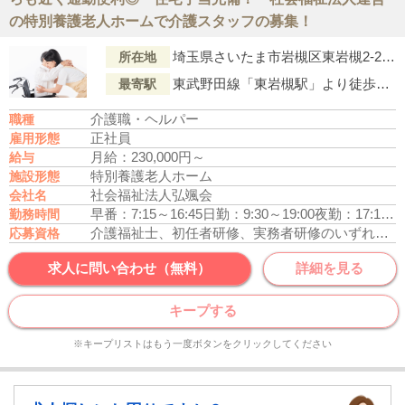
の特別養護老人ホームで介護スタッフの募集！
埼玉県さいたま市岩槻区東岩槻2-2-20
所在地
東武野田線「東岩槻駅」より徒歩5分
最寄駅
介護職・ヘルパー
職種
正社員
雇用形態
月給：230,000円～
給与
特別養護老人ホーム
施設形態
社会福祉法人弘颯会
会社名
早番：7:15～16:45
日勤：9:30～19:00
夜勤：17:15～09:15
勤務時間
介護福祉士、初任者研修、実務者研修のいずれかの資格をお持ちの方
応募資格
求人に問い合わせ（無料）
詳細を見る
キープする
※キープリストはもう一度ボタンをクリックしてください