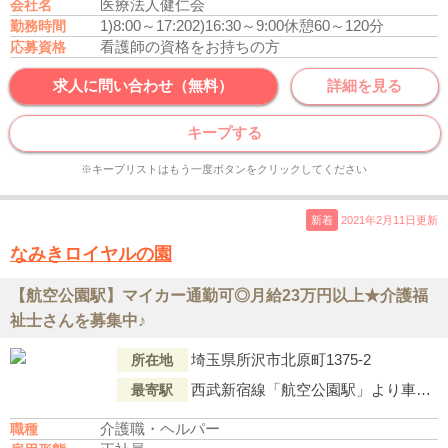
医療法人健仁会
会社名
1)8:00～17:20
2)16:30～9:00
休憩60～120分
勤務時間
看護師の資格をお持ちの方
応募資格
求人に問い合わせ（無料）
詳細を見る
キープする
※キープリストはもう一度ボタンをクリックしてください
新着
2021年2月11日更新
なみきロイヤルの園
【航空公園駅】マイカー通勤可◎月給23万円以上★介護福
祉士さんを募集中♪
埼玉県所沢市北原町1375-2
所在地
西武新宿線「航空公園駅」より車で6分
最寄駅
介護職・ヘルパー
職種