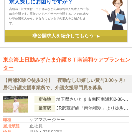
求人探しにお困りですか？
高給与・託児所付・土日休みなど応募殺到の人気求人の一部
は非公開です。専任のアドバイザーが公開することの出来な
い非公開求人から、あなたにピッタリの求人をご紹介しま
す。
非公開求人を紹介してもらう
▶
東京海上日動みずたま介護ＳＴ南浦和ケアプランセン
ター
【南浦和駅◇徒歩3分】 夜勤なし◎嬉しい賞与3.00ヶ月♪
居宅介護支援事業所で、介護支援専門員を募集
埼玉県さいたま市南区南浦和2-36-11 カトレヤビル2階
所在地
JR武蔵野線「南浦和駅」より徒歩3分
最寄駅
ケアマネージャー
職種
正社員
雇用形態
月給：235,020円～