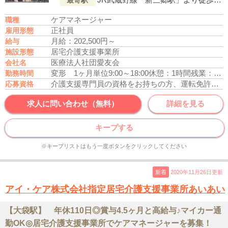
最寄駅
ケアマネージャー
職種
正社員
雇用形態
月給：202,500円～
給与
居宅介護支援事業所
施設形態
医療法人社団愛友会
会社名
変形 1ヶ月単位
9:00～18:00
休憩：1時間
残業：月平均5時間
勤務時間
介護支援専門員の資格をお持ちの方、運転免許あれば尚可
応募資格
求人に問い合わせ（無料）
詳細を見る
キープする
※キープリストはもう一度ボタンをクリックしてください
新着
2020年11月26日更新
アイ・ケア株式会社指定居宅介護支援事業所あいあい
【大袋駅】 年休110日◎賞与4.5ヶ月と高給与♪マイカー通
勤OK◎居宅介護支援事業所でケアマネージャーを募集！