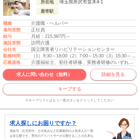
埼玉県所沢市並木4-1
所在地
最寄駅
介護職・ヘルパー
職種
正社員
雇用形態
月給：215,987円～
給与
訪問介護
施設形態
国立障害者リハビリテーションセンター
会社名
（1）9:30～18:00
（2）7:00～15:30
（3）15:30～9:00
勤務時間
介護福祉士、初任者研修、実務者研修のいずれかの資格をお持ちの方
応募資格
求人に問い合わせ（無料）
詳細を見る
キープする
※キープリストはもう一度ボタンをクリックしてください
求人探しにお困りですか？
高給与・託児所付・土日休みなど応募殺到の人気求人の一部
は非公開です。専任のアドバイザーが公開することの出来な