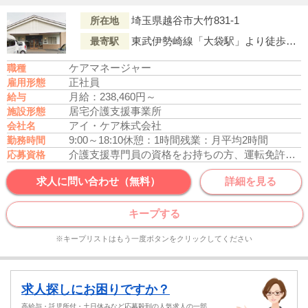
埼玉県越谷市大竹831-1
所在地
東武伊勢崎線「大袋駅」より徒歩17分
最寄駅
ケアマネージャー
職種
正社員
雇用形態
月給：238,460円～
給与
居宅介護支援事業所
施設形態
アイ・ケア株式会社
会社名
9:00～18:10
休憩：1時間
残業：月平均2時間
勤務時間
介護支援専門員の資格をお持ちの方、運転免許あれば尚可
応募資格
求人に問い合わせ（無料）
詳細を見る
キープする
※キープリストはもう一度ボタンをクリックしてください
求人探しにお困りですか？
高給与・託児所付・土日休みなど応募殺到の人気求人の一部