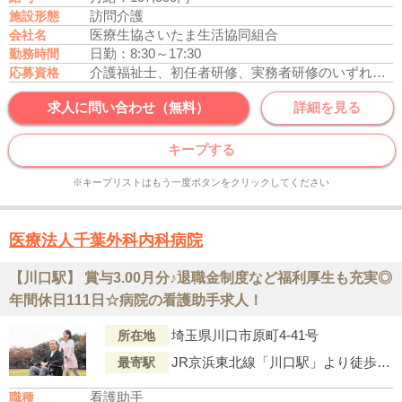
訪問介護
施設形態
医療生協さいたま生活協同組合
会社名
日勤：8:30～17:30
勤務時間
介護福祉士、初任者研修、実務者研修のいずれかの資格をお持ちの方
応募資格
求人に問い合わせ（無料）
詳細を見る
キープする
※キープリストはもう一度ボタンをクリックしてください
医療法人千葉外科内科病院
【川口駅】 賞与3.00月分♪退職金制度など福利厚生も充実◎
年間休日111日☆病院の看護助手求人！
埼玉県川口市原町4-41号
所在地
JR京浜東北線「川口駅」より徒歩12分
最寄駅
看護助手
職種