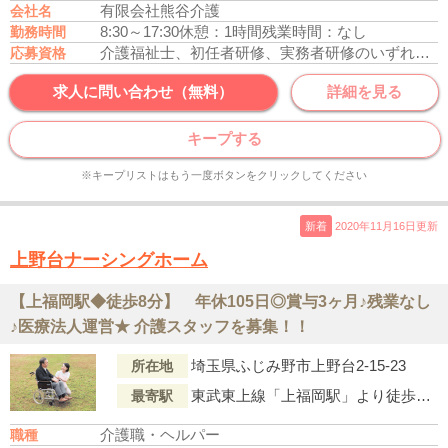
有限会社熊谷介護
会社名
8:30～17:30
休憩：1時間
残業時間：なし
勤務時間
介護福祉士、初任者研修、実務者研修のいずれかの資格をお持ちの方
応募資格
求人に問い合わせ（無料）
詳細を見る
キープする
※キープリストはもう一度ボタンをクリックしてください
新着
2020年11月16日更新
上野台ナーシングホーム
【上福岡駅◆徒歩8分】 年休105日◎賞与3ヶ月♪残業なし
♪医療法人運営★ 介護スタッフを募集！！
埼玉県ふじみ野市上野台2-15-23
所在地
東武東上線「上福岡駅」より徒歩8分
最寄駅
介護職・ヘルパー
職種