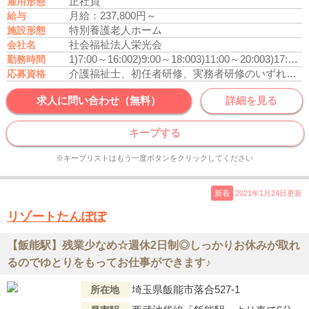
正社員
雇用形態
月給：237,800円～
給与
特別養護老人ホーム
施設形態
社会福祉法人栄光会
会社名
1)7:00～16:00
2)9:00～18:00
3)11:00～20:00
3)17:00～9:30
勤務時間
介護福祉士、初任者研修、実務者研修のいずれかの資格をお持ちの方
応募資格
求人に問い合わせ（無料）
詳細を見る
キープする
※キープリストはもう一度ボタンをクリックしてください
新着
2021年1月24日更新
リゾートたんぽぽ
【飯能駅】残業少なめ☆週休2日制◎しっかりお休みが取れ
るのでゆとりをもってお仕事ができます♪
埼玉県飯能市落合527-1
所在地