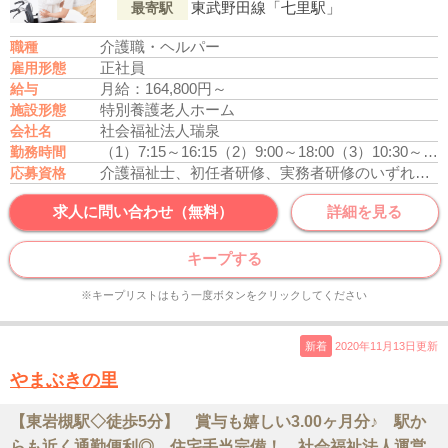
東武野田線「七里駅」
最寄駅
介護職・ヘルパー
職種
正社員
雇用形態
月給：164,800円～
給与
特別養護老人ホーム
施設形態
社会福祉法人瑞泉
会社名
（1）7:15～16:15
（2）9:00～18:00
（3）10:30～19:30
勤務時間
介護福祉士、初任者研修、実務者研修のいずれかの資格をお持ちの方
応募資格
求人に問い合わせ（無料）
詳細を見る
キープする
※キープリストはもう一度ボタンをクリックしてください
新着
2020年11月13日更新
やまぶきの里
【東岩槻駅◇徒歩5分】 賞与も嬉しい3.00ヶ月分♪ 駅か
らも近く通勤便利◎ 住宅手当完備！ 社会福祉法人運営