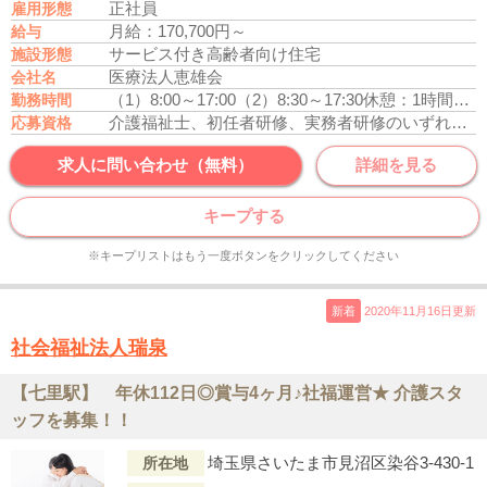
正社員
雇用形態
月給：170,700円～
給与
サービス付き高齢者向け住宅
施設形態
医療法人恵雄会
会社名
（1）8:00～17:00
（2）8:30～17:30
休憩：1時間
残業
勤務時間
介護福祉士、初任者研修、実務者研修のいずれかの資格をお持ちの方
応募資格
求人に問い合わせ（無料）
詳細を見る
キープする
※キープリストはもう一度ボタンをクリックしてください
新着
2020年11月16日更新
社会福祉法人瑞泉
【七里駅】 年休112日◎賞与4ヶ月♪社福運営★ 介護スタ
ッフを募集！！
埼玉県さいたま市見沼区染谷3-430-1
所在地