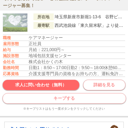
ージャー募集！
埼玉県新座市新堀1-13-6 谷野ビル1Ｆ
所在地
西武池袋線「東久留米駅」より徒歩18分
最寄駅
ケアマネージャー
職種
正社員
雇用形態
月給：221,000円～
給与
地域包括支援センター
施設形態
株式会社かくの木
会社名
日勤1：8:50～17:00
日勤2：9:50～18:00
休憩60分
残
勤務時間
介護支援専門員の資格をお持ちの方、運転免許あれば尚可
応募資格
求人に問い合わせ（無料）
詳細を見る
キープする
※キープリストはもう一度ボタンをクリックしてください