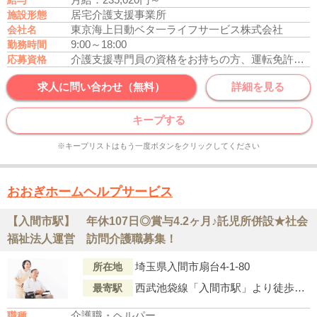
給与
居宅介護支援事業所
施設形態
東京海上日動ベタ一ライフサ一ビス株式会社
会社名
9:00～18:00
勤務時間
介護支援専門員の資格をお持ちの方、運転免許あれば尚可
応募資格
求人に問い合わせ（無料）
詳細を見る
キープする
※キープリストはもう一度ボタンをクリックしてください
おおぎホームヘルプサービス
【入間市駅】 年休107日◎賞与4.2ヶ月♪託児所併設★社会
福祉法人運営 訪問介護職募集！
埼玉県入間市扇台4-1-80
所在地
西武池袋線「入間市駅」より徒歩21分
最寄駅
介護職・ヘルパー
職種