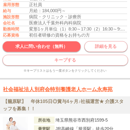
正社員
雇用形態
月給：184,000円～
給与
病院・クリニック・診療所
施設形態
医療法人千葉外科内科病院
会社名
変形1ヶ月単位
（1）8:30～17:30
（2）16:30～9:00
*
勤務時間
初任者研修の資格をお持ちの方
応募資格
求人に問い合わせ（無料）
詳細を見る
キープする
※キープリストはもう一度ボタンをクリックしてください
社会福祉法人別府会特別養護老人ホーム永寿苑
【籠原駅】 年休105日◎賞与4ヶ月♪社福運営★ 介護スタ
ッフを募集！！
埼玉県熊谷市西別府1599-5
所在地
JR高崎線「籠原駅」徒歩20分
最寄駅