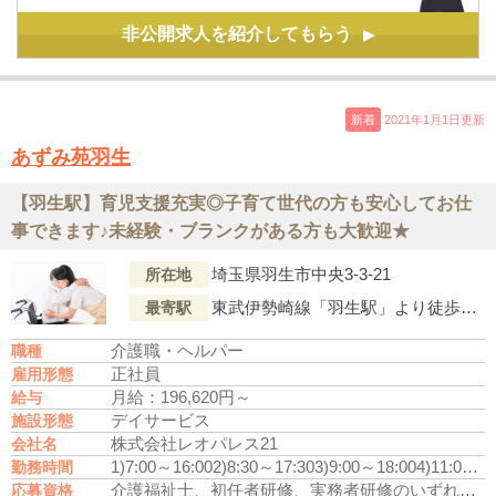
非公開求人を紹介してもらう
▶
新着
2021年1月1日更新
あずみ苑羽生
【羽生駅】育児支援充実◎子育て世代の方も安心してお仕
事できます♪未経験・ブランクがある方も大歓迎★
埼玉県羽生市中央3-3-21
所在地
東武伊勢崎線「羽生駅」より徒歩8分
最寄駅
介護職・ヘルパー
職種
正社員
雇用形態
月給：196,620円～
給与
デイサービス
施設形態
株式会社レオパレス21
会社名
1)7:00～16:00
2)8:30～17:30
3)9:00～18:00
4)11:00～20:00
勤務時間
介護福祉士、初任者研修、実務者研修のいずれかの資格をお持ちの方
応募資格