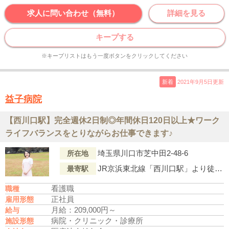
求人に問い合わせ（無料）
詳細を見る
キープする
※キープリストはもう一度ボタンをクリックしてください
新着
2021年9月5日更新
益子病院
【西川口駅】完全週休2日制◎年間休日120日以上★ワーク
ライフバランスをとりながらお仕事できます♪
埼玉県川口市芝中田2-48-6
所在地
JR京浜東北線「西川口駅」より徒歩15分
最寄駅
看護職
職種
正社員
雇用形態
月給：209,000円～
給与
病院・クリニック・診療所
施設形態