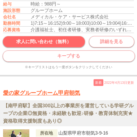
時給：988円～
給与
グループホーム
施設形態
メディカル・ケア・サービス株式会社
会社名
1)7:15～16:15
2)9:00～18:00
3)10:00～19:00
4)16:00～翌10:00
勤務時間
介護福祉士、初任者研修、実務者研修のいずれかの資格をお持ちの方
応募資格
求人に問い合わせ（無料）
詳細を見る
キープする
※キープリストはもう一度ボタンをクリックしてください
新着
2022年4月13日更新
愛の家グループホーム甲府朝気
【南甲府駅】全国300以上の事業所を運営している学研グル
ープの企業◎無資格・未経験も歓迎♪研修・教育体制充実★
資格取得支援制度もあり◎
山梨県甲府市朝気3-9-16
所在地