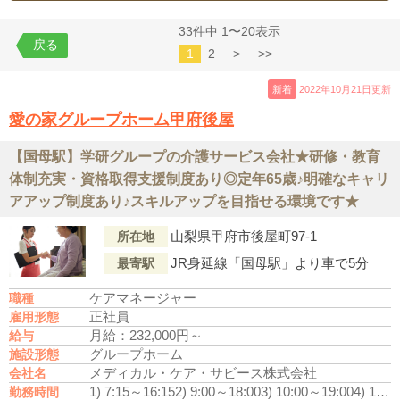
33件中 1〜20表示
戻る
1
2
>
>>
新着
2022年10月21日更新
愛の家グループホーム甲府後屋
【国母駅】学研グループの介護サービス会社★研修・教育
体制充実・資格取得支援制度あり◎定年65歳♪明確なキャリ
アアップ制度あり♪スキルアップを目指せる環境です★
山梨県甲府市後屋町97-1
所在地
JR身延線「国母駅」より車で5分
最寄駅
ケアマネージャー
職種
正社員
雇用形態
月給：232,000円～
給与
グループホーム
施設形態
メディカル・ケア・サビース株式会社
会社名
1) 7:15～16:15
2) 9:00～18:00
3) 10:00～19:00
4) 16:00～翌10:00
勤務時間