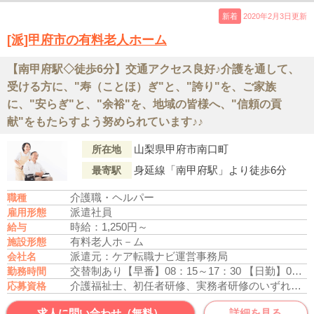
新着
2020年2月3日更新
[派]甲府市の有料老人ホーム
【南甲府駅◇徒歩6分】交通アクセス良好♪介護を通して、
受ける方に、"寿（ことほ）ぎ"と、"誇り"を、ご家族
に、"安らぎ"と、"余裕"を、地域の皆様へ、"信頼の貢
献"をもたらすよう努められています♪♪
山梨県甲府市南口町
所在地
身延線「南甲府駅」より徒歩6分
最寄駅
介護職・ヘルパー
職種
派遣社員
雇用形態
時給：1,250円～
給与
有料老人ホ－ム
施設形態
派遣元：ケア転職ナビ運営事務局
会社名
交替制あり
【早番】08：15～17：30
【日勤】09：00～18：15
勤務時間
介護福祉士、初任者研修、実務者研修のいずれかの資格をお持ちの方
応募資格
求人に問い合わせ（無料）
詳細を見る