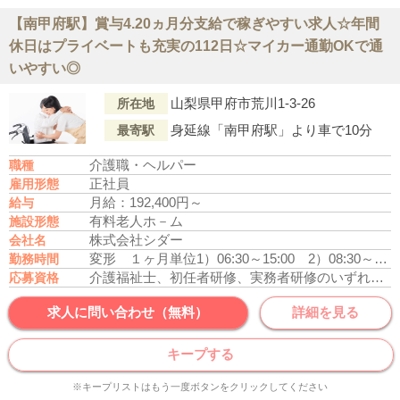
【南甲府駅】賞与4.20ヵ月分支給で稼ぎやすい求人☆年間
休日はプライベートも充実の112日☆マイカー通勤OKで通
いやすい◎
山梨県甲府市荒川1-3-26
所在地
身延線「南甲府駅」より車で10分
最寄駅
介護職・ヘルパー
職種
正社員
雇用形態
月給：192,400円～
給与
有料老人ホ－ム
施設形態
株式会社シダー
会社名
変形 １ヶ月単位
1）06:30～15:00
2）08:30～17:00
勤務時間
介護福祉士、初任者研修、実務者研修のいずれかの資格をお持ちの方
応募資格
求人に問い合わせ（無料）
詳細を見る
キープする
※キープリストはもう一度ボタンをクリックしてください