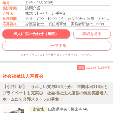
月給：235,020円～
給与
訪問介護
施設形態
株式会社やさしい手甲府
会社名
早番 7:00～16:00（うち休憩60分）
日勤 8:30～17:30（うち休憩60分）
勤務時間
介護福祉士、初任者研修、実務者研修のいずれかの資格をお持ちの方
応募資格
求人に問い合わせ（無料）
詳細を見る
キープする
※キープリストはもう一度ボタンをクリックしてください
新着
2020年5月16日更新
社会福祉法人寿真会
【小井川駅】 うれしい賞与3.50月分♪ 年間休日113日と
プライベートも充実◎ 社会福祉法人運営の特別養護老人
ホームにて介護スタッフの募集！
山梨県中央市極楽寺748
所在地