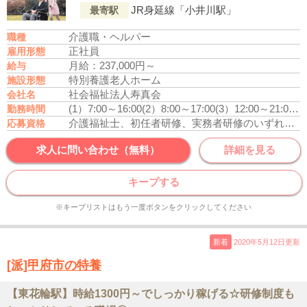
JR身延線「小井川駅」
最寄駅
介護職・ヘルパー
職種
正社員
雇用形態
月給：237,000円～
給与
特別養護老人ホーム
施設形態
社会福祉法人寿真会
会社名
(1）7:00～16:00
(2）8:00～17:00
(3）12:00～21:00
休
勤務時間
介護福祉士、初任者研修、実務者研修のいずれかの資格をお持ちの方
応募資格
求人に問い合わせ（無料）
詳細を見る
キープする
※キープリストはもう一度ボタンをクリックしてください
新着
2020年5月12日更新
[派]甲府市の特養
【東花輪駅】時給1300円～でしっかり稼げる☆研修制度も