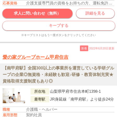
介護支援専門員の資格をお持ちの方、運転免許あれば尚可
応募資格
求人に問い合わせ（無料）
詳細を見る
キープする
※キープリストはもう一度ボタンをクリックしてください
新着
2022年6月20日更新
愛の家グループホーム甲府住吉
【南甲府駅】全国300以上の事業所を運営している学研グル
ープの企業◎無資格・未経験も歓迎♪研修・教育体制充実★
資格取得支援制度もあり◎
山梨県甲府市住吉本町1398-1
所在地
JR身延線「南甲府駅」より徒歩24分
最寄駅
介護職・ヘルパー
職種
契約社員
雇用形態