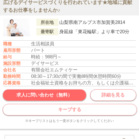
広げるデイサービスづくりを行われています★地域に貢献
するお仕事をしませんか♪
山梨県南アルプス市加賀美2814
所在地
身延線「東花輪駅」より車で20分
最寄駅
生活相談員
職種
パート
雇用形態
時給：988円～
給与
デイサービス
施設形態
有限会社エムティケー
会社名
08:30～17:30の間で実働8時間
休憩時間60分
勤務時間
社会福祉士資格をお持ちの方、もしくは介護福祉士資格をお持ちの方
応募資格
求人に問い合わせ（無料）
詳細を見る
キープする
※キープリストはもう一度ボタンをクリックしてください