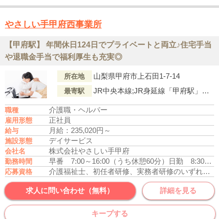
やさしい手甲府西事業所
【甲府駅】 年間休日124日でプライベートと両立♪住宅手当
や退職金手当で福利厚生も充実◎
山梨県甲府市上石田1-7-14
所在地
JR中央本線;JR身延線「甲府駅」より徒歩30分
最寄駅
介護職・ヘルパー
職種
正社員
雇用形態
月給：235,020円～
給与
デイサービス
施設形態
株式会社やさしい手甲府
会社名
早番 7:00～16:00（うち休憩60分）
日勤 8:30～17:30（うち休憩60分）
勤務時間
介護福祉士、初任者研修、実務者研修のいずれかの資格をお持ちの方
応募資格
求人に問い合わせ（無料）
詳細を見る
キープする