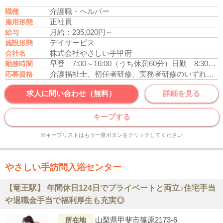
介護職・ヘルパー
職種
正社員
雇用形態
月給：235,020円～
給与
デイサービス
施設形態
株式会社やさしい手甲府
会社名
早番 7:00～16:00（うち休憩60分）
日勤 8:30～17:30（うち休憩60分）
勤務時間
介護福祉士、初任者研修、実務者研修のいずれかの資格をお持ちの方
応募資格
求人に問い合わせ（無料）
詳細を見る
キープする
※キープリストはもう一度ボタンをクリックしてください
やさしい手訪問入浴センター
【竜王駅】 年間休日124日でプライベートと両立♪住宅手当
や退職金手当で福利厚生も充実◎
山梨県甲斐市篠原2173-6
所在地