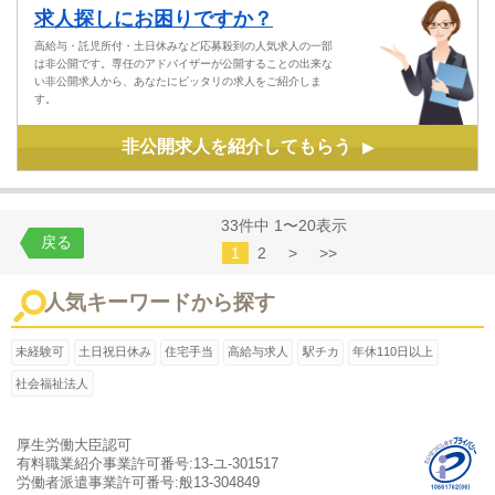
求人探しにお困りですか？
高給与・託児所付・土日休みなど応募殺到の人気求人の一部
は非公開です。専任のアドバイザーが公開することの出来な
い非公開求人から、あなたにピッタリの求人をご紹介しま
す。
非公開求人を紹介してもらう
▶
33件中 1〜20表示
戻る
1
2
>
>>
人気キーワードから探す
未経験可
土日祝日休み
住宅手当
高給与求人
駅チカ
年休110日以上
社会福祉法人
厚生労働大臣認可
有料職業紹介事業許可番号:13-ユ-301517
労働者派遣事業許可番号:般13-304849