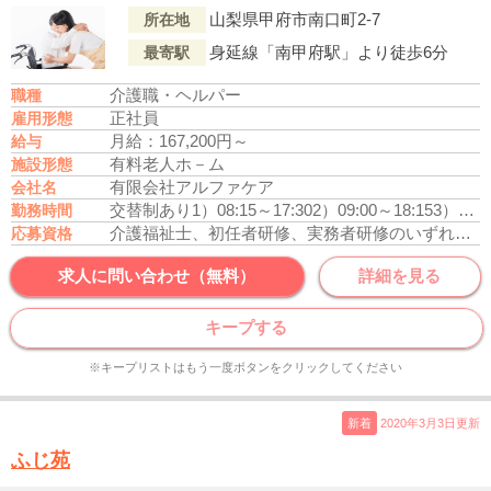
山梨県甲府市南口町2-7
所在地
身延線「南甲府駅」より徒歩6分
最寄駅
介護職・ヘルパー
職種
正社員
雇用形態
月給：167,200円～
給与
有料老人ホ－ム
施設形態
有限会社アルファケア
会社名
交替制あり
1）08:15～17:30
2）09:00～18:15
3）16:00～09:00
勤務時間
介護福祉士、初任者研修、実務者研修のいずれかの資格をお持ちの方
応募資格
求人に問い合わせ（無料）
詳細を見る
キープする
※キープリストはもう一度ボタンをクリックしてください
新着
2020年3月3日更新
ふじ苑