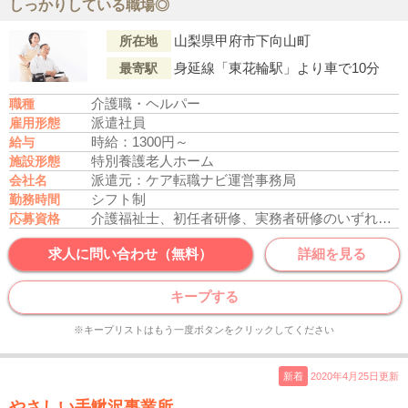
しっかりしている職場◎
山梨県甲府市下向山町
所在地
身延線「東花輪駅」より車で10分
最寄駅
介護職・ヘルパー
職種
派遣社員
雇用形態
時給：1300円～
給与
特別養護老人ホーム
施設形態
派遣元：ケア転職ナビ運営事務局
会社名
シフト制
勤務時間
介護福祉士、初任者研修、実務者研修のいずれかの資格をお持ちの方
応募資格
求人に問い合わせ（無料）
詳細を見る
キープする
※キープリストはもう一度ボタンをクリックしてください
新着
2020年4月25日更新
やさしい手鰍沢事業所