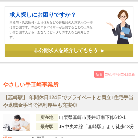
求人探しにお困りですか？
高給与・託児所付・土日休みなど応募殺到の人気求人の一部
は非公開です。専任のアドバイザーが公開することの出来な
い非公開求人から、あなたにピッタリの求人をご紹介しま
す。
非公開求人を紹介してもらう
▶
新着
2020年4月25日更新
やさしい手韮崎事業所
【韮崎駅】 年間休日124日でプライベートと両立♪住宅手当
や退職金手当で福利厚生も充実◎
山梨県韮崎市藤井町南下條649-1
所在地
JR中央本線「韮崎駅」より徒歩18分
最寄駅