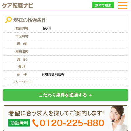
無料で相談
現在の検索条件
都道府県
山梨県
市区町村
職 種
雇用形態
施 設
資 格
条 件
資格支援制度有
フリーワード
こだわり条件を追加する ＋