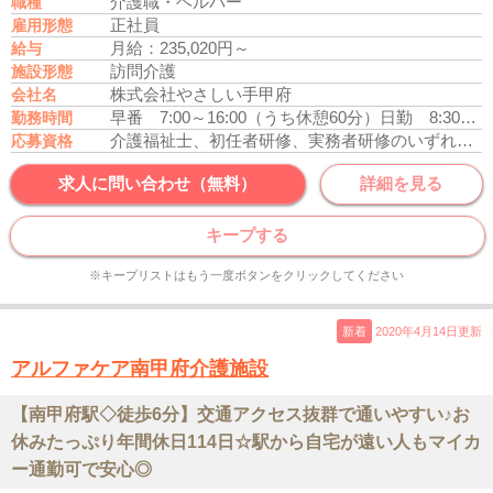
介護職・ヘルパー
職種
正社員
雇用形態
月給：235,020円～
給与
訪問介護
施設形態
株式会社やさしい手甲府
会社名
早番 7:00～16:00（うち休憩60分）
日勤 8:30～17:30（うち休憩60分）
勤務時間
介護福祉士、初任者研修、実務者研修のいずれかの資格をお持ちの方
応募資格
求人に問い合わせ（無料）
詳細を見る
キープする
※キープリストはもう一度ボタンをクリックしてください
新着
2020年4月14日更新
アルファケア南甲府介護施設
【南甲府駅◇徒歩6分】交通アクセス抜群で通いやすい♪お
休みたっぷり年間休日114日☆駅から自宅が遠い人もマイカ
ー通勤可で安心◎