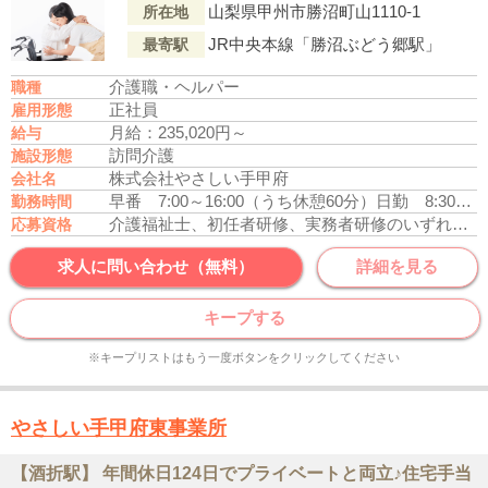
山梨県甲州市勝沼町山1110-1
所在地
JR中央本線「勝沼ぶどう郷駅」
最寄駅
介護職・ヘルパー
職種
正社員
雇用形態
月給：235,020円～
給与
訪問介護
施設形態
株式会社やさしい手甲府
会社名
早番 7:00～16:00（うち休憩60分）
日勤 8:30～17:30（うち休憩60分）
勤務時間
介護福祉士、初任者研修、実務者研修のいずれかの資格をお持ちの方
応募資格
求人に問い合わせ（無料）
詳細を見る
キープする
※キープリストはもう一度ボタンをクリックしてください
やさしい手甲府東事業所
【酒折駅】 年間休日124日でプライベートと両立♪住宅手当