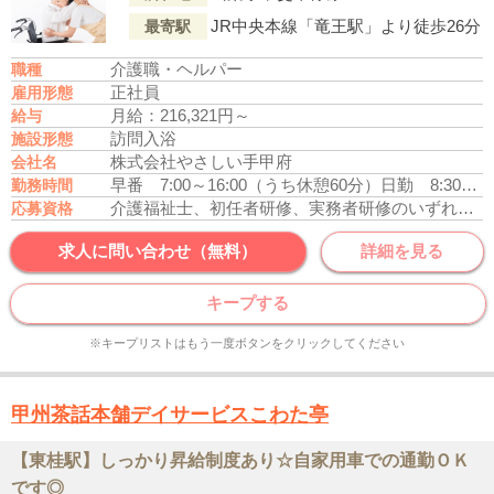
JR中央本線「竜王駅」より徒歩26分
最寄駅
介護職・ヘルパー
職種
正社員
雇用形態
月給：216,321円～
給与
訪問入浴
施設形態
株式会社やさしい手甲府
会社名
早番 7:00～16:00（うち休憩60分）
日勤 8:30～17:30（うち休憩60分）
勤務時間
介護福祉士、初任者研修、実務者研修のいずれかの資格をお持ちの方
応募資格
求人に問い合わせ（無料）
詳細を見る
キープする
※キープリストはもう一度ボタンをクリックしてください
甲州茶話本舗デイサービスこわた亭
【東桂駅】しっかり昇給制度あり☆自家用車での通勤ＯＫ
です◎