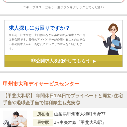
※キープリストはもう一度ボタンをクリックしてください
求人探しにお困りですか？
高給与・託児所付・土日休みなど応募殺到の人気求人の一部
は非公開です。専任のアドバイザーが公開することの出来な
い非公開求人から、あなたにピッタリの求人をご紹介しま
す。
非公開求人を紹介してもらう
▶
甲州市大和デイサービスセンター
【甲斐大和駅】 年間休日124日でプライベートと両立♪住宅
手当や退職金手当で福利厚生も充実◎
山梨県甲州市大和町田野77
所在地
JR中央本線「甲斐大和駅」
最寄駅