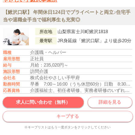
【鰍沢口駅】 年間休日124日でプライベートと両立♪住宅手
当や退職金手当で福利厚生も充実◎
山梨県富士川町鰍沢1818
所在地
JR身延線「鰍沢口駅」より徒歩20分
最寄駅
介護職・ヘルパー
職種
正社員
雇用形態
月給：235,020円～
給与
訪問介護
施設形態
株式会社やさしい手甲府
会社名
早番 7:00～16:00（うち休憩60分）
日勤 8:30～17:30（うち休憩60分）
勤務時間
介護福祉士、初任者研修、実務者研修のいずれかの資格をお持ちの方
応募資格
求人に問い合わせ（無料）
詳細を見る
キープする
※キープリストはもう一度ボタンをクリックしてください