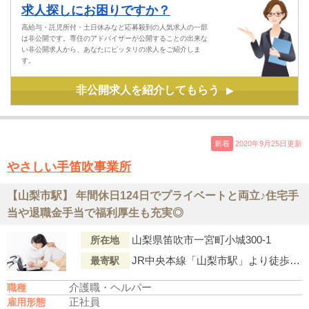
求人探しにお困りですか？
高給与・託児所付・土日休みなど応募殺到の人気求人の一部
は非公開です。専任のアドバイザーが公開することの出来な
い非公開求人から、あなたにピッタリの求人をご紹介しま
す。
非公開求人を紹介してもらう
▶
新着
2020年9月25日更新
やさしい手笛吹事業所
【山梨市駅】 年間休日124日でプライベートと両立♪住宅手
当や退職金手当で福利厚生も充実◎
山梨県笛吹市一宮町小城300-1
所在地
JR中央本線「山梨市駅」より徒歩51分
最寄駅
介護職・ヘルパー
職種
正社員
雇用形態