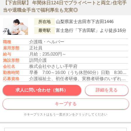
【下吉田駅】 年間休日124日でプライベートと両立♪住宅手
当や退職金手当で福利厚生も充実◎
山梨県富士吉田市下吉田1446
所在地
富士急行「下吉田駅」より徒歩16分
最寄駅
介護職・ヘルパー
職種
正社員
雇用形態
月給：235,020円～
給与
訪問介護
施設形態
株式会社やさしい手甲府
会社名
早番 7:00～16:00（うち休憩60分）
日勤 8:30～17:30（うち休憩60分）
勤務時間
介護福祉士、初任者研修、実務者研修のいずれかの資格をお持ちの方
応募資格
求人に問い合わせ（無料）
詳細を見る
キープする
※キープリストはもう一度ボタンをクリックしてください