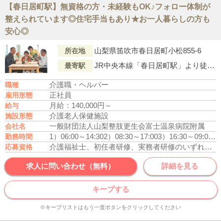
【春日居町駅】無資格の方・未経験もOK♪フォロー体制が
整えられています◎住宅手当もあり★お一人暮らしの方も
安心◎
山梨県笛吹市春日居町小松855-6
所在地
JR中央本線「春日居町駅」より徒歩17分
最寄駅
介護職・ヘルパー
職種
正社員
雇用形態
月給：140,000円～
給与
介護老人保健施設
施設形態
一般財団法人山梨整肢更生会富士温泉病院附属
会社名
1）06:00～14:30
2）08:30～17:00
3）16:30～09:00(休憩120分)
勤務時間
介護福祉士、初任者研修、実務者研修のいずれかの資格をお持ちの方
応募資格
求人に問い合わせ（無料）
詳細を見る
キープする
※キープリストはもう一度ボタンをクリックしてください