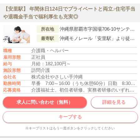
【安里駅】 年間休日124日でプライベートと両立♪住宅手当
や退職金手当で福利厚生も充実◎
沖縄県那覇市字国場706-10サンテラスかかず201号
所在地
沖縄モノレール「安里駅」より徒歩26分
最寄駅
介護職・ヘルパー
職種
正社員
雇用形態
月給：182,100円～
給与
訪問介護
施設形態
株式会社やさしい手沖縄
会社名
早番 7:00～16:00（うち休憩60分）
日勤 8:30～17:30（うち休憩60分）
勤務時間
介護福祉士、初任者研修、実務者研修のいずれかの資格をお持ちの方
応募資格
求人に問い合わせ（無料）
詳細を見る
キープする
※キープリストはもう一度ボタンをクリックしてください