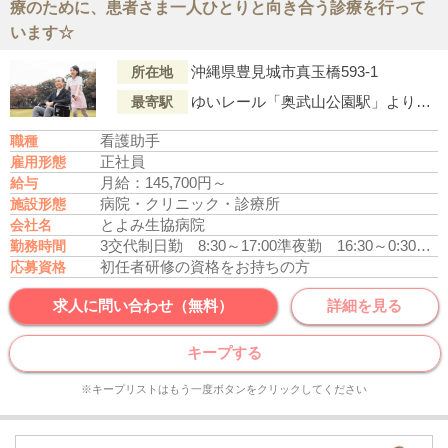
療のために、患者さま一人ひとりと向き合う診療を行って
います☆
沖縄県豊見城市真玉橋593-1
所在地
ゆいレール「奥武山公園駅」より車で4分
最寄駅
看護助手
職種
正社員
雇用形態
月給：145,700円～
給与
病院・クリニック・診療所
施設形態
とよみ生協病院
会社名
3交代制
日勤 8:30～17:00
準夜勤 16:30～0:30
深夜勤
勤務時間
初任者研修の資格をお持ちの方
応募資格
求人に問い合わせ（無料）
詳細を見る
キープする
※キープリストはもう一度ボタンをクリックしてください