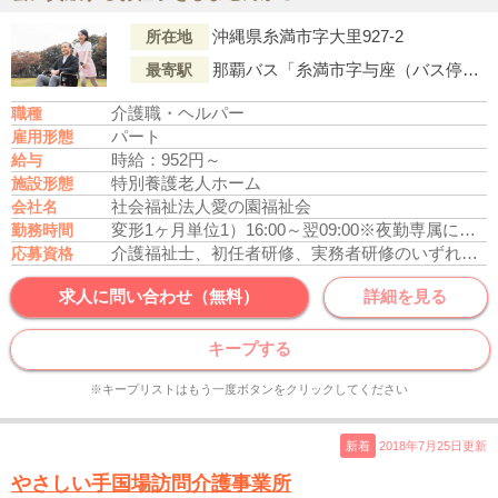
沖縄県糸満市字大里927-2
所在地
那覇バス「糸満市字与座（バス停）」より徒歩5分
最寄駅
介護職・ヘルパー
職種
パート
雇用形態
時給：952円～
給与
特別養護老人ホーム
施設形態
社会福祉法人愛の園福祉会
会社名
変形1ヶ月単位
1）16:00～翌09:00
※夜勤専属になります
勤務時間
介護福祉士、初任者研修、実務者研修のいずれかの資格をお持ちの方
応募資格
求人に問い合わせ（無料）
詳細を見る
キープする
※キープリストはもう一度ボタンをクリックしてください
新着
2018年7月25日更新
やさしい手国場訪問介護事業所