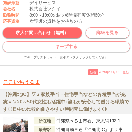
デイサービス
施設形態
株式会社ツクイ
会社名
8:00～19:00の間の8時間程度
休憩60分
勤務時間
看護師の資格をお持ちの方
応募資格
求人に問い合わせ（無料）
詳細を見る
キープする
※キープリストはもう一度ボタンをクリックしてください
新着
2020年11月19日更新
ここいちうるま
【沖縄北IC】▽▲家族手当・住宅手当などの各種手当が充
実▲▽20～50代女性も活躍中♪誰もが安心して働ける環境で
す◎日中の比較的働きやすい時間帯に働けます◎
沖縄県うるま市石川東恩納133-1
所在地
沖縄自動車道「沖縄北IC」より車で8分
最寄駅