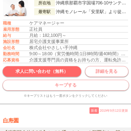
沖縄県那覇市字国場706-10サンテラスかかず201号
所在地
沖縄モノレール「安里駅」より徒歩26分
最寄駅
ケアマネージャー
職種
正社員
雇用形態
月給：182,100円～
給与
居宅介護支援事業所
施設形態
株式会社やさしい手沖縄
会社名
9:00～18:00
（実労働時間:1日8時間/週40時間）
月単
勤務時間
介護支援専門員の資格をお持ちの方、運転免許あれば尚可
応募資格
求人に問い合わせ（無料）
詳細を見る
キープする
※キープリストはもう一度ボタンをクリックしてください
新着
2019年9月12日更新
白寿園