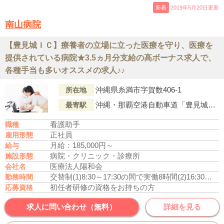
新着
2019年5月20日更新
南山病院
【豊見城ＩＣ】療養者の立場に立った医療を守り、医療を
提供されている病院★3.5ヵ月分支給の高ボーナス求人で、
各種手当も多いオススメの求人♪♪
沖縄県糸満市字賀数406-1
所在地
沖縄・那覇空港自動車道「豊見城ＩＣ」より車で5分
最寄駅
看護助手
職種
正社員
雇用形態
月給：185,000円～
給与
病院・クリニック・診療所
施設形態
医療法人陽和会
会社名
交替制
(1)8:30～17:30の間で実働8時間
(2)16:30～翌0:30
勤務時間
初任者研修の資格をお持ちの方
応募資格
求人に問い合わせ（無料）
詳細を見る