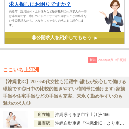
求人探しにお困りですか？
高給与・託児所付・土日休みなど応募殺到の人気求人の一部
は非公開です。専任のアドバイザーが公開することの出来な
い非公開求人から、あなたにピッタリの求人をご紹介しま
す。
非公開求人を紹介してもらう
▶
新着
2020年8月19日更新
ここいち上江洲
【沖縄北IC】20～50代女性も活躍中♪誰もが安心して働ける
環境です◎日中の比較的働きやすい時間帯に働けます♪家族
手当や住宅手当などの手当も充実、末永く勤めやすいのも
魅力の求人◎
沖縄県うるま市字上江洲466
所在地
沖縄自動車道「沖縄北IC」より車で8分
最寄駅