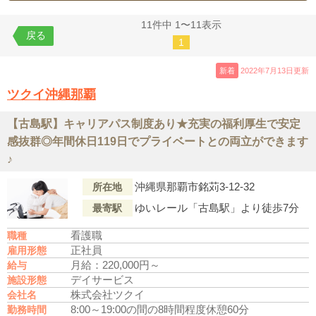
11件中 1〜11表示
戻る
1
新着
2022年7月13日更新
ツクイ沖縄那覇
【古島駅】キャリアパス制度あり★充実の福利厚生で安定
感抜群◎年間休日119日でプライベートとの両立ができます
♪
沖縄県那覇市銘苅3-12-32
所在地
ゆいレール「古島駅」より徒歩7分
最寄駅
看護職
職種
正社員
雇用形態
月給：220,000円～
給与
デイサービス
施設形態
株式会社ツクイ
会社名
8:00～19:00の間の8時間程度
休憩60分
勤務時間