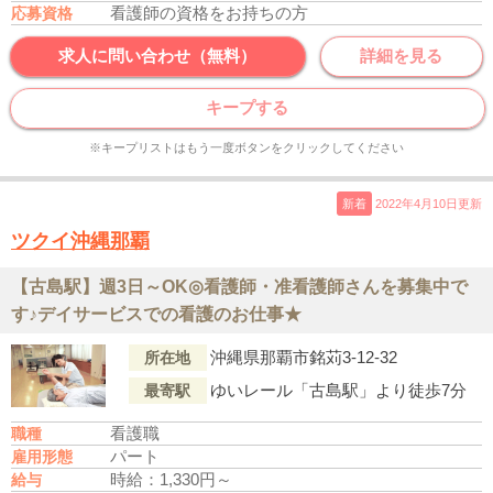
看護師の資格をお持ちの方
応募資格
求人に問い合わせ（無料）
詳細を見る
キープする
※キープリストはもう一度ボタンをクリックしてください
新着
2022年4月10日更新
ツクイ沖縄那覇
【古島駅】週3日～OK◎看護師・准看護師さんを募集中で
す♪デイサービスでの看護のお仕事★
沖縄県那覇市銘苅3-12-32
所在地
ゆいレール「古島駅」より徒歩7分
最寄駅
看護職
職種
パート
雇用形態
時給：1,330円～
給与