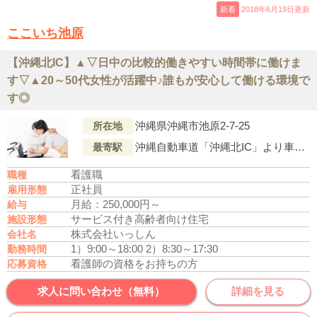
新着
2018年6月19日更新
ここいち池原
【沖縄北IC】▲▽日中の比較的働きやすい時間帯に働けま
す▽▲20～50代女性が活躍中♪誰もが安心して働ける環境で
す◎
沖縄県沖縄市池原2-7-25
所在地
沖縄自動車道「沖縄北IC」より車で8分
最寄駅
看護職
職種
正社員
雇用形態
月給：250,000円～
給与
サービス付き高齢者向け住宅
施設形態
株式会社いっしん
会社名
1）9:00～18:00
2）8:30～17:30
勤務時間
看護師の資格をお持ちの方
応募資格
求人に問い合わせ（無料）
詳細を見る