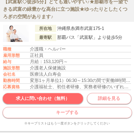
【武富駅◇徒歩5分】とても通いやすい♪★那覇市を一望で
きる武富の緑豊かな高台に立つ施設★ゆったりとしたくつ
ろぎの空間があります♪
沖縄県糸満市武富175-1
所在地
那覇バス「武富駅」より徒歩5分
最寄駅
介護職・ヘルパー
職種
正社員
雇用形態
月給：153,120円～
給与
介護老人保健施設
施設形態
医療法人白寿会
会社名
変形1ヶ月単位
1）06:30～15:30の間で実働8時間
2）
勤務時間
介護福祉士、初任者研修、実務者研修のいずれかの資格をお持ちの方
応募資格
求人に問い合わせ（無料）
詳細を見る
キープする
※キープリストはもう一度ボタンをクリックしてください