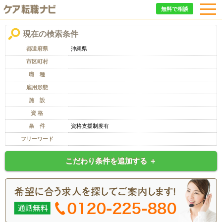
無料で相談
現在の検索条件
都道府県
沖縄県
市区町村
職 種
雇用形態
施 設
資 格
条 件
資格支援制度有
フリーワード
こだわり条件を追加する ＋