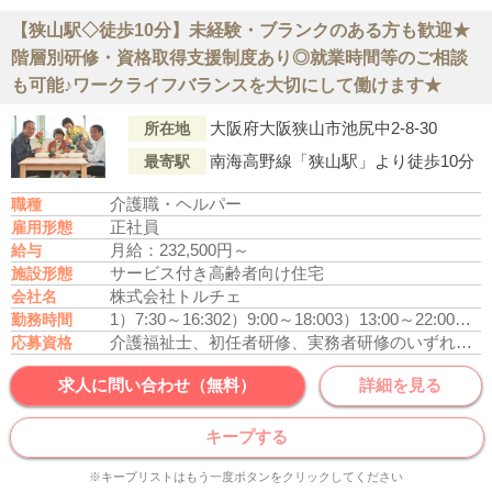
【狭山駅◇徒歩10分】未経験・ブランクのある方も歓迎★
階層別研修・資格取得支援制度あり◎就業時間等のご相談
も可能♪ワークライフバランスを大切にして働けます★
大阪府大阪狭山市池尻中2-8-30
所在地
南海高野線「狭山駅」より徒歩10分
最寄駅
介護職・ヘルパー
職種
正社員
雇用形態
月給：232,500円～
給与
サービス付き高齢者向け住宅
施設形態
株式会社トルチェ
会社名
1）7:30～16:30
2）9:00～18:00
3）13:00～22:00
勤務時間
介護福祉士、初任者研修、実務者研修のいずれかの資格をお持ちの方
応募資格
求人に問い合わせ（無料）
詳細を見る
キープする
※キープリストはもう一度ボタンをクリックしてください