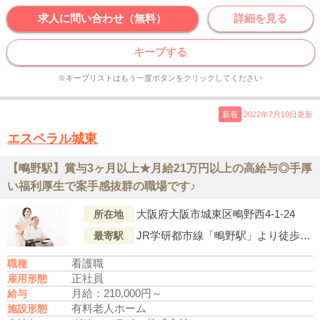
求人に問い合わせ（無料）
詳細を見る
キープする
※キープリストはもう一度ボタンをクリックしてください
新着
2022年7月10日更新
エスペラル城東
【鴫野駅】賞与3ヶ月以上★月給21万円以上の高給与◎手厚
い福利厚生で案手感抜群の職場です♪
大阪府大阪市城東区鴫野西4-1-24
所在地
JR学研都市線「鴫野駅」より徒歩6分
最寄駅
看護職
職種
正社員
雇用形態
月給：210,000円～
給与
有料老人ホーム
施設形態