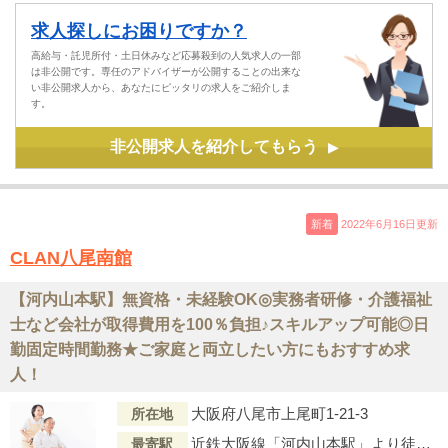
求人探しにお困りですか？
高給与・託児所付・土日休みなど応募殺到の人気求人の一部
は非公開です。専任のアドバイザーが公開することの出来な
い非公開求人から、あなたにピッタリの求人をご紹介しま
す。
非公開求人を紹介してもらう
▶
新着
2022年6月16日更新
CLAN八尾南館
【河内山本駅】無資格・未経験OK◎実務者研修・介護福祉
士など会社が取得費用を100％負担♪スキルアップ可能◎日
勤固定時間勤務★ご家庭と両立したい方にもおすすめ求
人！
大阪府八尾市上尾町1-21-3
所在地
近鉄大阪線「河内山本駅」より徒歩21分
最寄駅