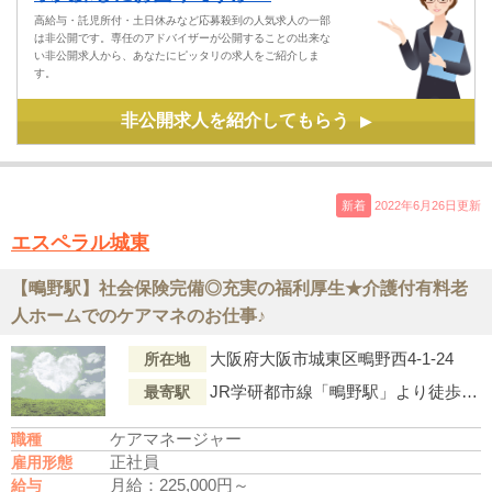
高給与・託児所付・土日休みなど応募殺到の人気求人の一部
は非公開です。専任のアドバイザーが公開することの出来な
い非公開求人から、あなたにピッタリの求人をご紹介しま
す。
非公開求人を紹介してもらう
▶
新着
2022年6月26日更新
エスペラル城東
【鴫野駅】社会保険完備◎充実の福利厚生★介護付有料老
人ホームでのケアマネのお仕事♪
大阪府大阪市城東区鴫野西4-1-24
所在地
JR学研都市線「鴫野駅」より徒歩6分
最寄駅
ケアマネージャー
職種
正社員
雇用形態
月給：225,000円～
給与