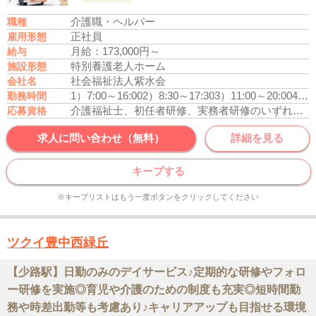
介護職・ヘルパー
職種
正社員
雇用形態
月給：173,000円～
給与
特別養護老人ホーム
施設形態
社会福祉法人紫水会
会社名
1）7:00～16:00
2）8:30～17:30
3）11:00～20:00
4）16:30～9:30 休憩時間120分
勤務時間
介護福祉士、初任者研修、実務者研修のいずれかの資格をお持ちの方
応募資格
求人に問い合わせ（無料）
詳細を見る
キープする
※キープリストはもう一度ボタンをクリックしてください
ツクイ豊中西緑丘
【少路駅】日勤のみのデイサービス♪定期的な研修やフォロ
ー研修を実施◎育児や介護のための制度も充実◎短時間勤
務や時差出勤等も考慮あり♪キャリアアップも目指せる環境