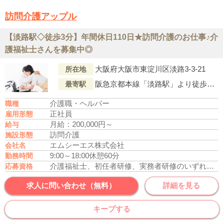
訪問介護アップル
【淡路駅◇徒歩3分】年間休日110日★訪問介護のお仕事♪介
護福祉士さんを募集中◎
大阪府大阪市東淀川区淡路3-3-21
所在地
阪急京都本線「淡路駅」より徒歩3分
最寄駅
介護職・ヘルパー
職種
正社員
雇用形態
月給：200,000円～
給与
訪問介護
施設形態
エムシーエス株式会社
会社名
9:00～18:00
休憩60分
勤務時間
介護福祉士、初任者研修、実務者研修のいずれかの資格をお持ちの方
応募資格
求人に問い合わせ（無料）
詳細を見る
キープする