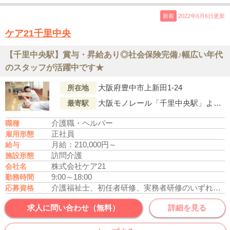
新着
2022年6月6日更新
ケア21千里中央
【千里中央駅】賞与・昇給あり◎社会保険完備♪幅広い年代
のスタッフが活躍中です★
大阪府豊中市上新田1-24
所在地
大阪モノレール「千里中央駅」より徒歩13分
最寄駅
介護職・ヘルパー
職種
正社員
雇用形態
月給：210,000円～
給与
訪問介護
施設形態
株式会社ケア21
会社名
9:00～18:00
勤務時間
介護福祉士、初任者研修、実務者研修のいずれかの資格をお持ちの方
応募資格
求人に問い合わせ（無料）
詳細を見る