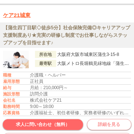
ケア21城東
【蒲生四丁目駅◇徒歩5分】社会保険完備◎キャリアアップ
支援制度あり★充実の研修し制度でお仕事しながらステッ
プアップを目指せます♪
大阪府大阪市城東区蒲生3-15-8
所在地
大阪メトロ長堀鶴見緑地線「蒲生四丁目駅」より徒歩5分
最寄駅
介護職・ヘルパー
職種
正社員
雇用形態
月給：210,000円～
給与
訪問介護
施設形態
株式会社ケア21
会社名
9:00～18:00
勤務時間
介護福祉士、初任者研修、実務者研修のいずれかの資格をお持ちの方
応募資格
求人に問い合わせ（無料）
詳細を見る