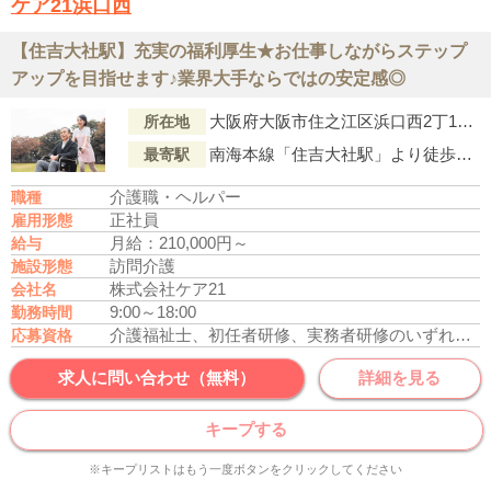
ケア21浜口西
【住吉大社駅】充実の福利厚生★お仕事しながらステップ
アップを目指せます♪業界大手ならではの安定感◎
大阪府大阪市住之江区浜口西2丁11-18
所在地
南海本線「住吉大社駅」より徒歩8分
最寄駅
介護職・ヘルパー
職種
正社員
雇用形態
月給：210,000円～
給与
訪問介護
施設形態
株式会社ケア21
会社名
9:00～18:00
勤務時間
介護福祉士、初任者研修、実務者研修のいずれかの資格をお持ちの方
応募資格
求人に問い合わせ（無料）
詳細を見る
キープする
※キープリストはもう一度ボタンをクリックしてください