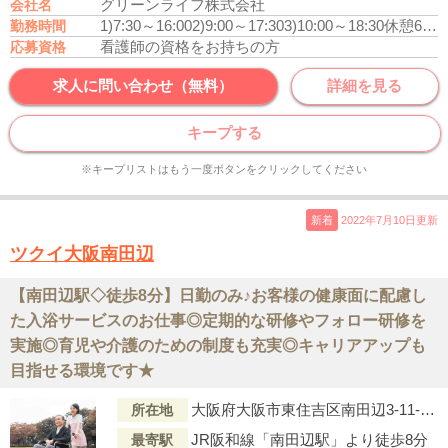
グリーンライフ株式会社
会社名
1)7:30～16:00
2)9:00～17:30
3)10:00～18:30
休憩60分
勤務時間
看護師の資格をお持ちの方
応募資格
求人に問い合わせ（無料）
詳細を見る
キープする
※キープリストはもう一度ボタンをクリックしてください
新着
2022年7月10日更新
ツクイ大阪南田辺
【南田辺駅◇徒歩8分】日勤のみ♪お客様の健康面に配慮し
た入浴サービスのお仕事◎定期的な研修やフォロー研修を
実施◎育児や介護のための制度も充実◎キャリアアップも
目指せる環境です★
大阪府大阪市東住吉区南田辺3-11-21ｱﾈｯｸｽ田辺1階
所在地
JR阪和線「南田辺駅」より徒歩8分
最寄駅