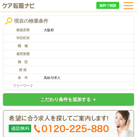
無料で相談
現在の検索条件
都道府県
大阪府
市区町村
職 種
雇用形態
施 設
資 格
条 件
高給与求人
フリーワード
こだわり条件を追加する ＋