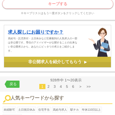
キープする
※キープリストはもう一度ボタンをクリックしてください
求人探しにお困りですか？
高給与・託児所付・土日休みなど応募殺到の人気求人の一部
は非公開です。専任のアドバイザーが公開することの出来な
い非公開求人から、あなたにピッタリの求人をご紹介しま
す。
非公開求人を紹介してもらう
▶
928件中 1〜20表示
戻る
1
2
3
4
5
6
>
>>
人気キーワードから探す
未経験可
土日祝日休み
住宅手当
高給与求人
駅チカ
年休110日以上