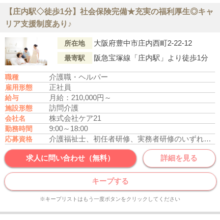
【庄内駅◇徒歩1分】社会保険完備★充実の福利厚生◎キャ
リア支援制度あり♪
大阪府豊中市庄内西町2-22-12
所在地
阪急宝塚線「庄内駅」より徒歩1分
最寄駅
介護職・ヘルパー
職種
正社員
雇用形態
月給：210,000円～
給与
訪問介護
施設形態
株式会社ケア21
会社名
9:00～18:00
勤務時間
介護福祉士、初任者研修、実務者研修のいずれかの資格をお持ちの方
応募資格
求人に問い合わせ（無料）
詳細を見る
キープする
※キープリストはもう一度ボタンをクリックしてください