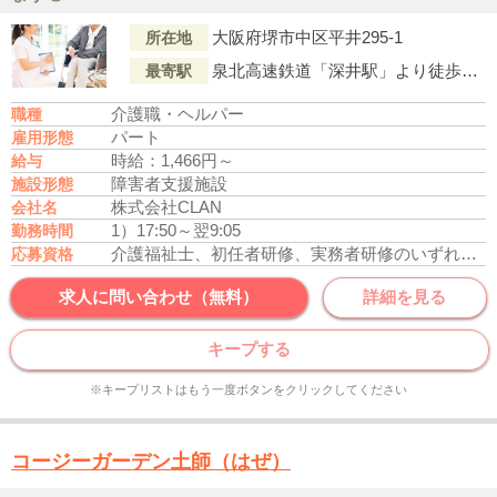
大阪府堺市中区平井295-1
所在地
泉北高速鉄道「深井駅」より徒歩17分
最寄駅
介護職・ヘルパー
職種
パート
雇用形態
時給：1,466円～
給与
障害者支援施設
施設形態
株式会社CLAN
会社名
1）17:50～翌9:05
勤務時間
介護福祉士、初任者研修、実務者研修のいずれかの資格をお持ちの方
応募資格
求人に問い合わせ（無料）
詳細を見る
キープする
※キープリストはもう一度ボタンをクリックしてください
コージーガーデン土師（はぜ）