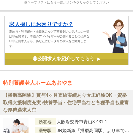
※キープリストはもう一度ボタンをクリックしてください
求人探しにお困りですか？
高給与・託児所付・土日休みなど応募殺到の人気求人の一部
は非公開です。専任のアドバイザーが公開することの出来な
い非公開求人から、あなたにピッタリの求人をご紹介しま
す。
非公開求人を紹介してもらう
▶
特別養護老人ホームあおやま
【播磨高岡駅】賞与4ヶ月支給実績あり★未経験OK・資格
取得支援制度充実♪扶養手当・住宅手当など各種手当も豊富
な厚待遇求人◎
大阪府交野市青山3-431-1
所在地
JR姫新線「播磨高岡駅」より車で10分
最寄駅