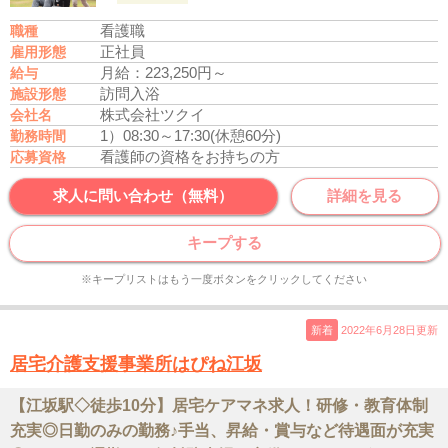
看護職
職種
正社員
雇用形態
月給：223,250円～
給与
訪問入浴
施設形態
株式会社ツクイ
会社名
1）08:30～17:30(休憩60分)
勤務時間
看護師の資格をお持ちの方
応募資格
求人に問い合わせ（無料）
詳細を見る
キープする
※キープリストはもう一度ボタンをクリックしてください
新着
2022年6月28日更新
居宅介護支援事業所はぴね江坂
【江坂駅◇徒歩10分】居宅ケアマネ求人！研修・教育体制
充実◎日勤のみの勤務♪手当、昇給・賞与など待遇面が充実