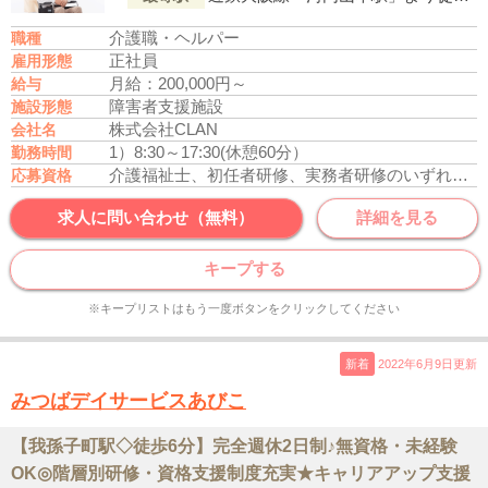
介護職・ヘルパー
職種
正社員
雇用形態
月給：200,000円～
給与
障害者支援施設
施設形態
株式会社CLAN
会社名
1）8:30～17:30(休憩60分）
勤務時間
介護福祉士、初任者研修、実務者研修のいずれかの資格をお持ちの方
応募資格
求人に問い合わせ（無料）
詳細を見る
キープする
※キープリストはもう一度ボタンをクリックしてください
新着
2022年6月9日更新
みつばデイサービスあびこ
【我孫子町駅◇徒歩6分】完全週休2日制♪無資格・未経験
OK◎階層別研修・資格支援制度充実★キャリアアップ支援