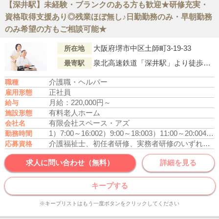
【深井駅】未経験・ブランクのある方も歓迎★研修充実・
資格取得支援あり◎残業ほぼ無し♪日勤勤務のみ・早朝勤務
のみ希望の方もご相談可能★
大阪府堺市中区土師町3-19-33
所在地
泉北高速鉄道「深井駅」より徒歩13分
最寄駅
介護職・ヘルパー
職種
正社員
雇用形態
月給：220,000円～
給与
有料老人ホーム
施設形態
有限会社スペース・アズ
会社名
1）7:00～16:00
2）9:00～18:00
3）11:00～20:00
4）16:00～翌9:00
勤務時間
介護福祉士、初任者研修、実務者研修のいずれかの資格をお持ちの方
応募資格
求人に問い合わせ（無料）
詳細を見る
キープする
※キープリストはもう一度ボタンをクリックしてください