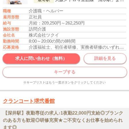
介護職・ヘルパー
職種
正社員
雇用形態
月給：209,250円～262,250円
給与
訪問介護
施設形態
株式会社ツクイ
会社名
8:00～20:00の間の8時間
勤務時間
介護福祉士、初任者研修、実務者研修のいずれかの資格をお持ちの方
応募資格
求人に問い合わせ（無料）
詳細を見る
キープする
※キープリストはもう一度ボタンをクリックしてください
クランコート堺弐番館
【深井駅】夜勤専従の求人♪1夜勤22,000円支給◎ブランク
のある方も歓迎◎研修充実★ご不安なくお仕事を始められ
ます◎