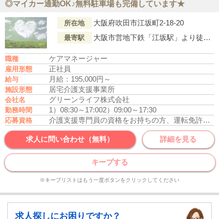
◎マイカー通勤OK♪無料駐車場も完備しています★
大阪府吹田市江坂町2-18-20
所在地
大阪市営地下鉄「江坂駅」より徒歩10分
最寄駅
ケアマネージャー
職種
正社員
雇用形態
月給：195,000円～
給与
居宅介護支援事業所
施設形態
グリーンライフ株式会社
会社名
1）08:30～17:00
2）09:00～17:30
勤務時間
介護支援専門員の資格をお持ちの方、運転免許あれば尚可
応募資格
求人に問い合わせ（無料）
詳細を見る
キープする
※キープリストはもう一度ボタンをクリックしてください
求人探しにお困りですか？