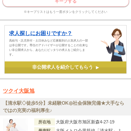
キープする
※キープリストはもう一度ボタンをクリックしてください
求人探しにお困りですか？
高給与・託児所付・土日休みなど応募殺到の人気求人の一部
は非公開です。専任のアドバイザーが公開することの出来な
い非公開求人から、あなたにピッタリの求人をご紹介しま
す。
非公開求人を紹介してもらう
▶
ツクイ大阪旭
【清水駅◇徒歩5分】未経験OK◎社会保険完備★大手なら
ではの充実の福利厚生♪
大阪府大阪市旭区新森4-27-19
所在地
大阪メトロ今里筋線「清水駅」より徒歩5分
最寄駅