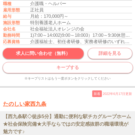
介護職・ヘルパー
職種
正社員
雇用形態
月給：170,000円～
給与
特別養護老人ホーム
施設形態
社会福祉法人オレンジの会
会社名
1)7:00～14:00
2)9:00～18:00
3）17:00～9:30
休憩60～120分
勤務時間
介護福祉士、初任者研修、実務者研修のいずれかの資格をお持ちの方
応募資格
求人に問い合わせ（無料）
詳細を見る
キープする
※キープリストはもう一度ボタンをクリックしてください
新着
2022年6月17日更新
たのしい家西九条
【西九条駅◇徒歩5分】通勤に便利な駅チカグループホーム
★社会保険完備★大手ならではの安定感抜群の職場環境が
魅力です♪