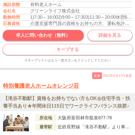
有料老人ホーム
施設形態
グリーンライフ株式会社
会社名
1)7:30～16:00
2)9:00～17:30
3)11:30～20:00
休憩60分
勤務時間
介護支援専門員の資格をお持ちの方、運転免許あれば尚可
応募資格
求人に問い合わせ（無料）
詳細を見る
キープする
※キープリストはもう一度ボタンをクリックしてください
新着
2022年6月17日更新
特別養護老人ホームオレンジ荘
【滝谷不動駅】資格をお持ちでない方もOK◎住宅手当・扶
養手当あり★年間休日115日でワークライフバランス抜群♪
大阪府富田林市龍泉877-78
所在地
近鉄長野線「滝谷不動駅」より車で10分
最寄駅