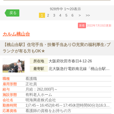
928件中 1〜20表示
戻る
1
2
3
4
5
6
>
>>
新着
2022年7月15日更新
カルム桃山台
【桃山台駅】住宅手当・扶養手当あり◎充実の福利厚生♪ブ
ランクが有る方もOK★
大阪府吹田市春日4-12-26
所在地
北大阪急行電鉄南北線「桃山台駅」より徒歩10分
最寄駅
看護職
職種
正社員
雇用形態
月給：262,000円～
給与
有料老人ホーム
施設形態
明海興産株式会社
会社名
1)7:45～16:45
2)8:45～17:45
休憩時間60分
3)16:30～翌9:30
勤務時間
看護師の資格をお持ちの方
応募資格