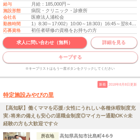
月給：185,000円～
給与
病院・クリニック・診療所
施設形態
医療法人浦松会
会社名
1）8:30～17:00
2）10:00～18:30
3）16:45～翌8:45※月4回程度
勤務時間
初任者研修の資格をお持ちの方
応募資格
求人に問い合わせ（無料）
詳細を見る
キープする
※キープリストはもう一度ボタンをクリックしてください
新着
2018年8月8日更新
特定施設みやびの里
【高知駅】働くママを応援♪女性にうれしい各種休暇制度充
実♪将来の備えも安心の退職金制度◎マイカー通勤OK☆未
経験の方も大歓迎です☆
高知県高知市比島町4-6-9
所在地