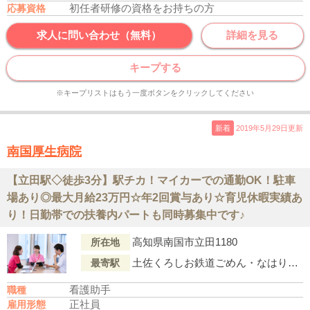
初任者研修の資格をお持ちの方
応募資格
求人に問い合わせ（無料）
詳細を見る
キープする
※キープリストはもう一度ボタンをクリックしてください
新着
2019年5月29日更新
南国厚生病院
【立田駅◇徒歩3分】駅チカ！マイカーでの通勤OK！駐車
場あり◎最大月給23万円☆年2回賞与あり☆育児休暇実績あ
り！日勤帯での扶養内パートも同時募集中です♪
高知県南国市立田1180
所在地
土佐くろしお鉄道ごめん・なはり線「立田駅」より徒歩3分
最寄駅
看護助手
職種
正社員
雇用形態