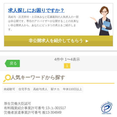
求人探しにお困りですか？
高給与・託児所付・土日休みなど応募殺到の人気求人の一部
は非公開です。専任のアドバイザーが公開することの出来な
い非公開求人から、あなたにピッタリの求人をご紹介しま
す。
非公開求人を紹介してもらう
▶
4件中 1〜4表示
戻る
1
人気キーワードから探す
未経験可
住宅手当
高給与求人
駅チカ
年休110日以上
厚生労働大臣認可
有料職業紹介事業許可番号:13-ユ-301517
労働者派遣事業許可番号:般13-304849