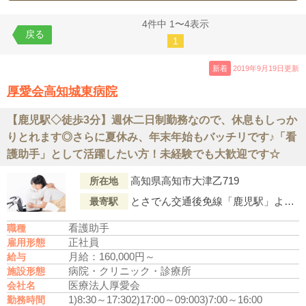
4件中 1〜4表示
戻る
1
新着
2019年9月19日更新
厚愛会高知城東病院
【鹿児駅◇徒歩3分】週休二日制勤務なので、休息もしっか
りとれます◎さらに夏休み、年末年始もバッチリです♪「看
護助手」として活躍したい方！未経験でも大歓迎です☆
高知県高知市大津乙719
所在地
とさでん交通後免線「鹿児駅」より徒歩3分
最寄駅
看護助手
職種
正社員
雇用形態
月給：160,000円～
給与
病院・クリニック・診療所
施設形態
医療法人厚愛会
会社名
1)8:30～17:30
2)17:00～09:00
3)7:00～16:00
勤務時間