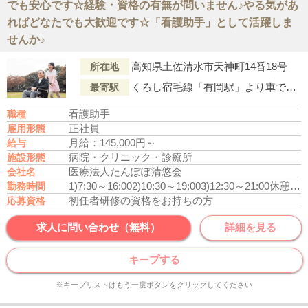
でも安心です☆経験・資格の有無が問いません♪やる気があ
ればどなたでも大歓迎です☆「看護助手」として活躍しま
せんか♪
高知県土佐清水市天神町14番18号
所在地
くろし宿毛線「有岡駅」より車で50分
最寄駅
看護助手
職種
正社員
雇用形態
月給：145,000円～
給与
病院・クリニック・診療所
施設形態
医療法人たんぽぽ清悠会
会社名
1)7:30～16:00
2)10:30～19:00
3)12:30～21:00
休憩60分
勤務時間
初任者研修の資格をお持ちの方
応募資格
求人に問い合わせ（無料）
詳細を見る
キープする
※キープリストはもう一度ボタンをクリックしてください