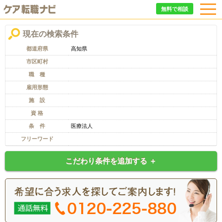
無料で相談
現在の検索条件
都道府県
高知県
市区町村
職 種
雇用形態
施 設
資 格
条 件
医療法人
フリーワード
こだわり条件を追加する ＋