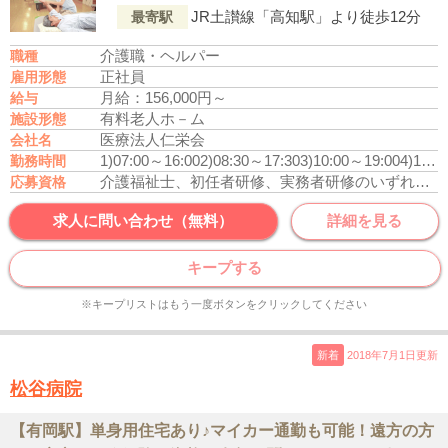
JR土讃線「高知駅」より徒歩12分
最寄駅
介護職・ヘルパー
職種
正社員
雇用形態
月給：156,000円～
給与
有料老人ホ－ム
施設形態
医療法人仁栄会
会社名
1)07:00～16:00
2)08:30～17:30
3)10:00～19:00
4)16:00～10:00(休憩120分)
勤務時間
介護福祉士、初任者研修、実務者研修のいずれかの資格をお持ちの方
応募資格
求人に問い合わせ（無料）
詳細を見る
キープする
※キープリストはもう一度ボタンをクリックしてください
新着
2018年7月1日更新
松谷病院
【有岡駅】単身用住宅あり♪マイカー通勤も可能！遠方の方