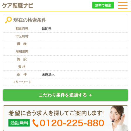
無料で相談
現在の検索条件
都道府県
福岡県
市区町村
職 種
雇用形態
施 設
資 格
条 件
医療法人
フリーワード
こだわり条件を追加する ＋