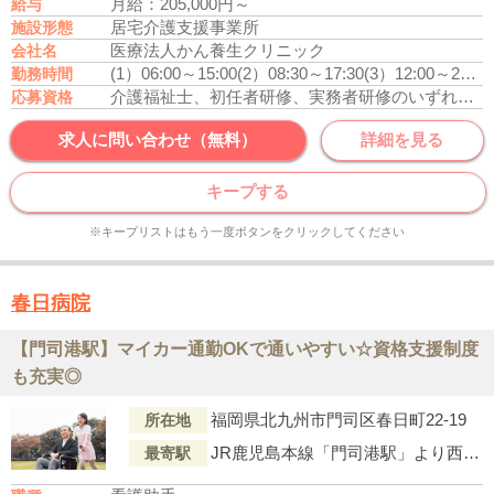
月給：205,000円～
給与
居宅介護支援事業所
施設形態
医療法人かん養生クリニック
会社名
(1）06:00～15:00
(2）08:30～17:30
(3）12:00～21:00
勤務時間
介護福祉士、初任者研修、実務者研修のいずれかの資格をお持ちの方
応募資格
求人に問い合わせ（無料）
詳細を見る
キープする
※キープリストはもう一度ボタンをクリックしてください
春日病院
【門司港駅】マイカー通勤OKで通いやすい☆資格支援制度
も充実◎
福岡県北九州市門司区春日町22-19
所在地
JR鹿児島本線「門司港駅」より西鉄バス・黒川～伊川行乗車、「春日町3丁目（バス停）」下車徒歩1分
最寄駅