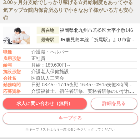
3.00ヶ月分支給でしっかり稼げる☆昇給制度もあってやる
気アップ☆院内保育所ありで小さなお子様がいる方も安心
◎
福岡県北九州市若松区大字小敷146
所在地
JR鹿児島本線「折尾駅」より市営バス乗車、「大鳥居（バス停）」下車徒歩5分
最寄駅
介護職・ヘルパー
職種
正社員
雇用形態
月給：189,600円～
給与
介護老人保健施設
施設形態
医療法人三芳会
会社名
日勤 08:45～17:15
夜勤 16:45～09:15
実働8時間勤務
勤務時間
介護福祉士、初任者研修、実務者研修のいずれかの資格をお持ちの方
応募資格
求人に問い合わせ（無料）
詳細を見る
キープする
※キープリストはもう一度ボタンをクリックしてください