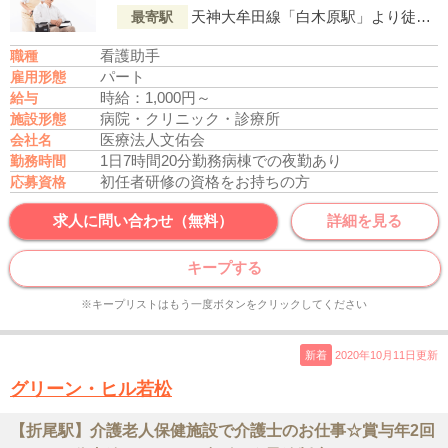
天神大牟田線「白木原駅」より徒歩5分
最寄駅
看護助手
職種
パート
雇用形態
時給：1,000円～
給与
病院・クリニック・診療所
施設形態
医療法人文佑会
会社名
1日7時間20分勤務
病棟での夜勤あり
勤務時間
初任者研修の資格をお持ちの方
応募資格
求人に問い合わせ（無料）
詳細を見る
キープする
※キープリストはもう一度ボタンをクリックしてください
新着
2020年10月11日更新
グリーン・ヒル若松
【折尾駅】介護老人保健施設で介護士のお仕事☆賞与年2回