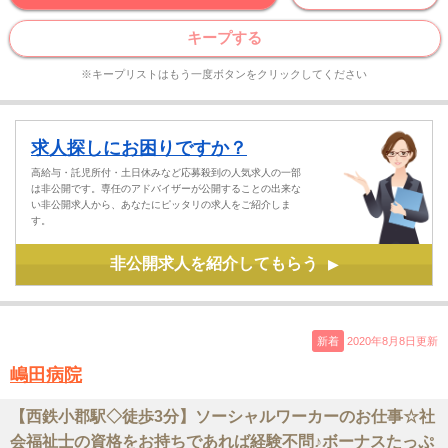
キープする
※キープリストはもう一度ボタンをクリックしてください
求人探しにお困りですか？
高給与・託児所付・土日休みなど応募殺到の人気求人の一部
は非公開です。専任のアドバイザーが公開することの出来な
い非公開求人から、あなたにピッタリの求人をご紹介しま
す。
非公開求人を紹介してもらう
▶
新着
2020年8月8日更新
嶋田病院
【西鉄小郡駅◇徒歩3分】ソーシャルワーカーのお仕事☆社
会福祉士の資格をお持ちであれば経験不問♪ボーナスたっぷ