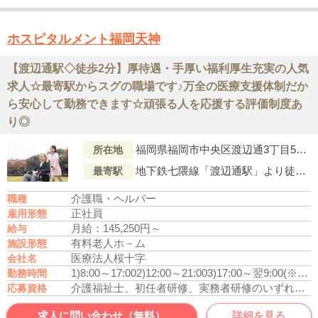
ホスピタルメント福岡天神
【渡辺通駅◇徒歩2分】厚待遇・手厚い福利厚生充実の人気
求人☆最寄駅からスグの職場です♪万全の医療支援体制だか
ら安心して勤務できます☆頑張る人を応援する評価制度あ
り◎
福岡県福岡市中央区渡辺通3丁目5番11号
所在地
地下鉄七隈線「渡辺通駅」より徒歩2分
最寄駅
介護職・ヘルパー
職種
正社員
雇用形態
月給：145,250円～
給与
有料老人ホ－ム
施設形態
医療法人桜十字
会社名
1)8:00～17:00
2)12:00～21:00
3)17:00～翌9:00(※休憩90分)
勤務時間
介護福祉士、初任者研修、実務者研修のいずれかの資格をお持ちの方
応募資格
求人に問い合わせ（無料）
詳細を見る