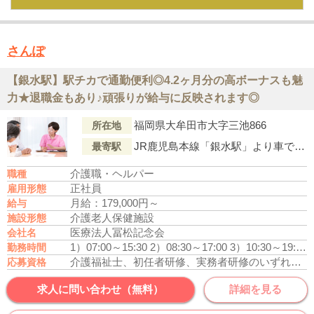
さんぽ
【銀水駅】駅チカで通勤便利◎4.2ヶ月分の高ボーナスも魅
力★退職金もあり♪頑張りが給与に反映されます◎
福岡県大牟田市大字三池866
所在地
JR鹿児島本線「銀水駅」より車で5分
最寄駅
介護職・ヘルパー
職種
正社員
雇用形態
月給：179,000円～
給与
介護老人保健施設
施設形態
医療法人冨松記念会
会社名
1）07:00～15:30
2）08:30～17:00
3）10:30～19:00
勤務時間
介護福祉士、初任者研修、実務者研修のいずれかの資格をお持ちの方
応募資格
求人に問い合わせ（無料）
詳細を見る