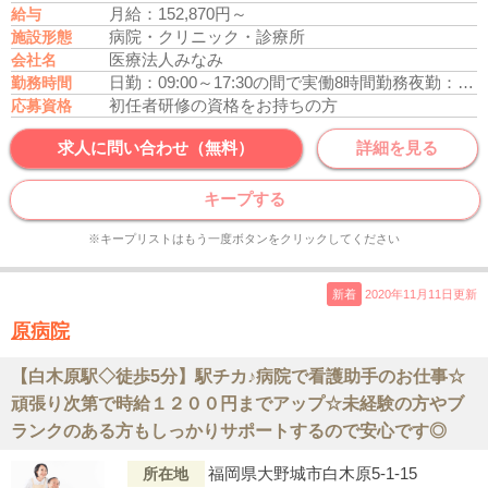
月給：152,870円～
給与
病院・クリニック・診療所
施設形態
医療法人みなみ
会社名
日勤：09:00～17:30の間で実働8時間勤務
夜勤：17:00～09:30（月4回程度）
勤務時間
初任者研修の資格をお持ちの方
応募資格
求人に問い合わせ（無料）
詳細を見る
キープする
※キープリストはもう一度ボタンをクリックしてください
新着
2020年11月11日更新
原病院
【白木原駅◇徒歩5分】駅チカ♪病院で看護助手のお仕事☆
頑張り次第で時給１２００円までアップ☆未経験の方やブ
ランクのある方もしっかりサポートするので安心です◎
福岡県大野城市白木原5-1-15
所在地