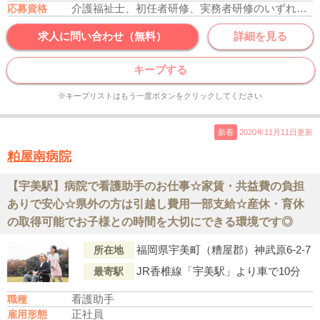
介護福祉士、初任者研修、実務者研修のいずれかの資格をお持ちの方
応募資格
求人に問い合わせ（無料）
詳細を見る
キープする
※キープリストはもう一度ボタンをクリックしてください
新着
2020年11月11日更新
粕屋南病院
【宇美駅】病院で看護助手のお仕事☆家賃・共益費の負担
ありで安心☆県外の方は引越し費用一部支給☆産休・育休
の取得可能でお子様との時間を大切にできる環境です◎
福岡県宇美町（糟屋郡）神武原6-2-7
所在地
JR香椎線「宇美駅」より車で10分
最寄駅
看護助手
職種
正社員
雇用形態