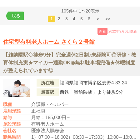
105件中 1〜20表示
戻る
1
2
3
4
5
6
>
>>
新着
2022年9月6日更新
住宅型有料老人ホーム さくら２号館
【雑餉隈駅◇徒歩9分】完全週休2日制♪未経験可◎研修・教
育体制充実★マイカー通勤OK◎無料駐車場完備★休暇制度
が整えられています◎
福岡県福岡市博多区麦野4-33-24
所在地
西鉄「雑餉隈駅」より徒歩9分
最寄駅
介護職・ヘルパー
職種
正社員
雇用形態
月給：185,000円～
給与
有料老人ホーム
施設形態
医療法人鵬志会
会社名
1）07:00～16:00
2）08:30～17:30
3）10:00～19:00
4）
勤務時間