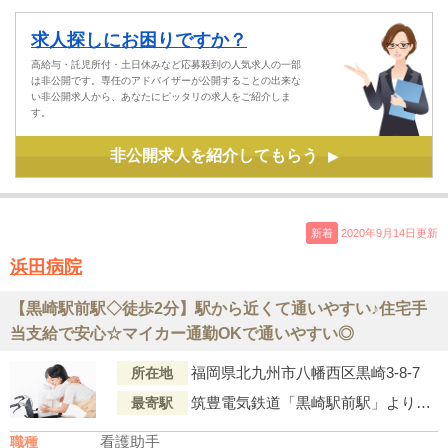
求人探しにお困りですか？
高給与・託児所付・土日休みなど応募殺到の人気求人の一部
は非公開です。専任のアドバイザーが公開することの出来な
い非公開求人から、あなたにピッタリの求人をご紹介しま
す。
非公開求人を紹介してもらう
▶
新着
2020年9月14日更新
浜田病院
【黒崎駅前駅◇徒歩2分】駅から近くて通いやすい♪住宅手
当支給で安心☆マイカー通勤OKで通いやすい◎
福岡県北九州市八幡西区黒崎3-8-7
所在地
筑豊電気鉄道「黒崎駅前駅」より徒歩2分
最寄駅
看護助手
職種