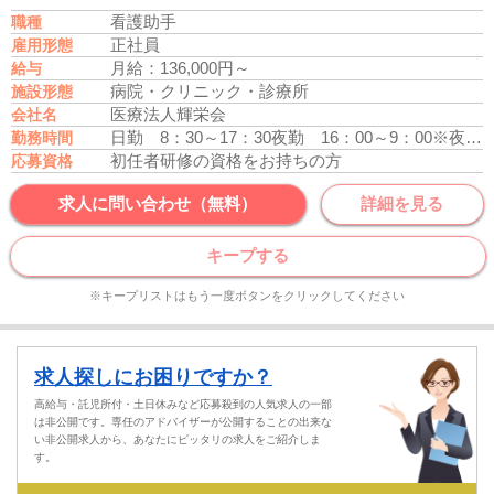
看護助手
職種
正社員
雇用形態
月給：136,000円～
給与
病院・クリニック・診療所
施設形態
医療法人輝栄会
会社名
日勤 8：30～17：30
夜勤 16：00～9：00
※夜勤専従も可
勤務時間
初任者研修の資格をお持ちの方
応募資格
求人に問い合わせ（無料）
詳細を見る
キープする
※キープリストはもう一度ボタンをクリックしてください
求人探しにお困りですか？
高給与・託児所付・土日休みなど応募殺到の人気求人の一部
は非公開です。専任のアドバイザーが公開することの出来な
い非公開求人から、あなたにピッタリの求人をご紹介しま
す。