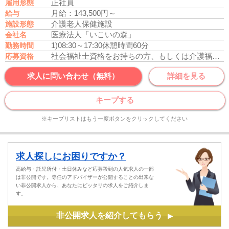
正社員
雇用形態
月給：143,500円～
給与
介護老人保健施設
施設形態
医療法人「いこいの森」
会社名
1)08:30～17:30
休憩時間60分
勤務時間
社会福祉士資格をお持ちの方、もしくは介護福祉士資格をお持ちの方
応募資格
求人に問い合わせ（無料）
詳細を見る
キープする
※キープリストはもう一度ボタンをクリックしてください
求人探しにお困りですか？
高給与・託児所付・土日休みなど応募殺到の人気求人の一部
は非公開です。専任のアドバイザーが公開することの出来な
い非公開求人から、あなたにピッタリの求人をご紹介しま
す。
非公開求人を紹介してもらう
▶