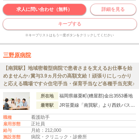
求人に問い合わせ（無料）
詳細を見る
キープする
※キープリストはもう一度ボタンをクリックしてください
三野原病院
【南巽駅】地域密着型病院で患者さまを支えるお仕事を始
めませんか♪賞与3.9ヵ月分の高額支給！頑張りにしっかり
と応える職場です☆住宅手当・保育手当など各種手当充実♪
福岡県篠栗町(糟屋郡)金出3553番地
所在地
JR笹栗線「南巽駅」より西鉄バス『日の浦口』行「篠栗上町・須賀神社前(バス停)」下車徒歩5分
最寄駅
看護助手
職種
正社員
雇用形態
月給：212,000
給与
病院・クリニック・診療所
施設形態