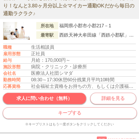
り！なんと3.80ヶ月分以上☆マイカー通勤OKだから毎日の
通勤ラクラク♪
福岡県小郡市小郡217－1
所在地
西鉄天神大牟田線「西鉄小郡駅」より徒歩3分
最寄駅
生活相談員
職種
正社員
雇用形態
月給：170,000円～
給与
病院・クリニック・診療所
施設形態
医療法人社団シマダ
会社名
08:30～17:30
休憩60分
残業月平均10時間
勤務時間
社会福祉士資格をお持ちの方、もしくは介護福祉士資格をお持ちの方
応募資格
求人に問い合わせ（無料）
詳細を見る
キープする
※キープリストはもう一度ボタンをクリックしてください