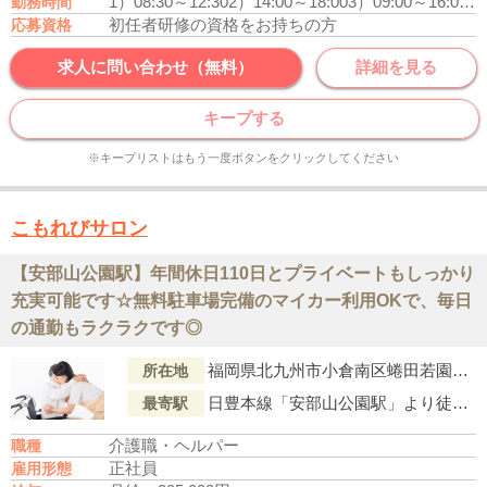
1）08:30～12:30
2）14:00～18:00
3）09:00～16:00
休
勤務時間
初任者研修の資格をお持ちの方
応募資格
求人に問い合わせ（無料）
詳細を見る
キープする
※キープリストはもう一度ボタンをクリックしてください
こもれびサロン
【安部山公園駅】年間休日110日とプライベートもしっかり
充実可能です☆無料駐車場完備のマイカー利用OKで、毎日
の通勤もラクラクです◎
福岡県北九州市小倉南区蜷田若園3丁目3?24
所在地
日豊本線「安部山公園駅」より徒歩18分
最寄駅
介護職・ヘルパー
職種
正社員
雇用形態