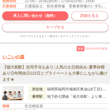
1)7:00～16:00
2)8:00～17:00
3)10:00～19:00
勤務時間
介護福祉士、初任者研修、実務者研修のいずれかの資格をお持ちの方
応募資格
求人に問い合わせ（無料）
詳細を見る
キープする
※キープリストはもう一度ボタンをクリックしてください
新着
2020年8月4日更新
いこいの森
【福大前駅】住宅手当もあり♪人気の土日祝休み♪夏季休暇
あり◎年間休日122日とプライベートも大事にしながら働け
ます★
福岡県福岡市城南区東油山6丁目19番23号
所在地
地下鉄七隈線「福大前駅」より車で12分
最寄駅
生活相談員
職種