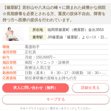
【篠栗駅】若杉山や八木山の峰々に囲まれた緑豊かな病院
☆長期療養を必要とされる方、重度の肢体不自由、障害を
持つ方へ医療の提供を行われています。
福岡県篠栗町（糟屋郡）金出3553
所在地
JR篠栗線「篠栗駅」よりバス・日の浦口行乗車、「篠栗上町・須賀神社前（バス停）」下車徒歩6分
最寄駅
看護助手
職種
正社員
雇用形態
月給：150,000円～
給与
病院・クリニック・診療所
施設形態
医療法人泯江堂
会社名
日勤（基本） 8：30～17：00
夜勤 16：30～翌9：00
勤務時間
初任者研修の資格をお持ちの方
応募資格
求人に問い合わせ（無料）
詳細を見る
キープする
※キープリストはもう一度ボタンをクリックしてください