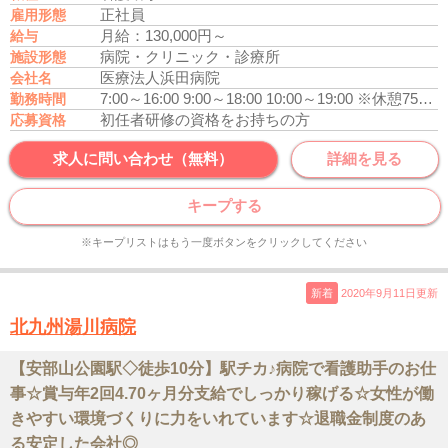
正社員
雇用形態
月給：130,000円～
給与
病院・クリニック・診療所
施設形態
医療法人浜田病院
会社名
7:00～16:00
9:00～18:00
10:00～19:00
※休憩75分
勤務時間
初任者研修の資格をお持ちの方
応募資格
求人に問い合わせ（無料）
詳細を見る
キープする
※キープリストはもう一度ボタンをクリックしてください
新着
2020年9月11日更新
北九州湯川病院
【安部山公園駅◇徒歩10分】駅チカ♪病院で看護助手のお仕
事☆賞与年2回4.70ヶ月分支給でしっかり稼げる☆女性が働
きやすい環境づくりに力をいれています☆退職金制度のあ
る安定した会社◎