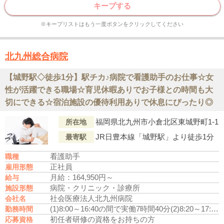
キープする
※キープリストはもう一度ボタンをクリックしてください
北九州総合病院
【城野駅◇徒歩1分】駅チカ♪病院で看護助手のお仕事☆女
性が活躍できる職場☆育児休暇ありでお子様との時間も大
切にできる☆宿泊施設の優待利用ありで休息にぴったり◎
福岡県北九州市小倉北区東城野町1-1
所在地
JR日豊本線「城野駅」より徒歩1分
最寄駅
看護助手
職種
正社員
雇用形態
月給：164,950円～
給与
病院・クリニック・診療所
施設形態
社会医療法人北九州病院
会社名
(1)8:00～16:40の間で実働7時間40分
(2)8:20～17:00の間で実働7時間40分
勤務時間
初任者研修の資格をお持ちの方
応募資格