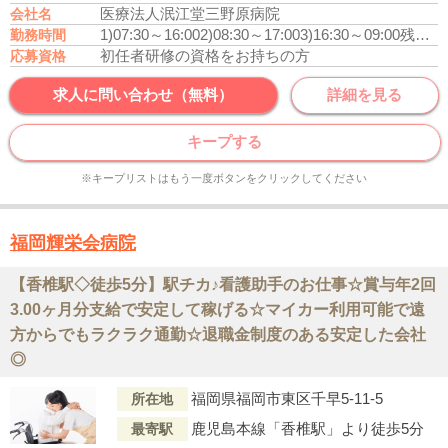
医療法人泯江堂三野原病院
会社名
1)07:30～16:00
2)08:30～17:00
3)16:30～09:00
残業月平均5時間
勤務時間
初任者研修の資格をお持ちの方
応募資格
求人に問い合わせ（無料）
詳細を見る
キープする
※キープリストはもう一度ボタンをクリックしてください
福岡輝栄会病院
【香椎駅◇徒歩5分】駅チカ♪看護助手のお仕事☆賞与年2回
3.00ヶ月分支給で安定して稼げる☆マイカー利用可能で遠
方からでもラクラク通勤☆退職金制度のある安定した会社
◎
福岡県福岡市東区千早5-11-5
所在地
鹿児島本線「香椎駅」より徒歩5分
最寄駅