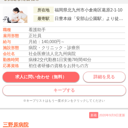
福岡県北九州市小倉南区葛原2-1-10
所在地
日豊本線「安部山公園駅」より徒歩10分
最寄駅
看護助手
職種
正社員
雇用形態
月給：140,000円～
給与
病院・クリニック・診療所
施設形態
社会医療法人北九州病院
会社名
病棟2交代勤務
1日実働7時間40分
勤務時間
初任者研修の資格をお持ちの方
応募資格
求人に問い合わせ（無料）
詳細を見る
キープする
※キープリストはもう一度ボタンをクリックしてください
新着
2020年9月9日更新
三野原病院