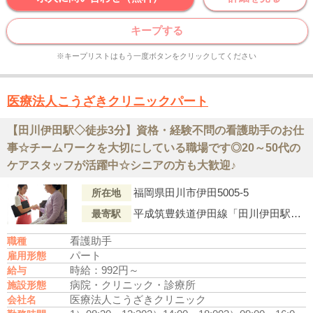
キープする
※キープリストはもう一度ボタンをクリックしてください
医療法人こうざきクリニックパート
【田川伊田駅◇徒歩3分】資格・経験不問の看護助手のお仕
事☆チームワークを大切にしている職場です◎20～50代の
ケアスタッフが活躍中☆シニアの方も大歓迎♪
福岡県田川市伊田5005-5
所在地
平成筑豊鉄道伊田線「田川伊田駅」より徒歩3分
最寄駅
看護助手
職種
パート
雇用形態
時給：992円～
給与
病院・クリニック・診療所
施設形態
医療法人こうざきクリニック
会社名