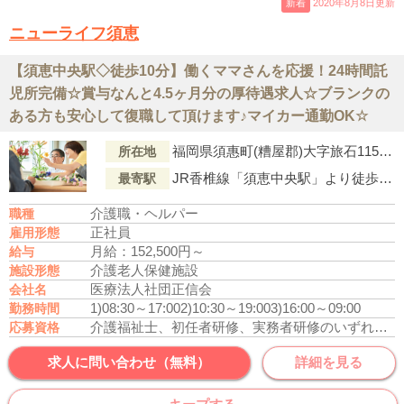
新着
2020年8月8日更新
ニューライフ須恵
【須恵中央駅◇徒歩10分】働くママさんを応援！24時間託
児所完備☆賞与なんと4.5ヶ月分の厚待遇求人☆ブランクの
ある方も安心して復職して頂けます♪マイカー通勤OK☆
福岡県須惠町(糟屋郡)大字旅石115－483
所在地
JR香椎線「須恵中央駅」より徒歩10分
最寄駅
介護職・ヘルパー
職種
正社員
雇用形態
月給：152,500円～
給与
介護老人保健施設
施設形態
医療法人社団正信会
会社名
1)08:30～17:00
2)10:30～19:00
3)16:00～09:00
勤務時間
介護福祉士、初任者研修、実務者研修のいずれかの資格をお持ちの方
応募資格
求人に問い合わせ（無料）
詳細を見る