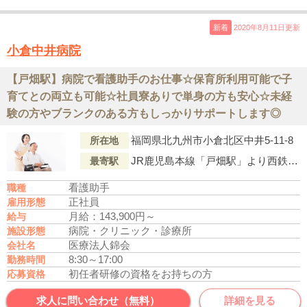
新着
2020年8月11日更新
小倉中井病院
【戸畑駅】病院で看護助手のお仕事☆保育所利用可能で子
育てとの両立も可能☆社員寮ありで単身の方も安心☆未経
験の方やブランクのある方もしっかりサポートします◎
福岡県北九州市小倉北区中井5-11-8
所在地
JR鹿児島本線「戸畑駅」より西鉄バス・25番乗車、「井掘（バス停）」下車徒歩2分
最寄駅
看護助手
職種
正社員
雇用形態
月給：143,900円～
給与
病院・クリニック・診療所
施設形態
医療法人錦会
会社名
8:30～17:00
勤務時間
初任者研修の資格をお持ちの方
応募資格
求人に問い合わせ（無料）
詳細を見る