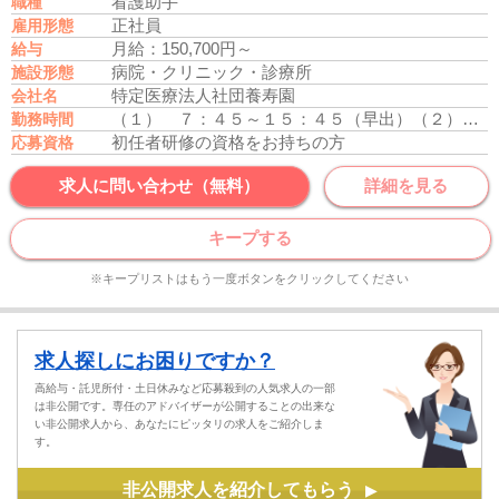
看護助手
職種
正社員
雇用形態
月給：150,700円～
給与
病院・クリニック・診療所
施設形態
特定医療法人社団養寿園
会社名
（１） ７：４５～１５：４５（早出）
（２） ８：００～１６：００（日勤）
勤務時間
初任者研修の資格をお持ちの方
応募資格
求人に問い合わせ（無料）
詳細を見る
キープする
※キープリストはもう一度ボタンをクリックしてください
求人探しにお困りですか？
高給与・託児所付・土日休みなど応募殺到の人気求人の一部
は非公開です。専任のアドバイザーが公開することの出来な
い非公開求人から、あなたにピッタリの求人をご紹介しま
す。
非公開求人を紹介してもらう
▶