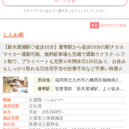
キープする
※キープリストはもう一度ボタンをクリックしてください
新着
2020年8月7日更新
しんわ苑
【新木屋瀬駅◇徒歩10分】最寄駅から徒歩10分の駅チカ☆
マイカー通勤可能、無料駐車場も完備で通勤ラクラク♪シフ
ト制で、プライベートも充実☆年間休日120日あり、お休み
もしっかり取れる◎住宅手当や扶養手当など手厚い待遇☆
福岡県北九州市八幡西区楠橋南2丁目19-6
所在地
筑豊電鉄「新木屋瀬駅」より徒歩10分
最寄駅
介護職・ヘルパー
職種
正社員
雇用形態
月給：155,500円～
給与
介護老人保健施設
施設形態
医療法人親和会
会社名