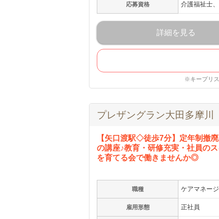
介護福祉士、
応募資格
詳細を見る
※キープリ
プレザングラン大田多摩川
【矢口渡駅◇徒歩7分】定年制撤廃
の講座♪教育・研修充実・社員の
を育てる会で働きませんか◎
ケアマネージ
職種
正社員
雇用形態