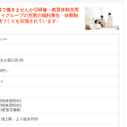
業で働きませんか◎研修・教育体制充実
ツクイグループの充実の福利厚生・休暇制
境づくりを目指されています♪
パー
が原2-25-26
00円～
イ
6:50(休憩60分)
7:30(休憩60分)
の変形労働制
「池上駅」より徒歩15分