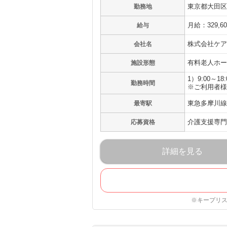
東京都大田区多
勤務地
月給：329,6
給与
株式会社ケア
会社名
有料老人ホー
施設形態
1）9:00～18
勤務時間
※ご利用者様
東急多摩川線
最寄駅
介護支援専門
応募資格
詳細を見る
※キープリ