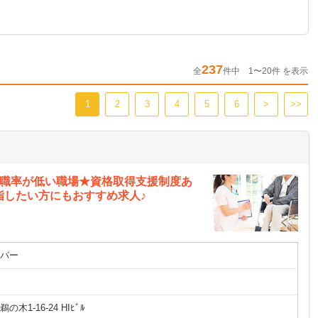
237
全
件中 1〜20件 を表示
1
2
3
4
5
6
>
>>
離職率が低い職場★資格取得支援制度あ
指したい方にもおすすめ求人♪
パー
木1-16-24 HIﾋﾞﾙ