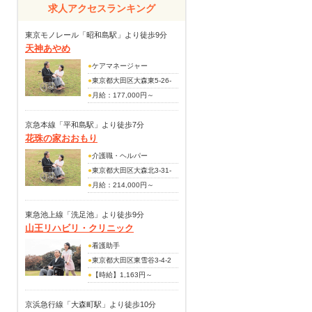
求人アクセスランキング
東京モノレール「昭和島駅」より徒歩9分
天神あやめ
●
ケアマネージャー
●
東京都大田区大森東5-26-
13101～211
●
月給：177,000円～
202,000円
京急本線「平和島駅」より徒歩7分
花珠の家おおもり
（手当内訳）
地域加算手当：5,000円
●
介護職・ヘルパー
サービス手当：30,000円
●
東京都大田区大森北3-31-
交付金調整手当：17,000円
17
●
月給：214,000円～
資格手当：5,000円～20,000
236,000円（契約社員）
円
（手当内訳）
東急池上線「洗足池」より徒歩9分
山王リハビリ・クリニック
資格手当：（介護福祉士）
（その他手当）
23,400円/回、（初任者研修/
●
看護助手
夜勤手当：6,000円/回
ヘルパー2級）22,050円/
●
東京都大田区東雪谷3-4-2
賞与年2回（前年度実績 計
回、（無資格）20,850円/回
●
【時給】1,163円～
2.00カ月分）
（別途手当）
【社会保険】完備
年末年始手当
京浜急行線「大森町駅」より徒歩10分
※給与目安は月給201,000円