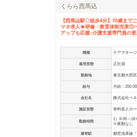
くらら西馬込
【西馬込駅◇徒歩4分】70歳まで
マネ求人★研修・教育体制充実◎ベ
アップも応援♪介護支援専門員の
ケアマネージ
職種
正社員
雇用形態
東京都大田区西
勤務地
月給：250,0
給与
株式会社ベネ
会社名
有料老人ホー
施設形態
1）9:00～
勤務時間
※夜勤なし
都営浅草線「
最寄駅