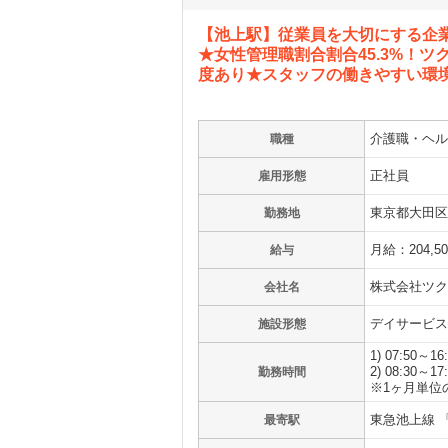
【池上駅】従業員を大切にする企
★女性管理職割合割合45.3%！
度あり★スタッフの働きやすい環
介護職・ヘル
職種
正社員
雇用形態
東京都大田区久
勤務地
月給：204,5
給与
株式会社ツク
会社名
デイサービス
施設形態
1) 07:50～1
2) 08:30～1
勤務時間
※1ヶ月単位
東急池上線 
最寄駅