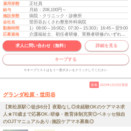
正社員
雇用形態
月給：208,100円～
給与
病院・クリニック・診療所
施設形態
世田谷おくさわ整形外科病院
会社名
1）08:00～16:00
2）07:30～15:30
3）16:45～翌9:00
勤務時間
介護福祉士、初任者研修、実務者研修のいずれかの資格をお持ちの方
応募資格
求人に問い合わせ（無料）
詳細を見る
キープする
※キープリストはもう一度ボタンをクリックしてください
新着
2023年1月23日更新
グランダ松原・世田谷
【東松原駅◇徒歩6分】夜勤なし◎未経験OKのケアマネ求
人★70歳まで応募OK♪研修・教育体制充実◎ベネッセ独自
のOJTマニュアルあり♪施設ケアマネ募集◎