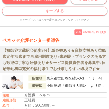
キープする
※キープリストはもう一度ボタンをクリックしてください
新着
2023年7月13日更新
ベネッセ介護センター祖師谷
【祖師谷大蔵駅◇徒歩8分】単身寮あり★資格支援あり◎65
歳定年75歳まで再雇用制度あり♪未経験・ブランクのある方
も歓迎◎丁寧な研修あり★サービス提供責任者を募集中♪日
勤帯勤務◎充実の福利厚生でお仕事しやすい環境です★
東京都世田谷区砧6-9-3 ﾊｰﾓﾆｰﾊｲﾂ205号室
所在地
小田急線「祖師谷大蔵駅」より徒歩8分
最寄駅
介護職・ヘルパー
職種
正社員
雇用形態
月給：206,500円～
給与