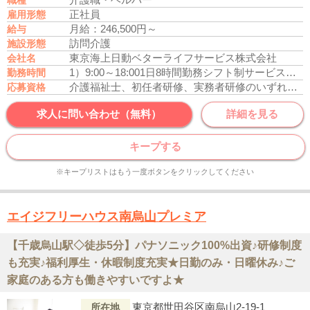
正社員
雇用形態
月給：246,500円～
給与
訪問介護
施設形態
東京海上日動ベターライフサービス株式会社
会社名
1）9:00～18:00
1日8時間勤務シフト制
サービス提供時間：7:00～21:00（事業所により異なる）
勤務時間
介護福祉士、初任者研修、実務者研修のいずれかの資格をお持ちの方
応募資格
求人に問い合わせ（無料）
詳細を見る
キープする
※キープリストはもう一度ボタンをクリックしてください
エイジフリーハウス南烏山プレミア
【千歳烏山駅◇徒歩5分】パナソニック100%出資♪研修制度
も充実♪福利厚生・休暇制度充実★日勤のみ・日曜休み♪ご
家庭のある方も働きやすいですよ★
東京都世田谷区南烏山2-19-1
所在地