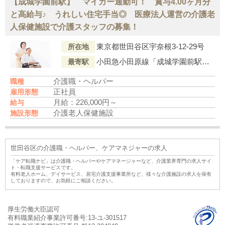
【成城学園前駅】 マイカー通勤可！ 賞与4.00ヶ月分
と高給与♪ うれしい住宅手当◎ 医療法人運営の介護老
人保健施設で介護スタッフの募集！
東京都世田谷区宇奈根3-12-29号
所在地
小田急小田原線「成城学園前駅」小田急バス・東急バス 二子玉川駅行き「永安寺」バス停下車 徒歩6分
最寄駅
介護職・ヘルパー
職種
正社員
雇用形態
月給：226,000円～
給与
介護老人保健施設
施設形態
世田谷区の介護職・ヘルパー、ケアマネジャーの求人
「ケア転職ナビ」は介護職・ヘルパーやケアマネージャーなど、介護業界専門の求人サイ
ト・転職支援サービスです。
有料老人ホーム、デイサービス、居宅介護支援事業所など、様々な介護施設の求人を保有
しておりますので、お気軽にご相談ください。
厚生労働大臣認可
有料職業紹介事業許可番号:13-ユ-301517