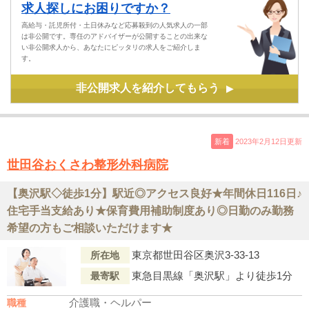
求人探しにお困りですか？
高給与・託児所付・土日休みなど応募殺到の人気求人の一部
は非公開です。専任のアドバイザーが公開することの出来な
い非公開求人から、あなたにピッタリの求人をご紹介しま
す。
非公開求人を紹介してもらう
▶
新着
2023年2月12日更新
世田谷おくさわ整形外科病院
【奥沢駅◇徒歩1分】駅近◎アクセス良好★年間休日116日♪
住宅手当支給あり★保育費用補助制度あり◎日勤のみ勤務
希望の方もご相談いただけます★
東京都世田谷区奥沢3-33-13
所在地
東急目黒線「奥沢駅」より徒歩1分
最寄駅
介護職・ヘルパー
職種