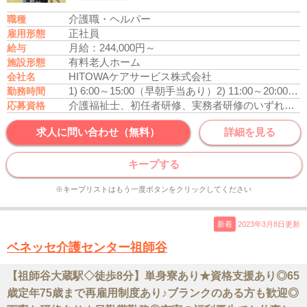
介護職・ヘルパー
職種
正社員
雇用形態
月給：244,000円～
給与
有料老人ホーム
施設形態
HITOWAケアサービス株式会社
会社名
1) 6:00～15:00（早朝手当あり）
2) 11:00～20:00
3) 
勤務時間
介護福祉士、初任者研修、実務者研修のいずれかの資格をお持ちの方
応募資格
求人に問い合わせ（無料）
詳細を見る
キープする
※キープリストはもう一度ボタンをクリックしてください
新着
2023年3月8日更新
ベネッセ介護センター祖師谷
【祖師谷大蔵駅◇徒歩8分】単身寮あり★資格支援あり◎65
歳定年75歳まで再雇用制度あり♪ブランクのある方も歓迎◎