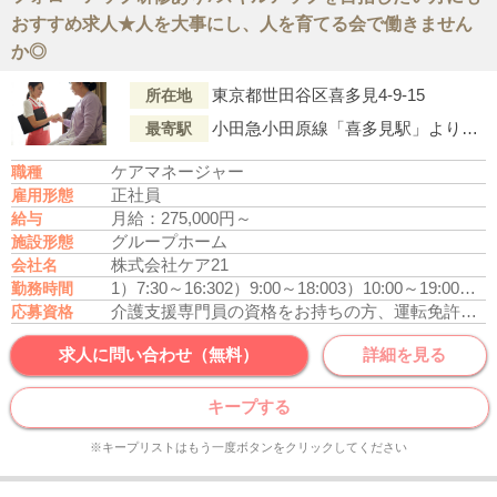
おすすめ求人★人を大事にし、人を育てる会で働きません
か◎
東京都世田谷区喜多見4-9-15
所在地
小田急小田原線「喜多見駅」より徒歩20分
最寄駅
ケアマネージャー
職種
正社員
雇用形態
月給：275,000円～
給与
グループホーム
施設形態
株式会社ケア21
会社名
1）7:30～16:30
2）9:00～18:00
3）10:00～19:00
休憩
勤務時間
介護支援専門員の資格をお持ちの方、運転免許あれば尚可
応募資格
求人に問い合わせ（無料）
詳細を見る
キープする
※キープリストはもう一度ボタンをクリックしてください