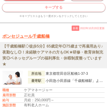
キープする
※キープリストはもう一度ボタンをクリックしてください
新着
2022年10月20日更新
ボンセジュール千歳船橋
【千歳船橋駅◇徒歩5分】65歳定年◎75歳まで再雇用あり♪
夜勤なし◎！未経験ケアマネの方もOK★研修・教育体制充
実◎ベネッセグループの福利厚生・休暇制度整っています
★
東京都世田谷区船橋1-37-3
所在地
小田急小田原線「千歳船橋駅」より徒歩5分
最寄駅
ケアマネージャー
職種
正社員
雇用形態
月給：250,000円～
給与
有料老人ホーム
施設形態