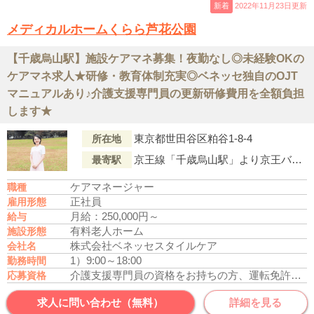
新着
2022年11月23日更新
メディカルホームくらら芦花公園
【千歳烏山駅】施設ケアマネ募集！夜勤なし◎未経験OKの
ケアマネ求人★研修・教育体制充実◎ベネッセ独自のOJT
マニュアルあり♪介護支援専門員の更新研修費用を全額負担
します★
東京都世田谷区粕谷1-8-4
所在地
京王線「千歳烏山駅」より京王バス歳23・丘22系統『千歳船橋駅』行「千歳台六丁目（バス停）」下車徒歩3分
最寄駅
ケアマネージャー
職種
正社員
雇用形態
月給：250,000円～
給与
有料老人ホーム
施設形態
株式会社ベネッセスタイルケア
会社名
1）9:00～18:00
勤務時間
介護支援専門員の資格をお持ちの方、運転免許あれば尚可
応募資格
求人に問い合わせ（無料）
詳細を見る