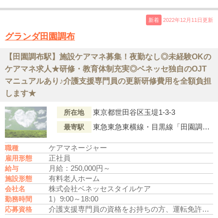
新着
2022年12月11日更新
グランダ田園調布
【田園調布駅】施設ケアマネ募集！夜勤なし◎未経験OKの
ケアマネ求人★研修・教育体制充実◎ベネッセ独自のOJT
マニュアルあり♪介護支援専門員の更新研修費用を全額負担
します★
東京都世田谷区玉堤1-3-3
所在地
東急東急東横線・目黒線「田園調布駅」より徒歩16分
最寄駅
ケアマネージャー
職種
正社員
雇用形態
月給：250,000円～
給与
有料老人ホーム
施設形態
株式会社ベネッセスタイルケア
会社名
1）9:00～18:00
勤務時間
介護支援専門員の資格をお持ちの方、運転免許あれば尚可
応募資格