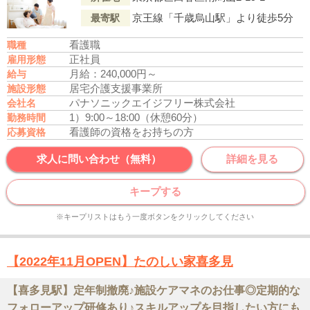
京王線「千歳烏山駅」より徒歩5分
最寄駅
看護職
職種
正社員
雇用形態
月給：240,000円～
給与
居宅介護支援事業所
施設形態
パナソニックエイジフリー株式会社
会社名
1）9:00～18:00（休憩60分）
勤務時間
看護師の資格をお持ちの方
応募資格
求人に問い合わせ（無料）
詳細を見る
キープする
※キープリストはもう一度ボタンをクリックしてください
【2022年11月OPEN】たのしい家喜多見
【喜多見駅】定年制撤廃♪施設ケアマネのお仕事◎定期的な
フォローアップ研修あり♪スキルアップを目指したい方にも