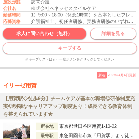
訪問介護
施設形態
株式会社ベネッセスタイルケア
会社名
1）9:00～18:00（休憩1時間）を基本としたフレックスタイム制
勤務時間
介護福祉士、初任者研修、実務者研修のいずれかの資格をお持ちの方
応募資格
求人に問い合わせ（無料）
詳細を見る
キープする
※キープリストはもう一度ボタンをクリックしてください
新着
2023年4月4日更新
イリーゼ用賀
【用賀駅◇徒歩9分】チームケアが基本の職場◎研修制度充
実◎明確なキャリアアップ制度あり！成長できる教育体制
を整えられています★
東京都世田谷区用賀1-19-22
所在地
東急田園都市線「用賀駅」より徒歩9分
最寄駅