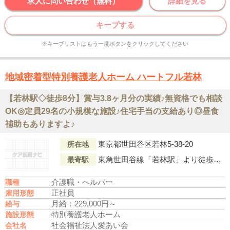
求人に問い合わせ（無料）
詳細を見る
キープする
※キープリストはもう一度ボタンをクリックしてください
地域密着型特別養護老人ホーム ハートフル若林
【若林駅◇徒歩8分】賞与3.8ヶ月分の実績♪無資格でも相談
OK◎定員29名の小規模な施設♪住宅手当の支給あり◎昼食
補助もありますよ♪
東京都世田谷区若林5-38-20
所在地
東急世田谷線「若林駅」より徒歩8分
最寄駅
介護職・ヘルパー
職種
正社員
雇用形態
月給：229,000円～
給与
特別養護老人ホーム
施設形態
社会福祉法人愛あい会
会社名