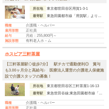
東京都世田谷区用賀1-3-1
所在地
東急田園都市線「用賀駅」より徒歩14分
最寄駅
介護職・ヘルパー
職種
正社員
雇用形態
月給：255,800円～
給与
有料老人ホ－ム
施設形態
ホスピア三軒茶屋
【三軒茶屋駅◇徒歩7分】 駅チカで通勤便利◎ 賞与
も3.00ヶ月分と高給与♪ 医療法人運営の介護老人保健施
設で介護スタッフの募集！
東京都世田谷区三軒茶屋1-16-13
所在地
東急世田谷線;東急田園都市線「三軒茶屋駅」より徒歩7分
最寄駅
介護職・ヘルパー
職種
正社員
雇用形態