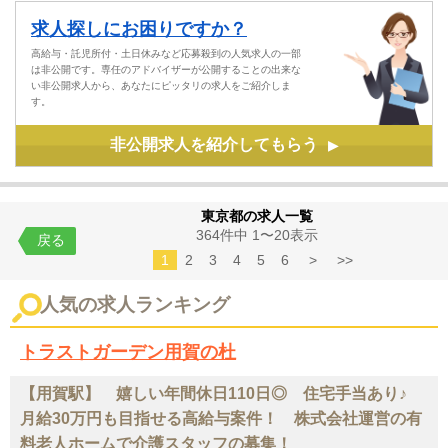
求人探しにお困りですか？
高給与・託児所付・土日休みなど応募殺到の人気求人の一部
は非公開です。専任のアドバイザーが公開することの出来な
い非公開求人から、あなたにピッタリの求人をご紹介しま
す。
非公開求人を紹介してもらう
▶
東京都の求人一覧
364件中 1〜20表示
戻る
1
2
3
4
5
6
>
>>
人気の求人ランキング
トラストガーデン用賀の杜
【用賀駅】 嬉しい年間休日110日◎ 住宅手当あり♪
月給30万円も目指せる高給与案件！ 株式会社運営の有
料老人ホームで介護スタッフの募集！