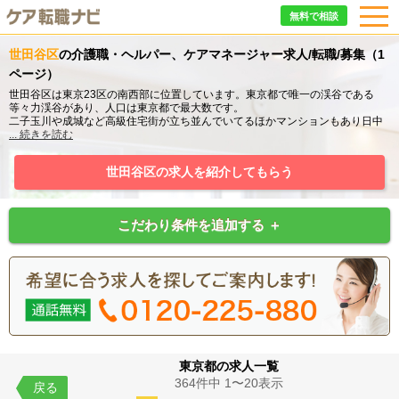
無料で相談
世田谷区
の介護職・ヘルパー、ケアマネージャー求人/転職/募集（1
ページ）
世田谷区は東京23区の南西部に位置しています。東京都で唯一の渓谷である
等々力渓谷があり、人口は東京都で最大数です。
二子玉川や成城など高級住宅街が立ち並んでいてるほかマンションもあり日中
の人口が夜間の人口を下回り、都心へのアクセスもいい為23区では珍しいベッ
...
続きを読む
トタウン型の地域です。
少しでも気になった方は【ケア転職ナビ】で理想の職場を探してみて下さい。
世田谷区の求人を紹介してもらう
こだわり条件を追加する ＋
東京都の求人一覧
364件中 1〜20表示
戻る