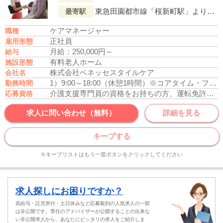
東急田園都市線「桜新町駅」より徒歩13分
最寄駅
ケアマネージャー
職種
正社員
雇用形態
月給：250,000円～
給与
有料老人ホーム
施設形態
株式会社ベネッセスタイルケア
会社名
1）9:00～18:00（休憩1時間）
※コアタイム・フレキシブルタイムなし
勤務時間
介護支援専門員の資格をお持ちの方、運転免許あれば尚可
応募資格
求人に問い合わせ（無料）
詳細を見る
キープする
※キープリストはもう一度ボタンをクリックしてください
求人探しにお困りですか？
高給与・託児所付・土日休みなど応募殺到の人気求人の一部
は非公開です。専任のアドバイザーが公開することの出来な
い非公開求人から、あなたにピッタリの求人をご紹介しま