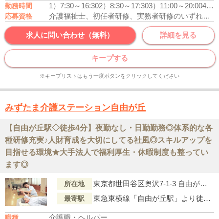
1）7:30～16:30
2）8:30～17:30
3）11:00～20:00
4）16:30～翌9:30
勤務時間
介護福祉士、初任者研修、実務者研修のいずれかの資格をお持ちの方
応募資格
求人に問い合わせ（無料）
詳細を見る
キープする
※キープリストはもう一度ボタンをクリックしてください
みずたま介護ステーション自由が丘
【自由が丘駅◇徒歩4分】夜勤なし・日勤勤務◎体系的な各
種研修充実♪人財育成を大切にしてる社風◎スキルアップを
目指せる環境★大手法人で福利厚生・休暇制度も整ってい
ます◎
東京都世田谷区奥沢7-1-3 自由が丘ﾗﾝﾃﾞｨｯｸｽﾋﾞﾙⅡ 2階
所在地
東急東横線「自由が丘駅」より徒歩4分
最寄駅
介護職・ヘルパー
職種