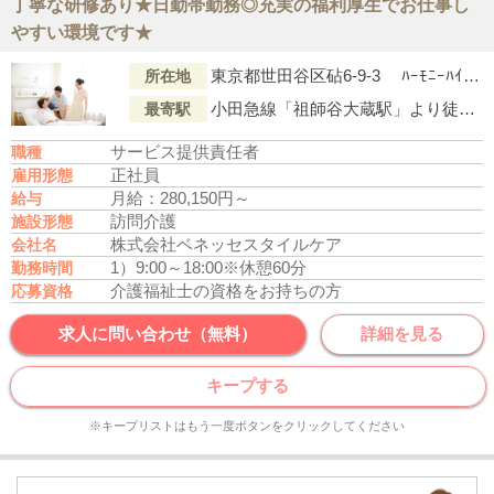
丁寧な研修あり★日勤帯勤務◎充実の福利厚生でお仕事し
やすい環境です★
東京都世田谷区砧6-9-3 ﾊｰﾓﾆｰﾊｲﾂ205号室
所在地
小田急線「祖師谷大蔵駅」より徒歩8分
最寄駅
サービス提供責任者
職種
正社員
雇用形態
月給：280,150円～
給与
訪問介護
施設形態
株式会社ベネッセスタイルケア
会社名
1）9:00～18:00
※休憩60分
勤務時間
介護福祉士の資格をお持ちの方
応募資格
求人に問い合わせ（無料）
詳細を見る
キープする
※キープリストはもう一度ボタンをクリックしてください