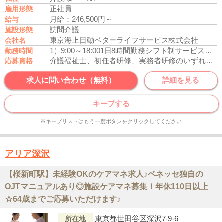
正社員
雇用形態
月給：246,500円～
給与
訪問介護
施設形態
東京海上日動ベターライフサービス株式会社
会社名
1）9:00～18:00
1日8時間勤務シフト制
サービス提供時間：7:00～21:00（事業所により異なる）
勤務時間
介護福祉士、初任者研修、実務者研修のいずれかの資格をお持ちの方
応募資格
求人に問い合わせ（無料）
詳細を見る
キープする
※キープリストはもう一度ボタンをクリックしてください
アリア深沢
【桜新町駅】未経験OKのケアマネ求人♪ベネッセ独自の
OJTマニュアルあり◎施設ケアマネ募集！年休110日以上
☆64歳までご応募いただけます♪
東京都世田谷区深沢7-9-6
所在地