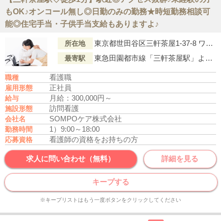
もOK♪オンコール無し◎日勤のみの勤務★時短勤務相談可
能◎住宅手当・子供手当支給もありますよ♪
東京都世田谷区三軒茶屋1-37-8 ワコーレ64 10F
所在地
東急田園都市線「三軒茶屋駅」より徒歩1分
最寄駅
看護職
職種
正社員
雇用形態
月給：300,000円～
給与
訪問看護
施設形態
SOMPOケア株式会社
会社名
1）9:00～18:00
勤務時間
看護師の資格をお持ちの方
応募資格
求人に問い合わせ（無料）
詳細を見る
キープする
※キープリストはもう一度ボタンをクリックしてください