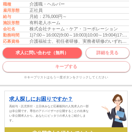
介護職・ヘルパー
職種
正社員
雇用形態
月給：276,000円～
給与
有料老人ホーム
施設形態
株式会社チャーム・ケア・コーポレーション
会社名
1)7:00～16:00
2)9:00～18:00
3)10:00～19:00
4)17:00～10:00
勤務時間
介護福祉士、初任者研修、実務者研修のいずれかの資格をお持ちの方
応募資格
求人に問い合わせ（無料）
詳細を見る
キープする
※キープリストはもう一度ボタンをクリックしてください
求人探しにお困りですか？
高給与・託児所付・土日休みなど応募殺到の人気求人の一部
は非公開です。専任のアドバイザーが公開することの出来な
い非公開求人から、あなたにピッタリの求人をご紹介しま
す。