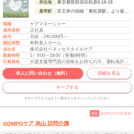
東京都世田谷区松原6-16-18
所在地
京王井の頭線「東松原駅」より徒歩6分
最寄駅
ケアマネージャー
職種
正社員
雇用形態
月給：240,000円～
給与
有料老人ホーム
施設形態
株式会社ベネッセスタイルケア
会社名
1）9:00～18:00（実働8時間）
勤務時間
介護支援専門員の資格をお持ちの方、運転免許あれば尚可
応募資格
求人に問い合わせ（無料）
詳細を見る
キープする
※キープリストはもう一度ボタンをクリックしてください
新着
2022年12月19日更新
SOMPOケア 烏山 訪問介護