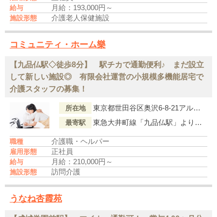
月給：193,000円～
給与
介護老人保健施設
施設形態
コミュニティ・ホーム樂
【九品仏駅◇徒歩8分】 駅チカで通勤便利♪ まだ設立
して新しい施設◎ 有限会社運営の小規模多機能居宅で
介護スタッフの募集！
東京都世田谷区奥沢6-8-21アルスＢ
所在地
東急大井町線「九品仏駅」より徒歩8分
最寄駅
介護職・ヘルパー
職種
正社員
雇用形態
月給：210,000円～
給与
訪問介護
施設形態
うなね杏霞苑