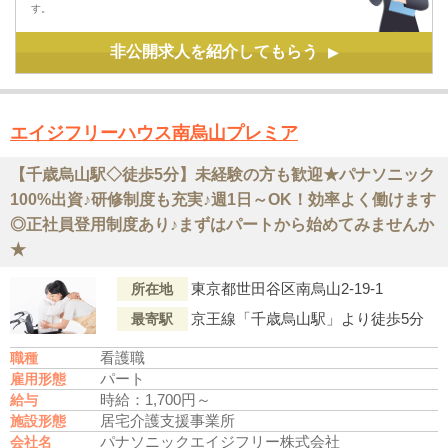
す。
非公開求人を紹介してもらう
▶
エイジフリーハウス南烏山プレミア
【千歳烏山駅◇徒歩5分】未経験の方も歓迎★パナソニック
100%出資♪研修制度も充実♪週1日～OK！効率よく働けます
◎正社員登用制度あり♪まずはパートから始めてみませんか
★
東京都世田谷区南烏山2-19-1
所在地
京王線「千歳烏山駅」より徒歩5分
最寄駅
看護職
職種
パート
雇用形態
時給：1,700円～
給与
居宅介護支援事業所
施設形態
パナソニックエイジフリー株式会社
会社名