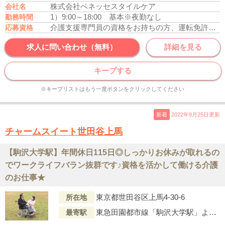
株式会社ベネッセスタイルケア
会社名
1）9:00～18:00 基本
※夜勤なし
勤務時間
介護支援専門員の資格をお持ちの方、運転免許あれば尚可
応募資格
求人に問い合わせ（無料）
詳細を見る
キープする
※キープリストはもう一度ボタンをクリックしてください
新着
2022年9月25日更新
チャームスイート世田谷上馬
【駒沢大学駅】年間休日115日◎しっかりお休みが取れるの
でワークライフバラン抜群です♪資格を活かして働ける介護
のお仕事★
東京都世田谷区上馬4-30-6
所在地
東急田園都市線「駒沢大学駅」より徒歩約8分
最寄駅