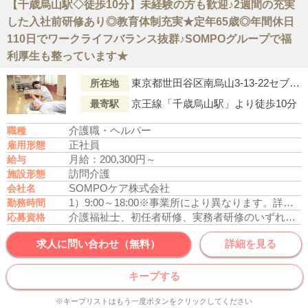
【千歳烏山駅◇徒歩10分】未経験の方も歓迎♪2週間の充実
した入社前研修あり◎教育体制充実★定年65歳◎年間休日
110日でワークライフバランス抜群♪SOMPOグループで福
利厚生も整っています★
東京都世田谷区南烏山3-13-22セブンスターマンション南烏山1階
所在地
京王線「千歳烏山駅」より徒歩10分
最寄駅
介護職・ヘルパー
職種
正社員
雇用形態
月給：200,300円～
給与
訪問介護
施設形態
SOMPOケア株式会社
会社名
1）9:00～18:00
※事業所により異なります。詳しくは面接時にお問い合わせください。
勤務時間
介護福祉士、初任者研修、実務者研修のいずれかの資格をお持ちの方
応募資格
求人に問い合わせ（無料）
詳細を見る
キープする
※キープリストはもう一度ボタンをクリックしてください