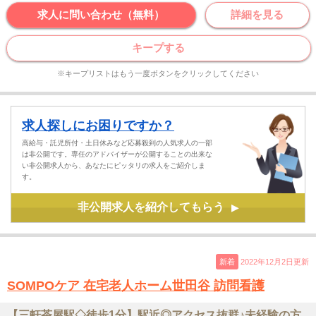
求人に問い合わせ（無料）
詳細を見る
キープする
※キープリストはもう一度ボタンをクリックしてください
求人探しにお困りですか？
高給与・託児所付・土日休みなど応募殺到の人気求人の一部
は非公開です。専任のアドバイザーが公開することの出来な
い非公開求人から、あなたにピッタリの求人をご紹介しま
す。
非公開求人を紹介してもらう
▶
新着
2022年12月2日更新
SOMPOケア 在宅老人ホーム世田谷 訪問看護
【三軒茶屋駅◇徒歩1分】駅近◎アクセス抜群♪未経験の方