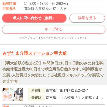
1）9:00～18:00（休憩60分）
勤務時間
看護師の資格をお持ちの方
応募資格
求人に問い合わせ（無料）
詳細を見る
キープする
※キープリストはもう一度ボタンをクリックしてください
みずたま介護ステーション明大前
【明大前駅◇徒歩2分】年間休日110日！日勤のみのお仕事♪
有給休暇は最大60日まで積立可能◎働きやすい福利厚生が
充実♪人財育成を大切にしてる社風◎スキルアップが実現で
きます★
東京都世田谷区松原2-42-7
所在地
京王線、井の頭線「明大前駅」より徒歩2分
最寄駅
介護職・ヘルパー
職種