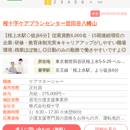
1
2
3
4
5
6
>
>>
新着
2023年8月4日更新
桜十字ケアプランセンター世田谷八幡山
【桜上水駅◇徒歩6分】従業員数6,000名・15期連続増収の
企業♪研修・教育体制充実★キャリアアップがしやすい職場
環境♪残業ほぼ無し◎日勤のみの勤務で働きやすいですよ◎
東京都世田谷区桜上水5-5-29 ベルクール桜上水212号室
所在地
京王線「桜上水駅」より徒歩6分
最寄駅
ケアマネージャー
職種
正社員
雇用形態
月給：275,000円～
給与
居宅介護支援事業所
施設形態
株式会社桜十字
会社名
1）8:30～17:30 ※休憩60分
勤務時間
介護支援専門員の資格をお持ちの方、運転免許あれば尚可
応募資格
求人に問い合わせ（無料）
詳細を見る