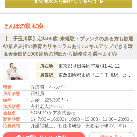
非公開求人を紹介してもらう
▶
そんぽの家 砧南
【二子玉川駅】定年65歳♪未経験・ブランクのある方も歓迎
◎業界屈指の教育カリキュラムあり♪スキルアップできる環
境★全国約1000箇所の施設から勤務先を選べます◎
東京都世田谷区宇奈根1-41-12
所在地
東急田園都市線「二子玉川駅」より東急バス『宇奈根1丁目』行き「宇奈根1丁目（バス停）」下車徒歩1分
最寄駅
介護職・ヘルパー
職種
正社員
雇用形態
月給：225,300円～
給与
有料老人ホーム
施設形態
SOMPOケア株式会社
会社名
1）7:00～16:00
2）10:00～19:00
3）11:00～20:00
4）
勤務時間
介護福祉士、初任者研修、実務者研修のいずれかの資格をお持ちの方
応募資格