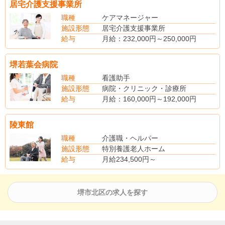
居宅介護支援事業所
管理者手当5,000円～5,000円
資格手当5,000円～5,000円
職種
ケアマネージャー
施設形態
居宅介護支援事業所
給与
月給：232,000円～250,000円
（手当内訳）
業務手当7,000円～7,000円
堺若葉会病院
賞与年2回（昨年度実績4.00月分）
職種
看護助手
施設形態
病院・クリニック・診療所
給与
月給：160,000円～192,000円
（手当内訳）
職務手当20,000円～20,000円
陵東館
(別途手当)
皆勤手当：5,000円
職種
介護職・ヘルパー
住宅手当：10,000円（世帯主のみ）
施設形態
特別養護老人ホーム
扶養手当：3,000円/人
給与
月給234,500円～
当直手当：9,500円/回（4～6回程度）
賞与年2回 (昨年度実績3.40月分)
堺市北区の求人を探す