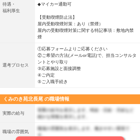
待遇・
◆マイカー通勤可
福利厚生
【受動喫煙防止法】
屋内受動喫煙対策：あり（禁煙）
屋内の受動喫煙対策に関する特記事項：敷地内禁
煙
①応募フォームよりご応募ください
②ご希望の方法(メールor電話)で、担当コンサルタ
ントとやり取り
選考プロセス
③応募施設と面接調整
④ご内定
⑤ご入職手続き
くみのき苑北長尾 の職場情報
実際の給与を表示します。時給・日給・月給など
実際の給与
細かな情報を表示します。
職場の雰囲気を表示します。働きやすい環境で
職場の雰囲気
す。