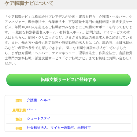
ケア転職ナビについて
「ケア転職ナビ」は株式会社プレアデスが企画・運営を行う、介護職・ヘルパー、ケ
アマネジャー、理学療法士、作業療法士、言語聴覚士専門の無料転職・派遣支援サー
ビス。年間10,000人を超えるご転職者のみなさまにご転職のサポートを行っておりま
す。 一般的な特別養護老人ホーム・有料老人ホーム、訪問介護、デイサービスの求
人はもちろん、病院・クリニックなど、さまざまな施設の募集求人をご紹介していま
す。また、働き方や条件も固定勤務や時短勤務の求人をはじめ、高給与、土日祝日休
みなどご希望の条件でお探しできます。 気になる園や施設の求人がございました
ら、まずは介護職・ヘルパー、ケアマネジャー、理学療法士、作業療法士、言語聴覚
士専門の無料転職・派遣支援サービス「ケア転職ナビ」までお気軽にお問い合わせく
ださい。
転職支援サービスに登録する
介護職・ヘルパー
職種
パート
雇用形態
ショートステイ
施設
社会福祉法人
、
マイカー通勤可
、
未経験可
特徴