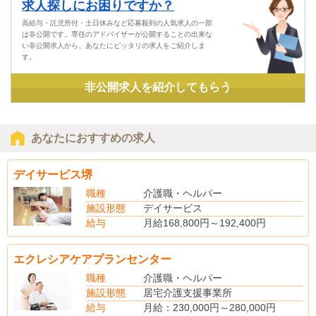
求人探しにお困りですか？
高給与・託児所付・土日休みなど応募殺到の人気求人の一部
は非公開です。専任のアドバイザーが公開することの出来な
い非公開求人から、あなたにピッタリの求人をご紹介しま
す。
非公開求人を紹介してもらう
あなたにおすすめの求人
デイサービス堺
職種
介護職・ヘルパー
施設形態
デイサービス
給与
月給168,800円～192,400円
昇給2,800～4,800/月
エクレシアケアプランセンター
賞与年2回
職種
介護職・ヘルパー
施設形態
居宅介護支援事業所
給与
月給：230,000円～280,000円