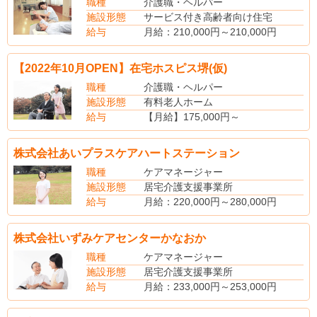
職種
介護職・ヘルパー
施設形態
サービス付き高齢者向け住宅
給与
月給：210,000円～210,000円
【2022年10月OPEN】在宅ホスピス堺(仮)
職種
介護職・ヘルパー
施設形態
有料老人ホーム
給与
【月給】175,000円～
【賞与】年2回
【昇給】年1回
株式会社あいプラスケアハートステーション
【社会保険】完備
【退職金制度】あり
職種
ケアマネージャー
施設形態
居宅介護支援事業所
給与
月給：220,000円～280,000円
（別途手当）
皆勤手当：10、000円
株式会社いずみケアセンターかなおか
住宅手当
扶養手当
職種
ケアマネージャー
賞与年2回（昨年度実績2.00月分）
施設形態
居宅介護支援事業所
給与
月給：233,000円～253,000円
（手当内訳）
昼食手当3,000円～3,000円