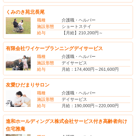
(試用期間は月給：210,000円)
くみのき苑北長尾
職種
介護職・ヘルパー
施設形態
ショートステイ
給与
【月給】210,200円～
【賞与】あり
【社会保険】完備
有限会社ワイケープランニングデイサービス
【退職金制度】あり
職種
介護職・ヘルパー
施設形態
デイサービス
給与
月給：174,400円～261,600円
基本給：174,400円～261,600円
夜勤手当：2,000円／回
友愛ひだまりサロン
資格手当：2,000円／月（介護福祉士）
役職手当：5,000円～30,000円
職種
介護職・ヘルパー
施設形態
デイサービス
給与
月給：190,000円～220,000円
(手当内訳)
資格調整手当：40,000円～50,000円
進和ホールディングス株式会社サービス付き高齢者向け
処遇改善加算手当：10,000円
住宅雅庵
（別途手当）
賞与あり（昨年度実績・年2回・2.00ヶ月分支給）