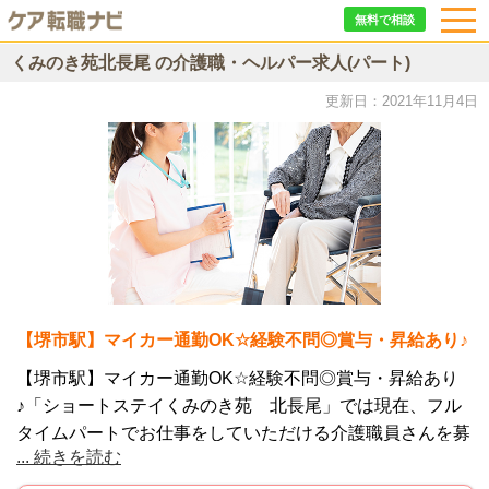
無料で相談
くみのき苑北長尾 の介護職・ヘルパー求人(パート)
更新日：2021年11月4日
【堺市駅】マイカー通勤OK☆経験不問◎賞与・昇給あり♪
【堺市駅】マイカー通勤OK☆経験不問◎賞与・昇給あり
♪「ショートステイくみのき苑 北長尾」では現在、フル
タイムパートでお仕事をしていただける介護職員さんを募
...
続きを読む
集しています★手厚い育児支援の用意がありますので、子
育て世代の方も安心してお仕事ができます♪