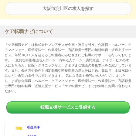
当直手当：7000円／回
開設記念報奨金(年1回)
大阪市淀川区の求人を探す
賞与：年2回（昨年度実績2.00月分）
年末年始手当
賞与あり
ケア転職ナビについて
「ケア転職ナビ」は株式会社プレアデスが企画・運営を行う、介護職・ヘルパー、ケ
アマネジャー、理学療法士、作業療法士、言語聴覚士専門の無料転職・派遣支援サー
ビス。年間10,000人を超えるご転職者のみなさまにご転職のサポートを行っておりま
す。 一般的な特別養護老人ホーム・有料老人ホーム、訪問介護、デイサービスの求
人はもちろん、病院・クリニックなど、さまざまな施設の募集求人をご紹介していま
す。また、働き方や条件も固定勤務や時短勤務の求人をはじめ、高給与、土日祝日休
みなどご希望の条件でお探しできます。 気になる園や施設の求人がございました
ら、まずは介護職・ヘルパー、ケアマネジャー、理学療法士、作業療法士、言語聴覚
士専門の無料転職・派遣支援サービス「ケア転職ナビ」までお気軽にお問い合わせく
ださい。
転職支援サービスに登録する
看護助手
職種