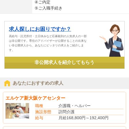
④ご内定
⑤ご入職手続き
求人探しにお困りですか？
高給与・託児所付・土日休みなど応募殺到の人気求人の一部
は非公開です。専任のアドバイザーが公開することの出来な
い非公開求人から、あなたにピッタリの求人をご紹介しま
す。
非公開求人を紹介してもらう
あなたにおすすめの求人
エルケア新大阪ケアセンター
職種
介護職・ヘルパー
施設形態
訪問介護
給与
月給168,800円～192,400円
昇給2,800～4,800/月