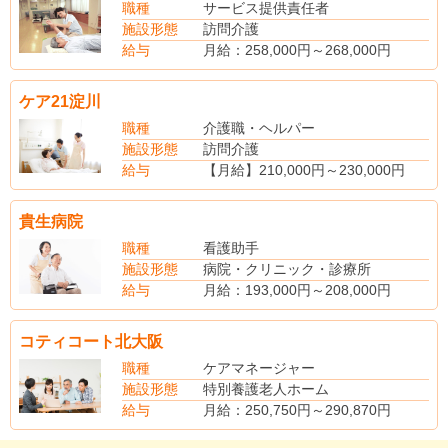
管理者手当：20,000円
職種
サービス提供責任者
皆勤手当10000円
施設形態
訪問介護
住宅手当（世帯主）8000円～15000円家族手当5000円～27000円
給与
月給：258,000円～268,000円
（手当内訳）
地域手当 10,000円
ケア21淀川
資格手当
サ責手当 15,000円
職種
介護職・ヘルパー
外勤手当
施設形態
訪問介護
賞与 年2回（業績による）
給与
【月給】210,000円～230,000円
【賞与】あり
【昇給】あり
貴生病院
【社会保険】完備
【退職金制度】あり
職種
看護助手
施設形態
病院・クリニック・診療所
給与
月給：193,000円～208,000円
※夜勤手当4回分を含む
（手当内訳）
コティコート北大阪
月給：165,000円～180,000円
（上記月給に含まれる手当内訳）
職種
ケアマネージャー
職務手当25,000円～30,000円
施設形態
特別養護老人ホーム
調整手当15,000円～20,000円
給与
月給：250,750円～290,870円
（その他手当）
※年収例：350万円以上
皆勤手当：5,000円
(別途手当)