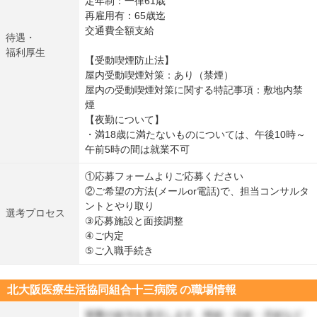
定年制：一律61歳
再雇用有：65歳迄
交通費全額支給
待遇・
福利厚生
【受動喫煙防止法】
屋内受動喫煙対策：あり（禁煙）
屋内の受動喫煙対策に関する特記事項：敷地内禁
煙
【夜勤について】
・満18歳に満たないものについては、午後10時～
午前5時の間は就業不可
①応募フォームよりご応募ください
②ご希望の方法(メールor電話)で、担当コンサルタ
ントとやり取り
選考プロセス
③応募施設と面接調整
④ご内定
⑤ご入職手続き
北大阪医療生活協同組合十三病院 の職場情報
実際の給与を表示します。時給・日給・月給など