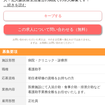
...
続きを読む
こちらの施設では、
◎駅から徒歩9分と通勤するにも便利♪
キープする
◎賞与3.50ヶ月と高給与な案件！
◎育児休暇の取得実績もあり福利厚生バツグン！
となっておりますのでおススメの案件です♪
この求人について問い合わせる（無料）
病院の看護助手（看護補助）として勤務経験をお持ちの方
お問い合わせいただいた求人は、そのまま応募へ進むわけではありません。
はもちろん、介護施設で介護職員・介護スタッフとして勤
まずは、お気軽にお問い合わせください！
務されていた方もぜひご応募ください！
募集要項
施設形態
病院・クリニック・診療所
職種
看護助手
応募資格
初任者研修の資格をお持ちの方
医療施設にて入浴介助・食事介助・排泄介助など
業務内容
看護助手業務全般をお任せいたします。
雇用形態
正社員