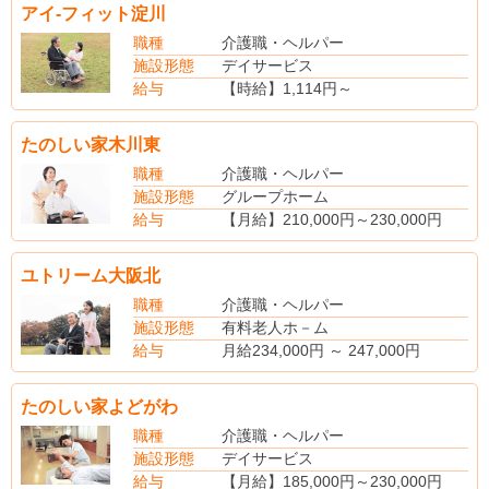
アイ-フィット淀川
賞与年2回
職種
介護職・ヘルパー
施設形態
デイサービス
給与
【時給】1,114円～
【社会保険】完備
たのしい家木川東
職種
介護職・ヘルパー
施設形態
グループホーム
給与
【月給】210,000円～230,000円
【賞与】あり
【昇給】あり
ユトリーム大阪北
【社会保険】完備
【退職金制度】あり
職種
介護職・ヘルパー
施設形態
有料老人ホ－ム
給与
月給234,000円 ～ 247,000円
たのしい家よどがわ
職種
介護職・ヘルパー
施設形態
デイサービス
給与
【月給】185,000円～230,000円