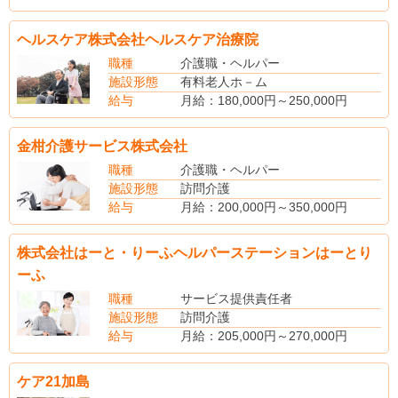
【賞与】あり
【昇給】あり
ヘルスケア株式会社ヘルスケア治療院
【社会保険】完備
【退職金制度】あり
職種
介護職・ヘルパー
施設形態
有料老人ホ－ム
給与
月給：180,000円～250,000円
基本給：150,000円～150,000円
営業手当：30,000円～100,000円
金柑介護サービス株式会社
新患手当0～200000円
職種
介護職・ヘルパー
施設形態
訪問介護
給与
月給：200,000円～350,000円
基本給：150,000円～150,000円
資格手当：10,000円～80,000円
株式会社はーと・りーふヘルパーステーションはーとり
職務手当：40,000円～120,000円
ーふ
職種
サービス提供責任者
施設形態
訪問介護
給与
月給：205,000円～270,000円
基本給：120,000円～120,000円
職能手当：60,000円～125,000円
ケア21加島
資格手当：5,000円～5,000円