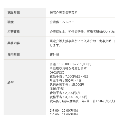
施設形態
居宅介護支援事業所
職種
介護職・ヘルパー
応募資格
介護福祉士、初任者研修、実務者研修のいずれ
居宅介護支援事業所にて入浴介助・食事介助・
業務内容
します。
雇用形態
正社員
月給：186,000円～255,000円
※経験や資格を考慮します
(手当内訳)
夜勤手当：7,000円/回・4回
早出手当：500円・4回
給与
処遇改善手当：15,000円
(別途手当)
皆勤手当：2,000円/月
資格手当：3,000～5,000円
賞与あり(前年度実績・年2回・計1.50ヶ月分支
1)7:00～16:00(早番)
2)9:00～18:00(日勤)