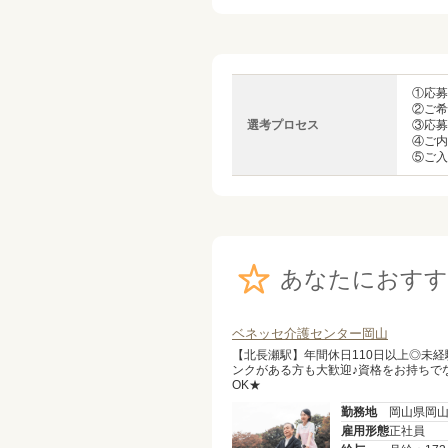
①応募
②ご希
選考プロセス
③応募
④ご内
⑤ご入
あなたにおすす
ベネッセ介護センター岡山
【北長瀬駅】年間休日110日以上◎未経
ンクがある方も大歓迎♪資格をお持ちで
OK★
勤務地
岡山県岡
雇用形態
正社員