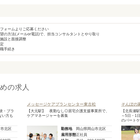
フォームよりご応募ください
望の方法(メールor電話)で、担当コンサルタントとやり取り
施設と面接調整
定
職手続き
めの求人
メッセージケアプランセンター東古松
そんぽの家
験・ブラ
【大元駅】 夜勤なし◎居宅介護支援事業所で、
【北長瀬駅
ない方も
ケアマネージャーを募集
～5日・1日
のパートケ
勤OK♪主
山市北区
勤務地
岡山県岡山市北区
雇用形態
正社員