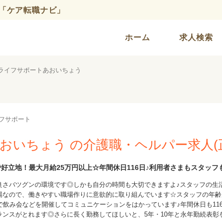
「ケア転職ナビ」
ホーム
求人検索
 ライフサポートあおいちょう
フサポート
おいちょう の介護職・ヘルパー求人(
好立地！最大月給25万円以上☆年間休日116日♪利用者さまもスタッ
良さバツグンの環境です◎しかも自分の時間も大切できますよ♪スタッフの生
なので、働きやすい職場作りに意欲的に取り組んでいます☆スタッフの年齢層
で飲み会などを開催してコミュニケーションをはかっています♪年間休日も11
ンスがとれます◎さらに長く勤務してほしいと、5年・10年と永年勤続表彰