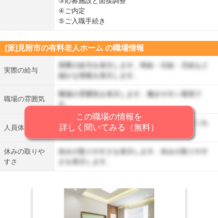
③応募施設と面接調整
④ご内定
⑤ご入職手続き
[派]見附市の有料老人ホーム の職場情報
実際の給与を表示します。時給・日給・月給など
実際の給与
細かな情報を表示します。
職場の雰囲気を表示します。働きやすい環境で
職場の雰囲気
す。
この職場の情報を
人員体制を表示します。丁寧に仕事を教えてくれ
詳しく聞いてみる（無料）
人員体制
る先輩がいます。
休みの取りや
休みの取りやすさを表示します。休みの取りやす
すさ
さを表示します。