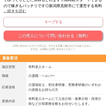
ので稼ぎもバッチリです◎新潟県見附市にて運営する有料
...
続きを読む
老人ホームで介護職・ヘルパーの募集となっております♪
こちらの施設は駅より徒歩5分の好立地・好アクセスの環
キープする
境にあり、非常に通いやすい施設です。マイカー通勤も可
能なので、遠方の方でも無理なく通うことができます。時
給は1250円スタートでなので、はじめからしっかり稼ぐ
この求人について問い合わせる（無料）
ことができます。また、フルタイムでの活躍も可能なの
お問い合わせいただいた求人は、そのまま応募へ進むわけではありません。
で、やりがいを感じやすい環境です。未経験の方やブラン
まずは、お気軽にお問い合わせください！
クのある方でも先輩スタッフがしっかりサポートするた
募集要項
め、自身を持って現場に立つことができます。融通のきき
やすいシフト制なので、プライベートも安心です！
施設形態
有料老人ホ－ム
職種
介護職・ヘルパー
介護福祉士、初任者研修、実務者研修のいずれか
応募資格
の資格をお持ちの方
有料老人ホームにて入浴介助・食事介助・排泄介
業務内容
助など介助業務全般をお任せいたします。