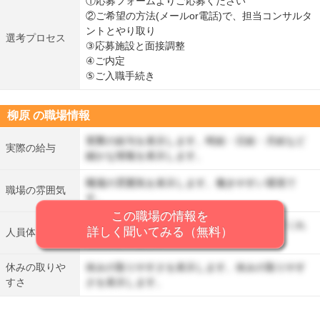
①応募フォームよりご応募ください
②ご希望の方法(メールor電話)で、担当コンサルタ
ントとやり取り
選考プロセス
③応募施設と面接調整
④ご内定
⑤ご入職手続き
柳原 の職場情報
実際の給与を表示します。時給・日給・月給など
実際の給与
細かな情報を表示します。
職場の雰囲気を表示します。働きやすい環境で
職場の雰囲気
す。
この職場の情報を
人員体制を表示します。丁寧に仕事を教えてくれ
詳しく聞いてみる（無料）
人員体制
る先輩がいます。
休みの取りや
休みの取りやすさを表示します。休みの取りやす
すさ
さを表示します。