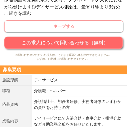
がら働けます◎デイサービス柳原は、最寄り駅より3分の
...
続きを読む
立地にあり、周囲は生活面や医療面においても安心いただ
ける環境が整っている施設です。ご利用者様の｢住み慣れ
キープする
た場所で暮らし続けたい｣という思いを受け止め、生活の
安心とやすらぎを感じていただけるよう支援されていま
す。新人研修・職種毎に応じた基本研修・階層別研修があ
この求人について問い合わせる（無料）
るため、資格を活かしながら安心して勤められます◎日中
お問い合わせいただいた求人は、そのまま応募へ進むわけではありません。
の働きやすい時間帯での勤務であり、地域に貢献するお仕
まずは、お気軽にお問い合わせください！
事をしませんか。ES（職員満足）向上に向け働きやすい
募集要項
環境を整えている企業であり、高待遇で福利厚生も充実し
ているためオススメの求人です◆
施設形態
デイサービス
職種
介護職・ヘルパー
介護福祉士、初任者研修、実務者研修のいずれか
応募資格
の資格をお持ちの方
デイサービスにて入浴介助・食事介助・排泄介助
業務内容
など介助業務全般をお任せいたします。