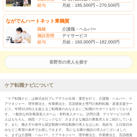
時間外手当
給与
月給：185,500円～270,500円
賞与あり（昨年度実績・年2回・3.00ヶ月分支給）
(手当内訳)
資格手当：5,000円～20,000円
ながでんハートネット東鶴賀
被服手当：500円
(別途手当)
職種
介護職・ヘルパー
賞与あり(昨年度実績・年2回･計4.00月分支給)
施設形態
デイサービス
給与
月給：160,000円～182,000円
(別途手当)
扶養手当
住宅手当
長野市の求人を探す
管理職手当
深夜手当
時間外手当
賞与あり（昨年度実績・年2回・3.00ヶ月分支給）
ケア転職ナビについて
「ケア転職ナビ」は株式会社プレアデスが企画・運営を行う、介護職・ヘルパー、ケ
アマネジャー、理学療法士、作業療法士、言語聴覚士専門の無料転職・派遣支援サー
ビス。年間10,000人を超えるご転職者のみなさまにご転職のサポートを行っておりま
す。 一般的な特別養護老人ホーム・有料老人ホーム、訪問介護、デイサービスの求
人はもちろん、病院・クリニックなど、さまざまな施設の募集求人をご紹介していま
す。また、働き方や条件も固定勤務や時短勤務の求人をはじめ、高給与、土日祝日休
みなどご希望の条件でお探しできます。 気になる園や施設の求人がございました
ら、まずは介護職・ヘルパー、ケアマネジャー、理学療法士、作業療法士、言語聴覚