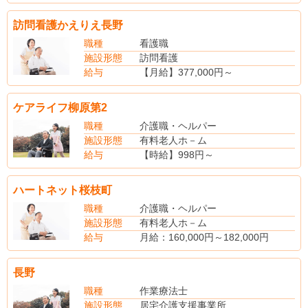
(手当内訳)
夜勤手当：4,000円～5,000円／回(※夜勤は月4～6回程)
訪問看護かえりえ長野
処遇改善手当
(別途手当)
職種
看護職
賞与あり(年2回)
施設形態
訪問看護
給与
【月給】377,000円～
【昇給】あり
【賞与】あり
ケアライフ柳原第2
【社会保険】完備
【退職金】あり
職種
介護職・ヘルパー
施設形態
有料老人ホ－ム
給与
【時給】998円～
【社会保険】完備
ハートネット桜枝町
職種
介護職・ヘルパー
施設形態
有料老人ホ－ム
給与
月給：160,000円～182,000円
(別途手当)
扶養手当
長野
住宅手当
管理職手当
職種
作業療法士
深夜手当
施設形態
居宅介護支援事業所