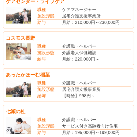
ケアセンター・ライフケア
住宅手当
管理職手当
職種
ケアマネージャー
深夜手当
施設形態
居宅介護支援事業所
時間外手当
給与
月給：210,000円～230,000円
賞与あり（昨年度実績・年2回・3.00ヶ月分支給）
(手当内訳)
職務手当
コスモス長野
※主任介護支援専門員の場合220,000円～
(別途手当)
職種
介護職・ヘルパー
賞与あり(年2回)
施設形態
介護老人保健施設
給与
月給：220,000円～
(別途手当)
賞与あり（昨年度実績・年2回・4ヶ月分支給）
あったかほーむ稲葉
職種
介護職・ヘルパー
施設形態
居宅介護支援事業所
給与
【時給】998円～
【社会保険】完備
七瀬の杜
職種
介護職・ヘルパー
施設形態
サービス付き高齢者向け住宅
給与
月給：195,000円～199,000円