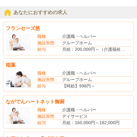
あなたにおすすめの求人
フランセーズ悠
職種
介護職・ヘルパー
施設形態
グループホーム
給与
月給：200,000円～（介護福祉士）
※各種手当込み
(別途手当)
稲葉
賞与あり（年2回・最大4ヶ月分支給）
職種
介護職・ヘルパー
施設形態
グループホーム
給与
【時給】998円～
【社会保険】完備
ながでんハートネット御厨
職種
介護職・ヘルパー
施設形態
デイサービス
給与
月給：160,000円～182,000円
(別途手当)
扶養手当